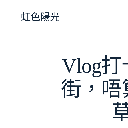
跳
至
虹色陽光
主
要
內
容
Vlog
街，唔