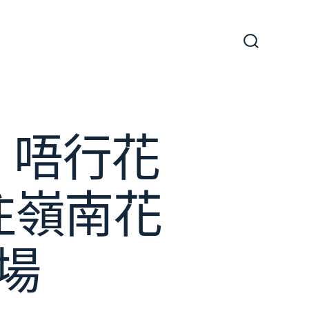
搜
尋
切
換
開
關
| 唔行花
往嶺南花
場