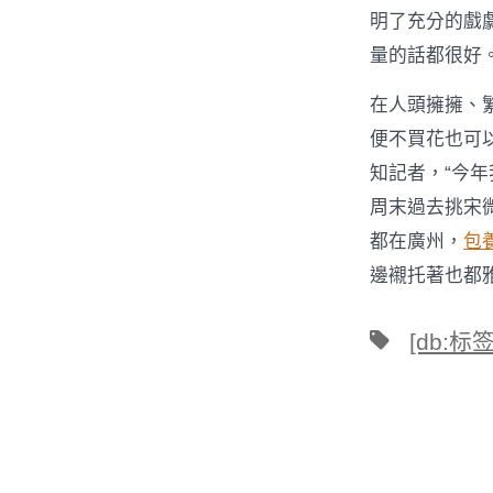
明了充分的戲
量的話都很好。
在人頭擁擁、
便不買花也可
知記者，“今
周末過去挑宋
都在廣州，
包
邊襯托著也都雅
標
[db:标签
籤