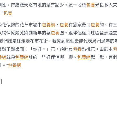
劇性。持續幾天沒有地的量有點少。這一段時
包養
光良多人
”
包養
繁花似錦的花草市場中
包養網
，
包養
有攜家帶口
包養
的、有
以縱情感觸感染到新年的氛
包養
圍。跟伴侶從海珠區琶洲過
年我們都是往走走花市花街，我感到這個最能代表廣州過年的
微敲了敲桌面：「你好。」花，預計買
包養
點桃花。由於本
養網
就預
包養網
計約一些好伴侶聊一聊、
包養網
聚一聚，有
。”
包養網
]