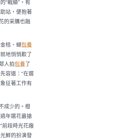
“戰績”，有
網
助站，便抱著
花的采購也融
、金桔、蝴
包養
微就地悄悄歎了
鄰人拍
包養
了
先容道：“在選
的象征著工作有
不成少的。橙
東過年選花最搶
“前段時光花廠
照光鮮的扮演發