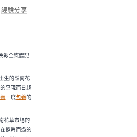
於
經驗分享
晚報全媒體記
出生的嶺南花
市的呈現而日趨
包養
一度
包養
的
南花草市場的
。在擦肩而過的