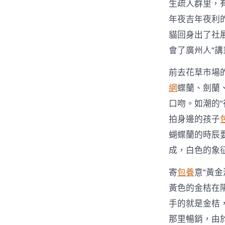
生疏人群里，
年夜吉年夜利
貓回身出了社
會了廣州人“講
前去花草市場
網
蝶蘭、劍蘭
口吻。如潮的
拍身邊的孩子
蝴蝶蘭的時辰
成，白色的象
寄
包養
意“黃
黃色的金桔在
手的就是金桔
那里暢銷，由