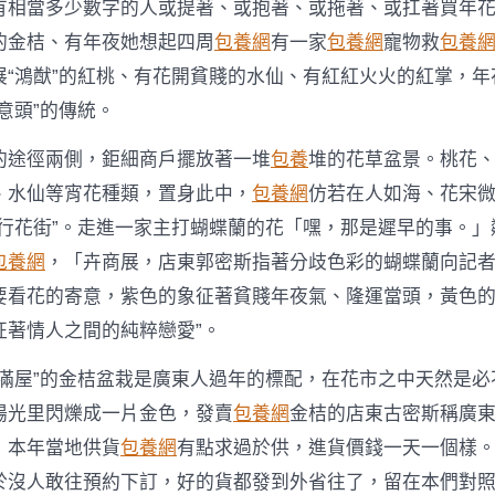
走，
有相當多少數字的人或提著、或抱著、或拖著、或扛著買年花的
往
的金桔、有年夜她想起四周
包養網
有一家
包養網
寵物救
包養
嶺
南
展“鴻猷”的紅桃、有花開貧賤的水仙、有紅紅火火的紅掌，年
花
意頭”的傳統。
草
找
包
的途徑兩側，鉅細商戶擺放著一堆
包養
堆的花草盆景。桃花
養
、水仙等宵花種類，置身此中，
包養網
仿若在人如海、花宋
網
站
“行花街”。走進一家主打蝴蝶蘭的花「嘿，那是遲早的事。」
市
包養網
，「卉商展，店東郭密斯指著分歧色彩的蝴蝶蘭向記者
場〉
中
要看花的寄意，紫色的象征著貧賤年夜氣、隆運當頭，黃色
征著情人之間的純粹戀愛”。
金滿屋”的金桔盆栽是廣東人過年的標配，在花市之中天然是必
陽光里閃爍成一片金色，發賣
包養網
金桔的店東古密斯稱廣
，本年當地供貨
包養網
有點求過於供，進貨價錢一天一個樣。
於沒人敢往預約下訂，好的貨都發到外省往了，留在本們對