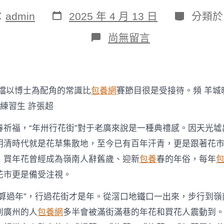
發
分
：
admin
2025 年 4 月 13 日
分類
表
類
日
在
尚無留言
期
〈Vlog
打
卡
廣
州
一檔以博士為配角的常識比
包養網
賽節目很是受接待。頻 羊城
·
尋
 練習生 許張超
年
味
春祈福，“年卅行花街”對于老廣來說是一種典禮感。因天光墟
|
明清時代就是花草集散地，至今已有百年汗青，更是跟著花
唔
行
，買年花曾經成為嶺南人辭舊歲、迎新
包養
春的年俗，每年
花
花市更是備受注視。
街，
唔
算
唔算過年”，行過花街才是年。從滘口地鐵口一出來，步行到嶺
過
到廣州的人
包養網
多半會被滿街滿巷的年花和買花人震動到
年！