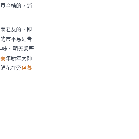
來買金桔的，銷
三兩老友的，即
去的市平易近告
年味。明天乘著
包養
年新年大師
個鮮花在旁
包養