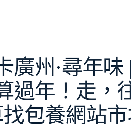
打卡廣州·尋年味 
算過年！走，
草找包養網站市