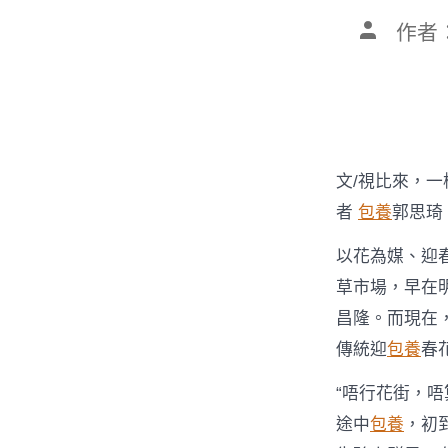
文
作者
章
作
者
文/視比來，
者
包養
郭思琦
以花為媒、迎
草市場，早在
昌隆。而現在
傳統迎
包養
春
“唔行花街，
途中
包養
，初