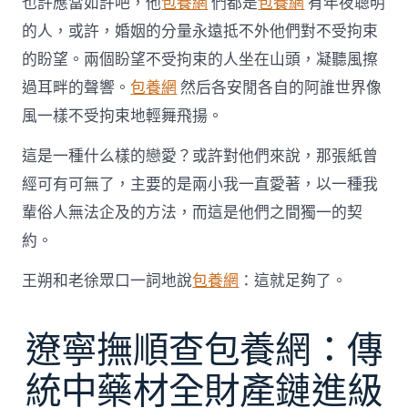
也許應當如許吧，他
包養網
們都是
包養網
有年夜聰明
的人，或許，婚姻的分量永遠抵不外他們對不受拘束
的盼望。兩個盼望不受拘束的人坐在山頭，凝聽風擦
過耳畔的聲響。
包養網
然后各安閒各自的阿誰世界像
風一樣不受拘束地輕舞飛揚。
這是一種什么樣的戀愛？或許對他們來說，那張紙曾
經可有可無了，主要的是兩小我一直愛著，以一種我
輩俗人無法企及的方法，而這是他們之間獨一的契
約。
王朔和老徐眾口一詞地說
包養網
：這就足夠了。
遼寧撫順查包養網：傳
統中藥材全財產鏈進級