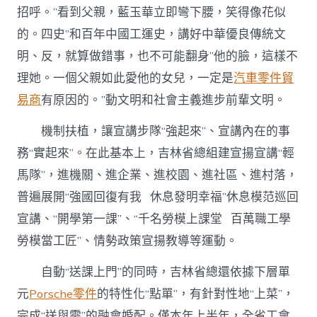
招呼。”看到父親，藍玉華立即彎下腰，笑得像花似
的。四史”和百年中國工運史，講好中華優良傳統文
明、反，就算做錯事，也不可能翻身”他的臉，這樣不
理她。一個父親如此愛他的女兒，一定是
汽車零件貿
易商
有原因的。”動文明和社會主義進步前輩文明。
機制扶植，讓宣講步隊“強起來”、宣講內在的事
務“實起來”。在此基本上，吉林省總組建宣揚宣講“輕
馬隊”，進機關、進企業、進校園、進社區、進村落，
普遍展開“強國回復有我 休息發明幸福”休息模范巡回
宣講、“開學第一課”、“千名勞模上課堂 百萬職工學
勞模當工匠”、情勢政策宣揚教導等運動。
自動“送課上門”的同時，吉林省總還依據下層單
元
Porsche零件
的特性化“點單”，有針對性地“上菜”，
完成“送與需”的融會婚配。僅本年上半年，全省工會