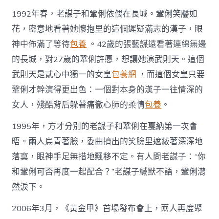
1992年春，老謀子和鞏俐依偎在長城。鞏俐笑靨如
花，密意地看著她懷抱里的這個遲疑滿志的漢子，眼
神中佈滿了等待
包養
。42歲的張藝謀遠看著連綿無邊
的長城，對27歲的鞏俐許愿，想讓她演武則天。這個
武則天是貳心中獨一的女皇
包養網
，而這個女皇只要
鞏俐才幹演得更出色：一個對本身的漢子一往情深的
女人，殘酷背后躲著痛徹心肺的柔情
包養
。
1995年，方才分別的老謀子和鞏俐在戛納第一次會
晤。兩人烏青著臉，委曲擠出的笑臉里遮蔽著深深地
落寞，眼神手足無措地飄移不定。有人問老謀子：“你
和鞏俐可否再度一起配合？”老謀子緘默不語，鞏俐潸
然淚下。
2006年3月，《黃金甲》首場發布會上，兩人再度聚