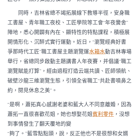
同時，吉林省總不竭拓展線下教導半徑，安身職
工書屋、青年職工夜校、工匠學院等工會“年夜黌舍”
陣地，悉心開闢有內在、顯特性的特點課程，積極展
開情形化、沉醉式實行運動。近日，“瀏覽經典好書
爭那時代工匠”職工書屋主題瀏覽運
水箱水
動吉林專場
舉行，省總同步啟動主題講書人年夜賽，并倡議“職工
瀏覽賦能打算”，經由過程打造云端共讀、匠師領航、
破壁沙龍三維瀏覽生態，引領全省職工“共赴書噴鼻之
約，閱見休息之美”。
“是啊，蕭拓真心感謝老婆和藍大人不同意離婚，因為
蕭拓一直很喜歡花姐，她也想娶花姐
賓利零件
，沒想
到事情發生了翻天覆地的變
“夠了。”藍雪點點頭，說，反正他也不是很想和女婿