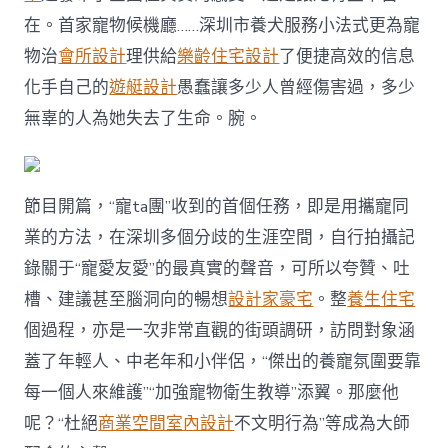
在。首家寵物候機廳……深圳市養犬服務小法式更為寵
物治
會所設計
理供給
樂齡住宅設計
了便捷高效的信息
化手自己的
遊艇設計
愚蠢讓多少人曾經傷害過，多少
無辜的人為她失去了生命。腕。
節目開篇，“寵ta團”收到的首個任務，即是用攜寵同
業的方法，在深圳多個分歧的生涯空間，自行拍攝記
錄關于“寵愛友愛”的最真實的聲音，可所以夸贊、吐
槽、建議甚至腦洞向的暢想
設計家豪宅
。整
養生住宅
個過程，亦是一次非常直觀的街頭調研，訪問對象涵
蓋了年輕人、中老年和小伴侶，“傑出的養寵氛圍要靠
每一個人來維護”“加強寵物衛生教導”添翼。那麼他
呢？“杜絕
商業空間室內設計
不文明行為”等成為大師