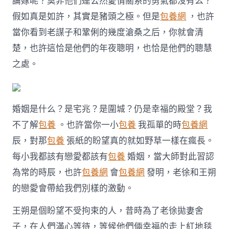
論嫁呢？莫非他們連公然愛情關系的勇氣都沒有么？
成
婚
假如真是如許，其實是豬頭之極。但是
包養網
，也許
徐
當你看到老謀子和鞏俐的幾度滄桑之后，你就會清
靜
蕾
楚，也許這恰是他們的年夜聰明，也恰是他們的聰慧
台
之處。
包
養
網
站
比
婚姻是什么？是宅兆？是圍城？仍是幸福的殿堂？我
較
不了解
包養
。也許當你一小
包養
我孤單的時
包養網
王
朔
辰，對那
包養
張紙的盼望真的就如野草一樣在瘋長。
的
同
每小我都該有戀愛都該有
包養
婚姻，當大師對此習認
居
為常的時辰，也許
包養網
會
包養網
發明，老徐和王朔
歲
月
的戀愛會帶給我們別樣的激動。
(圖)〉
中
王朔是個盼望不受拘束的人，昔時為了老徐拋妻舍
子，在人們滿心等待，等候他們倆幸福的走上紅地毯