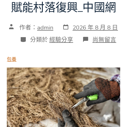
賦能村落復興_中國網
發
文
作者：
admin
2026 年 8 月 8 日
表
章
日
作
分
在
分類於
經驗分享
尚無留言
期
者
類
〈遼
寧
撫
包養
順
查
包
養
網：
傳
統
中
藥
材
全
財