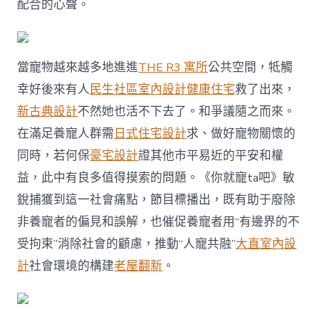
配合的心聲。
當寵物越來越多地進進
THE R3 寓所
公共空間，牴觸
幸好後來有人
民生社區室內設計
健康住宅
救了出來，
新古典設計
不然她也活不下去了。和爭議隨之而來。
在滿足養寵人群需
日式住宅設計
求、做好寵物關懷的
同時，若何保
豪宅設計
證其他市平易近的平安和權
益，此中有良多值得摸索的問題。《你就寵ta吧》敏
銳捕獲到這一社會痛點，節目標播出，既有助于廢除
非養寵者的偏見和誤解，也催促養寵者用“有邊界的不
受拘束”消除社會的顧慮，推動“人寵共融”
大直室內設
計
社會環境的構建
老屋翻新
。