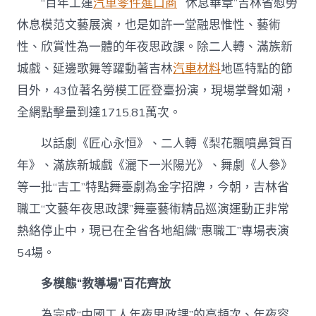
“百年工運
汽車零件進口商
休息華章”吉林省慰勞
休息模范文藝展演，也是如許一堂融思惟性、藝術
性、欣賞性為一體的年夜思政課。除二人轉、滿族新
城戲、延邊歌舞等躍動著吉林
汽車材料
地區特點的節
目外，43位著名勞模工匠登臺扮演，現場掌聲如潮，
全網點擊量到達1715.81萬次。
以話劇《匠心永恒》、二人轉《梨花飄噴鼻賀百
年》、滿族新城戲《灑下一米陽光》、舞劇《人參》
等一批“吉工”特點舞臺劇為金字招牌，今朝，吉林省
職工“文藝年夜思政課”舞臺藝術精品巡演運動正非常
熱絡停止中，現已在全省各地組織“惠職工”專場表演
54場。
多模態“教導場”百花齊放
為完成“中國工人年夜思政課”的高頻次、年夜容