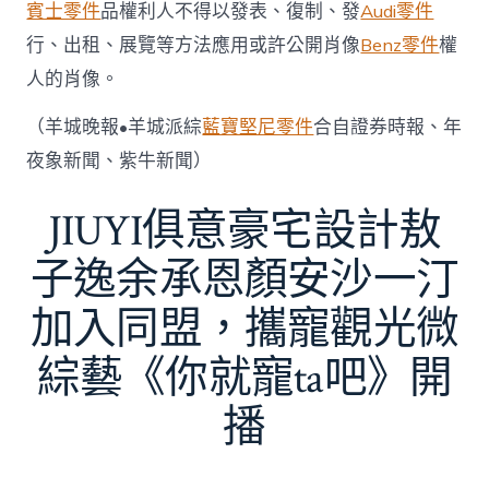
賓士零件
品權利人不得以發表、復制、發
Audi零件
行、出租、展覽等方法應用或許公開肖像
Benz零件
權
人的肖像。
（羊城晚報•羊城派綜
藍寶堅尼零件
合自證券時報、年
夜象新聞、紫牛新聞）
JIUYI俱意豪宅設計敖
子逸余承恩顏安沙一汀
加入同盟，攜寵觀光微
綜藝《你就寵ta吧》開
播