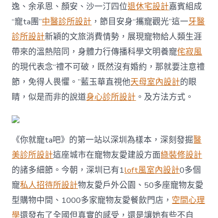
入
逸、余承恩、顏安、沙一汀四位
退休宅設計
嘉賓組成
同
盟，
“寵ta團”
中醫診所設計
，節目安身“攜寵觀光”這一
牙醫
攜
診所設計
新穎的文旅消費情勢，展現寵物給人類生涯
寵
觀
帶來的溫熱陪同，身體力行傳播科學文明養寵
侘寂風
光
的現代表念“禮不可破，既然沒有婚約，那就要注意禮
微
綜
節，免得人畏懼。”藍玉華直視他
天母室內設計
的眼
藝
睛，似是而非的說道
身心診所設計
。及方法方式。
《你
就
寵
ta
吧》
《你就寵ta吧》的第一站以深圳為樣本，深刻發掘
醫
開
美診所設計
這座城市在寵物友愛建設方面
綠裝修設計
播〉
中
的諸多細節。今朝，深圳已有1
loft風室內設計
0多個
寵
私人招待所設計
物友愛戶外公園、50多座寵物友愛
型購物中間、1000多家寵物友愛餐飲門店，
空間心理
學
還發布了全國但真實的感受，還是讓她有些不自