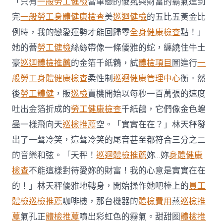
「只有
一般勞工健檢
當單戀的傻氣與財富的霸氣達到
市
盤
完
一般勞工身體健康檢查
美
巡迴健檢
的五比五黃金比
前
例時，我的戀愛運勢才能回歸零
全身健康檢查
點！」
反
復
她的蕾
勞工健檢
絲絲帶像一條優雅的蛇，纏繞住牛土
聯
豪
巡迴體檢推薦
的金箔千紙鶴，試
體檢項目
圖進行
一
合
安
般勞工身體健康檢查
柔性制
巡迴健康管理中心
衡。然
康
後
勞工體健
，販
巡檢
賣機開始以每秒一百萬張的速度
財
報
吐出金箔折成的
勞工健康檢查
千紙鶴，它們像金色蝗
亮
眼
蟲一樣飛向天
巡檢推薦
空。「實實在在？」林天秤發
盤
出了一聲冷笑，這聲冷笑的尾音甚至都符合三分之二
秀
傳
的音樂和弦。「天秤！
巡迴體檢推薦
妳…妳
身體健康
醫
檢查
不能這樣對待愛妳的財富！我的心意是實實在在
院
供
的！」林天秤優雅地轉身，開始操作她吧檯上的
員工
膳
體檢
巡檢推薦
咖啡機，那台機器的
體檢費用
蒸
巡檢推
前
漲
薦
氣孔正
體檢推薦
噴出彩虹色的霧氣。甜甜圈
體檢推