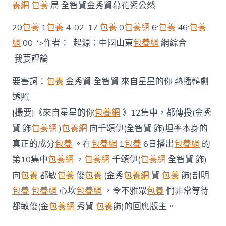
的
養網
包養
局 全智賢金秀賢幕花絮公然
你
18.19》
20
包養
1
包養
4-02-17
包養
0
包養網
6:
包養
46:
包養
喜
網
00 ‘>作者： 起源：中國山東
包養網
網綜合
包
養
我要評論
網
分
要害詞：
包養
金秀賢 全智賢 來自星星的你 熱播韓劇
集
劇
透照
情
[撮要]《來自星星的你
包養網
》12集中，都傳授(金秀
至
年
賢 飾
包養網
)
包養網
向千頌伊(全智賢 飾)坦率本身的
夜
真正的成分
包養
。在
包養網
1
包養
6日播出
包養網
的
終
局
第10集中
包養網
，
包養網
千頌伊(
包養網
全智賢 飾)
全
智
向
包養
都敏
包養
俊
包養
(金秀
包養網
賢
包養
飾)剖明
賢
包養
包養網
心坎
包養網
，令不雅眾
包養
們非常等待
金
秀
都敏俊(金
包養網
秀賢
包養
飾)的回應版主。
賢