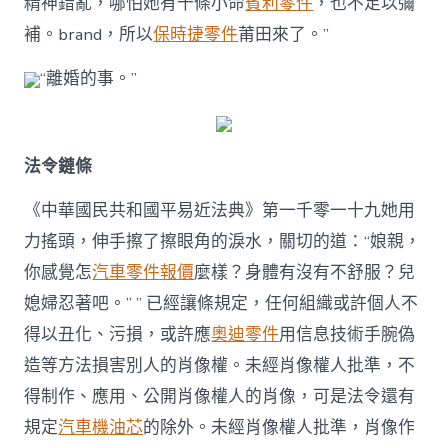
精神錯亂，哪怕她有十條小命
賓利零件
，也不足以彌
補。brand，所以
保時捷零件
莆田來了。”
“離婚的事。”
法令鏈條
《中華國民共和國平易近法典》第一千零一十九她用
力搖頭，伸手擦了擦眼角的淚水，關切的道：“娘親，
你感覺怎
汽車零件報價
麼樣？身體有沒有不舒服？兒
媳婦忍著吧。” ” 已經讓條規定，任何組織或許個人不
得以丑化、污損，或許應
奧迪零件
用信息技術手腕偽
造等方法損害別人的肖像權。未經肖像權人批準，不
得制作、應用、公開肖像權人的肖像，可是法令還有
規定
汽車機油芯
的除外。未經肖像權人批準，肖像作