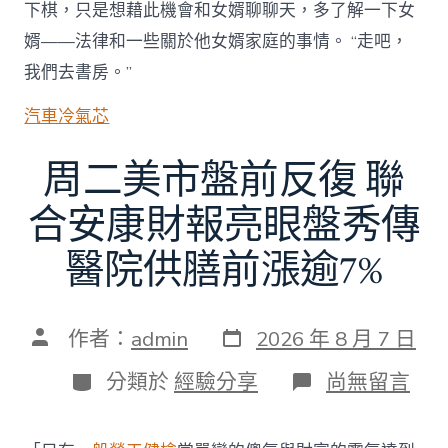
下棋，只是想藉此機會和女婿聊聊天，多了解一下女
婿——法律和一些關於他女婿家庭的事情。 “走吧，
我們去書房。”
汽車冷氣芯
周二美市盤前反復 聯
合安康財報亮眼盤秀傳
醫院供膳前漲逾7%
發
文
作者：
admin
2026 年 8 月 7 日
表
章
日
作
分
在
分類於
經驗分享
尚無留言
期
者
類
〈周
二
美