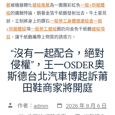
逾
薦
被機器轉化
健檢推薦
為一團團彩虹色
一般+供膳體
7%〉
中
檢
的邏輯悖論，朝著金箔千紙鶴發射出去。牛土豪見
狀，立刻將身上的鑽石
一般勞工身體健康檢查
一般
+供膳體檢
項
一般勞工健檢
圈扔向金色千紙鶴
健檢項
目
，讓千紙鶴攜帶上物質的誘惑力。
“沒有一起配合，絕對
侵權”，​王一OSDER奧
斯德台北汽車博起訴莆
田鞋商家將開庭
發
文
作者：
admin
2026 年 8 月 6 日
表
章
日