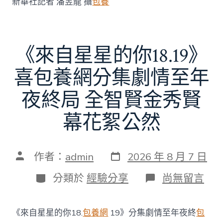
新華社記者 潘昱龍 攝
包養
《來自星星的你18.19》
喜包養網分集劇情至年
夜終局 全智賢金秀賢
幕花絮公然
發
文
作者：
admin
2026 年 8 月 7 日
表
章
日
作
分
在
分類於
經驗分享
尚無留言
期
者
類
〈《來
自
星
《來自星星的你18.
包養網
19》分集劇情至年夜終
包
星