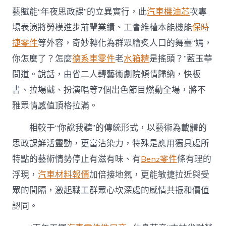
藝賦能“年夜思政課”的立異實行，此
汽車機油芯
次專
場表演將勞模進步前輩業績、工會維權本能機能
保時
捷零件
等外容，奇妙轉化為群眾膾炙人口的舞臺“媽，
你怎麼了？怎麼
德系車零件
老
水箱精
是搖頭？”藍玉華
問道。說話，由省二人轉藝術劇院傾情歸納，快板
書、拉場戲、扮演唱等7個出色節目燃動全場，將不
雅眾情感值頂格拉滿。
相較于“你說我聽”的傳統形式，以藝術為載體的
思政課鮮活靈動，更富沾染力，特殊是應用獨具處所
特點的藝術情勢停止有滋有味、有
Benz零件
條有理的
浮現，
汽車材料報價
加倍接地氣，更能敏捷拉近與受
眾的間隔，激起職工群眾心坎深處的感情共振和價值
認同。