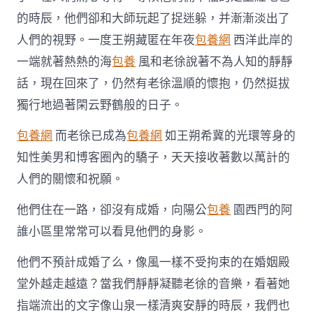
的時辰，他們卻和大師玩起了捉迷躲，并漸漸淡出了
人們的視野。一度王朔藏匿在年夜
包養網
西洋此岸的
一端就著熱熱的海
包養
風和老徐說著不為人知的靜靜
話，現在回來了，仍然有老徐溫順的懷抱，仍然挺拔
獨行地過著閑云野鶴般的日子。
包養網
而老徐已成為
包養網
如王朔希冀的光環等身的
知性美男和博客圈內的驕子，天天接收著數以萬計的
人們的關懷和祝願。
他們住在一路，卻沒有成婚，向陽公
包養
園西門的阿
誰小區里常常可以看見他們的身影。
他們不預計成婚了么，像風一樣不受拘束的在婚姻殿
堂外越走越遠？當我們靜靜凝聽老徐的音樂，看著她
指端流出的文字像山泉一樣清爽安靜的時辰，我們也