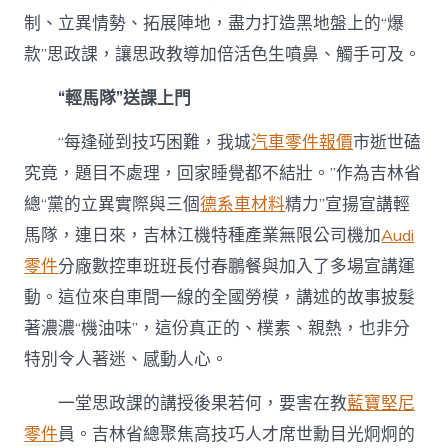
制、立異情勢、拓展陣地，盡力打造黑地盤上的“爆
款”思政課，讓思政教導加倍活色生噴鼻、觸手可及。
“輕馬隊”送課上門
“每逢碰到技巧困難，我城
汽車零件報價
市逝世磕
究竟，題目不處理，回家睡覺都不結壯。”作為吉林省
總“黨的立異實際與三個
德系車材料
精力”宣揚宣講輕
馬隊，連日來，吉林江機特種產業無限公司機加
Audi
零件
分廠數控車班班長付春鵬餐與加入了多場宣講運
動。這位來自車間一線的全國勞模，講述的故事披髮
著濃濃“機油味”，這份真正的、樸素、親熱，也非分
特別令人著迷、感動人心。
一堂思政課的講授後果若何，要害在教
藍寶堅尼
零件
員。吉林省總聚焦高技巧人才席世勳目光炯炯的