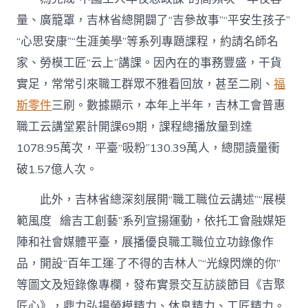
量、廣籠罩，吉林省總開闢了“吉參故事”“平安生孩子”
“心思安康”“生涯美學”等系列專題課程，約請名師名
家、勞模工匠“云上”講課。因內在的事務豐盛，干貨
實足，常常引來職工群眾不雅看回放，甚至二刷、
福
斯零件
三刷。數據顯示，本年上半年，吉林工會普惠
職工云講堂累計開課69期，課程總播放量到達
1078.95萬次，平臺“吸粉”130.39萬人，總閱讀量衝
破1.57億人次。
此外，吉林省總深刻展開“職工職位云講述”“展模
範風度 繪吉工創藝”系列宣揚運動，依托工會融媒矩
陣和社會媒體平臺，展播優良職工職位立功錄像作
品，開設“百年工運·了不得的吉林人”“光線閃爍的你”
等圖文及短錄像專欄，發布實景交互訪談節目《吉聚
匠心》，鼎力弘揚勞模精力、休息精力、工匠精力。