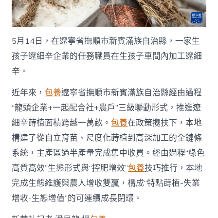
產
鏈
進
級
5月14日，在遼寧省撫順市新賓滿族自治縣，一家生
賦
能
孩子遼細辛企業的任務職員在生孩子車間內加工遼細
村
辛。
落
復
興
近年來，
包養
遼寧省撫順市新賓滿族自治縣經由過程
_
“龍頭企業+一起配合社+農戶”三級聯動形式，推進遼
中
國
細辛蒔植面積跨越一萬畝。
包養
在政策攙扶下，本地
網〉
構建了從自立育苗、尺度化蒔植到高深加工的全鏈條
中
系統，主產區過半產量完成集中收買。經由過程“綠色
高質高效”生態形式與“控肥增效”
包養
技巧推行，本地
完成生態維護與農人增收雙贏，構成“特點蒔植-失業
增收-生態增值”的可連續成長閉環。