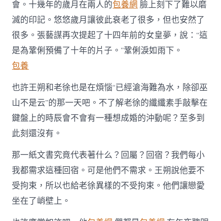
會。十幾年的歲月在兩人的
包養網
臉上刻下了難以磨
滅的印記。悠悠歲月讓彼此衰老了很多，但也安然了
很多。張藝謀再次提起了十四年前的女皇夢，說：“這
是為鞏俐預備了十年的片子。”鞏俐淚如雨下。
包養
也許王朔和老徐也是在煩惱“已經滄海難為水，除卻巫
山不是云”的那一天吧。不了解老徐的纖纖素手敲擊在
鍵盤上的時辰會不會有一種想成婚的沖動呢？至多到
此刻還沒有。
那一紙文書究竟代表著什么？回屬？回宿？我們每小
我都需求這種回宿。可是他們不需求。王朔說他要不
受拘束，所以也給老徐異樣的不受拘束。他們讓戀愛
坐在了峭壁上。