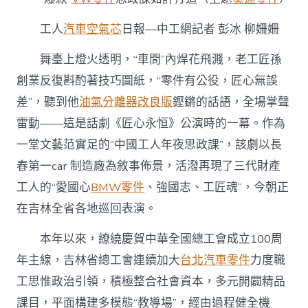
總
工
工人
汽車空氣芯
日報—中工網記者 彭冰 柳姍姍
會：
“爆
舞臺上燈火透明，“車間”內焊花飛濺，老工匠孫
款”
思
創業反復斟酌著技巧圖紙，“零件有公役，匠心無誤
政
差”，聽到他
油氣分離器改良版
鏗鏘的話語，全場掌聲
課
如
雷動——這是話劇《匠心永恒》公演時的一幕。作為
許
一堂文藝范實足的“中國工人年夜思政課”，該劇以長
打
造〉
春第一car 制造廠為敘事佈景，活潑再現了三代財產
中
工人的“愛國心
BMW零件
、強國志、工匠魂”，今朝正
在吉林全省各地巡回表演。
本年以來，繚繞慶賀中華全國總工會成立100周
年主線，吉林省總工會連續加大
台北汽車零件
力度職
工思惟政治引領，積極整合社會資本，多元開闢精品
課目，平面構建多模態“教導場”，經由過程健全機