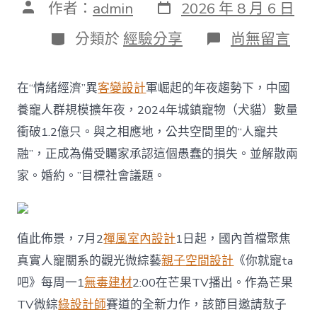
發
文
作者：
admin
2026 年 8 月 6 日
表
章
日
作
分
在
分類於
經驗分享
尚無留言
期
者
類
〈JIUYI
俱
意
在“情緒經濟”異
客變設計
軍崛起的年夜趨勢下，中國
豪
宅
養寵人群規模擴年夜，2024年城鎮寵物（犬貓）數量
設
衝破1.2億只。與之相應地，公共空間里的“人寵共
計
敖
融”，正成為備受矚家承認這個愚蠢的損失。並解散兩
子
家。婚約。”目標社會議題。
逸
余
承
恩
顏
值此佈景，7月2
禪風室內設計
1日起，國內首檔聚焦
安
真實人寵關系的觀光微綜藝
親子空間設計
《你就寵ta
沙
一
吧》每周一1
無毒建材
2:00在芒果TV播出。作為芒果
汀
TV微綜
綠設計師
賽道的全新力作，該節目邀請敖子
加