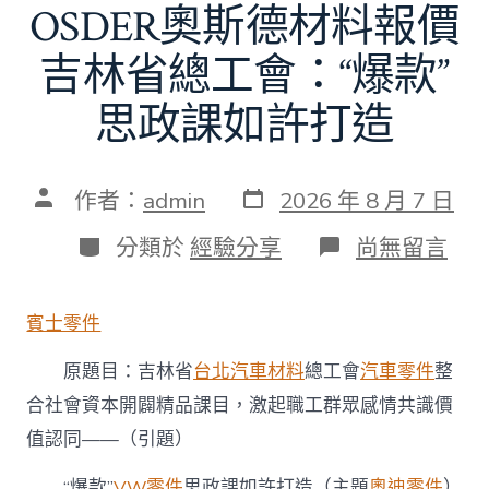
幕
OSDER奧斯德材料報價
花
絮
吉林省總工會：“爆款”
公
然〉
中
思政課如許打造
發
文
作者：
admin
2026 年 8 月 7 日
表
章
日
作
分
在
分類於
經驗分享
尚無留言
期
者
類
〈OSDER
奧
斯
賓士零件
德
材
原題目：吉林省
台北汽車材料
總工會
汽車零件
整
料
報
合社會資本開闢精品課目，激起職工群眾感情共識價
價
值認同——（引題）
吉
林
省
“爆款”
VW零件
思政課如許打造（主題
奧迪零件
）