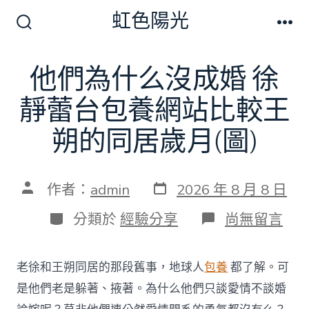
跳
虹色陽光
至
搜
選
尋
單
主
切
他們為什么沒成婚 徐
要
換
開
內
靜蕾台包養網站比較王
關
容
朔的同居歲月(圖)
發
文
作者：
admin
2026 年 8 月 8 日
表
章
日
作
分
在
分類於
經驗分享
尚無留言
期
者
類
〈他
們
為
老徐和王朔同居的那段舊事，地球人
包養
都了解。可
什
么
是他們老是躲著、掖著。為什么他們只談愛情不談婚
沒