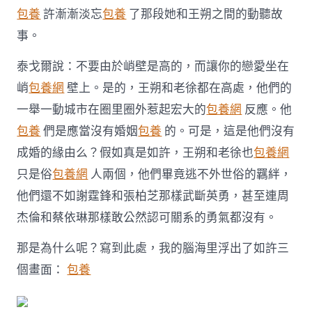
包養
許漸漸淡忘
包養
了那段她和王朔之間的動聽故
事。
泰戈爾說：不要由於峭壁是高的，而讓你的戀愛坐在
峭
包養網
壁上。是的，王朔和老徐都在高處，他們的
一舉一動城市在圈里圈外惹起宏大的
包養網
反應。他
包養
們是應當沒有婚姻
包養
的。可是，這是他們沒有
成婚的緣由么？假如真是如許，王朔和老徐也
包養網
只是俗
包養網
人兩個，他們畢竟逃不外世俗的羈絆，
他們還不如謝霆鋒和張柏芝那樣武斷英勇，甚至連周
杰倫和蔡依琳那樣敢公然認可關系的勇氣都沒有。
那是為什么呢？寫到此處，我的腦海里浮出了如許三
個畫面：
包養