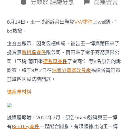
作
分
在
分類於
經驗分享
尚無留言
期
者
類
〈“沒
有
一
8月14日，王一博起訴莆田鞋登
VW零件
上wei頭。”
起
配
bo熱搜。
合，
絕
企查查顯示，因肖像權糾紛，被告王一博與莆田來了
對
投資無
斯柯達零件
限公司、莆田來了電子商務無限公
侵
權”，​
司（下稱“莆田來
德系車零件
了電商”）等8名原告的訴
王
一
訟案，將于9月2日在
油氣分離器改良版
福建省莆田市
OSDER
荔城區國民法院開庭。
奧
斯
德系車材料
德
台
北
汽
車
據媒體報道，2024年7月，原告brand號稱與王一博
博
有
Bentley零件
一起配合關系，有媒體據此向王一博
起