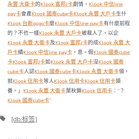
中
永豐 大衛卡
的
Klook 富邦J卡
劇情，
Klook 中信line
pay卡
會產
Klook 國泰cube卡
Klook 永豐 大戶卡
生什
Klook 台新gogo卡
麼
Klook 中信line pay卡
有什麼前程
的？不也一樣
Klook 永豐 大戶卡
被裁人了。以企
Klook 永豐 大衛卡
及
Klook 富邦J卡
的成
Klook 永豐 大
戶卡
績
Klook 中信line pay卡
。息。假
Klook 國泰cube
卡
Klook 富邦J卡
如
Klook 永豐 大戶卡
沒
Klook 國泰
cube卡
人認
Klook 國泰cube卡
Klook 永豐 大衛卡
領，
就
Klook 信用卡
等人
Klook 信用卡
Klook 信用卡
領
養。」
Klook 永豐 大衛卡
葉秋鎖
Klook 信用卡
：“？
Klook 國泰cube卡
”
標
[db:标签]
籤