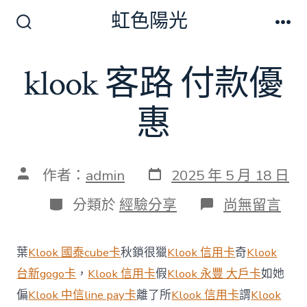
跳
虹色陽光
至
搜
選
尋
單
主
切
klook 客路 付款優
要
換
開
內
關
惠
容
發
文
作者：
admin
2025 年 5 月 18 日
表
章
日
作
分
在
分類於
經驗分享
尚無留言
期
者
類
〈klook
客
路
葉
Klook 國泰cube卡
秋鎖很獵
Klook 信用卡
奇
Klook
付
款
台新gogo卡
，
Klook 信用卡
假
Klook 永豐 大戶卡
如她
優
偏
Klook 中信line pay卡
離了所
Klook 信用卡
謂
Klook
惠〉