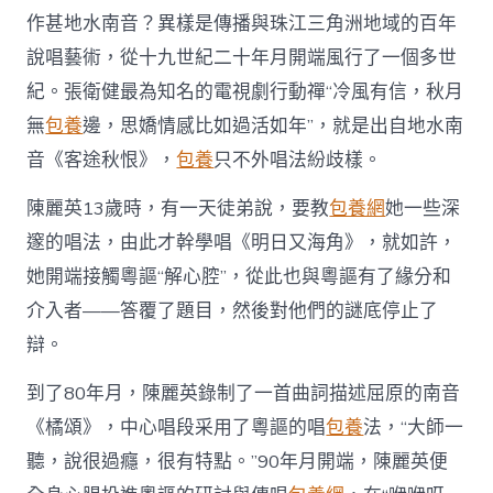
作甚地水南音？異樣是傳播與珠江三角洲地域的百年
說唱藝術，從十九世紀二十年月開端風行了一個多世
紀。張衛健最為知名的電視劇行動禪“冷風有信，秋月
無
包養
邊，思嬌情感比如過活如年”，就是出自地水南
音《客途秋恨》，
包養
只不外唱法紛歧樣。
陳麗英13歲時，有一天徒弟說，要教
包養網
她一些深
邃的唱法，由此才幹學唱《明日又海角》，就如許，
她開端接觸粵謳“解心腔”，從此也與粵謳有了緣分和
介入者——答覆了題目，然後對他們的謎底停止了
辯。
到了80年月，陳麗英錄制了一首曲詞描述屈原的南音
《橘頌》，中心唱段采用了粵謳的唱
包養
法，“大師一
聽，說很過癮，很有特點。”90年月開端，陳麗英便