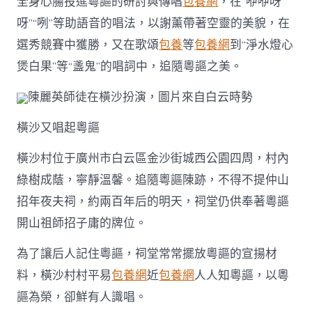
全身心腸投進粵謳的研討與傳唱
包養網
，在“咿咿呀
呀”“咧”等助語音的唱法，以謝薰帶著空靈的美貌，在
選秀競賽中獲勝，又在歌頌
包養
等
包養網
到“淨水燈心
煲白果”等“盞鬼”的唱詞中，追隨粵謳之美。
陳麗英師徒在橫沙扮演，圖片來自白云時勢
橫沙又唱起粵謳
橫沙村位于廣州市白云區金沙街城西公園四周，村內
綠樹成蔭，寧靜溫馨。追隨粵謳陳跡，不得不提仲山
招年夜夫祠，約兩百年后的明天，祠堂仍供奉著粵謳
開山祖師招子庸的牌位。
為了讓后人記住粵謳，祠堂常常擺放粵謳的宣揚材
料，橫沙村村平易
包養網
近
包養網
人人知粵謳，以粵
謳為榮，卻鮮有人識唱。