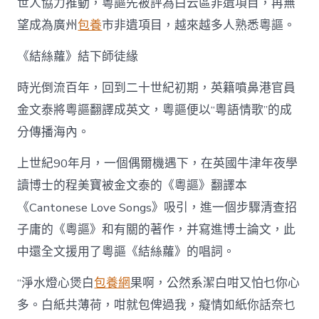
世人協力推動，粵謳先被評為白云區非遺項目，再無
望成為廣州
包養
市非遺項目，越來越多人熟悉粵謳。
《結絲蘿》結下師徒緣
時光倒流百年，回到二十世紀初期，英籍噴鼻港官員
金文泰將粵謳翻譯成英文，粵謳便以“粵語情歌”的成
分傳播海內。
上世紀90年月，一個偶爾機遇下，在英國牛津年夜學
讀博士的程美寶被金文泰的《粵謳》翻譯本
《Cantonese Love Songs》吸引，進一個步驟清查招
子庸的《粵謳》和有關的著作，并寫進博士論文，此
中還全文援用了粵謳《結絲蘿》的唱詞。
“淨水燈心煲白
包養網
果啊，公然系潔白咁又怕乜你心
多。白紙共薄荷，咁就包俾過我，癡情如紙你話奈乜