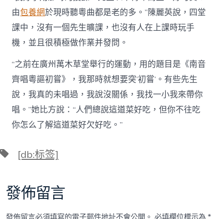
由
包養網
於現時聽粵曲都是老的多。”陳麗英說，四堂
課中，沒有一個先生曠課，也沒有人在上課時玩手
機，並且很積極做作業并發問。
“之前在廣州萬木草堂舉行的運動，用的題目是《南音
齊唱粵謳初嘗》，我那時就想要突’初嘗’。有些先生
說，我真的未唱過，我說沒關係，我找一小我來帶你
唱。”她比方說：“人們總說這道菜好吃，但你不往吃
你怎么了解這道菜好欠好吃。”
標
[db:标签]
籤
發佈留言
發佈留言必須填寫的電子郵件地址不會公開。
必填欄位標示為
*