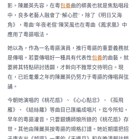
影。陳麗英先容，在粵
包養
曲的梆黃也就是焦點唱段
中，良多老藝人融會了“解心腔”，除了《明日又海
角》，粵曲“年夜老倌”陳笑風也在粵曲《鳳求凰》中
應用了粵謳唱法。
她以為，作為一名粵謳演員，推行粵謳的重要義務就
是傳唱。若要傳唱好一種具有代表性
包養
的曲藝，就
要將其特點研討透闢，才幹向不雅眾交待明白。現
在，已近耄耋之年的陳麗英仍努力于粵謳的傳唱與弦
誦。
今朝她演唱的《桃花扇》、《心心點忿》、《孤飛
雁》、《結絲蘿》等曲目已匯編成唱片，迄今所知，
早年的粵謳灌音，只要銀嬌師娘所錄的《桃花扇》存
世。其他由陳麗英按粵謳的規格訂譜。她近期還把招
子庸支出《越謳》一書的《天邊月》和在晚清報註銷