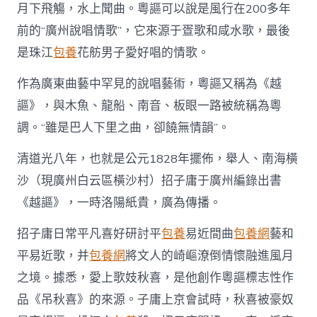
月下飛觴，水上聞曲。粵謳可以說是風行在200多年
苦
衷〉
前的“廣州說唱情歌”，它來源于疍歌和咸水歌，最後
中
是珠江
包養
花舫男子愛好唱的情歌。
作為廣東曲藝中罕見的說唱藝術，粵謳又稱為《越
謳》，與木魚、龍船、南音、板眼一路被統稱為粵
調。“雖是巴人下里之曲，卻饒無情韻”。
清道光八年，也就是公元1828年擺佈，舉人、南海橫
沙（現廣州白云區橫沙村）招子庸于廣州編錄出書
《越謳》，一時洛陽紙貴，廣為傳播。
招子庸日常平凡喜好研討平
包養
易近間曲
包養網
藝和
平易近歌，并
包養網
將文人的崎嶇潦倒情懷融進風月
之境。據悉，愛上歌妓秋喜，是他創作粵謳標志性作
品《吊秋喜》的來源。子庸上京會試時，秋喜被豪奴