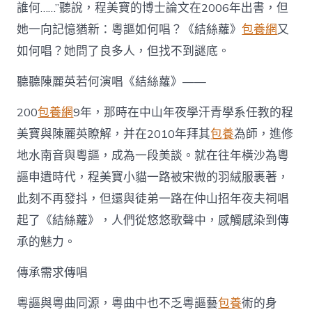
誰何……”聽說，程美寶的博士論文在2006年出書，但
她一向記憶猶新：粵謳如何唱？《結絲蘿》
包養網
又
如何唱？她問了良多人，但找不到謎底。
聽聽陳麗英若何演唱《結絲蘿》——
200
包養網
9年，那時在中山年夜學汗青學系任教的程
美寶與陳麗英瞭解，并在2010年拜其
包養
為師，進修
地水南音與粵謳，成為一段美談。就在往年橫沙為粵
謳申遺時代，程美寶小貓一路被宋微的羽絨服裹著，
此刻不再發抖，但還與徒弟一路在仲山招年夜夫祠唱
起了《結絲蘿》，人們從悠悠歌聲中，感觸感染到傳
承的魅力。
傳承需求傳唱
粵謳與粵曲同源，粵曲中也不乏粵謳藝
包養
術的身