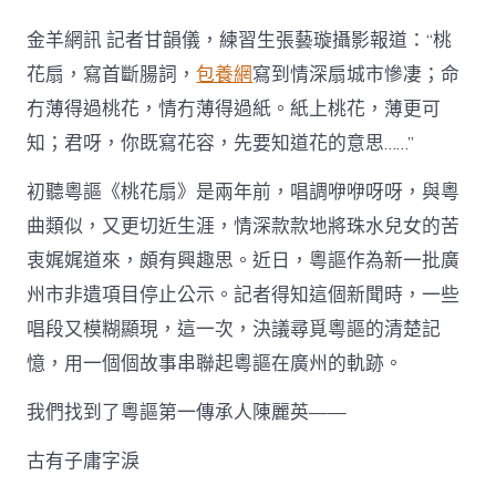
年
前
金羊網訊 記者甘韻儀，練習生張藝璇攝影報道：“桃
廣
州
花扇，寫首斷腸詞，
包養網
寫到情深扇城市慘凄；命
說
冇薄得過桃花，情冇薄得過紙。紙上桃花，薄更可
找
包
知；君呀，你既寫花容，先要知道花的意思……”
養
網
初聽粵謳《桃花扇》是兩年前，唱調咿咿呀呀，與粵
唱
情
曲類似，又更切近生涯，情深款款地將珠水兒女的苦
歌
衷娓娓道來，頗有興趣思。近日，粵謳作為新一批廣
你
聽
州市非遺項目停止公示。記者得知這個新聞時，一些
過
唱段又模糊顯現，這一次，決議尋覓粵謳的清楚記
未？
珠
憶，用一個個故事串聯起粵謳在廣州的軌跡。
水
兒
我們找到了粵謳第一傳承人陳麗英——
女
這
古有子庸字淚
樣
解