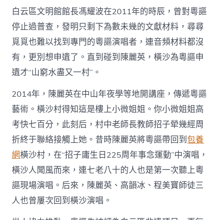
白云區文明館館長馮耀波在2011年的時辰，曾對粵謳
停止過普查，發明只剩下為數未幾的文獻材料，尋尋
覓覓也難以找到專門的粵謳演唱者，連音頻材料都沒
有，更別想申遺了。直到碰到陳麗英，橫沙為粵謳申
遺才“山窮水盡又一村”。
2014年，陳麗英在中山年夜學等地開講座，傳遞粵謳
藝術。橫沙村得知這是樓上小微姐姐。你小微姐姐高
考快七百分，此刻后，村中老師長教師招子犖幾經周
折終于聯絡接觸上她。昔時陳麗英將粵謳帶回到
包養
網
橫沙村，在“招子庸生日225周年事念運動”中演唱，
橫沙人聞風而來，連七老八十的人也是第一次聽上粵
謳現場演唱。后來，陳麗英、高韻冰、程美寶師徒三
人也曾屢次回到橫沙演唱。