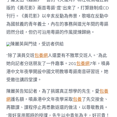
版的《黃花影》兩首粵謳“度”出來了，打算錄制成CD
刊行。《黃花影》以辛亥反動為佈景，歌唱在反動中
為國就義的青年義士，內在的事務與道光年間的粵謳
迥然分歧，但仍可沿用粵謳的作風提煉歸納。
陳麗英與門徒，受訪者供給
“除了演員交班
包養網
人還要有不雅眾交班人。”為此
她向記者分送朋友了一件趣事。201
包養網
7年，噴鼻
港中文年夜學開設中國文明教導粵謳南音研習班，她
受邀往講四堂課。
陳麗英告知記者，為了挑選真正想學的先生，愛
包養
網
護名額，噴鼻港中文年夜學采取
包養
了先交按金、
再聽課、課程停止再悉數返還的做法，以尊敬教員。
“我好享用那時的授課，先生以中青年為主，好可貴！