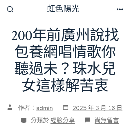
跳
虹色陽光
至
搜
選
尋
單
主
切
200年前廣州說找
要
換
開
內
關
包養網唱情歌你
容
聽過未？珠水兒
女這樣解苦衷
發
文
作者：
admin
2025 年 3 月 16 日
表
章
日
作
分
在
分類於
經驗分享
尚無留言
期
者
類
〈200