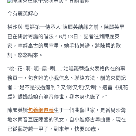
陳麗英在家中接收采訪。甘韻儀攝
今有麗英解心
橫沙與“粵謳第一傳承人”陳麗英結緣之前，陳麗英早
已在研討粵謳的唱法。6月13日，記者往到陳麗英
家，寧靜高古的居室里，她手持樂譜，將陳舊的歌
詞，悠悠唱來。
“桃~花~啊~呃~扇~咧……”她唱罷轉過火表格內在的事
務單一，包含她的小我信息、聯絡方法、貓的來問記
者：“是不是很過癮咧？又‘啊’又‘呃’又‘咧’。這首《桃花
扇》銀嬌絲娘有灌音傳世，我本身也錄了。”
陳麗英誕
包養網
包養
生于一個曲藝世家，是番禺沙灣
地水南音巨匠陳鑒的孫女，自小進修古粵曲藝，現在
已從藝跨越一甲子，到本年，快要80歲。