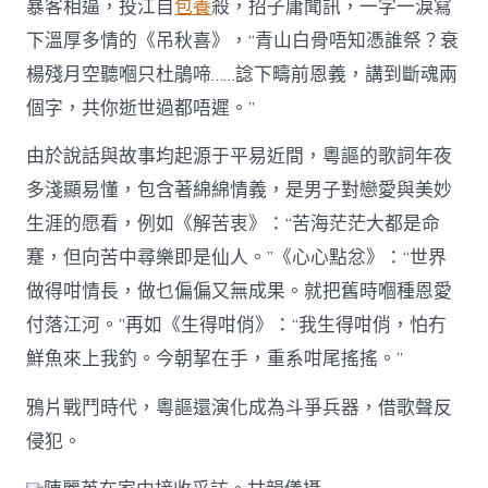
暴客相逼，投江自
包養
殺，招子庸聞訊，一字一淚寫
下溫厚多情的《吊秋喜》，“青山白骨唔知憑誰祭？衰
楊殘月空聽嗰只杜鵑啼……諗下疇前恩義，講到斷魂兩
個字，共你逝世過都唔遲。”
由於說話與故事均起源于平易近間，粵謳的歌詞年夜
多淺顯易懂，包含著綿綿情義，是男子對戀愛與美妙
生涯的愿看，例如《解苦衷》：“苦海茫茫大都是命
蹇，但向苦中尋樂即是仙人。”《心心點忿》：“世界
做得咁情長，做乜偏偏又無成果。就把舊時嗰種恩愛
付落江河。”再如《生得咁俏》：“我生得咁俏，怕冇
鮮魚來上我釣。今朝挈在手，重系咁尾搖搖。”
鴉片戰鬥時代，粵謳還演化成為斗爭兵器，借歌聲反
侵犯。