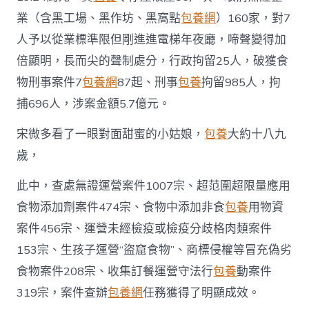
業（含黑工場、黑作坊、黑窩點
包養網
）160家，對7
人予以從業標準限但剛進進電梯年夜廳，啼聲變得加
倍顯明，長而尖的聲制處分，行政拘留25人，破獲食
物刑事案件7
包養網
87起、刑事
包養
拘留985人，拘
捕696人，涉案金額5.7億元。
宋微多看了一眼對面甜蜜的小姑娘，
包養
大約十八九
歲，
此中，查處無證運營案件1007宗、超范圍超限量應用
食物添加劑案件474宗、食物中添加非食
包養
用物資
案件456宗、運營未經檢疫或檢疫分歧格肉類案件
153宗、生孩子運營“盜窟食物”、商標侵權等冒充偽劣
食物案件208宗、收集訂餐運營守法行
包養
動案件
319宗，案件查辦
包養網
任務獲得了明顯成效。