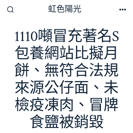
跳
虹色陽光
至
搜
選
尋
單
主
切
1110噸冒充著名S
要
換
開
內
關
包養網站比擬月
容
餅、無符合法規
來源公仔面、未
檢疫凍肉、冒牌
食鹽被銷毀