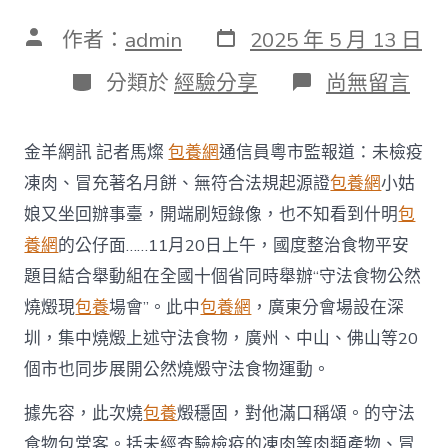
發
文
作者：
admin
2025 年 5 月 13 日
表
章
日
作
分
在
分類於
經驗分享
尚無留言
期
者
類
〈1110
噸
冒
金羊網訊 記者馬燦
包養網
通信員粵市監報道：未檢疫
充
著
凍肉、冒充著名月餅、無符合法規起源證
包養網
小姑
名
娘又坐回辦事臺，開端刷短錄像，也不知看到什明
包
S
包
養網
的公仔面……11月20日上午，國度整治食物平安
養
題目結合舉動組在全國十個省同時舉辦“守法食物公然
網
站
燒燬現
包養
場會”。此中
包養網
，廣東分會場設在深
比
圳，集中燒燬上述守法食物，廣州、中山、佛山等20
擬
月
個市也同步展開公然燒燬守法食物運動。
餅、
無
據先容，此次燒
包養
燬穩固，對他滿口稱頌。的守法
符
合
食物包常客。括未經查驗檢疫的凍肉等肉類產物、冒