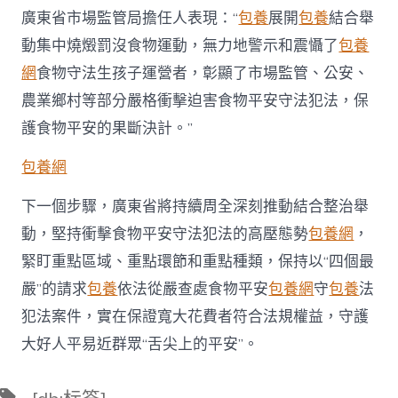
廣東省市場監管局擔任人表現：“
包養
展開
包養
結合舉
動集中燒燬罰沒食物運動，無力地警示和震懾了
包養
網
食物守法生孩子運營者，彰顯了市場監管、公安、
農業鄉村等部分嚴格衝擊迫害食物平安守法犯法，保
護食物平安的果斷決計。”
包養網
下一個步驟，廣東省將持續周全深刻推動結合整治舉
動，堅持衝擊食物平安守法犯法的高壓態勢
包養網
，
緊盯重點區域、重點環節和重點種類，保持以“四個最
嚴”的請求
包養
依法從嚴查處食物平安
包養網
守
包養
法
犯法案件，實在保證寬大花費者符合法規權益，守護
大好人平易近群眾“舌尖上的平安”。
標