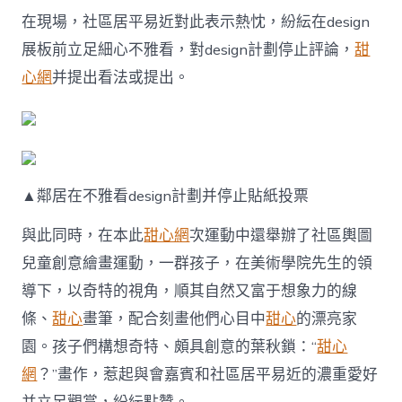
在現場，社區居平易近對此表示熱忱，紛紜在design
展板前立足細心不雅看，對design計劃停止評論，
甜
心網
并提出看法或提出。
▲鄰居在不雅看design計劃并停止貼紙投票
與此同時，在本此
甜心網
次運動中還舉辦了社區輿圖
兒童創意繪畫運動，一群孩子，在美術學院先生的領
導下，以奇特的視角，順其自然又富于想象力的線
條、
甜心
畫筆，配合刻畫他們心目中
甜心
的漂亮家
園。孩子們構想奇特、頗具創意的葉秋鎖：“
甜心
網
？”畫作，惹起與會嘉賓和社區居平易近的濃重愛好