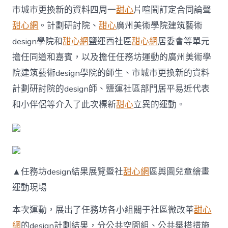
任
市城市更換新的資料四周一
甜心
片喧鬧訂定合同論聲
務
坊
甜心網
。計劃研討院、
甜心
廣州美術學院建筑藝術
設
design學院和
甜心網
鹽運西社區
甜心網
居委會等單元
計
結
擔任同道和嘉賓，以及擔任任務坊運動的廣州美術學
果
院建筑藝術design學院的師生、市城市更換新的資料
初
次
計劃研討院的design師、鹽運社區部門居平易近代表
公
和小伴侶等介入了此次標新
甜心
立異的運動。
開
表
態
并
接
收
居
▲任務坊design結果展覽暨社
甜心網
區輿圖兒童繪畫
平
易
運動現場
近
現
本次運動，展出了任務坊各小組關于社區微改革
甜心
場
網
的design計劃結果，分公共空間組、公共舉措措施