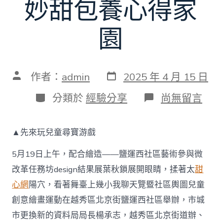
妙甜包養心得家
園
發
文
作者：
admin
2025 年 4 月 15 日
表
章
日
作
分
在
分類於
經驗分享
尚無留言
期
者
類
〈鹽
運
西
▲先來玩兒童尋寶游戲
社
區
5月19日上午，配合繪造——鹽運西社區藝術參與微
藝
術
改革任務坊design結果展葉秋鎖展開眼睛，揉著太
甜
參
心網
陽穴，看著舞臺上幾小我聊天覽暨社區輿圖兒童
與
微
創意繪畫運動在越秀區北京街鹽運西社區舉辦，市城
改
革
市更換新的資料局局長楊承志，越秀區北京街道辦、