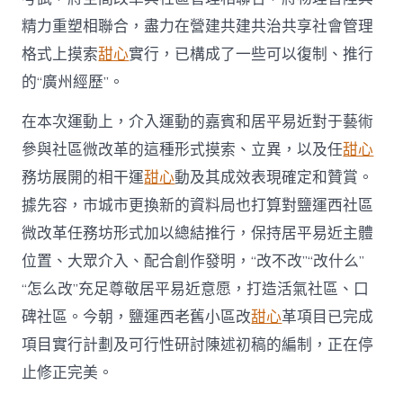
精力重塑相聯合，盡力在營建共建共治共享社會管理
格式上摸索
甜心
實行，已構成了一些可以復制、推行
的“廣州經歷”。
在本次運動上，介入運動的嘉賓和居平易近對于藝術
參與社區微改革的這種形式摸索、立異，以及任
甜心
務坊展開的相干運
甜心
動及其成效表現確定和贊賞。
據先容，市城市更換新的資料局也打算對鹽運西社區
微改革任務坊形式加以總結推行，保持居平易近主體
位置、大眾介入、配合創作發明，“改不改”“改什么”
“怎么改”充足尊敬居平易近意愿，打造活氣社區、口
碑社區。今朝，鹽運西老舊小區改
甜心
革項目已完成
項目實行計劃及可行性研討陳述初稿的編制，正在停
止修正完美。