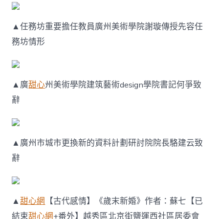
▲任務坊重要擔任教員廣州美術學院謝璇傳授先容任
務坊情形
▲廣
甜心
州美術學院建筑藝術design學院書記何爭致
辭
▲廣州市城市更換新的資料計劃研討院院長駱建云致
辭
▲
甜心網
【古代感情】《歲末新婚》作者：蘇七【已
結束
甜心網
+番外】越秀區北京街鹽運西社區居委會