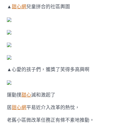
▲
甜心網
兒童拼合的社區輿圖
▲心愛的孩子們，獲獎了笑得多高興啊
運動撲
甜心
滅和激起了
居
甜心網
平易近介入改革的熱忱，
老舊小區微改革任務正有條不紊地推動。