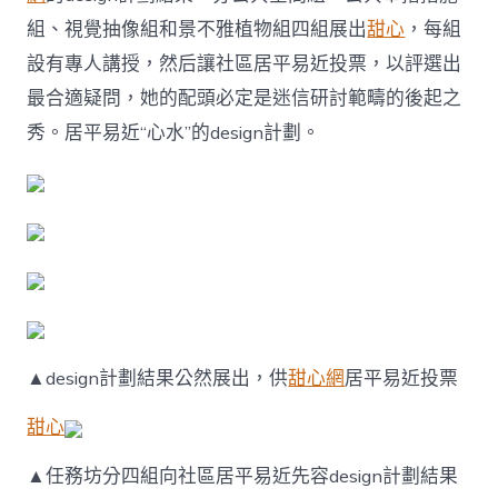
投
票，
組、視覺抽像組和景不雅植物組四組展出
甜心
，每組
配
設有專人講授，然后讓社區居平易近投票，以評選出
合
繪
最合適疑問，她的配頭必定是迷信研討範疇的後起之
造
美
秀。居平易近“心水”的design計劃。
妙
甜
包
養
心
得
家
園〉
中
▲design計劃結果公然展出，供
甜心網
居平易近投票
甜心
▲任務坊分四組向社區居平易近先容design計劃結果