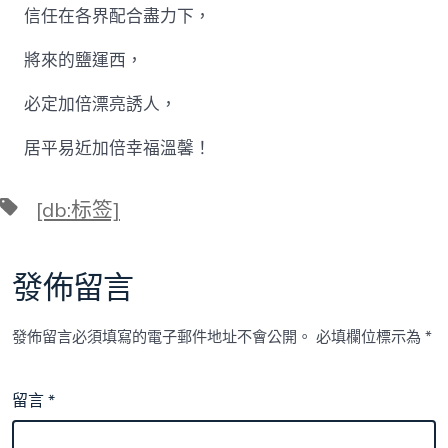
信任在各界配合盡力下，
將來的鹽運西，
必定加倍漂亮誘人，
居平易近加倍幸福溫馨！
標
[db:标签]
籤
發佈留言
發佈留言必須填寫的電子郵件地址不會公開。
必填欄位標示為
*
留言
*