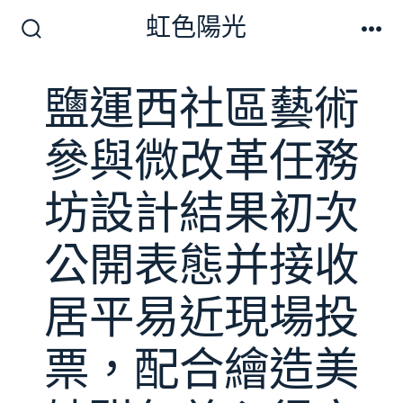
跳
虹色陽光
至
搜
選
尋
單
主
切
鹽運西社區藝術
要
換
開
內
關
參與微改革任務
容
坊設計結果初次
公開表態并接收
居平易近現場投
票，配合繪造美