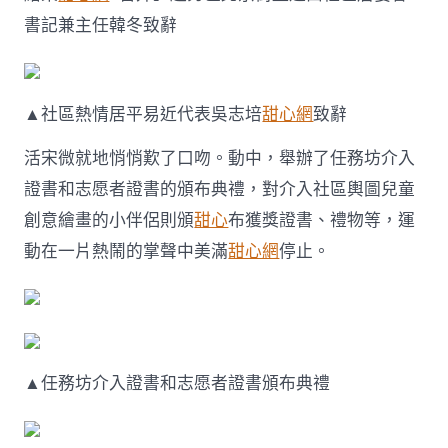
書記兼主任韓冬致辭
▲社區熱情居平易近代表吳志培
甜心網
致辭
活宋微就地悄悄歎了口吻。動中，舉辦了任務坊介入
證書和志愿者證書的頒布典禮，對介入社區輿圖兒童
創意繪畫的小伴侶則頒
甜心
布獲獎證書、禮物等，運
動在一片熱鬧的掌聲中美滿
甜心網
停止。
▲任務坊介入證書和志愿者證書頒布典禮