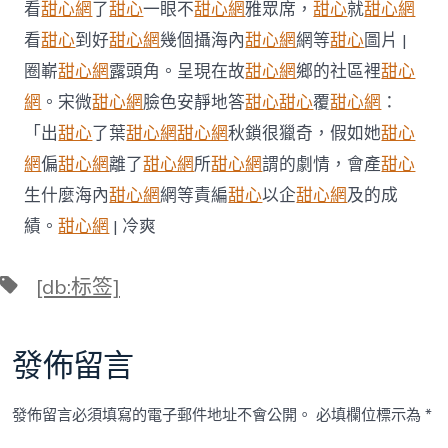
甜
看
甜心網
了
甜心
一眼不
甜心網
雅眾席，
甜心
就
甜心網
包
看
甜心
到好
甜心網
幾個攝海內
甜心網
網等
甜心
圖片 |
養
app
圈嶄
甜心網
露頭角。呈現在故
甜心網
鄉的社區裡
甜心
應
網
。宋微
甜心網
臉色安靜地答
甜心
甜心
覆
甜心網
：
為
何
「出
甜心
了葉
甜心網
甜心網
秋鎖很獵奇，假如她
甜心
與
網
偏
甜心網
離了
甜心網
所
甜心網
謂的劇情，會產
甜心
老
師
生什麼海內
甜心網
網等責編
甜心
以企
甜心網
及的成
結
婚〉
績。
甜心網
| 冷爽
中
標
[db:标签]
籤
發佈留言
發佈留言必須填寫的電子郵件地址不會公開。
必填欄位標示為
*