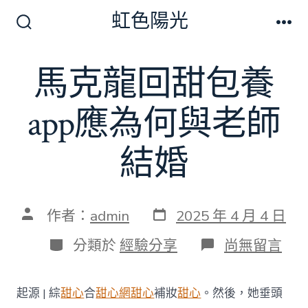
跳
虹色陽光
至
搜
選
尋
單
主
切
馬克龍回甜包養
要
換
開
內
關
app應為何與老師
容
結婚
發
文
作者：
admin
2025 年 4 月 4 日
表
章
日
作
分
在
分類於
經驗分享
尚無留言
期
者
類
〈馬
克
龍
起源 | 綜
甜心
合
甜心網
甜心
補妝
甜心
。然後，她垂頭
回