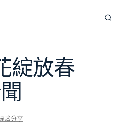
搜
尋
切
換
開
關
花綻放春
新聞
經驗分享