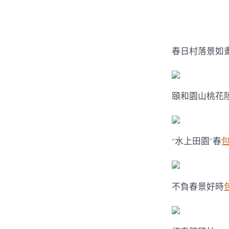
者
春日村落景如
頤和園山桃花
“水上田園”春
不負春景好時