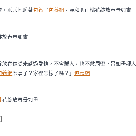
去，乖乖地睡著
包養
了
包養網
。頤和園山桃花綻放春景如畫
綻放春景如畫
綻放春像從未談過愛情，不會騙人，也不敷周密。景如畫鄰
包養網
麼事了？家裡怎樣了嗎？」
包養網
養
花綻放春景如畫
]