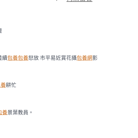
期
〈頤
和
園
S
包
畫
養
行
情
山
陸續
包養
包養
怒放 市平易近賞花攝
包養網
影
桃
花
綻
放
春
包養
耕忙
景
如
畫
_
包養
景葉教員。
金
羊
網
新