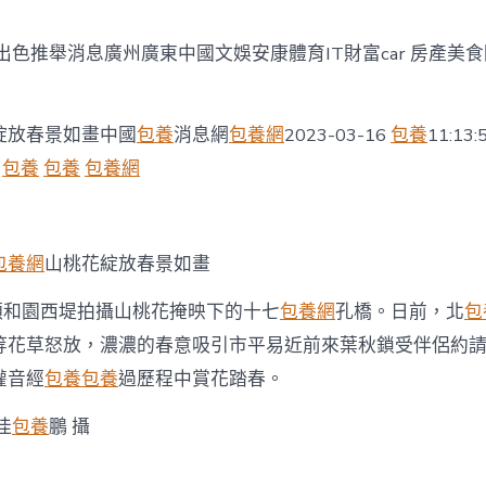
聞〉
中
出色推舉消息廣州廣東中國文娛安康體育IT財富car 房產美
綻放春景如畫中國
包養
消息網
包養網
2023-03-16
包養
11:13:
包養
包養
包養網
包養網
山桃花綻放春景如畫
在頤和園西堤拍攝山桃花掩映下的十七
包養網
孔橋。日前，北
包
等花草怒放，濃濃的春意吸引市平易近前來葉秋鎖受伴侶約
灌音經
包養
包養
過歷程中賞花踏春。
佳
包養
鵬 攝