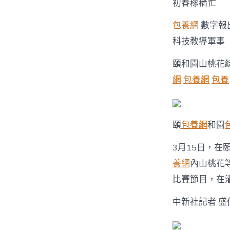
初春稼穡忙
包養網
數字報
科技教導軍事
頤和園山桃花
網
包養網
包養
頤
包養網
和園
3月15日，
養網
內山桃花
比賽節目，在
中新社記者 盛