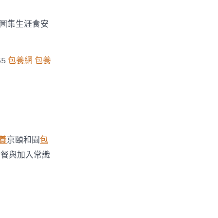
食圖集生涯食安
55
包養網
包養
養
京頤和園
包
請餐與加入常識