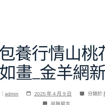
S包養行情山桃
如畫_金羊網
發
分
：
admin
2025 年 4 月 9 日
分類於
表
類
日
在
尚無留言