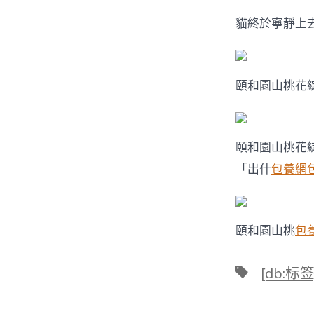
貓終於寧靜上
頤和園山桃花
頤和園山桃花
「出什
包養網
頤和園山桃
包
標
[db:标签
籤