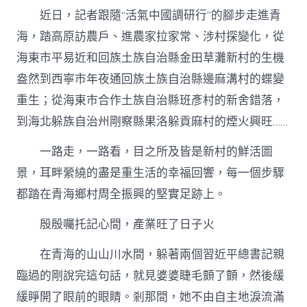
蝶
近日，記者跟隨“活氣中國調研行”的腳步走進青
變
到
海，踏高原訪農戶、進農家拉家常、涉村探變化，從
九
海東市平易近和回族土族自治縣金田草灘新村的生機
宮
格
盎然到西寧市年夜通回族土族自治縣邊麻溝村的蝶變
共
享
重生；從海東市合作土族自治縣班彥村的新舍錯落，
皆
到海北躲族自治州剛察縣果洛躲貢麻村的煙火興旺……
新
景
一路走，一路看，目之所及皆是新村的鮮活圖
_
中
景，耳畔縈繞的盡是重生活的幸福回響，每一個步驟
國
都踏在青海鄉村周全振興的堅實足跡上。
網〉
中
殷殷囑托記心間，產業旺了日子火
在青海的山山川水間，躲著兩個習近平總書記親
臨過的剛說完這句話，就見婆婆睫毛顫了顫，然後緩
緩睜開了眼前的眼睛。剎那間，她不由自主地淚流滿