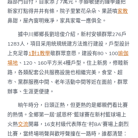
越部門自付，自家添了7萬元。手腳敏捷的鐘學蓮把
新家打點得井井有條，院子里繁花朵朵、果蔬噴
家教
鼻甜，屋內窗明幾凈，家具家電一應俱全。
據中川鄉鄉長劉培俊介紹，新村安頓群眾276戶
1283人，項目采用統規統建方法進行建設，戶型設計
上充足尊
1對1教學
敬群眾意愿，建設有80、100
瑜伽
場地
、120、160平方米4種戶型。住上新房，修睦新
路，各類配套公共服務設施也相繼完美，食堂、超
市、黨群服務中間、老年活動中間等近在面前，群眾
辦事、生涯更便捷。
晌午時分，日頭正熱，但更熱的是鄉親們看比賽
的熱情。全鄉第一屆“感恩杯”籃球賽在新村籃球場上
火熱
交流
開幕，16支村級代表隊在“村BA”賽場上劇烈
比賽，當終場哨聲與歡呼聲撞在一路時，誰都清楚：