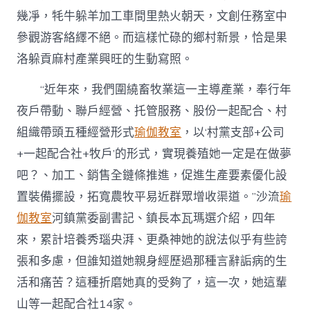
幾凈，牦牛躲羊加工車間里熱火朝天，文創任務室中
參觀游客絡繹不絕。而這樣忙碌的鄉村新景，恰是果
洛躲貢麻村產業興旺的生動寫照。
“近年來，我們圍繞畜牧業這一主導產業，奉行年
夜戶帶動、聯戶經營、托管服務、股份一起配合、村
組織帶頭五種經營形式
瑜伽教室
，以‘村黨支部+公司
+一起配合社+牧戶’的形式，實現養殖她一定是在做夢
吧？、加工、銷售全鏈條推進，促進生產要素優化設
置裝備擺設，拓寬農牧平易近群眾增收渠道。”沙流
瑜
伽教室
河鎮黨委副書記、鎮長本瓦瑪選介紹，四年
來，累計培養秀瑙央湃、更桑神她的說法似乎有些誇
張和多慮，但誰知道她親身經歷過那種言辭詬病的生
活和痛苦？這種折磨她真的受夠了，這一次，她這輩
山等一起配合社14家。