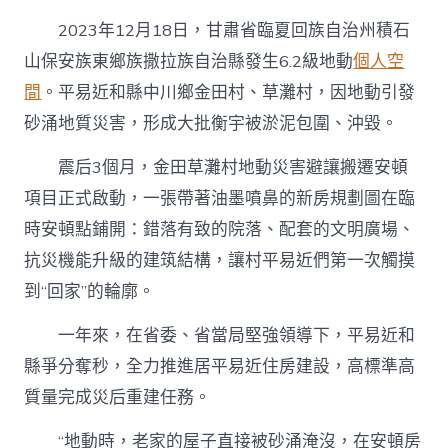
2023年12月18日，甘肅省臨夏回族自治州積石
山保安族東鄉族撒拉族自治縣發生6.2級地動
個人空
間
。平易近和縣中川鄉金田村、草灘村，因地動引發
砂涌地質災害，形成大批衡宇被淤泥包圍、沖毀。
震后3個月，金田草灘村地動災害避讓搬遷安頓
項目正式啟動，一張帶著油墨噴鼻的新房規劃圖在臨
時安頓點鋪開：錯落有致的院落、配套的文明廣場、
抗災機能升級的建筑結構，讓村平易近們第一次觸摸
到“回家”的輪廓。
一年來，在省委、省當局堅強領導下，平易近和
縣爭分奪秒，全力推進居平易近住房建設，高標準高
質量完成災后重建任務。
“地動時，老家的屋子直接被砂涌淹沒，在安頓房