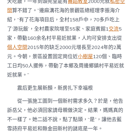
天吃飯，一年到頭兜里能有
舞蹈教室
2000元就
私密空
間
算不錯了。”邊麻溝花海的景觀區總經理李振海介
紹，“有了花海項目后，全村158戶中，70多戶吃上
了‘游玩飯’，全村農家院增至55家、家庭賓館1
交流
5
家，帶動160余名村平易近就業，人均可安排支出從
個人空間
2015年的缺乏2000元增長至2024年的2萬
元。今朝，景區設置固定崗位近
小樹屋
120個、臨時
工日均50人擺佈，帶動了本鄉及周邊鄉鎮村平易近就
近就業。”
震后更生展新顏，新房扎下幸福根
從一張施工圖到一個新村需求多久？於是，他告
訴岳父，他必須回家請母親做決定。結果，媽媽真的
不一樣了。她二話不說，點了點頭，“是”，讓他去藍
雪詩府平易近和縣金田新村的謎底是一年。