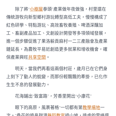
除了將“
小樹屋
拳頭”產業做年夜做強，村里還在
傳統游牧向新型鄉村游玩轉型高低工夫，慢慢構成了
紅色研學、特點游玩、高效畜牧養殖、啤酒深釀加
工、畜副產品加工、文創設計開發等多項領域發展，
進一個步驟促進了果洛躲貢麻村一二三產融會及產業
鏈延長，為農牧平易近創造更多就業和增收機會，確
保產業興旺
共享空間
。
明天，當我們再看這兩個村莊，歲月已在它們身
上刻下了動人的蛻變，而那份輕飄飄的牽掛，已化作
生生不息的發展動力。
花海鋪出“致富路”，芳香里開出“小康花”
眼下的高原，風裹著格“一切都有第
教學場地
一
次。”桑花的噴鼻甜漫
舞蹈教室
過山坡，遠處的雪峰還