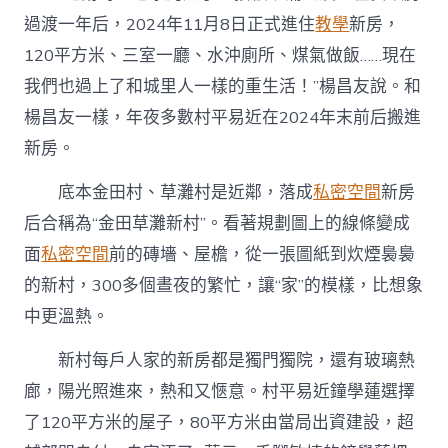
過渡一年后，2024年11月8日正式進住
教學
新房，
120平方米、三室一廳、水沖廁所、煤氣做飯……現在
我們也過上了和城里人一樣的重生活！”楊昌友說。和
楊昌友一樣，年夜多數村平易近在2024年末前后搬進
新房。
底本金田村、草灘村是近鄰，落成
私密空間
新房
后合稱為“金田草灘新村”。看著規劃圖上的線條變成
面
私密空間
前的磚墻、屋檐，從一張圖紙到炊煙裊裊
的新村，300多個晝夜的繁忙，讓“家”的模樣，比想象
中更溫熱。
新村每戶人家的新房都是獨門獨院，還有玻璃熱
廊，陽光照進來，熱和又愜意。村平易近鐘學蓮選擇
了120平方米的屋子，80平方米由當局出資建設，超