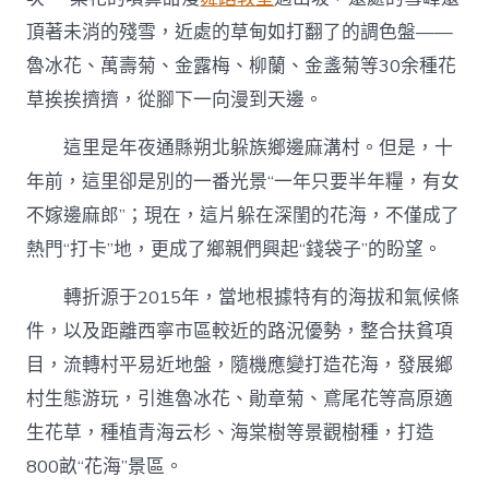
頂著未消的殘雪，近處的草甸如打翻了的調色盤——
魯冰花、萬壽菊、金露梅、柳蘭、金盞菊等30余種花
草挨挨擠擠，從腳下一向漫到天邊。
這里是年夜通縣朔北躲族鄉邊麻溝村。但是，十
年前，這里卻是別的一番光景“一年只要半年糧，有女
不嫁邊麻郎”；現在，這片躲在深閨的花海，不僅成了
熱門“打卡”地，更成了鄉親們興起“錢袋子”的盼望。
轉折源于2015年，當地根據特有的海拔和氣候條
件，以及距離西寧市區較近的路況優勢，整合扶貧項
目，流轉村平易近地盤，隨機應變打造花海，發展鄉
村生態游玩，引進魯冰花、勛章菊、鳶尾花等高原適
生花草，種植青海云杉、海棠樹等景觀樹種，打造
800畝“花海”景區。