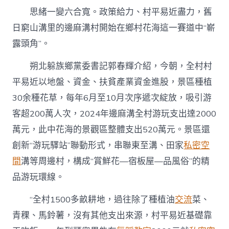
思緒一變六合寬。政策給力、村平易近盡力，舊
日窮山溝里的邊麻溝村開始在鄉村花海這一賽道中“嶄
露頭角”。
朔北躲族鄉黨委書記郭春輝介紹，今朝，全村村
平易近以地盤、資金、扶貧產業資金進股，景區種植
30余種花草，每年6月至10月次序遞次綻放，吸引游
客超200萬人次，2024年邊麻溝全村游玩支出達2000
萬元，此中花海的景觀區整體支出520萬元。景區還
創新“游玩驛站”聯動形式，串聯東至溝、田家
私密空
間
溝等周邊村，構成“賞鮮花—宿板屋—品風俗”的精
品游玩環線。
“全村1500多畝耕地，過往除了種植油
交流
菜、
青稞、馬鈴薯，沒有其他支出來源，村平易近基礎靠