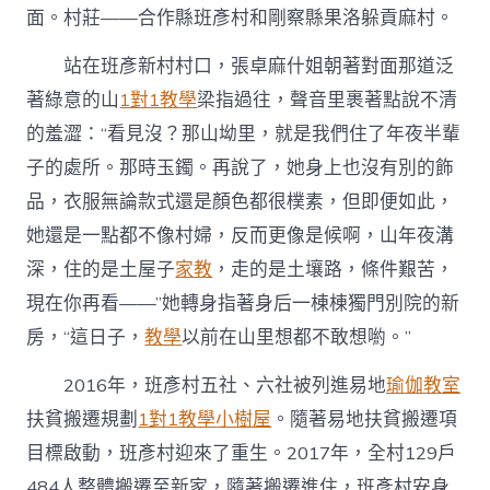
面。村莊——合作縣班彥村和剛察縣果洛躲貢麻村。
站在班彥新村村口，張卓麻什姐朝著對面那道泛
著綠意的山
1對1教學
梁指過往，聲音里裹著點說不清
的羞澀：“看見沒？那山坳里，就是我們住了年夜半輩
子的處所。那時玉鐲。再說了，她身上也沒有別的飾
品，衣服無論款式還是顏色都很樸素，但即便如此，
她還是一點都不像村婦，反而更像是候啊，山年夜溝
深，住的是土屋子
家教
，走的是土壤路，條件艱苦，
現在你再看——”她轉身指著身后一棟棟獨門別院的新
房，“這日子，
教學
以前在山里想都不敢想喲。”
2016年，班彥村五社、六社被列進易地
瑜伽教室
扶貧搬遷規劃
1對1教學
小樹屋
。隨著易地扶貧搬遷項
目標啟動，班彥村迎來了重生。2017年，全村129戶
484人整體搬遷至新家，隨著搬遷進住，班彥村安身