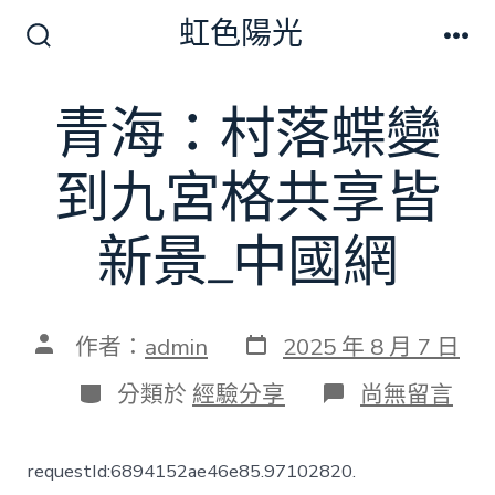
跳
虹色陽光
至
搜
選
尋
單
主
切
青海：村落蝶變
要
換
開
內
關
到九宮格共享皆
容
新景_中國網
發
文
作者：
admin
2025 年 8 月 7 日
表
章
日
作
分
在
分類於
經驗分享
尚無留言
期
者
類
〈青
海：
村
requestId:6894152ae46e85.97102820.
落