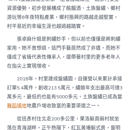
資源優勢，初步發展構成了酩餾酒、土族盤繡、鄉村
游玩等8年夜特點產業，鄉村振興的路越走越堅實，
村平易近的幸福生涯也越過越踏實。
張卓麻什姐是刺繡妙手，但以前也僅僅是將刺繡
家用。她不曾想過，這門手藝居然成了非遺，而她不
僅成了省級代表性傳承人，還帶著村里的更多老年人
在指尖上實現增收。
2018年，村里建成盤繡園，自運營以來累計承接
訂單5.4萬件，創收213.5萬元，繡娘年支出最高可達3
萬多元，最低的也能有5000多元，土族盤繡已成為當
舞蹈場地
地農戶增收致富的重要渠道之一。
從班彥村往北走200多公里，果洛躲貢麻村就坐
落在青海湖畔。正午熱陽下，紅瓦黃墻躲式房，窗明