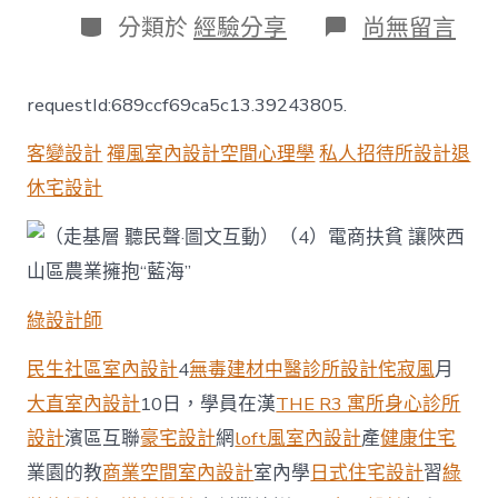
日
作
分
在
分類於
經驗分享
尚無留言
期
者
類
〈電
商
扶
requestId:689ccf69ca5c13.39243805.
貧
讓
客變設計
禪風室內設計
空間心理學
私人招待所設計
退
陜
西
休宅設計
山
區
農
業
擁
抱
綠設計師
“藍
海”
民生社區室內設計
4
無毒建材
中醫診所設計
侘寂風
月
JIUYI
俱
大直室內設計
10日，學員在漢
THE R3 寓所
身心診所
意
設計
濱區互聯
豪宅設計
網
loft風室內設計
產
健康住宅
豪
宅
業園的教
商業空間室內設計
室內學
日式住宅設計
習
綠
設