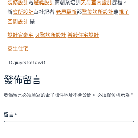
裝修設計
電
遊艇設計
商創業培訓
天母室內設計
課程。
計
_
新
會所設計
華社記者
老屋翻新
邵
醫美診所設計
瑞
親子
中
空間設計
攝
國
扶
貧
設計家豪宅
牙醫診所設計
樂齡住宅設計
在
線
養生住宅
_
國
TC:jiuyi9follow8
家
扶
發佈留言
貧
門
戶〉
發佈留言必須填寫的電子郵件地址不會公開。
必填欄位標示為
*
中
留言
*