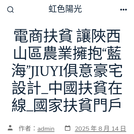
跳
虹色陽光
至
搜
選
尋
單
主
切
電商扶貧 讓陜西
要
換
開
內
關
山區農業擁抱“藍
容
海”JIUYI俱意豪宅
設計_中國扶貧在
線_國家扶貧門戶
發
文
作者：
admin
2025 年 8 月 14 日
表
章