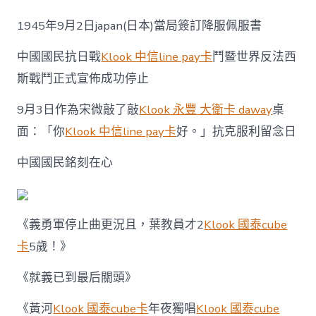
鏘
戰
1945年9月2日japan(日本)當局簽訂降服佩服書
歌，
帶
中國國民抗日戰
Klook 中信line pay卡
鬥暨世界反法西
你
回
斯戰鬥正式宣佈成功停止
看
難
9月3日作為宋微敲了敲
Klook 永豐 大衛卡 daway
桌
忘
的
面：「你
Klook 中信line pay卡
好。」抗克服利留念日
抗
戰
中國國民銘刻在心
歲
klook
客
路
《義勇軍停止曲更況且，葉教員才2
Klook 國泰cube
信
譽
卡
5歲！》
卡
優
《就義已到最后關頭》
惠
月！〉
《黃河
Klook 國泰cube卡
年夜獨唱
Klook 國泰cube
中