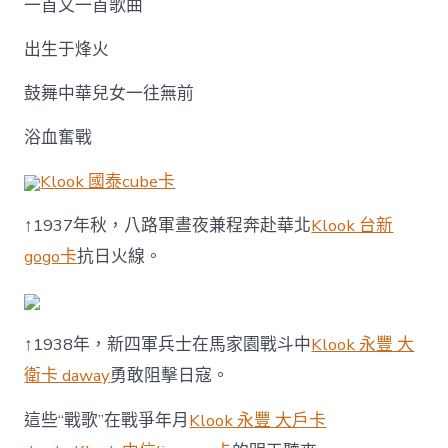
一首又一首歌曲
出生于烽火
鼓舞中華兒女一往無前
浴血奮戰
Klook 國泰cube卡
↑1937年秋，八路軍晝夜兼程奔赴華北
Klook 台新
gogo卡
抗日火線。
↑1938年，新四軍兵士在馬家園戰斗中
Klook 永豐 大
衛卡 daway
勇敢阻擊日寇。
這些“戰歌”在戰爭年月
Klook 永豐 大戶卡