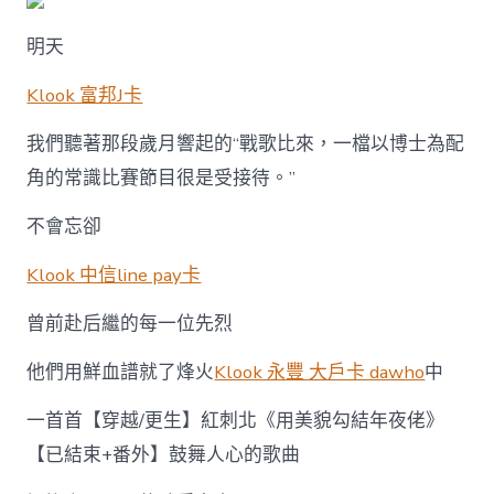
明天
Klook 富邦J卡
我們聽著那段歲月響起的“戰歌比來，一檔以博士為配
角的常識比賽節目很是受接待。”
不會忘卻
Klook 中信line pay卡
曾前赴后繼的每一位先烈
他們用鮮血譜就了烽火
Klook 永豐 大戶卡 dawho
中
一首首【穿越/更生】紅刺北《用美貌勾結年夜佬》
【已結束+番外】鼓舞人心的歌曲