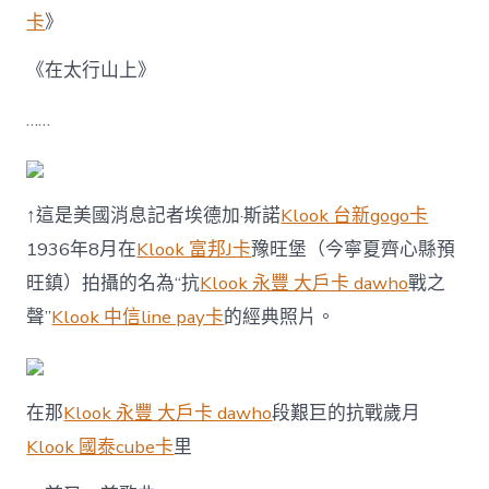
卡
》
《在太行山上》
……
↑這是美國消息記者埃德加·斯諾
Klook 台新gogo卡
1936年8月在
Klook 富邦J卡
豫旺堡（今寧夏齊心縣預
旺鎮）拍攝的名為“抗
Klook 永豐 大戶卡 dawho
戰之
聲”
Klook 中信line pay卡
的經典照片。
在那
Klook 永豐 大戶卡 dawho
段艱巨的抗戰歲月
Klook 國泰cube卡
里