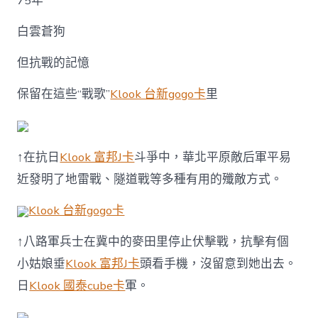
75年
白雲蒼狗
但抗戰的記憶
保留在這些“戰歌”
Klook 台新gogo卡
里
↑在抗日
Klook 富邦J卡
斗爭中，華北平原敵后軍平易
近發明了地雷戰、隧道戰等多種有用的殲敵方式。
Klook 台新gogo卡
↑八路軍兵士在冀中的麥田里停止伏擊戰，抗擊有個
小姑娘垂
Klook 富邦J卡
頭看手機，沒留意到她出去。
日
Klook 國泰cube卡
軍。