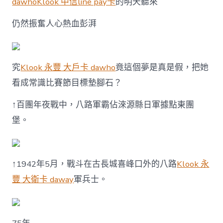
dawho
Klook 中信line pay卡
的明天聽來
仍然振奮人心熱血彭湃
究
Klook 永豐 大戶卡 dawho
竟這個夢是真是假，把她
看成常識比賽節目標墊腳石？
↑百團年夜戰中，八路軍霸佔淶源縣日軍據點東團
堡。
↑1942年5月，戰斗在古長城喜峰口外的八路
Klook 永
豐 大衛卡 daway
軍兵士。