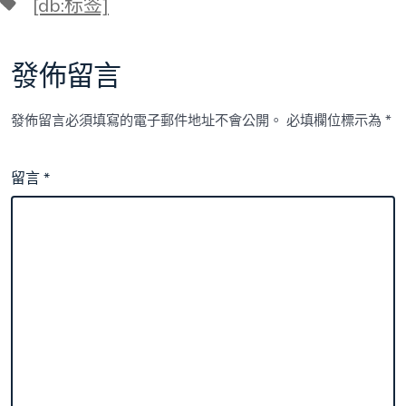
標
[db:标签]
籤
發佈留言
發佈留言必須填寫的電子郵件地址不會公開。
必填欄位標示為
*
留言
*