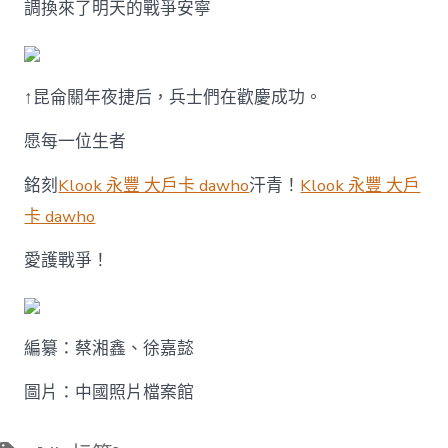
調換來了明天的戰爭安寧
↑昆侖關年夜捷后，兵士們在歡慶成功。
愿每一位生者
銘刻
Klook 永豐 大戶卡 dawho
汗青！
Klook 永豐 大戶
卡 dawho
愛護戰爭！
編纂：蔡湘鑫、徐嘉懿
圖片：中國照片檔案館