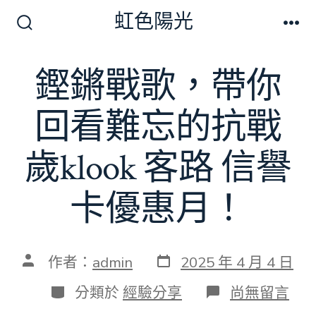
跳
虹色陽光
至
搜
選
尋
單
主
切
鏗鏘戰歌，帶你
要
換
開
內
關
回看難忘的抗戰
容
歲klook 客路 信譽
卡優惠月！
發
文
作者：
admin
2025 年 4 月 4 日
表
章
日
作
分
在
分類於
經驗分享
尚無留言
期
者
類
〈鏗