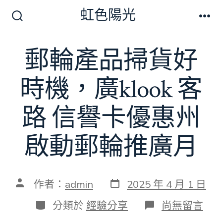
跳
虹色陽光
至
搜
選
尋
單
主
切
郵輪產品掃貨好
要
換
開
內
關
時機，廣klook 客
容
路 信譽卡優惠州
啟動郵輪推廣月
發
文
作者：
admin
2025 年 4 月 1 日
表
章
日
作
分
在
分類於
經驗分享
尚無留言
期
者
類
〈郵