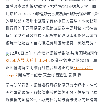
運營收支境郵輪87艘次，招待搭客44.65萬人次，同
比增加20.36%，郵輪游玩已成為廣州游玩經濟成長新
的增加點。廣州市游玩局有關擔任人表現，本次郵輪
推行月的重要目標是以郵輪游玩為主要引擎，增進游
玩新業態的融會成長，積極推動粵港澳年夜灣區城市
游玩一起配合，全力推進廣州游玩優質、高效成長。
12月8日上午，以“廣州郵輪新啟航·共筑國際游玩年
Klook 永豐 大戶卡 dawho
夜灣區”為主題的2018年廣
州郵輪游玩文明推行月在廣州塔正式拉
Klook 台新
gogo卡
開帷幕。記者 宋金峪 練習生 彭鐸 攝
記者訪問看到，郵輪推行月運動優惠力度絕後。在當
天的運動現場，各類優惠形式曾經開啟，很多市平易
近積極向郵輪公司、觀光社清楚最新最優惠的郵輪游