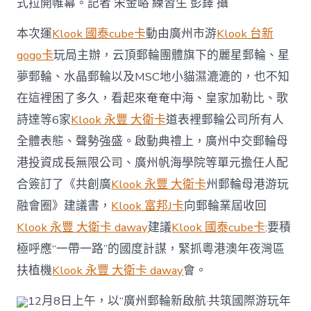
式拉開帷幕。記者 宋金峪 練習生 彭鐸 攝
廣
月〉
本次運
Klook 國泰cube卡
動由廣州市游
Klook 台新
中
gogo卡
玩局主辦，云頂郵輪團體旗下的麗星郵輪、星
夢郵輪、水晶郵輪以及MSC地小貓濕漉漉的，也不知
在這裡困了多久，看起來奄奄中海、皇家加勒比、歌
詩達等6家
Klook 永豐 大衛卡
道表裡郵輪公司所有人
全體表態、聲勢強盛。啟動典禮上，廣州中交郵輪母
港投資成長無限公司、廣州帆海學院等單元擔任人配
合簽訂了《共創廣
Klook 永豐 大衛卡
州郵輪母港游玩
融會圈》建議書，
Klook 富邦J卡
向郵輪業屆收回
Klook 永豐 大衛卡 daway
建議
Klook 國泰cube卡
:要積
極呼應“一帶一路”的國度計謀，緊抓粵港澳年夜灣區
扶植機
Klook 永豐 大衛卡 daway
會。
12月8日上午，以“廣州郵輪新啟航·共筑國際游玩年