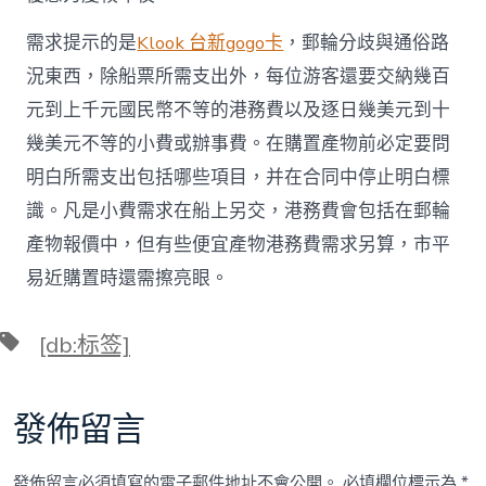
需求提示的是
Klook 台新gogo卡
，郵輪分歧與通俗路
況東西，除船票所需支出外，每位游客還要交納幾百
元到上千元國民幣不等的港務費以及逐日幾美元到十
幾美元不等的小費或辦事費。在購置產物前必定要問
明白所需支出包括哪些項目，并在合同中停止明白標
識。凡是小費需求在船上另交，港務費會包括在郵輪
產物報價中，但有些便宜產物港務費需求另算，市平
易近購置時還需擦亮眼。
標
[db:标签]
籤
發佈留言
發佈留言必須填寫的電子郵件地址不會公開。
必填欄位標示為
*