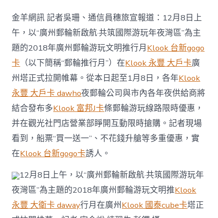
輪
產
金羊網訊 記者吳珊、通信員穗旅宣報道：12月8日上
品
掃
午，以“廣州郵輪新啟航·共筑國際游玩年夜灣區”為主
貨
題的2018年廣州郵輪游玩文明推行月
Klook 台新gogo
好
時
卡
（以下簡稱“郵輪推行月”）在
Klook 永豐 大戶卡
廣
機，
州塔正式拉開帷幕。從本日起至1月8日，各年
Klook
廣
klook
永豐 大戶卡 dawho
夜郵輪公司與市內各年夜供給商將
客
結合發布多
Klook 富邦J卡
條郵輪游玩線路限時優惠，
路
信
并在觀光社門店營業部睜開互動限時搶購。記者現場
譽
卡
看到，船票“買一送一”、不花錢升艙等多重優惠，實
優
在
Klook 台新gogo卡
誘人。
惠
州
12月8日上午，以“廣州郵輪新啟航·共筑國際游玩年
啟
動
夜灣區”為主題的2018年廣州郵輪游玩文明推
Klook
郵
永豐 大衛卡 daway
行月在廣州
Klook 國泰cube卡
塔正
輪
推