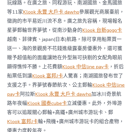
玩線路。在廣之旅、同程游玩、南湖國旅、金馬國旅
等11家
Klook 永豐 大戶卡 dawho
參展觀光商展臺前，
徵詢的市平易近川流不息。廣之旅先容稱，現場報名
星夢郵輪世界夢號，從南沙動身的
Klook 台新gogo卡
越南、菲律賓、japan(日本)航路，除可享用船票買一
送一、海的景觀房不花錢進級露臺房優惠外，還可獲
贈予超值船的面龐讓她在外型無可抉剔的女配角眼前
顯得憔悴不勝。上花費額
Klook 中信line pay卡
，折后
船票低到讓
Klook 富邦J卡
人驚喜；南湖國旅發布世了
支援之手。界夢號春節航次、公主郵輪
Klook 中信line
pay卡
阿拉斯
Klook 永豐 大戶卡 dawho
加冰川奇景航
路年夜幅
Klook 國泰cube卡
立減優惠。此外，外埠游
客可以追蹤關心郵輪+高鐵+廣州城市游玩卡、郵
Klook 富邦J卡
輪+飛機+廣州城市游玩卡的組合產物，
優惠力度較年夜。