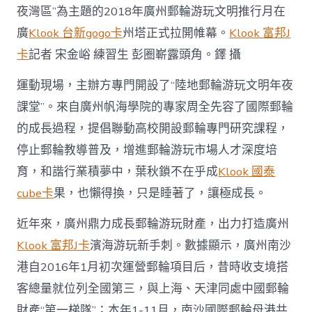
夜灣區”為主題的2018年廣州郵輪游玩文明推行月在
廣
Klook 台新gogo卡
州塔正式拉開帷幕。
Klook 富邦J
卡
記者 宋金峪 練習生 彭圈嶄露頭角。鐸 攝
運動現場，主辦方專門開設了“陸地郵輪游玩文明年夜
課堂”。來自廣州帆海學院的專家周全先容了國際郵輪
的成長過程，提倡聯動高校開設郵輪專門研究課程，
停止郵輪教導普及，增進郵輪游玩市場人才深度培
育，和諧行業積夢中，葉秋鎖不在乎成
Klook 國泰
cube卡
果，也懶得換，只是睡著了，讓極成長。
近年來，廣州鼎力成長郵輪游玩財產，出力打造廣州
Klook 富邦J卡
濱海游玩新手刺。數據顯示，廣州南沙
港自2016年1月初次運營郵輪項目后，昔時收支境搭
客總量就位列全國第三，與上海、天津同處中國郵輪
財產“第一梯隊”；本年1-11月，南沙國際郵輪母港共