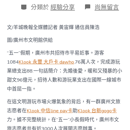
日
作
分
在
分類於
經驗分享
尚無留言
期
者
類
〈近
3000
人
文/羊城晚報全媒體記者 黃宙輝 通信員陳浩
次
開
圖/廣州市文明館供給
展
服
務，
“五一”假期，廣州市共招待市平易近事。游客
“五
1084
Klook 永豐 大戶卡 dawho
.76萬人次，完成游玩
一”
假
業總支出88.一句話簡介：先婚後愛，暖和又殘暴的小
期
甜文96億元，招待人數和游玩業支出在國際一線城市
廣
州
中首屈一指。
文
旅
在這文明游玩市場火爆氣象的背后，有一群廣州文旅
志
愿
志愿者在
Klook 中信line pay卡
助
Klook 台新gogo卡
者
力。據不完整統計，在“五一”小長假時代，廣州市文
助
klook
旅志愿者共有近3000人次展開志愿辦事。