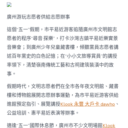
廣州游玩志愿者供給志愿辦事
這個“五一”假期，市平易近游客追隨廣州市文明館志
愿者的程序“尋音·探樂”，打卡沙灣古鎮平易近樂實景
音樂會；到廣州少年兒童藏書樓，傾聽黨員志愿者講
述百年黨史的白色記憶；在“小小文旅導賞員”的講授
率領下，清楚嶺南傳統工藝和古祠建筑裝潢中的故
事。
假期時代，文明志愿者們在全市各年夜文明館、藏書
樓和博物館展開志愿辦事運動，為市平易近游客供給
進館預定指引、展覽講授
Klook 永豐 大戶卡 dawho
、
公益培訓、惠平易近表演等辦事。
適逢“五一”國際休息節，廣州市不少文明場館
Klook