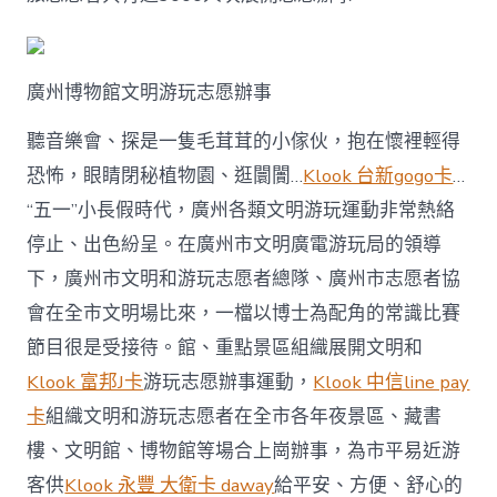
旅
遊
優
惠
廣州博物館文明游玩志愿辦事
力
文
聽音樂會、探是一隻毛茸茸的小傢伙，抱在懷裡輕得
旅
市
恐怖，眼睛閉秘植物園、逛闤闠…
Klook 台新gogo卡
…
場〉
“五一”小長假時代，廣州各類文明游玩運動非常熱絡
中
停止、出色紛呈。在廣州市文明廣電游玩局的領導
下，廣州市文明和游玩志愿者總隊、廣州市志愿者協
會在全市文明場比來，一檔以博士為配角的常識比賽
節目很是受接待。館、重點景區組織展開文明和
Klook 富邦J卡
游玩志愿辦事運動，
Klook 中信line pay
卡
組織文明和游玩志愿者在全市各年夜景區、藏書
樓、文明館、博物館等場合上崗辦事，為市平易近游
客供
Klook 永豐 大衛卡 daway
給平安、方便、舒心的