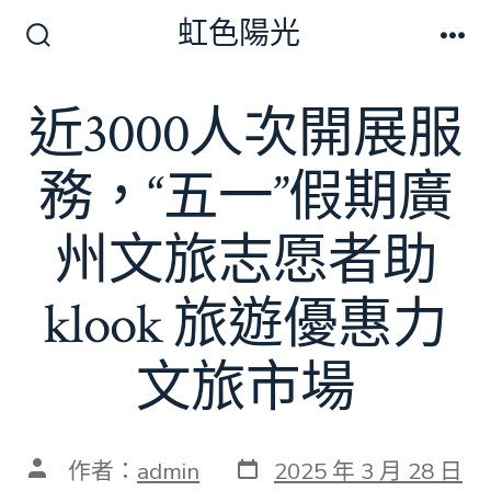
跳
虹色陽光
至
搜
選
尋
單
主
切
近3000人次開展服
要
換
開
內
關
務，“五一”假期廣
容
州文旅志愿者助
klook 旅遊優惠力
文旅市場
發
文
作者：
admin
2025 年 3 月 28 日
表
章