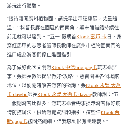
游玩出行體驗。
“接待離開廣州植物園，請提早出示穗康碼，丈量體
溫。”“科普長廊在園區的西南角，顛末熊貓館持續往
前走就可以達到。”“五一”假期首
Klook 富邦J卡
日，身
穿紅馬甲的志愿者張師長教師在廣州市植物園南門的
進口處為游客們停止進園指引。
為了做好此次文明游
Klook 中信line pay卡
玩志愿辦
事，張師長教師提早做好“攻略”，熟習園區各個場館
地位，以便隨時解答游客的徵詢。張
Klook 永豐 大戶
卡 dawho
師長
Klook 永豐 大衛卡 daway
教師說：“五
一假期游客比擬多，游玩志愿者需求提示游客做好疫
情防控辦法，供給游覽資訊和指引，這些任
Klook 台
新gogo卡
務固然纖細，但我感到很有興趣義。”