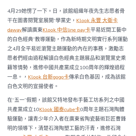
4月29她愣了一下。日，該館組織年夜先生志愿者骨
干在圖書閱覽室展開“學黨史，
Klook 永豐 大衛卡
daway
解讀廣東
Klook 中信line pay卡
平易近間工藝中
的白色經典”教導運動，作為新時期文明實行系列運動
之4月全平易近瀏覽主題運動的內在的事務，激勵志
愿者們經由過程解讀白色經典主題展品和瀏覽黨史乘
籍等情勢，進修中國共產黨成立100周年的輝煌過程
一息。，
Klook 台新gogo卡
傳承白色基因，成為該館
白色文明的宣揚使者。
在“五一”假期，該館又特地發布手藝工坊系列之中國
共產黨成立10
Klook 國泰cube卡
0周年主題石灣陶體
驗運動，讓青少年介入者在廣東省陶瓷藝術巨匠曹鋒
明的領導下，清楚石灣陶塑工藝的汗青，進修石灣