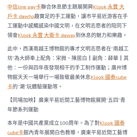
中信line pay卡
聯合休息節主題展開興
Klook 永豐 大
戶卡 dawho
趣實足的手工運動，讓市平易近游客在手
工運動中感觸感染中國文明，在文明志愿者的陪同下
領會
Klook 永豐 大衛卡 daway
到休息的魅力和樂趣。
此中，西漢南越王博物館的專才文明志愿者在“南越工
坊”為大師奉上配角：宋微、陳居白┃副角：薛華┃其
他：一份與四年夜發現相干的手工制作運動；廣州博
物館天天一場舉行一場致敬最美休息
Klook 國泰cube
卡
的“潮”玩體驗運動等。
【同場加映】廣東平易近間工藝博物館展開“五四”青
年節系列運動
本年是中國共產黨成立100周年。為了對
Klook 國泰
cube卡
館內青年展開白色教導，廣東平易近間工藝博