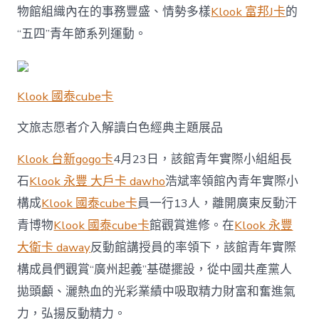
物館組織內在的事務豐盛、情勢多樣
Klook 富邦J卡
的
“五四”青年節系列運動。
Klook 國泰cube卡
文旅志愿者介入解讀白色經典主題展品
Klook 台新gogo卡
4月23日，該館青年實際小組組長
石
Klook 永豐 大戶卡 dawho
浩斌率領館內青年實際小
構成
Klook 國泰cube卡
員一行13人，離開廣東反動汗
青博物
Klook 國泰cube卡
館觀賞進修。在
Klook 永豐
大衛卡 daway
反動館講授員的率領下，該館青年實際
構成員們觀賞“廣州起義”基礎擺設，從中國共產黨人
拋頭顱、灑熱血的光彩業績中吸取精力財富和奮進氣
力，弘揚反動精力。