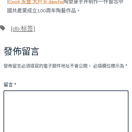
Klook 永豐 大戶卡 dawho
陶塑身手并制作一件留念中
國共產黨成立100周年陶藝作品。
標
[db:标签]
籤
發佈留言
發佈留言必須填寫的電子郵件地址不會公開。
必填欄位標示為
*
留言
*