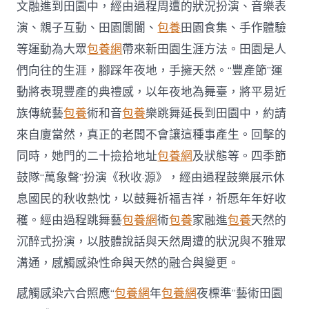
文融進到田園中，經由過程周遭的狀況扮演、音樂表
放
迎
演、親子互動、田園闤闠、
包養
田園食集、手作體驗
國
慶
等運動為大眾
包養網
帶來新田園生涯方法。田園是人
們向往的生涯，腳踩年夜地，手擁天然。“豐產節”運
回
歸
動將表現豐產的典禮感，以年夜地為舞臺，將平易近
天
族傳統藝
包養
術和音
包養
樂跳舞延長到田園中，約請
然、
尋
來自廈當然，真正的老闆不會讓這種事產生。回擊的
找
同時，她門的二十撿拾地址
包養網
及狀態等。四季節
野
趣、
鼓隊“萬象聲”扮演《秋收·源》，經由過程鼓樂展示休
讓
息國民的秋收熱忱，以鼓舞祈福吉祥，祈愿年年好收
生
找
穫。經由過程跳舞藝
包養網
術
包養
家融進
包養
天然的
包
沉醉式扮演，以肢體說話與天然周遭的狀況與不雅眾
養
網
溝通，感觸感染性命與天然的融合與變更。
站
活
感觸感染六合照應“
包養網
年
包養網
夜標準”藝術田園
多