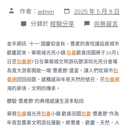
發
文
作者：
admin
2025 年 5 月 9 日
表
章
日
作
分
在
分類於
經驗分享
尚無留言
期
者
類
〈華
僑
城
金羊網訊 “十一”國慶迎金秋，豐產的喜悅讓這座城市
光
亮
歡慶起來。華裔城光亮小鎮·
包養
歡喜田園將于10月1
小
日至
包養網
7日在華裔城文明游玩節深圳光亮分會場
鎮
·
為寬大游客開啟一場“豐產節”盛宴。讓人們從城市
包
歡
養網
回回田園，感觸感染年夜天然的號召、花
包養網
樂
田​
海的夢境、文明的傳承。
園
“豐
體驗“豐產節”的典禮感讓生涯多點田
收
節”
華裔
包養
城光亮
包養
小鎮·歡喜田園
包養
“豐產節”作為
花
開
年夜型農業文明游玩運動。將豐產、歡慶、天然、人
綻