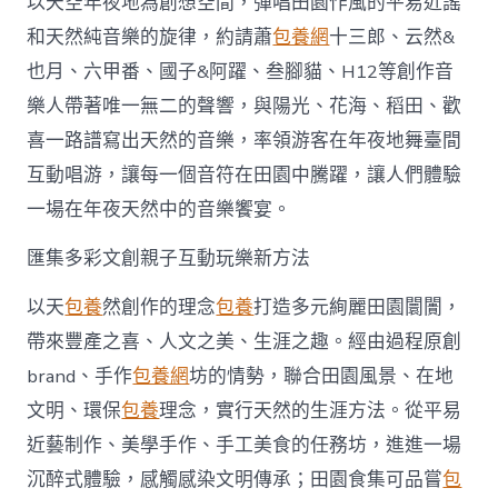
以天空年夜地為創想空間，彈唱田園作風的平易近謠
和天然純音樂的旋律，約請蕭
包養網
十三郎、云然&
也月、六甲番、國子&阿躍、叁腳貓、H12等創作音
樂人帶著唯一無二的聲響，與陽光、花海、稻田、歡
喜一路譜寫出天然的音樂，率領游客在年夜地舞臺間
互動唱游，讓每一個音符在田園中騰躍，讓人們體驗
一場在年夜天然中的音樂饗宴。
匯集多彩文創親子互動玩樂新方法
以天
包養
然創作的理念
包養
打造多元絢麗田園闤闠，
帶來豐產之喜、人文之美、生涯之趣。經由過程原創
brand、手作
包養網
坊的情勢，聯合田園風景、在地
文明、環保
包養
理念，實行天然的生涯方法。從平易
近藝制作、美學手作、手工美食的任務坊，進進一場
沉醉式體驗，感觸感染文明傳承；田園食集可品嘗
包