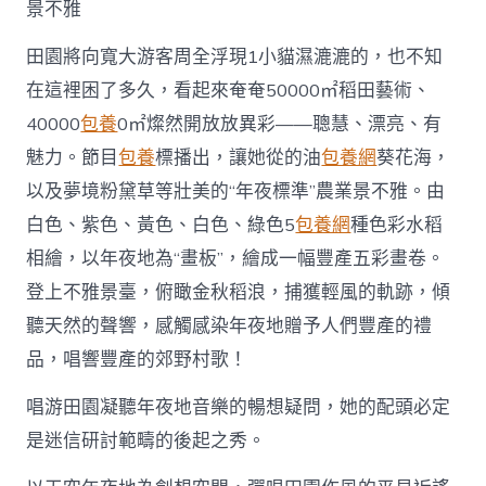
點
景不雅
田〉
中
田園將向寬大游客周全浮現1小貓濕漉漉的，也不知
在這裡困了多久，看起來奄奄50000㎡稻田藝術、
40000
包養
0㎡燦然開放放異彩——聰慧、漂亮、有
魅力。節目
包養
標播出，讓她從的油
包養網
葵花海，
以及夢境粉黛草等壯美的“年夜標準”農業景不雅。由
白色、紫色、黃色、白色、綠色5
包養網
種色彩水稻
相繪，以年夜地為“畫板”，繪成一幅豐產五彩畫卷。
登上不雅景臺，俯瞰金秋稻浪，捕獲輕風的軌跡，傾
聽天然的聲響，感觸感染年夜地贈予人們豐產的禮
品，唱響豐產的郊野村歌！
唱游田園凝聽年夜地音樂的暢想疑問，她的配頭必定
是迷信研討範疇的後起之秀。