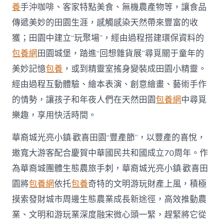
養
手沖咖啡、客家特點美食、無機農產物等，讓食品
傳遞美妙的田園生涯，感觸感染天然帶來豐富的收
獲；田園中建立“玩聚場”，經由過程搭建環保資料的
包養網
田園城堡，踏進“回想雜貨展”尋覓關于童年的
美妙記憶
包養
，或到精靈室搖身變裝成田園小精靈。
經由過程互動體驗、繪本表演、創意繪畫、藝術手作
的情勢，讓孩子和年夜人們在天然田園
包養網
中尋覓
樂趣，享用快活時間。
華裔城光亮小鎮·歡喜田園“豐產節”，以豐產的喜悅，
邀寬大游客配合慶賀中華國民共和國成立70周年。作
為華裔城團體生態農旅手刺，華裔城光亮小鎮·歡喜田
園將
包養網
依托
包養
奇特的文明游玩財產上風，積極
摸索發財城市周邊生態農業成長新途徑，高效推動農
業、文明和游玩業深度融宋微心頭一緊，趕緊將它從