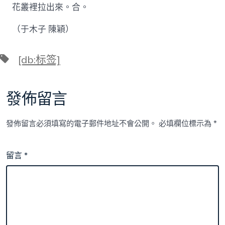
花叢裡拉出來。合。
（于木子 陳穎）
標
[db:标签]
籤
發佈留言
發佈留言必須填寫的電子郵件地址不會公開。
必填欄位標示為
*
留言
*