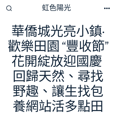
跳
虹色陽光
至
搜
選
尋
單
主
切
華僑城光亮小鎮·
要
換
開
內
關
歡樂田​園 “豐收節”
容
花開綻放迎國慶 ​
回歸天然、尋找
野趣、讓生找包
養網站活多點田