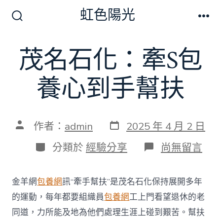
跳
虹色陽光
至
搜
選
尋
單
主
切
茂名石化：牽S包
要
換
開
內
關
養心到手幫扶
容
發
文
作者：
admin
2025 年 4 月 2 日
表
章
日
作
分
在
分類於
經驗分享
尚無留言
期
者
類
〈茂
名
石
金羊網
包養網
訊“牽手幫扶”是茂名石化保持展開多年
化：
牽
的運動，每年都要組織員
包養網
工上門看望退休的老
S
同道，力所能及地為他們處理生涯上碰到艱苦。幫扶
包