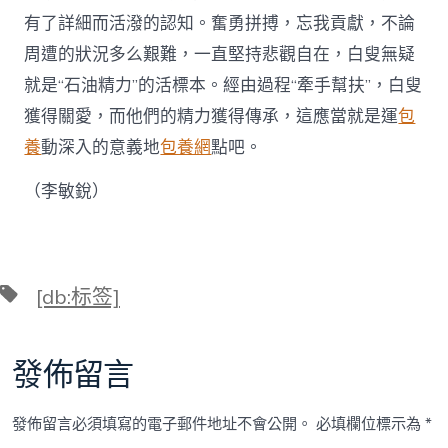
有了詳細而活潑的認知。奮勇拼搏，忘我貢獻，不論
周遭的狀況多么艱難，一直堅持悲觀自在，白叟無疑
就是“石油精力”的活標本。經由過程“牽手幫扶”，白叟
獲得關愛，而他們的精力獲得傳承，這應當就是運
包
養
動深入的意義地
包養網
點吧。
（李敏銳）
標
[db:标签]
籤
發佈留言
發佈留言必須填寫的電子郵件地址不會公開。
必填欄位標示為
*