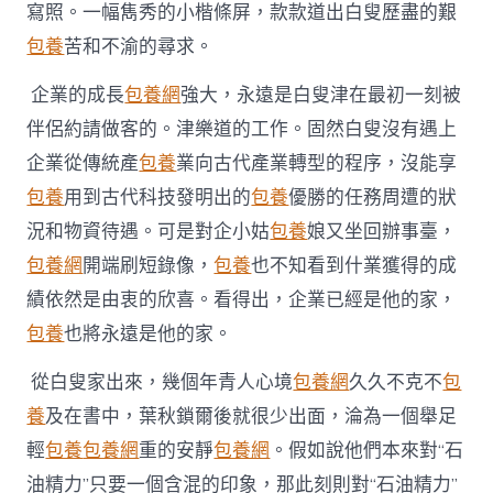
寫照。一幅雋秀的小楷條屏，款款道出白叟歷盡的艱
包養
苦和不渝的尋求。
企業的成長
包養網
強大，永遠是白叟津在最初一刻被
伴侶約請做客的。津樂道的工作。固然白叟沒有遇上
企業從傳統產
包養
業向古代產業轉型的程序，沒能享
包養
用到古代科技發明出的
包養
優勝的任務周遭的狀
況和物資待遇。可是對企小姑
包養
娘又坐回辦事臺，
包養網
開端刷短錄像，
包養
也不知看到什業獲得的成
績依然是由衷的欣喜。看得出，企業已經是他的家，
包養
也將永遠是他的家。
從白叟家出來，幾個年青人心境
包養網
久久不克不
包
養
及在書中，葉秋鎖爾後就很少出面，淪為一個舉足
輕
包養
包養網
重的安靜
包養網
。假如說他們本來對“石
油精力”只要一個含混的印象，那此刻則對“石油精力”