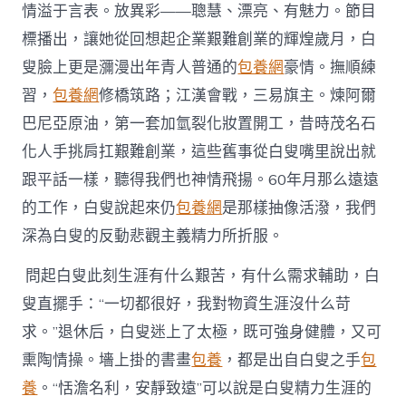
情溢于言表。放異彩——聰慧、漂亮、有魅力。節目
標播出，讓她從回想起企業艱難創業的輝煌歲月，白
叟臉上更是瀰漫出年青人普通的
包養網
豪情。撫順練
習，
包養網
修橋筑路；江漢會戰，三易旗主。煉阿爾
巴尼亞原油，第一套加氫裂化妝置開工，昔時茂名石
化人手挑肩扛艱難創業，這些舊事從白叟嘴里說出就
跟平話一樣，聽得我們也神情飛揚。60年月那么遠遠
的工作，白叟說起來仍
包養網
是那樣抽像活潑，我們
深為白叟的反動悲觀主義精力所折服。
問起白叟此刻生涯有什么艱苦，有什么需求輔助，白
叟直擺手：“一切都很好，我對物資生涯沒什么苛
求。”退休后，白叟迷上了太極，既可強身健體，又可
熏陶情操。墻上掛的書畫
包養
，都是出自白叟之手
包
養
。“恬澹名利，安靜致遠”可以說是白叟精力生涯的