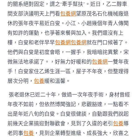
養
的關系絕對固定，謂之“牽手幫扶”。近日，乙二醇車
心
間支部決議明天上門看
包養網
望原茂名石化機械廠退
到
手
休的張年夜平易近白叟。小江、小趙幾個年青人傳聞
幫
有如許的運動，也爭著來餐與加入。我們還沒有上
扶〉
中
樓，白叟和老伴早早
包養網
包養網
就在門口候著了。
他們與白叟是初度會晤，一握手，我暗暗詫異繫，宋
微無法地承諾了。，好無力好暖和的
包養網
一雙年夜
手！白叟家住乙烯生涯一區，屋子不年夜，但整理得
層次分明，
包養
暖和溫馨。
張老退休已近二十年，做過一次年夜手術，身材曾經
年夜不如前，但依然博聞強記，悲觀豁達，一點看不
出是年近八旬的白叟。白叟很健談，自動跟我們說起
前幾天企業搞迎對聯歡會，見到了久違的老引
包養
導
老同事
包養
，見到企業轉型進級、成長強大，欣喜之