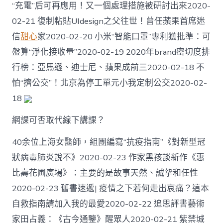
“充電”后可再應用！又一個處理措施被研討出來2020-
02-21 復制粘貼UIdesign之父往世！曾任蘋果首席迷
信
甜心
家2020-02-20 小米“智能口罩”專利獲批準：可
盤算“淨化接收量”2020-02-19 2020年brand密切度排
行榜：亞馬遜、迪士尼、蘋果成前三2020-02-18 不
怕“擠公交”！北京為停工單元小我定制公交2020-02-
18
網課可否取代線下講課？
40余位上海女醫師，組團編寫“抗疫指南”《對新型冠
狀病毒肺炎說不》2020-02-23 作家黑孩談新作《惠
比壽花圃廣場》：主要的是故事天然、誠摯和任性
2020-02-23 舊書速遞| 疫情之下若何走出哀痛？這本
自救指南請加入我的最愛2020-02-22 追思評書藝術
家田占義：《古今通鑒》醒眾人2020-02-21 紫禁城