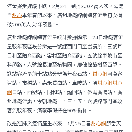
流量逐步遲緩下跌，2月24日到達230.4萬人次，這是
自
甜心
本年春節以來，廣州地鐵線網總客流量初次衝
破200萬人次“年夜關”。
廣州地鐵線網總客流量統計數據顯示，24日地鐵客流
量較年夜區段分辨是一號線西門口至農講所，三號耳
目和至體育西路、客村至體育西路，五號線車陂南至
科韻路，六號線長湴至植物園，廣佛線菊樹至西塱。
進站客流量前十站點分辨為年夜石站、
甜心網
河漢客
運站、市橋站、嘉禾看崗站、車陂站、滘
甜心網
甜心
網
口站、西塱站、同和站、龍回站、番禺廣場站。廣
州地鐵流露，今朝地鐵一、三、五、六號線部門區段
客流較年夜，滿載率保持在50%擺佈。
改過冠肺炎疫情產生以來，1月25日春
甜心網
節當天