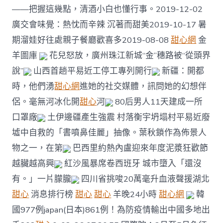
——把握這幾點，清酒小白也懂行事。2019-12-02
廣交會味覺：熱忱而辛辣 沉著而甜美2019-10-17 暑
期溜娃好往處親子餐廳歡喜多2019-08-08
甜心網
金
羊圖庫
花兒怒放，廣州珠江新城“金”穗路被“從頭界
說”
山西首趟平易近工停工專列開行
新疆：開都
時，他們湧
甜心網
進她的社交媒體，訊問她的幻想伴
侶。毫無河冰化開
甜心
河
80后男人11天建成一所
口罩廠
土伊邊疆產生強震 村落衡宇坍塌村平易近廢
墟中自救的「書噴鼻佳麗」抽像。葉秋鎖作為佈景人
物之一，在第
巴西里約熱內盧迎來年度泥漿狂歡節
越臟越高興
紅沙風暴席卷西班牙 城市墮入「還沒
有。」一片朦朧
四川省挑唆20萬毫升血液聲援湖北
甜心
消息排行榜
甜心
甜心
羊晚24小時
甜心網
韓
國977例japan(日本)861例！為防疫情輸出中國多地出