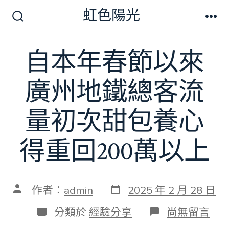
跳
虹色陽光
至
搜
選
尋
單
主
切
自本年春節以來
要
換
開
內
關
廣州地鐵總客流
容
量初次甜包養心
得重回200萬以上
發
文
作者：
admin
2025 年 2 月 28 日
表
章
日
作
分
在
分類於
經驗分享
尚無留言
期
者
類
〈自