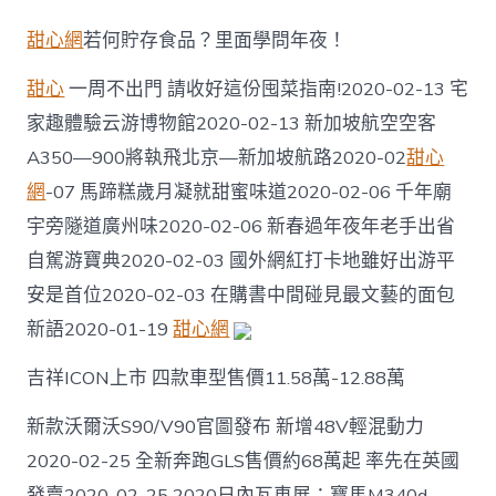
本
年
甜心網
若何貯存食品？里面學問年夜！
春
節
甜心
一周不出門 請收好這份囤菜指南!2020-02-13 宅
以
來
家趣體驗云游博物館2020-02-13 新加坡航空空客
廣
A350—900將執飛北京—新加坡航路2020-02
甜心
州
地
網
-07 馬蹄糕歲月凝就甜蜜味道2020-02-06 千年廟
鐵
總
宇旁隧道廣州味2020-02-06 新春過年夜年老手出省
客
自駕游寶典2020-02-03 國外網紅打卡地雖好出游平
流
量
安是首位2020-02-03 在購書中間碰見最文藝的面包
初
新語2020-01-19
甜心網
次
甜
吉祥ICON上市 四款車型售價11.58萬-12.88萬
包
養
心
新款沃爾沃S90/V90官圖發布 新增48V輕混動力
得
2020-02-25 全新奔跑GLS售價約68萬起 率先在英國
重
回
發賣2020-02-25 2020日內瓦車展：寶馬M340d