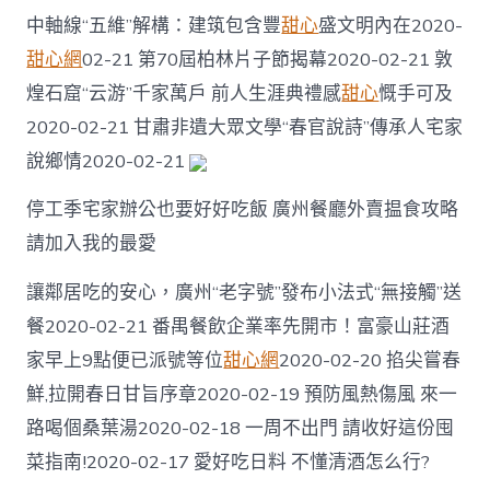
中軸線“五維”解構：建筑包含豐
甜心
盛文明內在2020-
甜心網
02-21 第70屆柏林片子節揭幕2020-02-21 敦
煌石窟“云游”千家萬戶 前人生涯典禮感
甜心
慨手可及
2020-02-21 甘肅非遺大眾文學“春官說詩”傳承人宅家
說鄉情2020-02-21
停工季宅家辦公也要好好吃飯 廣州餐廳外賣揾食攻略
請加入我的最愛
讓鄰居吃的安心，廣州“老字號”發布小法式“無接觸”送
餐2020-02-21 番禺餐飲企業率先開市！富豪山莊酒
家早上9點便已派號等位
甜心網
2020-02-20 掐尖嘗春
鮮,拉開春日甘旨序章2020-02-19 預防風熱傷風 來一
路喝個桑葉湯2020-02-18 一周不出門 請收好這份囤
菜指南!2020-02-17 愛好吃日料 不懂清酒怎么行?