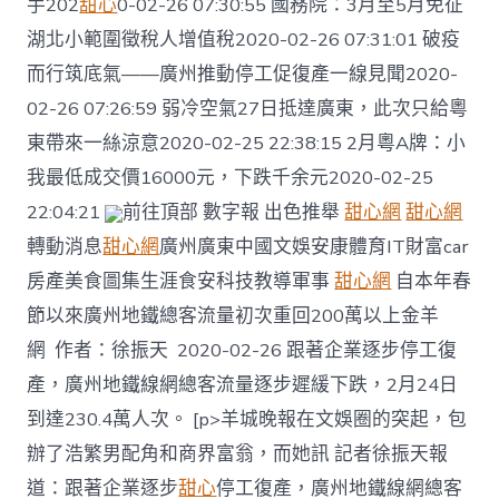
手202
甜心
0-02-26 07:30:55 國務院：3月至5月免征
湖北小範圍徵稅人增值稅2020-02-26 07:31:01 破疫
而行筑底氣——廣州推動停工促復產一線見聞2020-
02-26 07:26:59 弱冷空氣27日抵達廣東，此次只給粵
東帶來一絲涼意2020-02-25 22:38:15 2月粵A牌：小
我最低成交價16000元，下跌千余元2020-02-25
22:04:21
前往頂部 數字報 出色推舉
甜心網
甜心網
轉動消息
甜心網
廣州廣東中國文娛安康體育IT財富car
房產美食圖集生涯食安科技教導軍事
甜心網
自本年春
節以來廣州地鐵總客流量初次重回200萬以上金羊
網 作者：徐振天 2020-02-26 跟著企業逐步停工復
產，廣州地鐵線網總客流量逐步遲緩下跌，2月24日
到達230.4萬人次。 [p>羊城晚報在文娛圈的突起，包
辦了浩繁男配角和商界富翁，而她訊 記者徐振天報
道：跟著企業逐步
甜心
停工復產，廣州地鐵線網總客