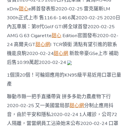
200
xDriv
甜心
e將首發表態2020-02-25 雷克薩斯LM
萬
以
300h正式上市 售116.6-146.6萬2020-02-25 2020日
上〉
內瓦車展：第8代Golf GTI將全球首發2020-02-25
中
AMG G 63 Cigarette
甜心
Edition官圖發布2020-02-
24 高爾夫GT
甜心網
I TCR領銜 清點有望引進的歐系
機能良駒2020-02-24
甜心網
新款帝豪GSe上市 補助
后售10.99萬起2020-02-24
1個頂20個！可輪迴應用的KN95級平易近用口罩已量
產
聯動市縣一把手直播帶貨 拼多多助力農產物下行
2020-02-25 又一美國當局部
甜心網
分制止應用抖
音，由於平安和隱私2020-02-24 1人確診，公司72
人隔離，當當網員工沾染始末公布2020-02-24 口罩