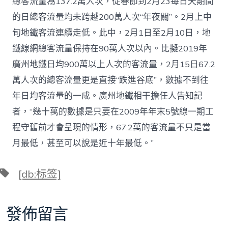
總客流量為137.2萬人次，從春節到2月23每日天期間
的日總客流量均未跨越200萬人次“年夜關”。2月上中
旬地鐵客流連續走低。此中，2月1日至2月10日，地
鐵線網總客流量保持在90萬人次以內。比擬2019年
廣州地鐵日均900萬以上人次的客流量，2月15日67.2
萬人次的總客流量更是直接“跌進谷底”，數據不到往
年日均客流量的一成。廣州地鐵相干擔任人告知記
者，“幾十萬的數據是只要在2009年年末5號線一期工
程守舊前才會呈現的情形，67.2萬的客流量不只是當
月最低，甚至可以說是近十年最低。”
標
[db:标签]
籤
發佈留言