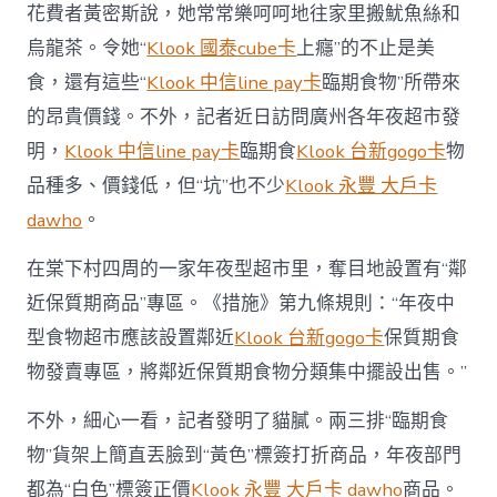
花費者黃密斯說，她常常樂呵呵地往家里搬魷魚絲和
烏龍茶。令她“
Klook 國泰cube卡
上癮”的不止是美
食，還有這些“
Klook 中信line pay卡
臨期食物”所帶來
的昂貴價錢。不外，記者近日訪問廣州各年夜超市發
明，
Klook 中信line pay卡
臨期食
Klook 台新gogo卡
物
品種多、價錢低，但“坑”也不少
Klook 永豐 大戶卡
dawho
。
在棠下村四周的一家年夜型超市里，奪目地設置有“鄰
近保質期商品”專區。《措施》第九條規則：“年夜中
型食物超市應該設置鄰近
Klook 台新gogo卡
保質期食
物發賣專區，將鄰近保質期食物分類集中擺設出售。”
不外，細心一看，記者發明了貓膩。兩三排“臨期食
物”貨架上簡直丟臉到“黃色”標簽打折商品，年夜部門
都為“白色”標簽正價
Klook 永豐 大戶卡 dawho
商品。