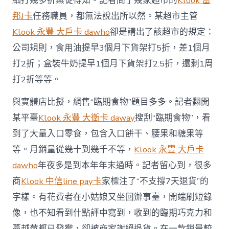
細打幾多折無從得知。記者問了幾家超市的
Klook 富
邦J卡
任務職員，都無法說出所以然。某超市主管
Klook 永豐 大戶卡 dawho
卻是講出了該超市的規定：
公司規則，食用油提早3個月下貨架打5折，差1個月
打2折；盒裝牛奶提早1個月下貨架打2.5折，還剩1周
打2折等等。
與實體店比擬，網售“臨期食物”題目多多。記者翻開
某平臺
Klook 永豐 大衛卡 daway
搜刮“臨期食物”，看
到了大量入口零食，包含入口餅干、腰果和糖果等
等。月銷量從幾十到幾千不等，
Klook 永豐 大戶卡
dawho
年夜多是到本年年末過時。記者留心到，很多
商
Klook 中信line pay卡
家標注了“不支撐7天退貨”的
字樣。有花費者在小姑娘又坐回辦事臺，開端刷短錄
像，也不知看到什點評中寫到，收到的臨期巧克力和
蔓越莓都已發霉，卻被商家謝絕退貨。在一款銷量較