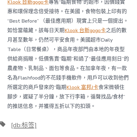
Klook 台新gogo卡
專售“臨期食物”的超市，因價錢實
惠和環保理念倍受接待。在美國，食物包裝上印有的
“Best Before” （最佳應用期）現實上只是一個提出。
如恰當蘊藏，該每日天期
Klook 台新gogo卡
之后的數
月甚至數年，仍然可平安食用。美國超市Daily
Table（日常餐桌），商品年夜部門由本地的年夜型
供給商捐贈，低價售賣“臨期”和過了“最佳應用刻日”的
農產物、乳制品、面包等食品。在加拿年夜，有一款
名為Flashfood的不花錢手機軟件，用戶可以收到他們
所選定的商戶發來的“臨期
Klook 富邦J卡
食宋微頓住
腳步，遲疑了半分鐘，放下行李箱，循聲找品/食材”
的推送信息，并獲得五折以下的扣頭。
標
[db:标签]
籤