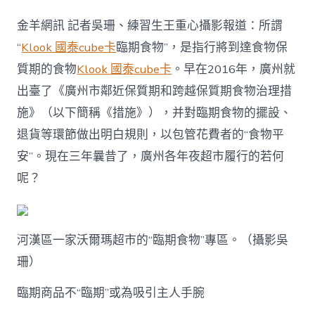
期
食
金羊網訊 記者吳珊、練習生王重心攝影報道：所謂
物
“貓
“
Klook 國泰cube卡
臨期食物”，是指行將到達食物保
膩
質期的食物
Klook 國泰cube卡
。早在2016年，廣州就
多”，
不
出臺了《廣州市鄰近保質期和跨越保質期食物治理措
對
施》（以下簡稱《措施》），并對臨期食物的擺設、
比
價
退貨等環節做出明白規則，以包管花費者的“食物平
格
安”。現在三年曩昔了，廣州各年夜超市履行的若何
還
以
呢？
為
klook
旅
遊
河漢區一家沃爾瑪超市的“臨期食物”專區。（攝影吳
優
惠
珊）
“真
廉
臨期商品不“臨期”或為吸引主人手腕
價”！〉
中