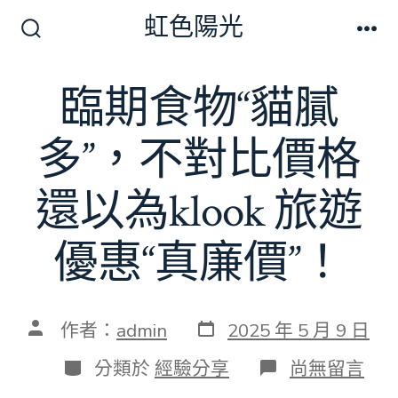
跳
虹色陽光
至
搜
選
尋
單
主
切
臨期食物“貓膩
要
換
開
內
關
多”，不對比價格
容
還以為klook 旅遊
優惠“真廉價”！
發
文
作者：
admin
2025 年 5 月 9 日
表
章
日
作
分
在
分類於
經驗分享
尚無留言
期
者
類
〈臨