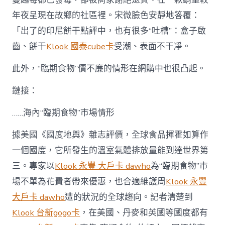
年夜呈現在故鄉的社區裡。宋微臉色安靜地答覆：
「出了的印尼餅干點評中，也有很多“吐槽”：盒子啟
齒、餅干
Klook 國泰cube卡
受潮、表面不干凈。
此外，“臨期食物”價不廉的情形在網購中也很凸起。
鏈接：
……海內“臨期食物”市場情形
據美國《國度地輿》雜志評價，全球食品揮霍如算作
一個國度，它所發生的溫室氣體排放量能到達世界第
三。專家以
Klook 永豐 大戶卡 dawho
為“臨期食物”市
場不單為花費者帶來優惠，也合適維護周
Klook 永豐
大戶卡 dawho
遭的狀況的全球趨向。記者清楚到
Klook 台新gogo卡
，在美國、丹麥和英國等國度都有