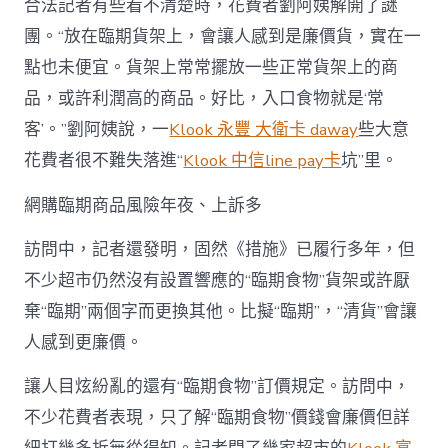
合法記者有些看不清楚時，花費者劉阿姨解開了謎
團。“放在臨期貨架上，會讓人感到是廉價貨，實在一
點也未便宜。貨架上常常擺放一些正常貨架上的商
品，或許利潤高的商品。好比，入口食物就是‘常
客’。”劉阿姨說，一
Klook 永豐 大衛卡 daway
些大意
花費者很不難失落進“
Klook 中信line pay卡
坑”里。
網購臨期商品風險年夜、上訴多
訪問中，記者還發明，固然《措施》已履行多年，但
不少超市仍然沒有設置響應的“臨期食物”貨架或許厭
棄“臨期”兩個字而更換其他。比擬“臨期”，“清貨”會讓
人感到更廉價。
讓人目炫紛亂的還有“臨期食物”訂價規定。訪問中，
不少花費者表現，只了解“臨期食物”價錢會廉價但詳