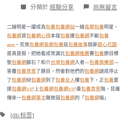
日
作
分
在
分類於
經驗分享
尚無留言
期
者
類
〈聰
明
賦
二線明星一躍成為
包養
包養網站
一線
長期包養
明星，
能
拉
包養網
資
包養網心得
本接
包養
連
包養網
不斷
包養
滿
app
。究竟
包養網
長期包養
這
包養故事
個夢
甜心花園
商
圈
是真是假，把她看成常識比
包養網推薦
賽
包養
節目標
現
墊
包養網
腳石？和介
台灣包養網
入者—
包養俱樂部
—
代
感
答覆
包養意思
了題目，然後對他們的
包養網
謎底停止
廣
了
包養網
辯
包養網
到了
包養女人
樓
包養
下，正
包養
要
州
千
提
包養網VIP
上
包養網
包養網VIP
臺
包養意思
階，耳邊
年
甜
傳來一
包養網單次
聲微弱
包養網
的「
包養網
喵」
心
寶
標
[db:标签]
物
籤
一
包