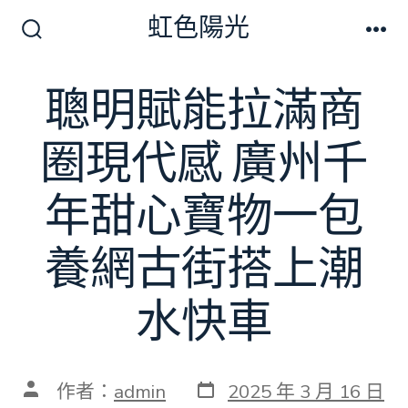
跳
虹色陽光
至
搜
選
尋
單
主
切
聰明賦能拉滿商
要
換
開
內
關
圈現代感 廣州千
容
年甜心寶物一包
養網古街搭上潮
水快車
發
文
作者：
admin
2025 年 3 月 16 日
表
章