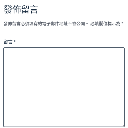
養
發佈留言
網
古
街
發佈留言必須填寫的電子郵件地址不會公開。
必填欄位標示為
*
搭
上
潮
留言
*
水
快
車〉
中