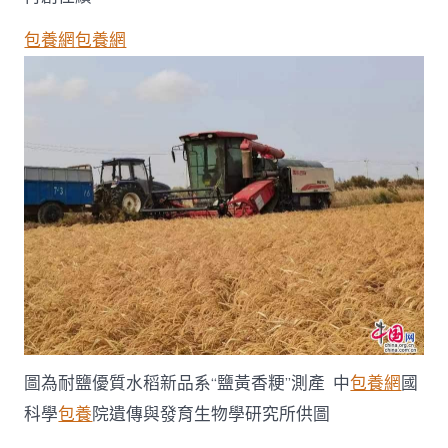
千
克
包養網
包養網
_
中
國
發
展
門
戶
網
S
包
養
app
－
國
家
發
展
圖為耐鹽優質水稻新品系“鹽黃香粳”測產 中
包養網
國
門
戶〉
科學
包養
院遺傳與發育生物學研究所供圖
中