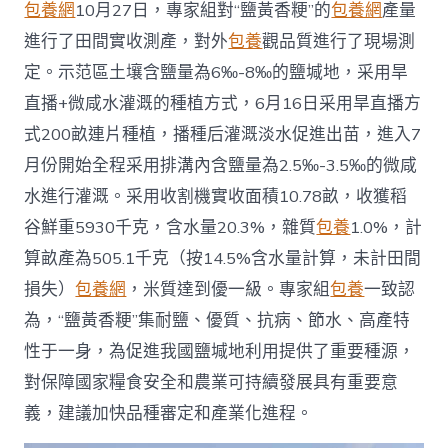
包養網
10月27日，專家組對“鹽黃香粳”的
包養網
產量
進行了田間實收測產，對外
包養
觀品質進行了現場測
定。示范區土壤含鹽量為6‰-8‰的鹽堿地，采用旱
直播+微咸水灌溉的種植方式，6月16日采用旱直播方
式200畝連片種植，播種后灌溉淡水促進出苗，進入7
月份開始全程采用排溝內含鹽量為2.5‰-3.5‰的微咸
水進行灌溉。采用收割機實收面積10.78畝，收獲稻
谷鮮重5930千克，含水量20.3%，雜質
包養
1.0%，計
算畝產為505.1千克（按14.5%含水量計算，未計田間
損失）
包養網
，米質達到優一級。專家組
包養
一致認
為，“鹽黃香粳”集耐鹽、優質、抗病、節水、高產特
性于一身，為促進我國鹽堿地利用提供了重要種源，
對保障國家糧食安全和農業可持續發展具有重要意
義，建議加快品種審定和產業化進程。