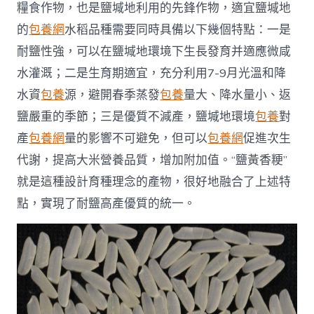
糧食作物，也是鹽堿地利用的先鋒作物，適宜鹽堿地
的
包養網
水稻品種需要同時具備以下幾個特點：一是
耐鹽性強，可以在鹽堿地環境下生長發育并適應微咸
水灌溉；二是生育期適宜，充分利用7-9月光溫和降
水資
包養
源，避開春季蒸發
包養
量大、降水量小、返
鹽嚴重的季節；三是優質不減產，鹽堿地環境
包養
對
產
包養網
量的影響不可避免，但可以
包養網
促進次生
代謝，提高大米營養品質，增加附加值。“鹽黃香粳”
就是這種設計育種理念的產物，很好地融合了上述特
點，實現了耐鹽高產優質的統一。