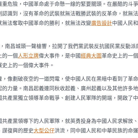
網
嚴重危險，中國革命處于命懸一線的緊要關頭。在嚴酷的斗
－
國
刻認識到，沒有革命的武裝就無法戰勝武裝的反革命，就無
家
就無法奪取中國革命的勝利，就無法改變
廣告設計
中國人民
發
展
門
戶〉
1日，南昌城頭一聲槍響，拉開了我們黨武裝反抗國民黨反動派
中
上的一個
人形立牌
偉大事件，是中國
經典大圖
革命史上的一
展史上的一個偉大事件。
聲，像劃破夜空的一道閃電，使中國人民在黑暗中看到了革
起的力量。南昌起義連同秋收起義、廣州起義以及其他許多
國共產黨獨立領導革命戰爭、創建人民軍隊的開端，開啟了
國共產黨領導下的人民軍隊，就英勇投身為中國人民求解放
、謀復興的歷史
大型公仔
洪流，同中國人民和中華民族的命