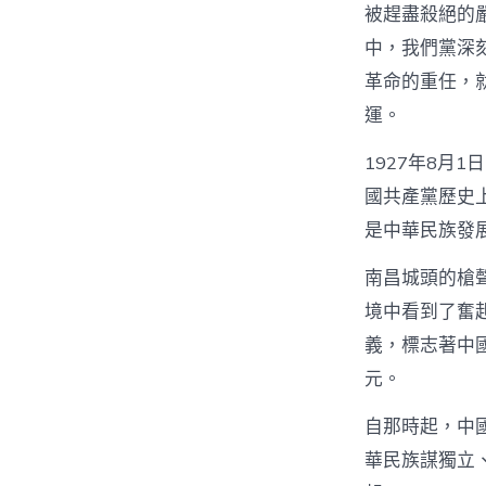
被趕盡殺絕的
中，我們黨深
革命的重任，
運。
1927年8月
國共產黨歷史
是中華民族發
南昌城頭的槍
境中看到了奮
義，標志著中
元。
自那時起，中
華民族謀獨立