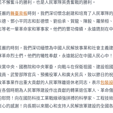
民不懈奮斗的勝利，也是人民軍隊英勇奮戰的勝利。
莊嚴的
舞臺背板
時刻，我們深切懷念創建和培育了人民軍隊
朱德、鄧小平同志和彭德懷、劉伯承、賀龍、陳毅、羅榮桓
志等老一輩革命家和軍事家。他們的豐功偉績，永遠鐫刻在
莊嚴的時刻，我們深切緬懷為中國人民解放事業和社會主義
隊革命烈士們。他們的犧牲奉獻，永遠銘記在中國人民心中
表黨中央、國務院和中央軍委，向戰斗在保衛祖國、建設祖
戰員、武警部隊官兵、預備役軍人和廣大民兵，致以節日的
改革事業作出重大貢獻的人民軍隊離退休老同志，表示
包裝
在各個時期為人民軍隊建設作出貢獻的轉業退伍軍人、革命
的慰問！向在國防科技工業戰線頑強拼搏的科學家、工程技
衷心的感謝！向長期以來關心和支持人民解放軍建設的全國