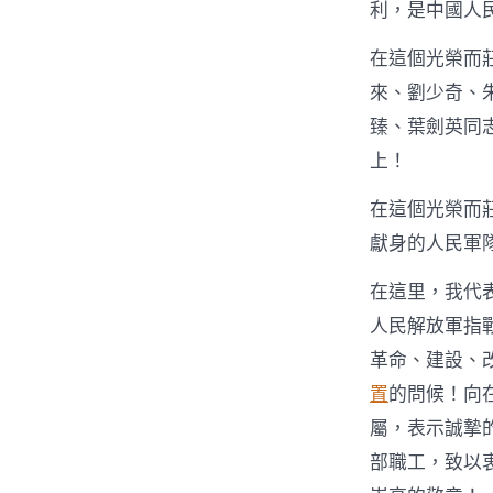
利，是中國人
在這個光榮而
來、劉少奇、
臻、葉劍英同
上！
在這個光榮而
獻身的人民軍
在這里，我代
人民解放軍指
革命、建設、
置
的問候！向
屬，表示誠摯
部職工，致以