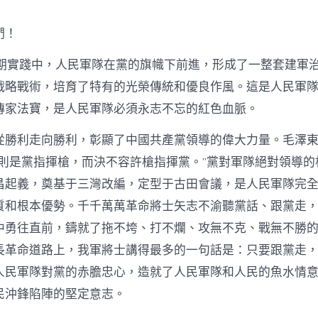
們！
長期實踐中，人民軍隊在黨的旗幟下前進，形成了一整套建軍
戰略戰術，培育了特有的光榮傳統和優良作風。這是人民軍
傳家法寶，是人民軍隊必須永志不忘的紅色血脈。
從勝利走向勝利，彰顯了中國共產黨領導的偉大力量。毛澤
原則是黨指揮槍，而決不容許槍指揮黨。”黨對軍隊絕對領導的
昌起義，奠基于三灣改編，定型于古田會議，是人民軍隊完
質和根本優勢。千千萬萬革命將士矢志不渝聽黨話、跟黨走
中勇往直前，鑄就了拖不垮、打不爛、攻無不克、戰無不勝
長革命道路上，我軍將士講得最多的一句話是：只要跟黨走
人民軍隊對黨的赤膽忠心，造就了人民軍隊和人民的魚水情
民沖鋒陷陣的堅定意志。