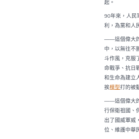
起。
90年來，人
利，為黨和人
——這個偉大
中，以無往不
斗作風，克服
命戰爭、抗日
和生命為建立
挨
模型
打的被
——這個偉大
行保衛祖國、
出了國威軍威
位、維護中華