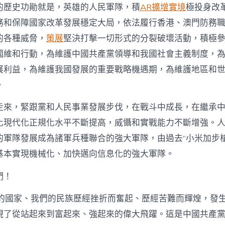
的歷史功勛就是，英雄的人民軍隊，積
AR擴增實境
極投身改
務和保障國家改革發展穩定大局，依法履行香港、澳門防務
的各種威脅，
策展
堅決打擊一切形式的分裂破壞活動，積極
國維和行動，為維護中國共產黨領導和我國社會主義制度，
展利益，為維護我國發展的重要戰略機遇期，為維護地區和
。
走來，緊跟黨和人民事業發展步伐，在戰斗中成長，在繼承
化現代化正規化水平不斷提高，威懾和實戰能力不斷增強。
的軍隊發展成為諸軍兵種聯合的強大軍隊，由過去“小米加步槍
基本實現機械化、加快邁向信息化的強大軍隊。
們！
們的國家、我們的民族歷經挫折而奮起、歷經苦難而輝煌，發
現了從站起來到富起來、強起來的偉大飛躍。這是中國共產