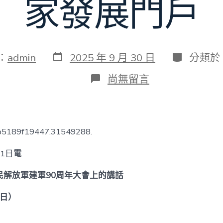
家發展門戶
發
分
：
admin
2025 年 9 月 30 日
分類於
表
類
日
在
尚無留言
期
〈習
近
平：
在
慶
db5189f19447.31549288.
祝
中
1日電
國
人
民解放軍建軍90周年大會上的講話
民
解
放
1日）
軍
建