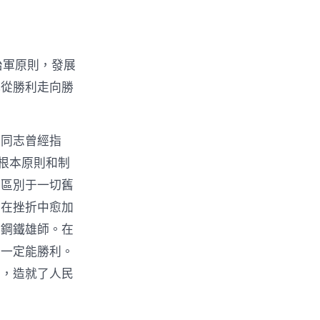
治軍原則，發展
隊從勝利走向勝
東同志曾經指
根本原則和制
全區別于一切舊
，在挫折中愈加
的鋼鐵雄師。在
，一定能勝利。
意，造就了人民