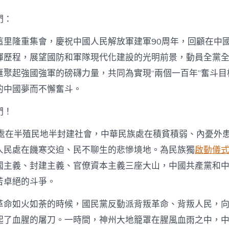
軍
90
們：
周
年
這里隆重集會，慶祝中國人民解放軍建軍90周年，回顧在中
大
會
輝歷程，展望國防和軍隊現代化建設的光明前景，動員全黨
上
匯聚起強國強軍的磅礴力量，共同為實現“兩個一百年”奮斗目
的
講
的中國夢而不懈奮斗。
話
_
們！
08
靠
國處在半殖民地半封建社會，中華民族處在積貧積弱、內憂外
設
計
人民處在饑寒交迫、民不聊生的悲慘境地。為民族獨
啟動儀
app
國主義、封建主義、官僚資本主義三座大山，中國共產黨和
中
國
苦卓絕的斗爭。
發
展
革命如火如荼的時候，國民黨反動派背叛革命、背叛人民，
門
戶
起了血腥的屠刀。一時間，神州大地籠罩在腥風血雨之中，