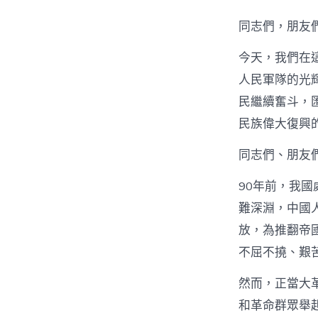
同志們，朋友
今天，我們在
人民軍隊的光
民繼續奮斗，
民族偉大復興
同志們、朋友
90年前，我
難深淵，中國
放，為推翻帝
不屈不撓、艱
然而，正當大
和革命群眾舉