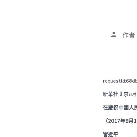
文
作者
章
作
者
requestId:68
新華社北京8月
在慶祝中國人
（2017年8月
習近平