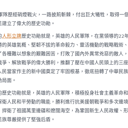
民軍隊歷經硝煙戰火，一路披荊斬棘，付出巨大犧牲，取得一
民建立了偉大的歷史功勛。
的
人形立牌
歷史功勛就是，英雄的人民軍隊，在黨領導的22
勝的英雄氣概、堅韌不拔的革命毅力、靈活機動的戰略戰術
了各種難以想象的艱難困苦，打敗了國內外異常兇惡的敵人
戰爭、解放戰爭的偉大勝利，推翻了壓在中國人民頭上的三
人民當家作主的新中國奠定了牢固根基，徹底扭轉了中華民
動局面。
的歷史功勛就是，英雄的人民軍隊，積極投身社會主義革命
保衛人民和平勞動的職能，勝利進行抗美援朝戰爭和多次邊
，捍衛了祖國萬里邊疆和遼闊海空，為鞏固新生人民政權、
民族尊嚴提供了堅強后盾。