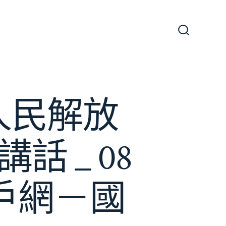
搜
尋
切
換
開
關
人民解放
 _ 08
戶網－國