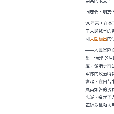
崇高的敬意！
同志們、朋友
90年來，在
了人民戰爭的
利
大圖輸出
的
——人民軍隊
出：“我們的
度，發端于南
軍隊的政治特
奮起，在困苦
風雨如磐的漫
忠誠，造就了
軍隊為黨和人