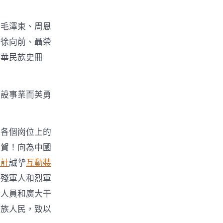
的毛澤東、周恩
、徐向前、聶榮
中華民族史冊
建設事業而英勇
！
國各個崗位上的
祝賀！向為中國
設計
誠摯
互動裝
傷殘軍人和烈軍
術人員和廣大干
各族人民，致以