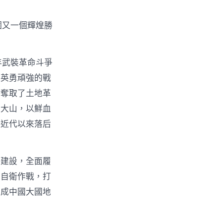
個又一個輝煌勝
年武裝革命斗爭
、英勇頑強的戰
，奪取了土地革
座大山，以鮮血
族近代以來落后
和建設，全面履
境自衛作戰，打
形成中國大國地