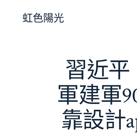
跳
至
虹色陽光
主
要
內
容
習近平
軍建軍9
靠設計