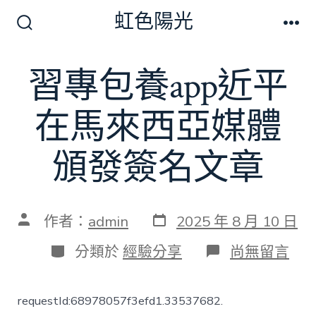
跳
虹色陽光
至
搜
選
尋
單
主
切
習專包養app近平
要
換
開
內
關
在馬來西亞媒體
容
頒發簽名文章
發
文
作者：
admin
2025 年 8 月 10 日
表
章
日
作
分
在
分類於
經驗分享
尚無留言
期
者
類
〈習
專
包
requestId:68978057f3efd1.33537682.
養