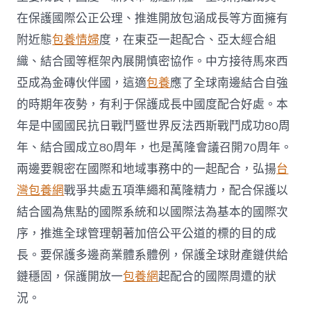
在保護國際公正公理、推進開放包涵成長等方面擁有
附近態
包養情婦
度，在東亞一起配合、亞太經合組
織、結合國等框架內展開慎密協作。中方接待馬來西
亞成為金磚伙伴國，這適
包養
應了全球南邊結合自強
的時期年夜勢，有利于保護成長中國度配合好處。本
年是中國國民抗日戰鬥暨世界反法西斯戰鬥成功80周
年、結合國成立80周年，也是萬隆會議召開70周年。
兩邊要親密在國際和地域事務中的一起配合，弘揚
台
灣包養網
戰爭共處五項準繩和萬隆精力，配合保護以
結合國為焦點的國際系統和以國際法為基本的國際次
序，推進全球管理朝著加倍公平公道的標的目的成
長。要保護多邊商業體系體例，保護全球財產鏈供給
鏈穩固，保護開放一
包養網
起配合的國際周遭的狀
況。