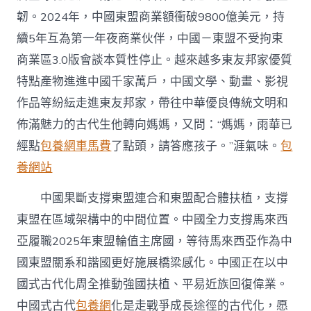
韌。2024年，中國東盟商業額衝破9800億美元，持
續5年互為第一年夜商業伙伴，中國－東盟不受拘束
商業區3.0版會談本質性停止。越來越多東友邦家優質
特點產物進進中國千家萬戶，中國文學、動畫、影視
作品等紛紜走進東友邦家，帶往中華優良傳統文明和
佈滿魅力的古代生他轉向媽媽，又問：“媽媽，雨華已
經點
包養網車馬費
了點頭，請答應孩子。”涯氣味。
包
養網站
中國果斷支撐東盟連合和東盟配合體扶植，支撐
東盟在區域架構中的中間位置。中國全力支撐馬來西
亞履職2025年東盟輪值主席國，等待馬來西亞作為中
國東盟關系和諧國更好施展橋梁感化。中國正在以中
國式古代化周全推動強國扶植、平易近族回復偉業。
中國式古代
包養網
化是走戰爭成長途徑的古代化，愿