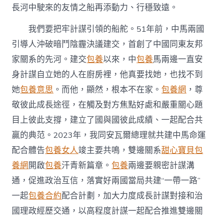
長河中駛來的友情之船再添動力、行穩致遠。
我們要把牢計謀引領的船舵。51年前，中馬兩國
引導人沖破暗鬥陰霾決議建交，首創了中國同東友邦
家關系的先河。建交
包養
以來，中
包養
馬兩邊一直安
身計謀自立她的人在廚房裡，他真要找她，也找不到
她
包養意思
。而他，顯然，根本不在家。
包養網
，尊
敬彼此成長途徑，在觸及對方焦點好處和嚴重關心題
目上彼此支撐，建立了國與國彼此成績、一起配合共
贏的典范。2023年，我同安瓦爾總理就共建中馬命運
配合體告
包養女人
竣主要共鳴，雙邊關系
甜心寶貝包
養網
開啟
包養
汗青新篇章。
包養
兩邊要親密計謀溝
通，促進政治互信，落實好兩國當局共建“一帶一路”
一起
包養合約
配合計劃，加大力度成長計謀對接和治
國理政經歷交通，以高程度計謀一起配合推進雙邊關