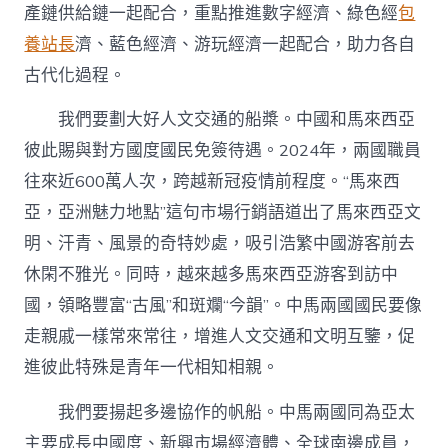
產鏈供給鏈一起配合，重點推進數字經濟、綠色經
包
養站長
濟、藍色經濟、游玩經濟一起配合，助力各自
古代化過程。
我們要劃大好人文交通的船槳。中國和馬來西亞
彼此賜與對方國度國民免簽待遇。2024年，兩國職員
往來近600萬人次，跨越新冠疫情前程度。“馬來西
亞，亞洲魅力地點”這句市場行銷語道出了馬來西亞文
明、汗青、風景的奇特妙處，吸引浩繁中國游客前去
休閑不雅光。同時，越來越多馬來西亞游客到訪中
國，領略豐富“古風”和斑斕“今韻”。中馬兩國國民要像
走親戚一樣常來常往，增進人文交通和文明互鑒，促
進彼此特殊是青年一代相知相親。
我們要揚起多邊協作的帆船。中馬兩國同為亞太
主要成長中國度、新興市場經濟體、全球南邊成員，