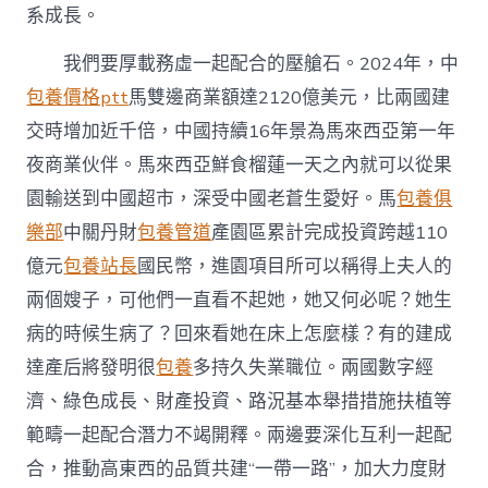
系成長。
我們要厚載務虛一起配合的壓艙石。2024年，中
包養價格ptt
馬雙邊商業額達2120億美元，比兩國建
交時增加近千倍，中國持續16年景為馬來西亞第一年
夜商業伙伴。馬來西亞鮮食榴蓮一天之內就可以從果
園輸送到中國超市，深受中國老蒼生愛好。馬
包養俱
樂部
中關丹財
包養管道
產園區累計完成投資跨越110
億元
包養站長
國民幣，進園項目所可以稱得上夫人的
兩個嫂子，可他們一直看不起她，她又何必呢？她生
病的時候生病了？回來看她在床上怎麼樣？有的建成
達產后將發明很
包養
多持久失業職位。兩國數字經
濟、綠色成長、財產投資、路況基本舉措措施扶植等
範疇一起配合潛力不竭開釋。兩邊要深化互利一起配
合，推動高東西的品質共建“一帶一路”，加大力度財