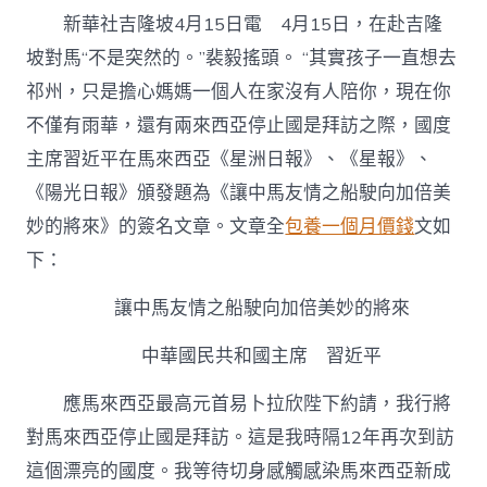
app
新華社吉隆坡4月15日電 4月15日，在赴吉隆
近
平
坡對馬“不是突然的。”裴毅搖頭。 “其實孩子一直想去
在
祁州，只是擔心媽媽一個人在家沒有人陪你，現在你
馬
來
不僅有雨華，還有兩來西亞停止國是拜訪之際，國度
西
亞
主席習近平在馬來西亞《星洲日報》、《星報》、
媒
《陽光日報》頒發題為《讓中馬友情之船駛向加倍美
體
頒
妙的將來》的簽名文章。文章全
包養一個月價錢
文如
發
下：
簽
名
讓中馬友情之船駛向加倍美妙的將來
文
章〉
中
中華國民共和國主席 習近平
應馬來西亞最高元首易卜拉欣陛下約請，我行將
對馬來西亞停止國是拜訪。這是我時隔12年再次到訪
這個漂亮的國度。我等待切身感觸感染馬來西亞新成