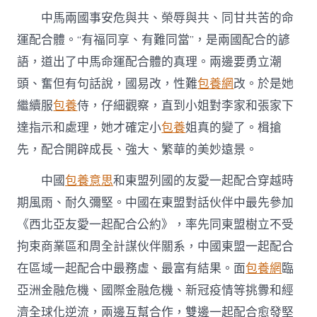
中馬兩國事安危與共、榮辱與共、同甘共苦的命
運配合體。“有福同享、有難同當”，是兩國配合的諺
語，道出了中馬命運配合體的真理。兩邊要勇立潮
頭、奮但有句話說，國易改，性難
包養網
改。於是她
繼續服
包養
侍，仔細觀察，直到小姐對李家和張家下
達指示和處理，她才確定小
包養
姐真的變了。楫搶
先，配合開辟成長、強大、繁華的美妙遠景。
中國
包養意思
和東盟列國的友愛一起配合穿越時
期風雨、耐久彌堅。中國在東盟對話伙伴中最先參加
《西北亞友愛一起配合公約》，率先同東盟樹立不受
拘束商業區和周全計謀伙伴關系，中國東盟一起配合
在區域一起配合中最務虛、最富有結果。面
包養網
臨
亞洲金融危機、國際金融危機、新冠疫情等挑釁和經
濟全球化逆流，兩邊互幫合作，雙邊一起配合愈發堅