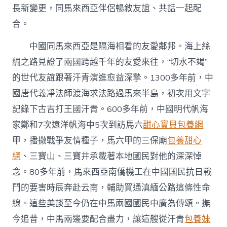
長新變更，同馬來西亞伴侶暢敘友誼、共話一起配
合。
中國同馬來西亞是隔海相看的友愛鄰邦。海上絲
綢之路見證了兩國跨越千年的友愛來往，“切水不竭”
的世代友誼跟著汗青演進愈益深摯。1300多年前，中
國唐代義凈法師渡海求法路過馬來半島，初次用文字
記錄下古吉打王國汗青。600多年前，中國明代帆海
家鄭和7次遠洋帆海中5次到訪馬六
甜心寶貝包養網
甲，播撒戰爭友情種子，馬六甲的三保廟
包養甜心
網
、三寶山、三寶井承載著本地國民對他的深深悼
念。80多年前，馬來西亞南僑機工在中國國民抗日戰
鬥的要害時辰奔赴云南，輔助買通滇緬公路這條性命
線。這些美談至今仍在中馬兩國國民中廣為傳頌。撫
今追昔，中馬兩邊要配合盡力，讓這艘從汗青
包養妹