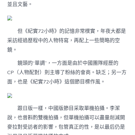
並且文藝。
但《紀實72小時》的記憶非常樸實，年夜大都是
采訪經過歷程中的人物特寫，再配上一些簡略的空
鏡。
鏡頭的“單調”，一方面是由於中國團隊經歷的
CP（人物配對）則主導了粉絲的會商。缺乏；另一方
面，也是《紀實72小時》這個節目標作風。
跟日版一樣，中國版節目采取單機拍攝。李潔
說，也曾斟酌雙機拍攝，但單機拍攝可以盡量削減開
麥拉對受訪者的影響，包管真正的性，是以最后仍是