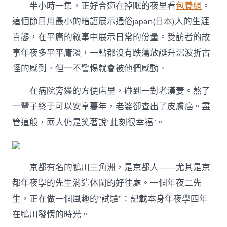
半小時一集，正好合適在掉眠的夜里看
包養網
。
這個節目用最小的暗語展示通俗japan(日本)人的生涯
百態，在平庸的敘事中展示日常的份量。受訪者的故
事年夜多平平庸淡，一點都沒有跌蕩放誕升沉波折古
怪的感到。但一不警惕就會被他們感動。
在病院旁邊的方便店里，碰到一對老漢妻。熬了
一輩子終于可以安享暮年，老婆卻查出了皮膚癌。盡
管這般，兩人仍是笑著說“此刻很幸福”。
京都有名的鴨川三角洲，是京都人——尤其是京
都年夜學的先生消遣休閑的好往處。一個年夜二先
生，正在做一個風趣的“試驗”：記載本身年夜學四年
在鴨川發愣的時光。