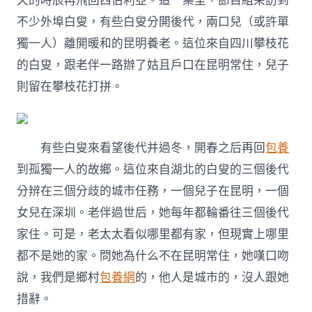
天的時辰再飛回西伯利亞。這一集里，節目組采訪到
不少外埠白叟，有些白叟分開後代，兩口兒（或許單
獨一人）離開暖和的昆明養老。這位來自四川攀枝花
的白叟，跟老伴一路辦了姑且戶口在昆明常住，兒子
則留在攀枝花打拼。
有些白叟來看望後代并過冬，開春之后再回
包養
到孤獨一人的故鄉。這位來自湖北的白叟的三個後代
分辨在三個分歧的城市任務，一個兒子在昆明，一個
女兒在深圳。老伴過世后，她每年都輪番往三個後代
家住。可是，老太太看似哪里都有家，但現實上哪里
都不是她的家。問她為什么不在昆明常住，她嘆口吻
說，我們是鄉村
包養網
的，他人是城市的，沒人跟她
措辭。