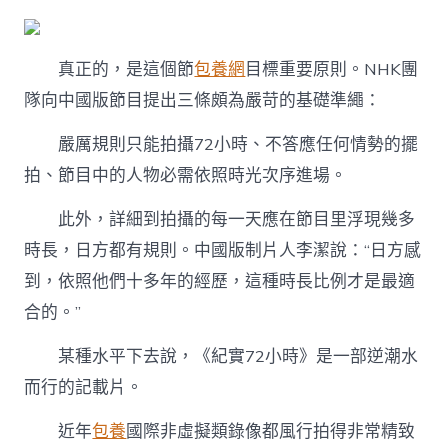
真正的，是這個節
包養網
目標重要原則。NHK團
隊向中國版節目提出三條頗為嚴苛的基礎準繩：
嚴厲規則只能拍攝72小時、不答應任何情勢的擺
拍、節目中的人物必需依照時光次序進場。
此外，詳細到拍攝的每一天應在節目里浮現幾多
時長，日方都有規則。中國版制片人李潔說：“日方感
到，依照他們十多年的經歷，這種時長比例才是最適
合的。”
某種水平下去說，《紀實72小時》是一部逆潮水
而行的記載片。
近年
包養
國際非虛擬類錄像都風行拍得非常精致