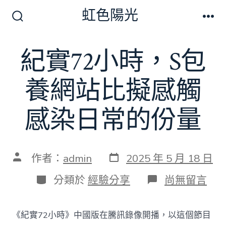
跳
虹色陽光
至
搜
選
尋
單
主
切
紀實72小時，S包
要
換
開
內
關
養網站比擬感觸
容
感染日常的份量
發
文
作者：
admin
2025 年 5 月 18 日
表
章
日
作
分
在
分類於
經驗分享
尚無留言
期
者
類
〈紀
實
72
《紀實72小時》中國版在騰訊錄像開播，以這個節目
小