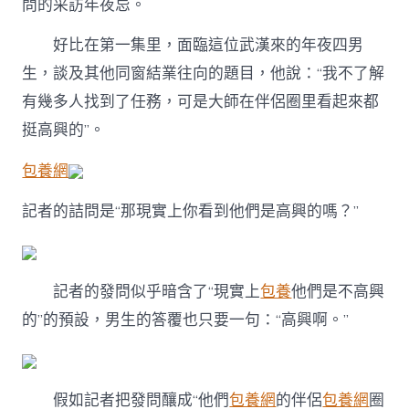
問的采訪年夜忌。
好比在第一集里，面臨這位武漢來的年夜四男
生，談及其他同窗結業往向的題目，他說：“我不了解
有幾多人找到了任務，可是大師在伴侶圈里看起來都
挺高興的”。
包養網
記者的詰問是“那現實上你看到他們是高興的嗎？”
記者的發問似乎暗含了“現實上
包養
他們是不高興
的”的預設，男生的答覆也只要一句：“高興啊。”
假如記者把發問釀成“他們
包養網
的伴侶
包養網
圈