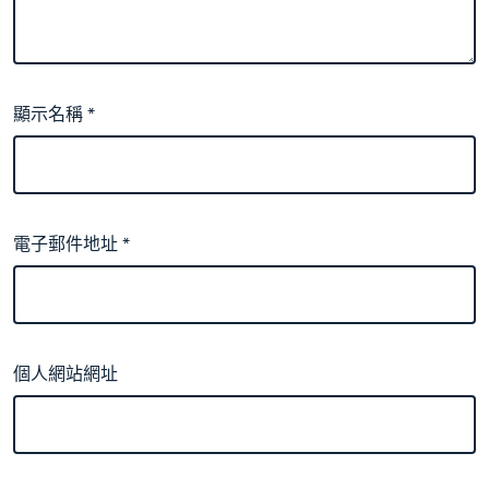
顯示名稱
*
電子郵件地址
*
個人網站網址