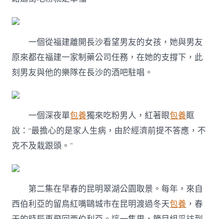
一個從福建離開長沙看望男友的女孩，她與男友
原來都在福建一家制藥公司任務，在她的支撐下，此
刻男友與他的樂隊在長沙的酒吧駐唱。
一個深夜單
包養
獨來吃粉男人，紅著眼
包養
眶
說：“最擔心的是家人生病，由於經濟前提不答應，不
克不及栽跟頭。”
第二集在早春的昆明翠湖公園取景。每年，來自
西伯利亞的留鳥紅嘴鷗城市在昆明渡過冬天
包養
，春