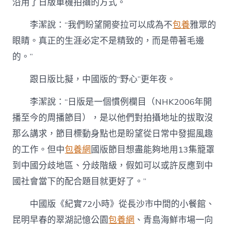
沿用了日版單機拍攝的方式。
李潔說：“我們盼望開麥拉可以成為不
包養
雅眾的
眼睛。真正的生涯必定不是精致的，而是帶著毛邊
的。”
跟日版比擬，中國版的“野心”更年夜。
李潔說：“日版是一個慣例欄目（NHK2006年開
播至今的周播節目），是以他們對拍攝地址的拔取沒
那么講求，節目標動身點也是盼望從日常中發掘風趣
的工作。但中
包養網
國版節目想盡能夠地用13集籠罩
到中國分歧地區、分歧階級，假如可以或許反應到中
國社會當下的配合題目就更好了。”
中國版《紀實72小時》從長沙市中間的小餐館、
昆明早春的翠湖記憶公園
包養網
、青島海鮮市場一向