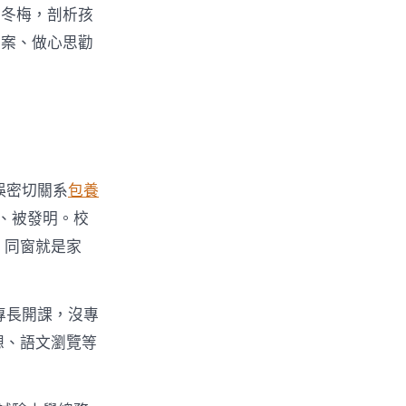
肖冬梅，剖析孩
檔案、做心思勸
誤密切關系
包養
、被發明。校
、同窗就是家
專長開課，沒專
想、語文瀏覽等