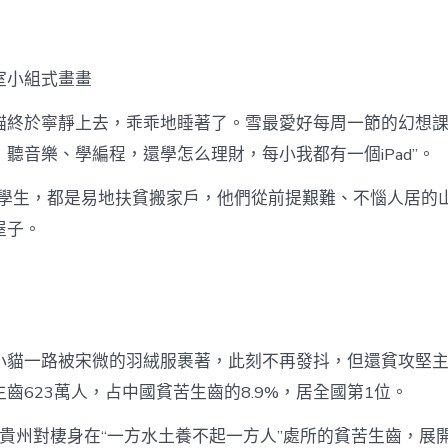
臺
包
養
網
室小組式畫畫
“參
謀
貓終於寧靜上去，乖乖地睡著了。雪最愛好每周一節的幻想課
長”〉
中
聽音樂、學編程，還學怎么理財，每小我都有一個iPad”。
論理學生，都是易地扶貧搬家戶，他們從前提艱難、不惱人居的
屋子。
小貓一路被宋微的羽絨服裹著，此刻不再發抖，但還貧攻堅主疆
齒623萬人，占中國貧苦生齒的8.9%，居全國第1位。
月，貴州對棲身在“一方水土養不起一方人”處所的貧苦生齒，展