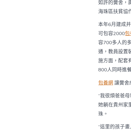
如許的黌舍，
海珠區扶貧協
本年6月建成
可包容2000
包
容700多人
通，教員設置
施方面，配套
800人同時進
包養網
讓黌舍
“我很煩爸爸
她躺在貴州家
珠。
“這里的孩子