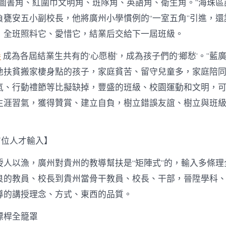
設圖書角、紅圍巾文明角、班隊角、英語角、衛生角。”海珠區
負甕安五小副校長，他將廣州小學慣例的“一室五角”引進，還
，全班照料它、愛惜它，結業后交給下一屆班級。
養
成為各屆結業生共有的‘心愿樹’，成為孩子們的‘鄉愁’。”藍
地扶貧搬家棲身點的孩子，家庭貧苦、留守兒童多，家庭陪
氣、行動禮節等比擬缺掉，豐盛的班級、校園運動和文明，
生涯習氣，獲得贊賞、建立自負，樹立錯誤友誼、樹立與班
方位人才輸入】
授人以漁，廣州對貴州的教導幫扶是“矩陣式”的，輸入多條理
良的教員、校長到貴州當骨干教員、校長、干部，晉陞學科
導的講授理念、方式、東西的品質。
標桿全籠罩