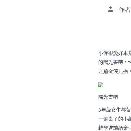
文
作者
章
作
者
小偉很愛好本
的陽光書吧。
之前從沒見過
陽光書吧
3年級女生郝
一張桌子的小
轉學進讀納雍