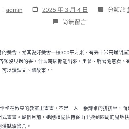
發
分
：
admin
2025 年 3 月 4 日
分類於
表
類
日
在
尚無留言
期
〈穗
黔
情
深：
矩
身的黌舍，尤其愛好黌舍一樓300平方米、有幾十米高通明屋
陣
式
“各類沒見過的書，什么時辰都能出來，坐著、躺著隨意看。
全
，可以讀課文、聽故事。”
方
位
教
導
幫
扶，
當
紫怡坐在敞亮的教室里畫畫，不是一人一張課桌的排排坐，而
好
組式畫畫。幾個月前，她剛追隨怙恃從山里搬到四周的易地
甜
心
河漢試驗黌舍。