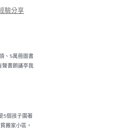
經驗分享
頂、5萬冊圖書
有聲書朗誦亭我
是5個孩子圍著
扶貧搬家小區，