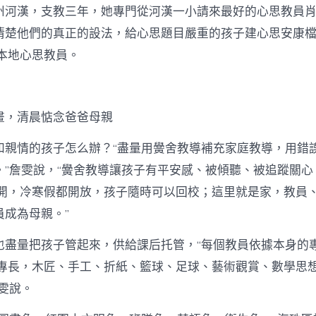
州河漢，支教三年，她專門從河漢一小請來最好的心思教員
清楚他們的真正的設法，給心思題目嚴重的孩子建心思安康
本地心思教員。
畫，清晨惦念爸爸母親
和親情的孩子怎么辦？“盡量用黌舍教導補充家庭教導，用錯
。”詹雯說，“黌舍教導讓孩子有平安感、被傾聽、被追蹤關心
開，冷寒假都開放，孩子隨時可以回校；這里就是家，教員
員成為母親。”
也盡量把孩子管起來，供給課后托管，“每個教員依據本身的
專長，木匠、手工、折紙、籃球、足球、藝術觀賞、數學思
雯說。