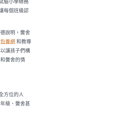
試驗小學總務
讓每個班級認
廣德說明，黌舍
同
包養網
和教導
可以讓孩子們構
級和黌舍的情
全方位的人
、年級、黌舍甚