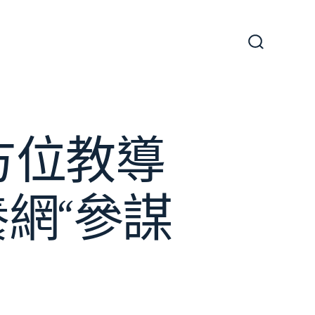
搜
尋
切
換
開
關
方位教導
網“參謀