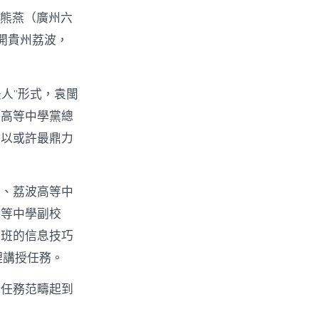
婆熊燕（廣州六
開貴州荔波，
人”形式，袁閩
波高等中學黨總
可以或許最鼎力
長、荔波高等中
高等中學副校
個班的信息技巧
理講授任務。
個任務范疇起到