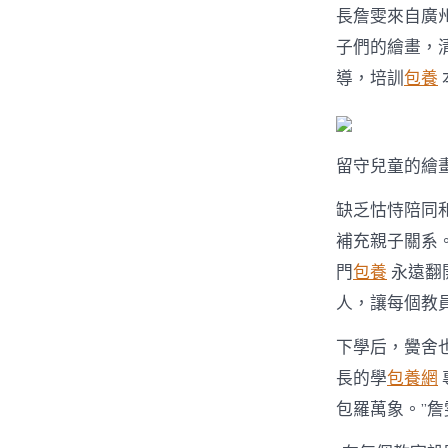
長詹雯來自廣
子們的繪畫，
導，培訓
包養
留守兒童的繪
缺乏怙恃陪同
補充親子關系
門
包養
永遠翻
人，讓每個教
下學后，黌舍
長的學
包養網
包羅萬象。”詹