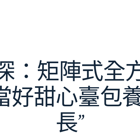
深：矩陣式全
當好甜心臺包養
長”