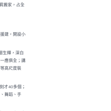
扶貧搬家，占全
口援建，開設小
熠生輝，深白
杠一應俱全；講
室等高尺度裝
刻才40多個；
樂、舞蹈、手