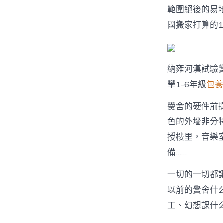
範圍絕後的易
國搬家打算的1
納雍河漢試驗
學1-6年級
包養
黌舍的硬件前
色的外墻非分
授樓里，音樂
備……
一切的一切都讓
以前的黌舍什
工、幻想課什么