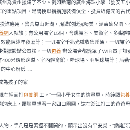
廣州為貴州援建了不少。例如黔南的廣州海珠小學（甕安五
作的重點項目，是講授舉措措施裝備俱全、投資近億元的古
并投進應用，黌舍靠山近湖，周遭的狀況精美，涵蓋幼兒園、
養網
人就讀；有公用場室15個，含跳舞室、美術室、多媒體
的多效能陳述年夜廳等；一切場室千兆光纖收集聯通，一切課室
裝備擺設辦公電腦，一切
包養
辦公場合都籠罩了WIFI電子訊
有400米環形跑道、室內體育館、籃球場、羽毛球場等；后
餐的中心廚房……
成為孩子的家
母親在裡面打
包養網
工。”一個小學女生的繪畫里，時鐘顯
包養
里的床上，頭腦里想著一家四口團圓，遠在浙江打工的爸爸
畫人物，手凡是是緊握不翻開的，顯示出沒有平安感。”納雍河