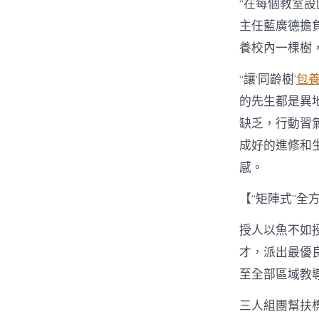
“在每個教室
主任藍廣德擔
養校內一棵樹
“讓‘同齡樹’
包
的先生都是異
缺乏，行動習
成好的進修和
感。
【“矩陣式”全
授人以魚不如
才，派出最優
至全部區域教
三人組團幫扶