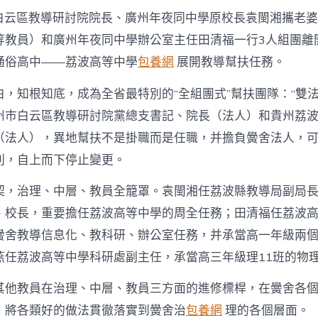
月，白云區教導研討院院長、廣州年夜同中學原校長袁閩湘攜老
等教員）和廣州年夜同中學辦公室主任田清福一行3人組團離
通俗高中——荔波高等中學
包養網
展開教導幫扶任務。
，知根知底，成為全省最特別的“全組團式”幫扶團隊：“雙法
州市白云區教導研討院黨總支書記、院長（法人）和貴州荔
（法人），異地幫扶不是掛職而是任職，并擔負黌舍法人，
利，自上而下停止變更。
契，治理、中層、教員全籠罩。袁閩湘任荔波縣教導局副局
、校長，重要擔任荔波高等中學的周全任務；田清福任荔波
黌舍教導信息化、教科研、辦公室任務，并承當高一年級兩
燕任荔波高等中學科研處副主任，承當高三年級理11班的物
其他教員在治理、中層、教員三方面的進修標桿，在黌舍各
，將各類好的做法貫徹落實到黌舍治
包養網
理的各個層面。