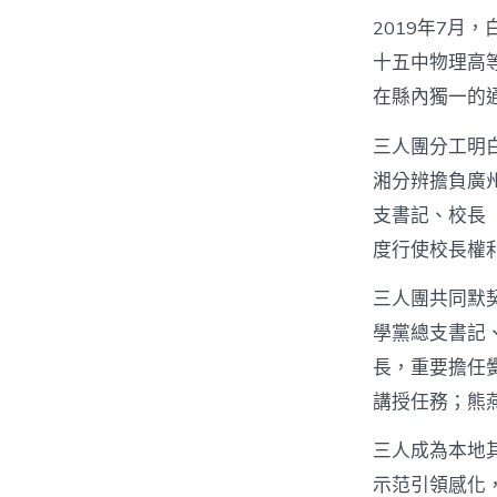
2019年7
十五中物理高
在縣內獨一的
三人團分工明白
湘分辨擔負廣
支書記、校長
度行使校長權
三人團共同默
學黨總支書記
長，重要擔任
講授任務；熊
三人成為本地
示范引領感化