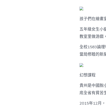
孩子們在繪畫
五年級女生小
教室里做游戲，
全校1583
當局修睦的新
幻想課程
貴州是中國脫
底全省有貧苦生
2015年12