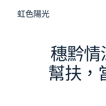
跳
至
虹色陽光
主
要
內
容
穗黔情
幫扶，