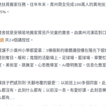
地扶貧搬家任務。往年年末，貴州周全完成188萬人的異地
5%。
黌舍就是安頓易地搬家貧苦戶兒童的黌舍，由廣州河漢區對
網
共24個講授班。
提讓不少廣州小學都愛慕：3棟極新的連體講授樓在陽光下熠
特別奪目、暖和；寬闊的活動場上，足球場、籃球場、單雙
室、美術室、跳舞室、心思教導室、AI聰明教室、信息化教
孩子們感到到“天翻地覆的變更”：以前班上60多個同窗，此
么都沒有，此刻什么都有；以前沒一息。有愛好課，此刻音
都有……