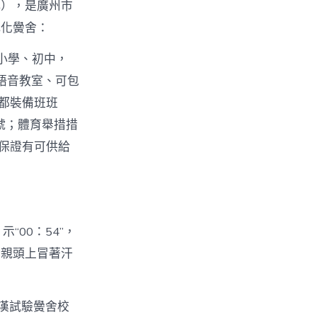
小），是廣州市
代化黌舍：
小學、初中，
語音教室、可包
都裝備班班
號；體育舉措措
勤保證有可供給
示“00：54”，
母親頭上冒著汗
漢試驗黌舍校