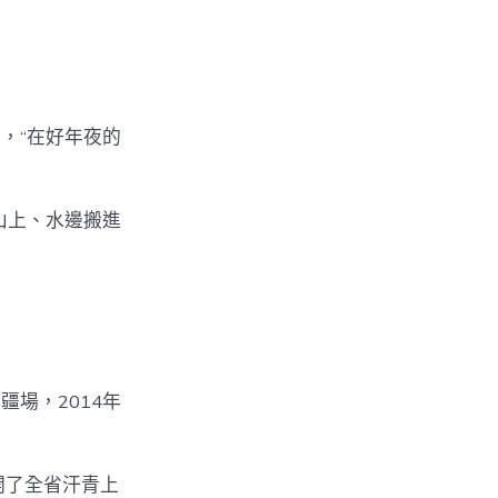
，“在好年夜的
山上、水邊搬進
場，2014年
開了全省汗青上