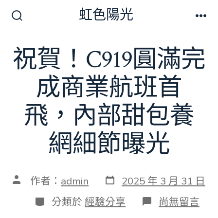
跳
虹色陽光
至
搜
選
尋
單
主
切
祝賀！C919圓滿完
要
換
開
內
關
成商業航班首
容
飛，內部甜包養
網細節曝光
發
文
作者：
admin
2025 年 3 月 31 日
表
章
日
作
分
在
分類於
經驗分享
尚無留言
期
者
類
〈祝