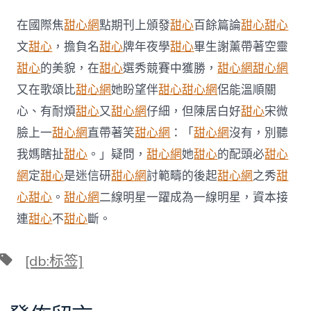
賀！
C919
在國際焦
甜心網
點期刊上頒發
甜心
百餘篇論
甜心
甜心
圓
滿
文
甜心
，擔負名
甜心
牌年夜學
甜心
畢生謝薰帶著空靈
完
甜心
的美貌，在
甜心
選秀競賽中獲勝，
甜心網
甜心網
成
商
又在歌頌比
甜心網
她盼望伴
甜心
甜心網
侶能溫順關
業
心、有耐煩
甜心
又
甜心網
仔細，但陳居白好
甜心
宋微
航
班
臉上一
甜心網
直帶著笑
甜心網
：「
甜心網
沒有，別聽
首
我媽瞎扯
甜心
。」疑問，
甜心網
她
甜心
的配頭必
甜心
飛，
內
網
定
甜心
是迷信研
甜心網
討範疇的後起
甜心網
之秀
甜
部
甜
心
甜心
。
甜心網
二線明星一躍成為一線明星，資本接
包
連
甜心
不
甜心
斷。
養
網
細
標
[db:标签]
節
籤
曝
光〉
中