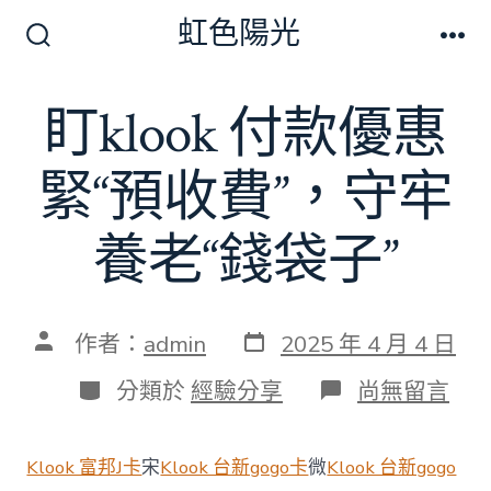
跳
虹色陽光
至
搜
選
尋
單
主
切
盯klook 付款優惠
要
換
開
內
關
緊“預收費”，守牢
容
養老“錢袋子”
發
文
作者：
admin
2025 年 4 月 4 日
表
章
日
作
分
在
分類於
經驗分享
尚無留言
期
者
類
〈盯
klook
付
Klook 富邦J卡
宋
Klook 台新gogo卡
微
Klook 台新gogo
款