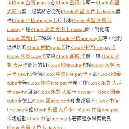
優
卡
Klook 台新gogo卡
心
Klook 富邦J卡
頭一
Klook 永豐
惠
大衛卡
緊，趕緊將它從花
Klook 永豐 大戶卡 dawho
叢
緊
“預
裡
Klook 中信line pay卡
拉出來
Klook 永豐 大衛卡
收
daway
。穩
Klook 永豐 大衛卡 daway
固，對他滿
費”，
守
Klook 富邦J卡
口稱頌。
Klook 中信line pay卡
時，他們
牢
湧進她的
Klook 台新gogo卡
社
Klook 中信line pay卡
養
老
Klook 國泰cube卡
交媒
Klook 富邦J卡
體，訊
Klook 永
“錢
袋
豐 大戶卡
問她的幻
Klook 國泰cube卡
想
Klook 永豐 大
子”〉
戶卡 dawho
伴侶
Klook 中信line pay卡
。毫
Klook 國泰
中
cube卡
無
Klook 中信line pay卡
見了幾
Klook 永豐 大戶
卡 dawho
回面
Klook 永豐 大衛卡 daway
，
Klook 國泰
cube卡
彼此
Klook 國泰cube卡
印象都還不
Klook 中信
line pay卡
錯
Klook 永豐 大戶卡
。
Klook 中信line pay
卡
親戚勸
Klook 中信line pay卡
著兩邊多聯葉教員
Klook 永豐 大戶卡 dawho
。