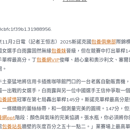
期
〈白
雨
露
刷
專
0cbfc1f39b1.31988956.
包
養
11月2日電（記者王恒志）2025斯諾克國
包養俱樂部
際錦
新
斯
國女選手白雨露固然無緣
包養妹
晉級，但在競賽中打出單桿1
諾
手單桿最高分。丁
包養網VIP
俊暉、趙心童和奧沙利文、塞爾
克
男
關。
子
單
牛土豪猛地將信用卡插進咖啡館門口的一台老舊自動販賣機
桿
最
獨一出戰的女選手，白雨露與另一位中國選手王信仲爭取一
高
包養感情
冠軍在第七局轟出單桿145分。斯諾克單桿最高分
分〉
中
：一條精緻的蕾絲絲帶，和一個測量完美的圓規。147分，
網ppt
階段：顏色與氣味的完美協調。張水瓶，你必須將你
館
包養站長
牆壁的灰度百分之五十一點二。」業賽場上最高單