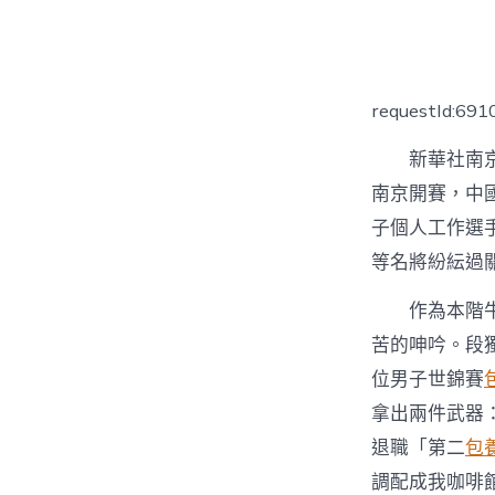
者
requestId:691
新華社南京
南京開賽，中
子個人工作選
等名將紛紜過
作為本階
苦的呻吟。段
位男子世錦賽
拿出兩件武器
退職「第二
包養
調配成我咖啡