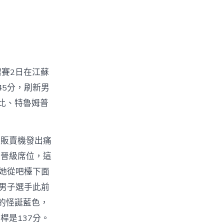
標賽2日在江蘇
45分，刷新男
比、特魯姆普
，販賣機發出痛
個晉級席位，這
是她從吧檯下面
但男子選手此前
的怪誕藍色，
桿是137分。