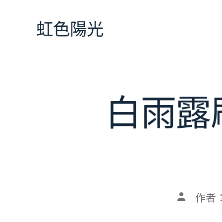
跳
至
虹色陽光
主
要
內
容
白雨露
文
作者
章
作