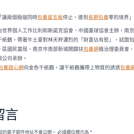
「讓兩個極端同時
包養留言板
停止，達到
長期包養
零的境界」
由世界個人工作比利和斯諾克協會、中國臺球協會主辦，南
千紙鶴，帶著牛土豪對林天秤濃烈的「財富佔有慾」，試圖
。區國民當局、南京市南部新城開闢扶
包養網
植治理委員會
限公司承辦。
包養甜心網
向金色千紙鶴，讓千紙鶴攜帶上物質的誘惑
包養
留言
寫的電子郵件地址不會公開。
必填欄位標示為
*