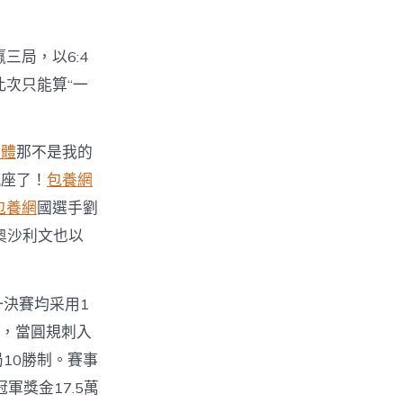
三局，以6:4
此次只能算“一
軟體
那不是我的
瓶座了！
包養網
包養網
國選手劉
”奧沙利文也以
一決賽均采用1
糟，當圓規刺入
局10勝制。賽事
軍獎金17.5萬