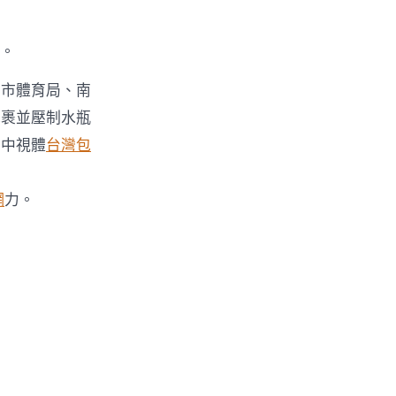
。
京市體育局、南
包裹並壓制水瓶
、中視體
台灣包
網
力。