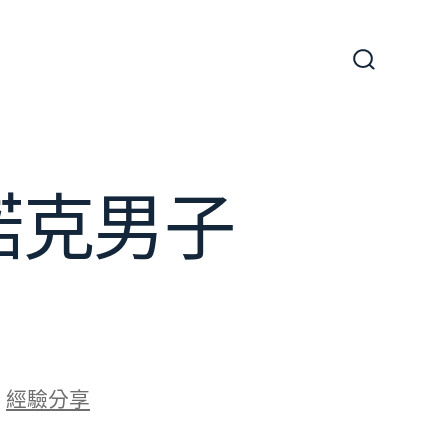
搜
尋
切
換
開
關
諾克男子
於
經驗分享