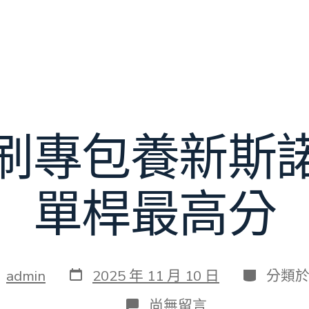
刷專包養新斯
單桿最高分
發
分
：
admin
2025 年 11 月 10 日
分類
表
類
日
在
尚無留言