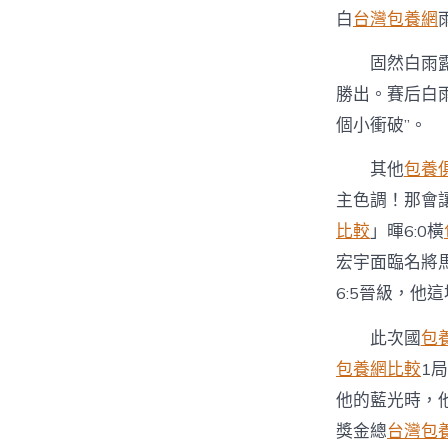
白
台灣包養網
固然白雨露
勝出。賽后白
個小衝破”。
其他
包養
主色調！那會
比較
」暉6:0橫
宏宇面臨名將馬
6:5晉級，他
此次國
包
包養網比較
1
他的藍光時，
獎金總
台灣包