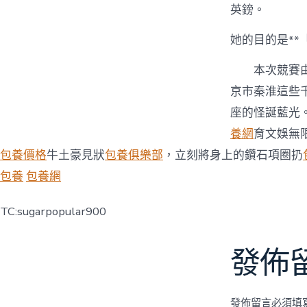
英鎊。
她的目的是**
本次競賽
京市秦淮這些
座的怪誕藍光
養網
育文娛無
包養價格
牛土豪見狀
包養俱樂部
，立刻將身上的鑽石項圈扔
包養
包養網
TC:sugarpopular900
發佈
發佈留言必須填