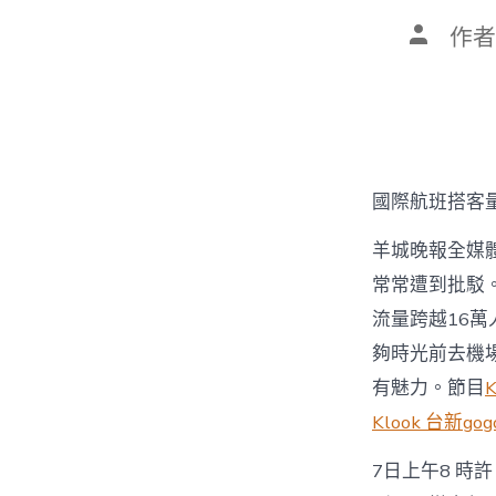
文
作者
章
作
者
國際航班搭客
羊城晚報全媒
常常遭到批駁
流量跨越16萬
夠時光前去機
有魅力。節目
Klook 台新go
7日上午8 時許