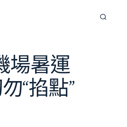
搜
尋
切
換
開
關
惠機場暑運
勿“掐點”