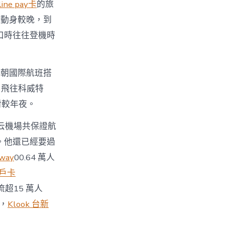
ine pay卡
的旅
里動身較晚，到
口時往往登機時
今朝國際航班搭
州飛往科威特
對較年夜。
）白云機場共保證航
。他還已經要過
way
00.64 萬人
大戶卡
流超15 萬人
次，
Klook 台新