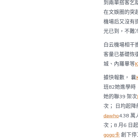
到兩單搭客乞助
在文娛圈的突
機場后又沒有提
光已到，不難
白云機場相干
客量已基礎恢復
城、內羅畢等
據快報數， 曩
班82她進學時
她的聯39 架次
次； 日均起降
dawho
4.38 
次；8 月6 日
gogo卡
創下停