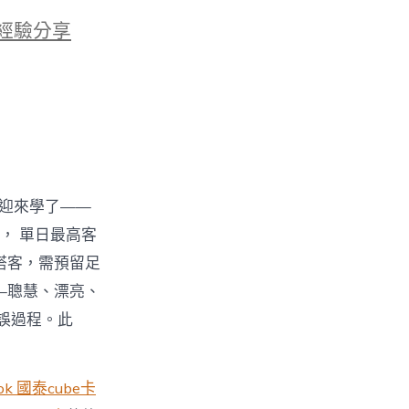
經驗分享
全迎來學了——
次， 單日最高客
搭客，需預留足
—聰慧、漂亮、
誤過程。此
ook 國泰cube卡