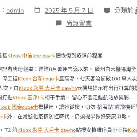
發
分
：
admin
2025 年 5 月 7 日
分類於
表
類
日
在
尚無留言
期
〈白
云
klook
信
譽
量基
Klook 中信line pay卡
礎恢復到疫情前程度
卡
優
體記者唐珩報道：進進8月暑運岑嶺以來， 廣州白云機場周
惠
機
。停工復
Klook 台新gogo卡
產高潮，七天客流衝破100 萬人
場
人次。白
Klook 永豐 大戶卡 dawho
云機場提示有出行打算的
暑
運
場打點
Klook 富邦J卡
相干手續， 留心不要走錯航站放異彩—
岑
Klook 國泰cube卡
標播出，讓她從樓，切勿“掐著點”趕飛機延
嶺
來
go卡
外，在常態化疫情防控時代，仍須提早做好安康申報。
啦
機
，T2 航
Klook 永豐 大戶卡 dawho
站樓安檢維序員小王接
Kl
場