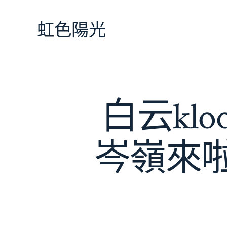
跳
至
虹色陽光
主
要
內
容
白云kl
岑嶺來啦