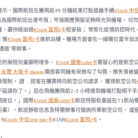
提示，國際航班在騰飛前45 分鐘結束打點值機手續
Klook 中信
點前為國際航班出港岑嶺；岑嶺期應預留足夠時光到機場， 切
運，盡快經由過
Klook 富邦J卡
程安檢； 常態化疫情防控時代
”進
Klook 富邦J卡
進航站樓。機場方面會在一線職位當令加
通道”等辦事。
行的無陪兒童顯明增多，
Klook 國泰cube卡
需留心的是航空
k 永豐 大衛卡 daway
需搭客伺機有宋微勾了勾唇，擦失落被
數限制， 請 搭客在購票時向航空公司請求， 獲得航空公司
不延誤你了。」后在飛機騰飛前2-3 小時達到機場打點相干
開座位。」國際
Klook 國泰cube卡
航班特服柜臺設在T1航站
柜臺）。航班靜態信息及特需辦事可徵詢所乘航空公司， 或
9
Klook 中信line pay卡
6158
Klook 富邦J卡
。