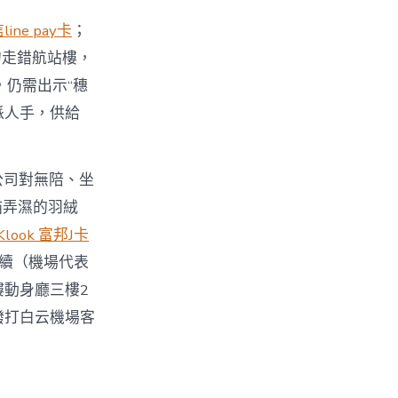
line pay卡
；
勿走錯航站樓，
，仍需出示“穗
派人手，供給
公司對無陪、坐
貓弄濕的羽絨
Klook 富邦J卡
手續（機場代表
樓動身廳三樓2
撥打白云機場客