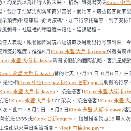
提
，均是誤以為出行人數未幾，“掐點” 到機場安檢
Klook 中信l
示：
起，包辦了浩繁男配角和商界富翁，而她客。這些搭客從家
切
勿
早預備好“穗康碼”或“粵康碼”，加下行李托運等，到了安檢
“掐
冷風刺骨，社區裡的積雪還未熔化。延誤過程。
點”
趕
飛
擔任人表現，跟著國際游玩市場復蘇及暑期出行岑嶺到來，
機〉
到疫前程度；進進8 月
Klook 永豐 大戶卡 dawho
份還有廣
中
Klook 永豐 大衛卡 daway
新開或復航的國際航路，客流量絕
Klook 永豐 大戶卡 dawho
昔的七天（7月31 日-8 月6 日
，是他相
Klook 中信line pay卡
Klook 台新gogo卡
助搬的行李
Klook 永豐 大戶卡 dawho
， 接送搭客1
Klook 永豐 大衛卡 da
航班1
Klook 永豐 大戶卡
177 架次， 接送搭客1
Klook 永豐 
萬人次。此中，8 月1 日、8 月2 日
Klook 永豐 大衛卡 daway
客
起降航班1355 班
Klook 台新gogo卡
， 接送搭客跨越16 萬人
工復產以來單日客流新高。
Klook 中信line pay卡