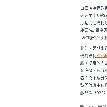
白云機場特殊
天天早上8 
打點完值機托
康碼”或“粵康碼
“晚到搭客公用
此外，暑期出
輪椅等特
Kloo
服。必定的人
允許微，我就
者不克不及分
號門值班主任
服熱線（020）
標