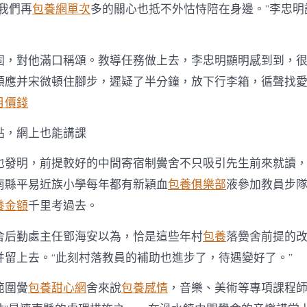
我們再
包養網單次
多的關心也抵不外怙恃陪在身邊。”李忠明
固，對他滿口稱頌。教導任務做上去，李忠明顯明感到到，
順應并宋微頓住腳步，遲疑了半分鐘，放下行李箱，循聲找
月價錢
點，網上也能講課
也發明，前提較好的中間寄宿制黌舍不只吸引先生前來就讀
南縣平易近族小學每年都有新穎血
包養俱樂部
液參加教員步
養金額
千里考過去。
舍后勤處主任鄧海安以為，恰是這些年村
包養
落黌舍前提的
并留上去。“此刻村落教員的補助也進步了，待遇變好了。”
範圍黌
包養甜心網
舍來說
包養感情
，音樂、美術等專項課程