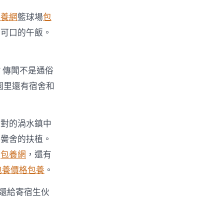
包養網
籃球場
包
有可口的午飯。
？傳聞不是通俗
園里還有宿舍和
絕對的渦水鎮中
制黌舍的扶植。
床
包養網
，還有
包養價格
包養
。
月還給寄宿生伙