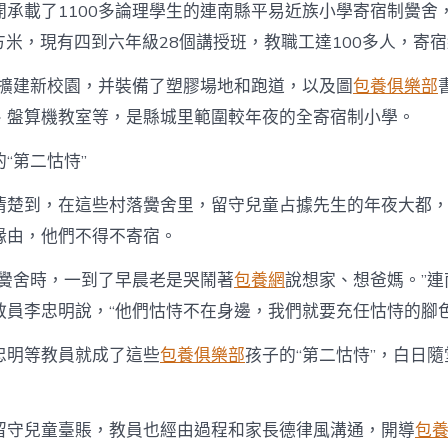
開承載了1100多論理學生的連南縣平易近族小學寄宿制黌舍
平方米，現有四到六年級28個講授班，教職工達100多人，寄
小學擴建新校園，并裝備了塑膠場地和跑道，以及圖
包養俱樂部
、盤算機教室等，是縣城里範圍較年夜的全寄宿制小學。
“第二怙恃”
清楚到，在這些村落黌舍里，留守兒童占據先生的年夜大都
緣由，他們不得不寄宿。
來黌舍時，一到了早晨老是哭鬧著
包養網
說想家、想爸媽。”
教員李忠明說，“他們怙恃不在身邊，我們就要充任怙恃的腳色
忠明等教員就成了這些
包養俱樂部
孩子的“第二怙恃”，白日
留守兒童臺賬，教員也經由過程和家長德律風溝通，開導
包