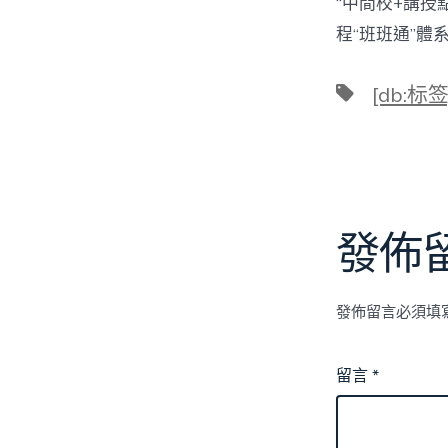
“中間校+講
程“班班通”
標
[db:标签
籤
發佈
發佈留言必須填
留言
*