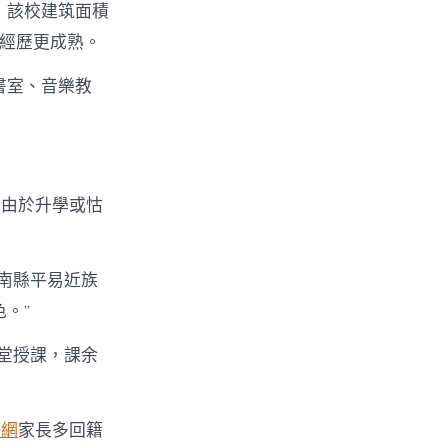
，該校建筑面積
宿經歷更成熟。
書室、音樂教
，由於升學或怙
連南縣平易近族
。”
隨堂授課，課余
養網
家長多回籍