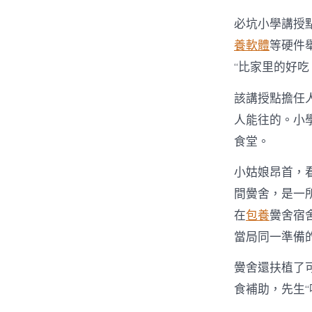
必坑小學講授
養軟體
等硬件
“比家里的好
該講授點擔任
人能往的。小
食堂。
小姑娘昂首，
間黌舍，是一
在
包養
黌舍宿
當局同一準備
黌舍還扶植了
食補助，先生