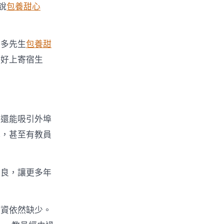
說
包養甜心
很多先生
包養甜
愛好上寄宿生
，還能吸引外埠
隊，甚至有教員
改良，讓更多年
師資依然缺少。