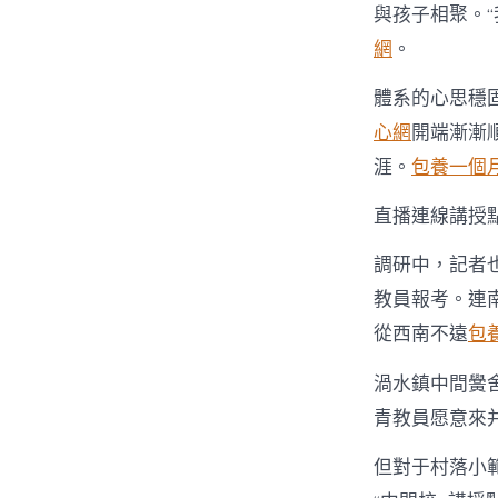
與孩子相聚。“
網
。
體系的心思穩
心網
開端漸漸
涯。
包養一個
直播連線講授
調研中，記者
教員報考。連
從西南不遠
包
渦水鎮中間黌
青教員愿意來
但對于村落小