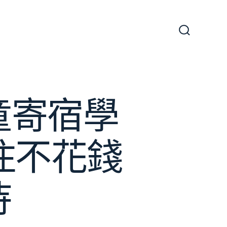
搜
尋
切
換
開
關
童寄宿學
住不花錢
恃