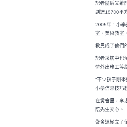
記者隨后又離
到達18700
2005年，
室、美術教室
教員成了他們的
記者采訪中也
恃外出務工等
“不少孩子剛
小學信息技巧
在黌舍里，李
陪先生交心。
黌舍還樹立了