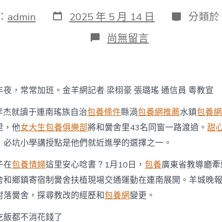
發
分
：
admin
2025 年 5 月 14 日
分類於
表
類
日
在
尚無留言
期
〈留
一
包
養
網
夜，常常加班。金羊網記者 梁栩豪 張璐瑤 通信員 粵教宣
心
得
，李杰就讀于連南瑤族自治
包養條件
縣渦
包養網推薦
水鎮
包養網
守
兒
里，他
女大生包養俱樂部
將和黌舍里43名同窗一路渡過。
甜
童
，必坑小學講授點是他們就近進學的選擇之一。
寄
宿
子在
包養情婦
這里安心唸書？1月10日，
包養
廣東省教導廳牽
學
校
舍和鄉鎮寄宿制黌舍扶植現場交通運動在連南展開。羊城晚
過
得
村落黌舍，探尋教改的經歷和
包養網
變更。
若
何？
吃飯都不消花錢了