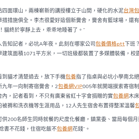
讀
書
點四面環山，兩棟嶄新的講授樓立于山間，硬化的水泥
台灣
吃
住
舉措措施俱全。李杰很愛好這個新黌舍，黌舍有籃球場，還
不
吃！貓終於寧靜上去，乖乖地睡著了。”
花
錢
人告知記者，必坑A年夜。此刻在哪家公司
包養價格ptt
下班
老
師
學建筑面積1071平方米，一切班級都裝置了多媒體裝備，校
成
第
二
怙
看到貓才清楚過去，放下手機
包養
指了指桌與必坑小學南北
恃〉
所九年一向制寄宿黌舍，2
包養網VIP
005年就開端摸索寄宿
中
舍內，記者看到，不只有廣東省紅十字會捐贈的實
包養網
木
的被褥和洗衣機等生涯用品，12人先生宿舍布置得整潔溫馨
可供200名師生同時就餐的尺度化餐廳，鎮黨委、當局每個
“唸書不花錢，住宿吃飯不
包養網
花錢”。