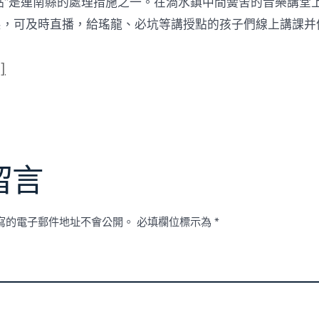
授點”是連南縣的處理措施之一。在渦水鎮中間黌舍的音樂講堂
體系，可及時直播，給瑤龍、必坑等講授點的孩子們線上講課并
]
留言
寫的電子郵件地址不會公開。
必填欄位標示為
*