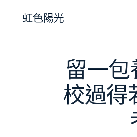
跳
至
虹色陽光
主
要
內
容
留一包
校過得