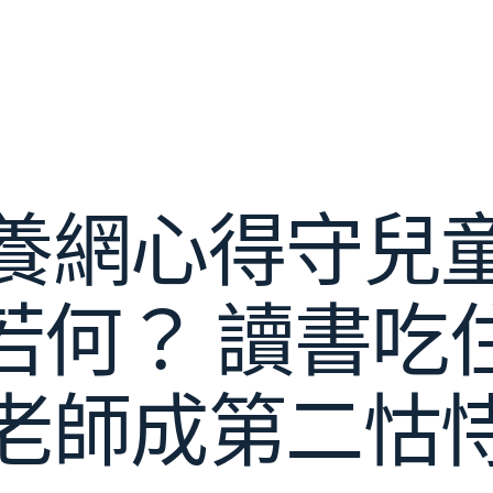
養網心得守兒
若何？ 讀書吃
老師成第二怙