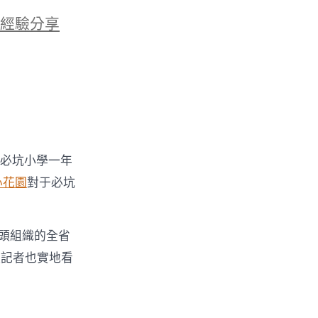
經驗分享
必坑小學一年
心花園
對于必坑
頭組織的全省
報記者也實地看