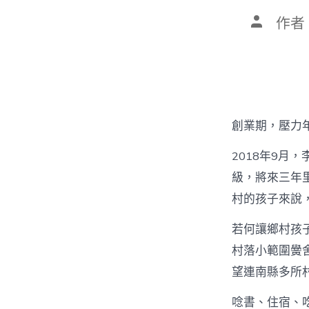
文
作者
章
作
者
創業期，壓力年
2018年9月
級，將來三年
村的孩子來說
若何讓鄉村孩
村落小範圍黌
望連南縣多所
唸書、住宿、