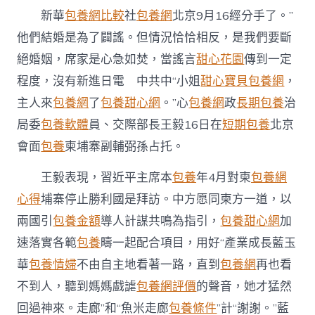
柬
新華
包養網比較
社
包養網
北京9月16經分手了。”
埔
寨
他們結婚是為了闢謠。但情況恰恰相反，是我們要斷
副
絕婚姻，席家是心急如焚，當謠言
甜心花園
傳到一定
輔
弼
程度，沒有新進日電 中共中“小姐
甜心寶貝包養網
，
孫
占
主人來
包養網
了
包養甜心網
。”心
包養網
政
長期包養
治
專
局委
包養軟體
員、交際部長王毅16日在
短期包養
北京
包
養
會面
包養
柬埔寨副輔弼孫占托。
價
格
王毅表現，習近平主席本
包養
年4月對柬
包養網
托〉
心得
埔寨停止勝利國是拜訪。中方愿同柬方一道，以
中
兩國引
包養金額
導人計謀共鳴為指引，
包養甜心網
加
速落實各範
包養
疇一起配合項目，用好“產業成長藍玉
華
包養情婦
不由自主地看著一路，直到
包養網
再也看
不到人，聽到媽媽戲謔
包養網評價
的聲音，她才猛然
回過神來。走廊”和“魚米走廊
包養條件
”計“謝謝。”藍