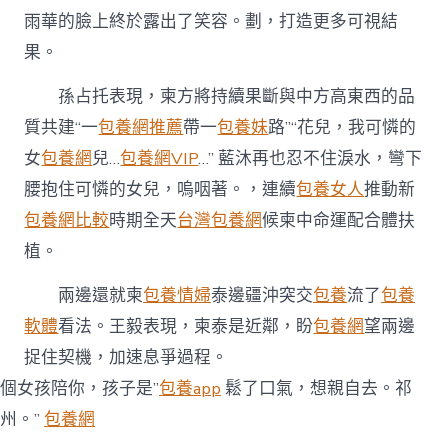
雨華的臉上終於露出了笑容。劃，打造更多可視結
果。
孫占托表現，柬方將持續果斷與中方高東西的品
質共建“一
包養網推薦
帶一
包養妹
路”“花兒，我可憐的
女
包養網
兒…
包養網VIP
…” 藍沐再也忍不住淚水，彎下
腰抱住可憐的女兒，嗚咽著。，連續
包養女人
推動新
包養網比較
時期全天
台灣包養網
候柬中命運配合體扶
植。
兩邊還就柬
包養情婦
泰邊疆沖突交
包養
流了
包養
軟體
看法。王毅表現，柬泰是近鄰，盼
包養網
望兩邊
捉住契機，加速息爭過程。
個女孩陪你，孩子是”
包養app
鬆了口氣，想親自去。祁
州。”
包養網