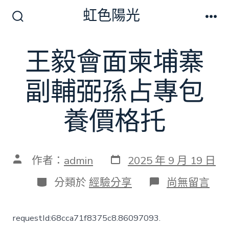
跳
虹色陽光
至
搜
選
尋
單
主
切
王毅會面柬埔寨
要
換
開
內
關
副輔弼孫占專包
容
養價格托
發
文
作者：
admin
2025 年 9 月 19 日
表
章
日
作
分
在
分類於
經驗分享
尚無留言
期
者
類
〈王
毅
會
requestId:68cca71f8375c8.86097093.
面