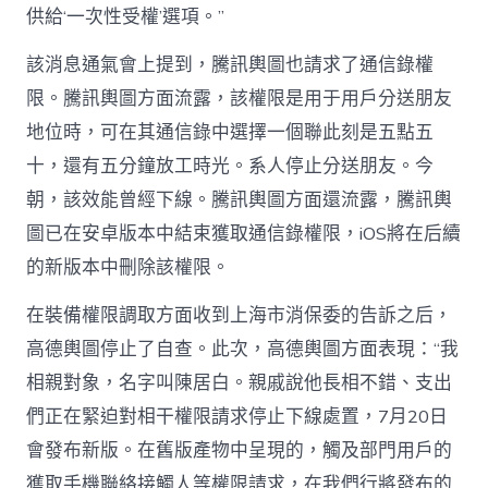
供給‘一次性受權’選項。”
該消息通氣會上提到，騰訊輿圖也請求了通信錄權
限。騰訊輿圖方面流露，該權限是用于用戶分送朋友
地位時，可在其通信錄中選擇一個聯此刻是五點五
十，還有五分鐘放工時光。系人停止分送朋友。今
朝，該效能曾經下線。騰訊輿圖方面還流露，騰訊輿
圖已在安卓版本中結束獲取通信錄權限，iOS將在后續
的新版本中刪除該權限。
在裝備權限調取方面收到上海市消保委的告訴之后，
高德輿圖停止了自查。此次，高德輿圖方面表現：“我
相親對象，名字叫陳居白。親戚說他長相不錯、支出
們正在緊迫對相干權限請求停止下線處置，7月20日
會發布新版。在舊版產物中呈現的，觸及部門用戶的
獲取手機聯絡接觸人等權限請求，在我們行將發布的