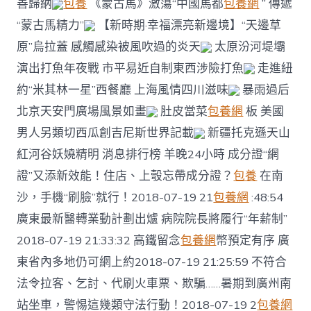
善歸納
包養
《蒙古馬》激蕩“中國馬都
包養網
” 傳遞
“蒙古馬精力”
【新時期·幸福漂亮新邊境】“天邊草
原”烏拉蓋 感觸感染被風吹過的炎天
太原汾河堤壩
演出打魚年夜戰 市平易近自制東西涉險打魚
走進紐
約“米其林一星”西餐廳 上海風情四川滋味
暴雨過后
北京天安門廣場風景如畫
肚皮當菜
包養網
板 美國
男人另類切西瓜創吉尼斯世界記載
新疆托克遜天山
紅河谷妖嬈精明 消息排行榜 羊晚24小時 成分證“網
證”又添新效能！住店、上彀忘帶成分證？
包養
在南
沙，手機“刷臉”就行！2018-07-19 21
包養網
:48:54
廣東最新醫轉業動計劃出爐 病院院長將履行“年薪制”
2018-07-19 21:33:32 高鐵留念
包養網
幣預定有序 廣
東省內多地仍可網上約2018-07-19 21:25:59 不符合
法令拉客、乞討、代刷火車票、欺騙……暑期到廣州南
站坐車，警惕這幾類守法行動！2018-07-19 2
包養網