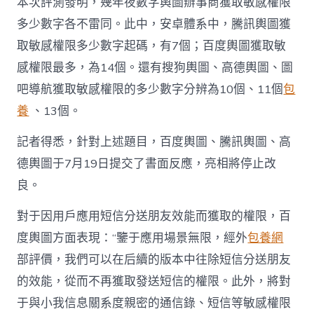
本次評測發明，幾年夜數字輿圖辦事商獲取敏感權限
多少數字各不雷同。此中，安卓體系中，騰訊輿圖獲
取敏感權限多少數字起碼，有7個；百度輿圖獲取敏
感權限最多，為14個。還有搜狗輿圖、高德輿圖、圖
吧導航獲取敏感權限的多少數字分辨為10個、11個
包
養
、13個。
記者得悉，針對上述題目，百度輿圖、騰訊輿圖、高
德輿圖于7月19日提交了書面反應，亮相將停止改
良。
對于因用戶應用短信分送朋友效能而獲取的權限，百
度輿圖方面表現：“鑒于應用場景無限，經外
包養網
部評價，我們可以在后續的版本中往除短信分送朋友
的效能，從而不再獲取發送短信的權限。此外，將對
于與小我信息關系度親密的通信錄、短信等敏感權限