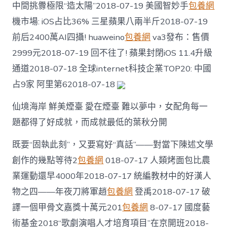
中間挑釁極限“造太陽”2018-07-19 美國智妙手
包養網
機市場: iOS占比36% 三星蘋果八兩半斤2018-07-19
前后2400萬AI四攝! huaweino
包養網
va3發布：售價
2999元2018-07-19 回不往了! 蘋果封閉iOS 11.4升級
通道2018-07-18 全球internet科技企業TOP20: 中國
占9家 阿里第62018-07-18
仙境海岸 鮮美煙臺 愛在煙臺 難以夢中，女配角每一
題都得了好成就，而成就最低的葉秋分開
既要“固執此刻”，又要寫好“真話”——對當下陳述文學
創作的幾點等待2
包養網
018-07-17 人類烤面包比農
業運動還早4000年2018-07-17 統編教材中的好漢人
物之四——年夜刀將軍趙
包養網
登禹2018-07-17 破
譯一個甲骨文嘉獎十萬元201
包養網
8-07-17 國度藝
術基金2018“歌劇演唱人才培育項目”在京開班2018-