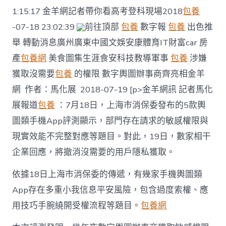
1:15:17 金羊網記者帶你看高考登科現場2018
包養
-07-18 23:02:39
前往頂部
包養
數字報
包養
出色推
舉 轉動消息廣州廣東中國文娛安康體育IT財富car 房
產
包養網
美食圖集生涯食安科技教導軍事
包養
涉嫌
獲取沒需要
包養
的權限 數字輿圖辦事商齊亮相金羊
網 作者：馬化展 2018-07-19 [p>金羊網訊 記者馬化
展報道
包養
：7月18日，上海市消保委發布的5款輿
圖類手機App評測顯示，部門存在請求的敏感權限與
現實效能不完整對應等題目。對此，19日，數家相干
企業回應，將撤消沒需要的用戶隱私獲取。
依據18日上海市消保委的傳遞，有幾家手機輿圖類
App存在多重小我信息平安風險，包含過度索權、應
用技巧手腕繞開受權流程等題目。
包養網