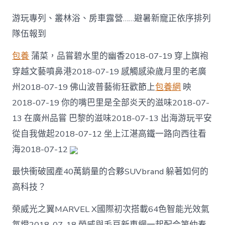
嫌
獲
游玩專列、叢林浴、房車露營……避暑新寵正依序排列
取
沒
隊伍報到
需
要
包養
蒲菜，品嘗碧水里的幽香2018-07-19 穿上旗袍
的
穿越文藝噴鼻港2018-07-19 感觸感染歲月里的老廣
權
限
州2018-07-19 佛山波普藝術狂歡節上
包養網
映
數
字
2018-07-19 你的嘴巴里是全部炎天的滋味2018-07-
地
13 在廣州品嘗 巴黎的滋味2018-07-13 出海游玩平安
圖
服
從自我做起2018-07-12 坐上江湛高鐵一路向西往看
務
海2018-07-12
商
甜
最快衝破國產40萬銷量的合夥SUVbrand 躲著如何的
心
寶
高科技？
物
喜
榮威光之翼MARVEL X國際初次搭載64色智能光效氣
包
養
氛燈2018-07-18 榮威與毛豆新車網一起配合第仲春