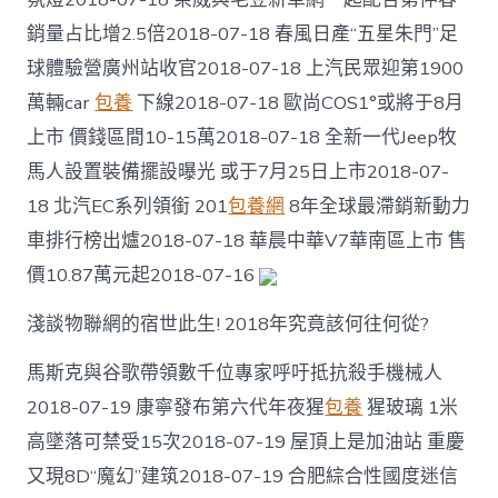
網
銷量占比增2.5倍2018-07-18 春風日產“五星朱門”足
齊
表
球體驗營廣州站收官2018-07-18 上汽民眾迎第1900
態〉
萬輛car
包養
下線2018-07-18 歐尚COS1°或將于8月
中
上市 價錢區間10-15萬2018-07-18 全新一代Jeep牧
馬人設置裝備擺設曝光 或于7月25日上市2018-07-
18 北汽EC系列領銜 201
包養網
8年全球最滯銷新動力
車排行榜出爐2018-07-18 華晨中華V7華南區上市 售
價10.87萬元起2018-07-16
淺談物聯網的宿世此生! 2018年究竟該何往何從?
馬斯克與谷歌帶領數千位專家呼吁抵抗殺手機械人
2018-07-19 康寧發布第六代年夜猩
包養
猩玻璃 1米
高墜落可禁受15次2018-07-19 屋頂上是加油站 重慶
又現8D“魔幻”建筑2018-07-19 合肥綜合性國度迷信