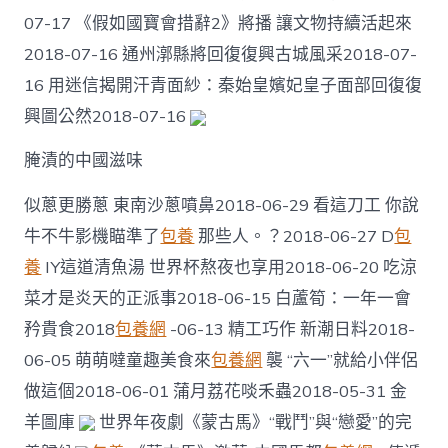
07-17 《假如國寶會措辭2》將播 讓文物持續活起來
2018-07-16 通州漷縣將回復復興古城風采2018-07-
16 用迷信揭開汗青面紗：秦始皇嬪妃皇子面部回復復
興圖公然2018-07-16
腌漬的中國滋味
似蔥更勝蔥 東南沙蔥噴鼻2018-06-29 看這刀工 你說
牛不牛影機瞄準了
包養
那些人。？2018-06-27 D
包
養
IY這道清魚湯 世界杯熬夜也享用2018-06-20 吃涼
菜才是炎天的正派事2018-06-15 白蘆筍：一年一會
矜貴食2018
包養網
-06-13 精工巧作 新潮日料2018-
06-05 萌萌噠童趣美食來
包養網
襲 “六一”就給小伴侶
做這個2018-06-01 蒲月荔花啖禾蟲2018-05-31 金
羊圖庫
世界年夜劇《蒙古馬》“戰鬥”與“戀愛”的完