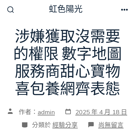
跳
虹色陽光
至
搜
選
尋
單
主
切
涉嫌獲取沒需要
要
換
開
內
關
的權限 數字地圖
容
服務商甜心寶物
喜包養網齊表態
發
文
作者：
admin
2025 年 4 月 18 日
表
章
日
作
分
在
分類於
經驗分享
尚無留言
期
者
類
〈涉