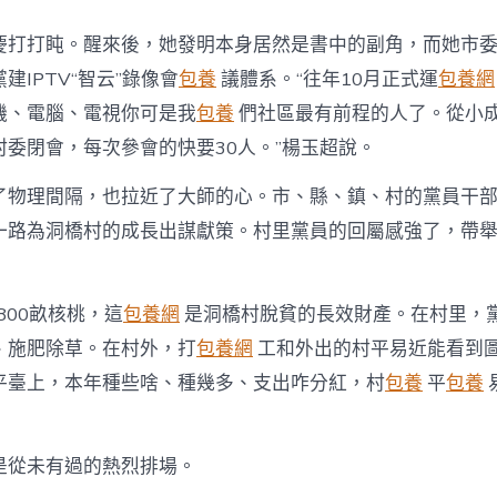
慶打打盹。醒來後，她發明本身居然是書中的副角，而她市
建IPTV“智云”錄像會
包養
議體系。“往年10月正式運
包養網
機、電腦、電視你可是我
包養
們社區最有前程的人了。從小
村委閉會，每次參會的快要30人。”楊玉超說。
了物理間隔，也拉近了大師的心。市、縣、鎮、村的黨員干
一路為洞橋村的成長出謀獻策。村里黨員的回屬感強了，帶
800畝核桃，這
包養網
是洞橋村脫貧的長效財產。在村里，
、施肥除草。在村外，打
包養網
工和外出的村平易近能看到
平臺上，本年種些啥、種幾多、支出咋分紅，村
包養
平
包養
是從未有過的熱烈排場。