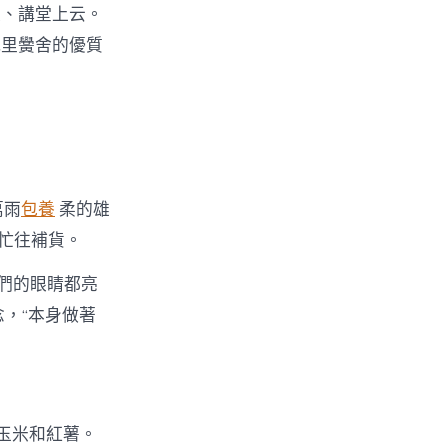
線、講堂上云。
城里黌舍的優質
萬雨
包養
柔的雄
忙往補貨。
們的眼睛都亮
，“本身做著
玉米和紅薯。