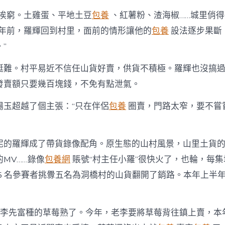
山挨窮。土雞蛋、平地土豆
包養
、紅薯粉、渣海椒……城里俏
幾年前，羅輝回到村里，面前的情形讓他的
包養
設法逐步果斷
”
挺難。村平易近不信任山貨好賣，供貨不積極。羅輝也沒搞
發賣額只要幾百塊錢，不免有點泄氣。
楊玉超越了個主張：“只在伴侶
包養
圈賣，門路太窄，要不嘗
怩的羅輝成了帶貨錄像配角。原生態的山村風景，山里土貨
MV……錄像
包養網
賬號“村主任小羅”很快火了，也輪，每
 5 名參賽者挑釁五名為洞橋村的山貨翻開了銷路。本年上半
近李先富種的草莓熟了。今年，老李要將草莓背往鎮上賣，本