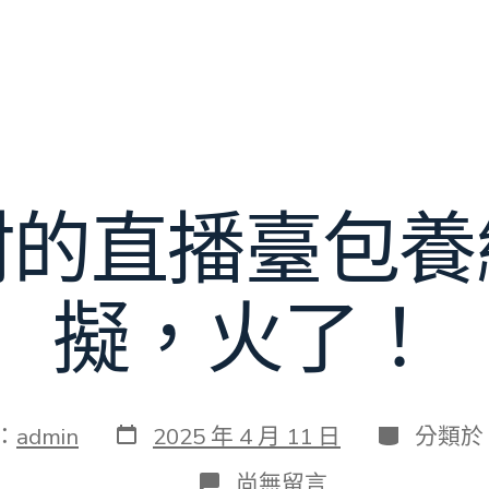
村的直播臺包養
擬，火了！
發
分
：
admin
2025 年 4 月 11 日
分類於
表
類
日
在
尚無留言