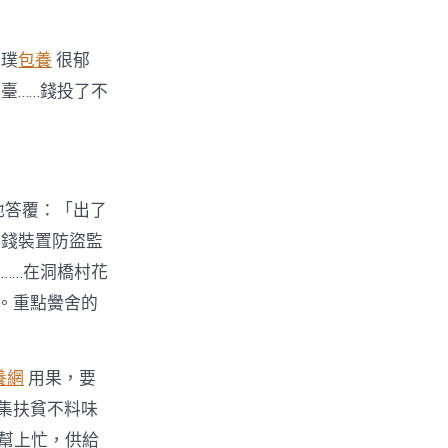
龔璞
包養
很郁
臺……錢投了不
地答覆：「出了
花錢裝置防盜監
……在洞橋村花
。重點黌舍的
養網
用果，要
集扶貧不料味
，幫上忙，供給