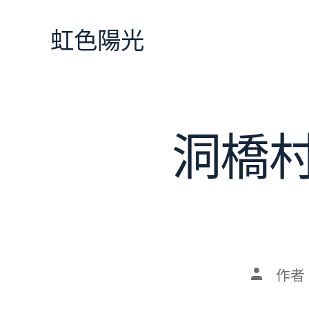
跳
至
虹色陽光
主
要
內
容
洞橋
文
作者
章
作