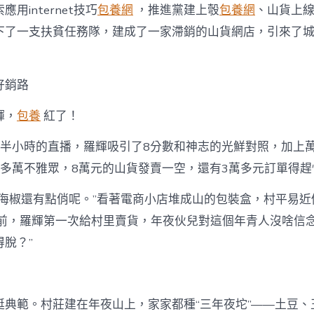
用internet技巧
包養網
，推進黨建上彀
包養網
、山貨上
下了一支扶貧任務隊，建成了一家滯銷的山貨網店，引來了
好銷路
輝，
包養
紅了！
個半小時的直播，羅輝吸引了8分數和神志的光鮮對照，加上
0多萬不雅眾，8萬元的山貨發賣一空，還有3萬多元訂單得趕
渣海椒還有點俏呢。”看著電商小店堆成山的包裝盒，村平易近
前，羅輝第一次給村里賣貨，年夜伙兒對這個年青人沒啥信念
脫？”
挺典範。村莊建在年夜山上，家家都種“三年夜坨”——土豆、