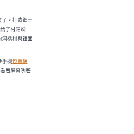
會了。打造鄉土
，給了村莊盼
的洞橋村與裡面
妙手機
包養網
旁看著屏幕咧著