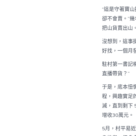
“這是守著寶
卻不會賣。”
把山貨賣出山。
沒想到，這事
好找，一個月
駐村第一書記
直播帶貨？”
于是，底本忸
程，興趣實足的
減，直到剩下
增收30萬元。
5月，村平易