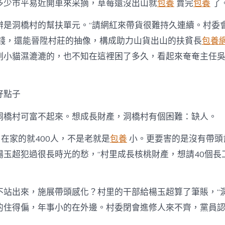
多少市平易近開車來采摘，草莓還沒出山就
包養
賣完
包養
了
辦是洞橋村的幫扶單元。“請網紅來帶貨很難持久連續。村委
錢，還能晉陞村莊的抽像，構成助力山貨出山的扶貧長
包養
副小貓濕漉漉的，也不知在這裡困了多久，看起來奄奄主任
好點子
洞橋村可富不起來。想成長財產，洞橋村有個困難：缺人。
人，在家的就400人，不是老就是
包養
小。更要害的是沒有帶頭
楊玉超犯過很長時光的愁，“村里成長核桃財產，想請40個長
不站出來，施展帶頭感化？村里的干部給楊玉超算了筆賬，“洞
的住得偏，年事小的在外邊。村委閉會進修人來不齊，黨員