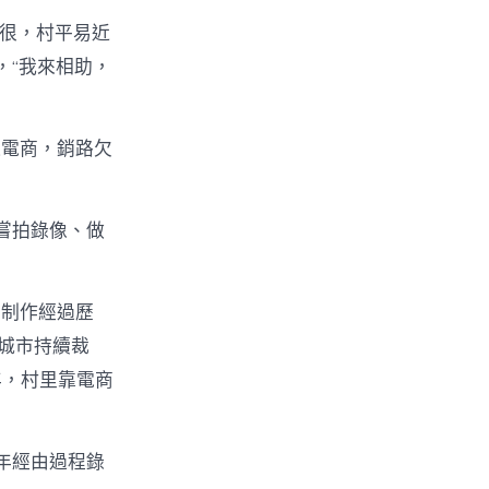
得很，村平易近
，“我來相助，
過電商，銷路欠
嘗拍錄像、做
的制作經過歷
集城市持續裁
年，村里靠電商
年經由過程錄