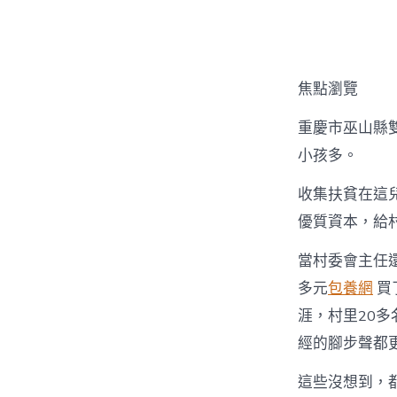
者
焦點瀏覽
重慶市巫山縣
小孩多。
收集扶貧在這
優質資本，給
當村委會主任
多元
包養網
買
涯，村里20
經的腳步聲都
這些沒想到，