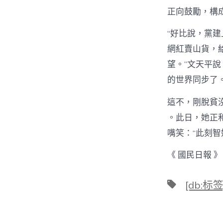
正向鼓勵，構
“好比說，黨
網紅賣山貨，
望。”文天平
的世界同步了
這不，剛脫貧
。此日，她正
嘴笑：“此刻智
《 國民日報 》（
標
[db:标签
籤