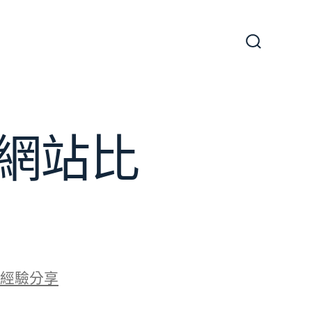
搜
尋
切
換
開
關
網站比
經驗分享