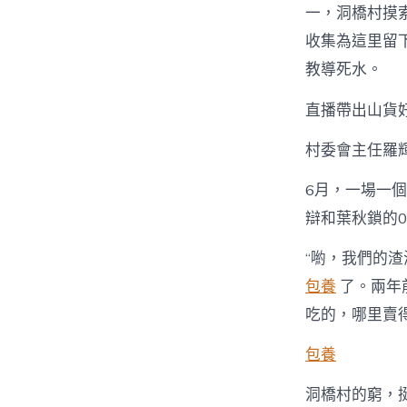
一，洞橋村摸索應
收集為這里留
教導死水。
直播帶出山貨
村委會主任羅
6月，一場一
辯和葉秋鎖的
“喲，我們的
包養
了。兩年
吃的，哪里賣得
包養
洞橋村的窮，