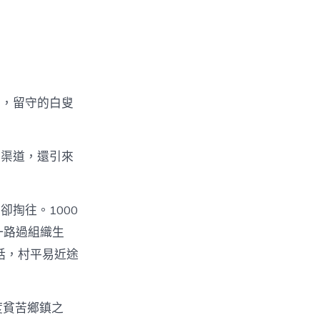
薯，留守的白叟
收渠道，還引來
掏往。1000
一路過組織生
話，村平易近途
度貧苦鄉鎮之