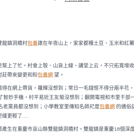
期
〈洞
橋
村
的
直
播
臺
雙龍鎮洞橋村
包養
建在年夜山上，家家都種土豆、玉米和紅
包
養
網
站
兒幫上了忙。村會上彀、山貨上線、講堂上云，不只拓寬增
比
村莊帶來變更和盼
包養網
望。
擬，
火
了！〉
還得在網上帶貨，羅輝沒想到；常日一毛錢恨不得分兩半花，卻
中
了智妙手機，村平易近王友菊沒想到；翻開電視和市里干部
多名老黨員都沒想到；小學教室里傳知名師尺度
包養網
的通俗
更緩更輕了……
都產生在重慶市巫山縣雙龍鎮洞橋村。雙龍鎮是重慶18個深