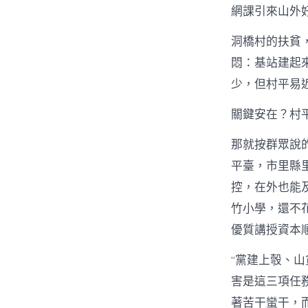
網課引來山外
洞橋村的扶貧
悶：基站建起
少，但村平易
關鍵安在？村
那就按群眾說
平臺，市里縣
控，在外也能
竹小學，還不
優質講授資本
“黨建上彀、
害是這三項任
著苦干蠻干，而