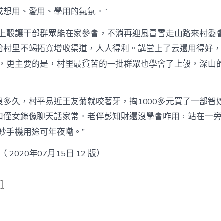
成想用、愛用、學用的氣氛。”
建上彀讓干部群眾能在家參會，不消再迎風冒雪走山路來村委
給村里不竭拓寬增收渠道，人人得利。講堂上了云還用得好
說，更主要的是，村里最貧苦的一批群眾也學會了上彀，深山
。
沒多久，村平易近王友菊就咬著牙，掏1000多元買了一部智
和侄女錄像聊天話家常。老伴彭知財還沒學會咋用，站在一
妙手機用途可年夜嘞。”
 2020年07月15日 12 版）
]