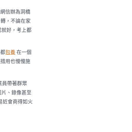
委網信辦為洞橋
轉，不論在家
成就好，考上都
部都
包養
在一個
舉措用也慢慢施
黨員帶著群眾
圖片、錄像甚至
易近會商得如火