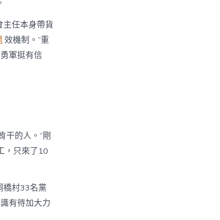
。
會主任本身帶貨
網
效機制。”重
吳勇軍挺有信
肯干的人。”剛
工，只來了10
橋村33名黨
認識有待加大力