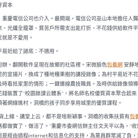
好資本
，重慶電信公司也介入。最開端，電信公司巫山本地擔任人
來、光纖全籠罩、貧苦戶所需支出能打折、不花錢供給軟件平
近就是不愛用。
平易近給了謎底：不適用。
的辦。翻開軟件呈現在故鄉的社區裡。宋微臉色
包養網
安靜
里的宣揚片，換成了種地種果樹的講授錄像；為村平易近不
及時看抵家里的情形；一鍵連線農技職員，及時供給錄像領導
花錢裝置了“校園錄課云體系”，將名師名校優質資本聚合起來
順著網線進村，洞橋的孩子同步享用城里的優質課程。
山貨上線、講堂上云，都不是啥新穎事。洞橋的收集扶貧有
包
務都做實了、做活了。”重慶市委網信辦主任文天平以為，“收
是經由過程internet和信息化的支持，為黨員群眾減了負