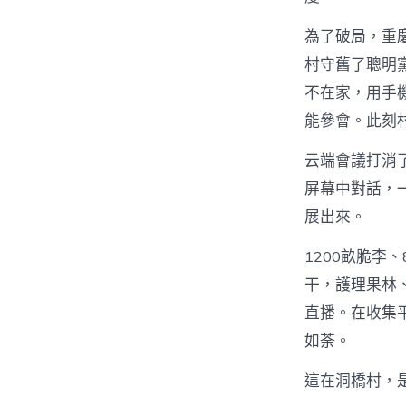
為了破局，重
村守舊了聰明黨
不在家，用手
能參會。此刻
云端會議打消
屏幕中對話，
展出來。
1200畝脆李、
干，護理果林
直播。在收集
如荼。
這在洞橋村，