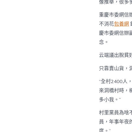
像推舉，很多
重慶市委網信
不消花
包養網
慶市委網信辦
念。
云端議出脫貧
只靠賣山貨，
“全村2400
來洞橋村時，
多小我。”
村里黨員為啥
員，年事年夜
度。”