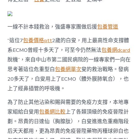
一線不計本錢救治，強盛專家團做后援
包養管道
“這位7
包養價格ptt
2歲的白叟，用上最高性命支撐體
系ECMO曾經十多天了，可至今仍然無法
包養網dcard
脫機”，來自中山市第二國民病院的一線專家們一向在
思考著這位危重型白
包養網單次
叟的救治戰略。發病
20多天了，白叟用上了ECMO（體外膜肺氧合），也
上了經鼻插管的呼吸機。
為了防止其他沾染和賜與需要的免疫力支撐，本地專
家組給白叟用
包養網比較
上了各類頂級的免疫晉陞計
劃。昂貴的日達仙（胸腺肽），白叟進進危重癥階段
后天天都用，更為昂貴的免疫晉陞藥物丙種球卵白也