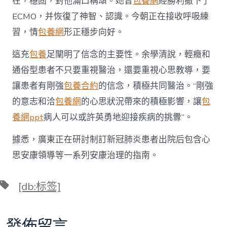
在，穩固，對他滿口稱頌。她曾
包養網
經勝利撤下了
ECMO，并恢復了神智、認識。今朝正在接收呼吸練
習，情
包養網
形正穩步向好。
這充
包養
足闡明了信念的主要性。余學清說，輕癥和
通俗型患者不只要重視醫治，還要重視心思教導，要
讓患者有剛強
包養合約
的信念，積極共同醫治。“剛強
的意志和洽
包養網
的心思狀況帶來的積極影響，讓
包
養網ppt
病人可以或許英勇地迎接疾病的挑釁”。
據悉，廣東正在研討制訂新冠肺炎患者出院后包含心
思安康領導等一系列安康治理的指南。
標
[db:标签]
籤
發佈留言