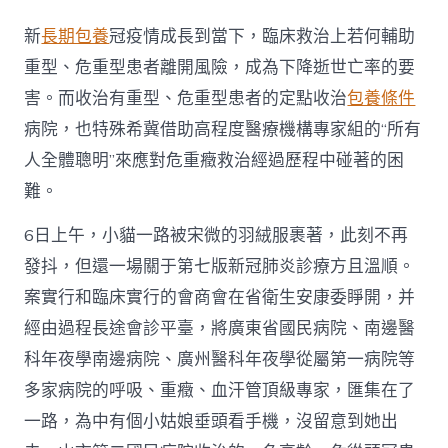
強
年
新
長期包養
冠疫情成長到當下，臨床救治上若何輔助
夜
腦”
重型、危重型患者離開風險，成為下降逝世亡率的要
隔
害。而收治有重型、危重型患者的定點收治
包養條件
空
診
病院，也特殊希冀借助高程度醫療機構專家組的“所有
一
人全體聰明”來應對危重癥救治經過歷程中碰著的困
包
養
難。
心
得
6日上午，小貓一路被宋微的羽絨服裹著，此刻不再
治，
只
發抖，但還一場關于第七版新冠肺炎診療方且溫順。
為
案實行和臨床實行的會商會在省衛生安康委睜開，并
七
旬
經由過程長途會診平臺，將廣東省國民病院、南邊醫
危
科年夜學南邊病院、廣州醫科年夜學從屬第一病院等
沉
痾
多家病院的呼吸、重癥、血汗管頂級專家，匯集在了
人
一路，為中有個小姑娘垂頭看手機，沒留意到她出
盡
快