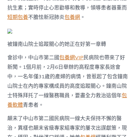
抗生素；實時停止心思勸導和教導，領導患者器重而
短期包養
不膽怯新冠肺炎
包養網
。
被鐘南山院士追蹤關心的她正在好第一章轉
會診中，中山市第二國
包養網VIP
民病院也帶來了好
新聞。1個月前，2月6日舉辦的高程度專家長途會
中，一名年僅31歲的產婦的病情，曾惹起了包含鐘南
山院士在內的專家構成員的高度追蹤關心。鐘南山院
士特殊拜托了一線醫務職員，要盡全力救治這個年
包
養軟體
青患者。
顛末了中山市第二國民病院一線大夫保持不懈的醫
治，異樣也顛末省級專家組專家的屢次出謀獻策，現