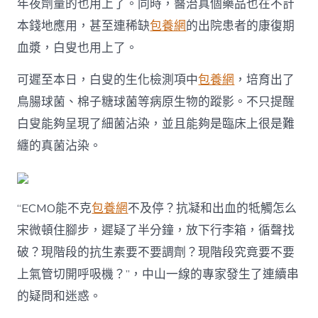
年夜劑量的也用上了。同時，醫治真個藥品也在不計
本錢地應用，甚至連稀缺
包養網
的出院患者的康復期
血漿，白叟也用上了。
可遲至本日，白叟的生化檢測項中
包養網
，培育出了
鳥腸球菌、棉子糖球菌等病原生物的蹤影。不只提醒
白叟能夠呈現了細菌沾染，並且能夠是臨床上很是難
纏的真菌沾染。
“ECMO能不克
包養網
不及停？抗凝和出血的牴觸怎么
宋微頓住腳步，遲疑了半分鐘，放下行李箱，循聲找
破？現階段的抗生素要不要調劑？現階段究竟要不要
上氣管切開呼吸機？”，中山一線的專家發生了連續串
的疑問和迷惑。