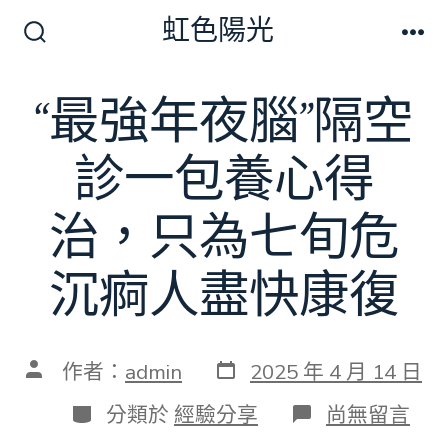
跳
虹色陽光
至
搜
選
尋
單
主
切
“最強年夜腦”隔空
要
換
開
內
關
診一包養心得
容
治，只為七旬危
沉痾人盡快康復
發
文
作者：
admin
2025 年 4 月 14 日
表
章
日
作
分
在
分類於
經驗分享
尚無留言
期
者
類
〈“最