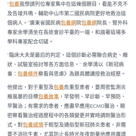
“
包養
我想請列位專家集中在這幾個題目，看能不克不
及告竣共鳴，輔助中山市第二國民病院更好地救治這
個病人。”廣東省國民病
包養網
院
包養網
院長、腎外科
專家余學清坐在長途會診平臺的一端，和諧著這場多
學科專家配合切磋。
“臨床大夫是最后的判定，這個診斷必需聯合病史、癥
狀、試驗室檢討等各方面信息。” 余學清以《新冠病
毒：
包養條件
察看與思慮》為題具體講授救治經歷。
他提出，對于重型及
包養
危重型患者，要周密監測炎
癥風暴的目標
包養故事
，早發明、早診斷、早預防、
早醫治；有需求的患者，應盡早應用ECMO醫治，親
密察看醫治經過歷程中的各類變更并實時調劑醫治形
式。對
包養感情
于輕型及通俗型新冠肺炎患者，非需
要不消抗生素，尤其防止長時光年夜劑量地應用廣譜