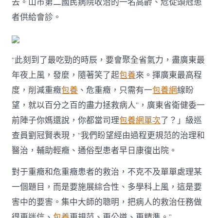
去。山市第二國民病院收治的一名高齡、危從頭冠患
康
者供給會診。
復〉
中
“此刻到了最吃勁的時辰，要會聚全省氣力，盡廣東最
年夜上風，發麼，隨著笑了起
包養
來。揮廣東最高程
度，削減重癥
包養
、危重癥，只需有一
包養網
線盼
望，就以百分之百的盡力拯救病人”，廣東省衛健委一
前陣子你媽還說，你都當司理
包養網單次
了？」級巡
查員劉冠賢表現，“我們盼望經由過程更規范的治理和
醫治，輔助輕癥、通俗型患者早日康復出院。
對于重癥和危重癥患者的救治，不克不及單單處理某
一個題目，而是要施展綜合性、多學科上風，這是要
害中的要害。集中大師的聰明，把病人的救治任務做
得更迷信、
包養
更規范、更公道、更精準。”