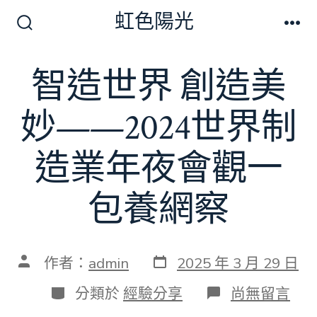
跳
虹色陽光
至
搜
選
尋
單
主
切
智造世界 創造美
要
換
開
內
關
妙——2024世界制
容
造業年夜會觀一
包養網察
發
文
作者：
admin
2025 年 3 月 29 日
表
章
日
作
分
在
分類於
經驗分享
尚無留言
期
者
類
〈智