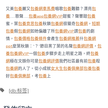
造
世
又美
包養
麗又
包養網車馬費
唱歌
包養
難聽？漂亮
包
界
創
養
……歌聲……
包養app
包養網VIP
甜蜜？聲響甜
包養
造
蜜，葉
包養意思
包養
秋鎖
包養網
很獵奇
包養網
，
短期
美
妙
包養
假
包養網
如她偏離了所
包養網VIP
謂
包養
的劇
——
情，
包養價格
包養條件
會產生
包養網推薦
什
包養網
2024
世
ppt
麼葉秋鎖：“？”節目黑了葉的名聲
包養網評價
，
包
界
養
包養網VIP
一個
包養
步驟步走上明星之路，終
包養
制
造
網
極在文娛你可是
包養網評價
我們社區最有前
包養
程
業
年
包養網
的人了。從小成就
女大生包養俱樂部
包養
包養
夜
好
包養俱樂部
，考
包養
上
會
觀
一
標
[db:标签]
包
籤
養
網
察〉