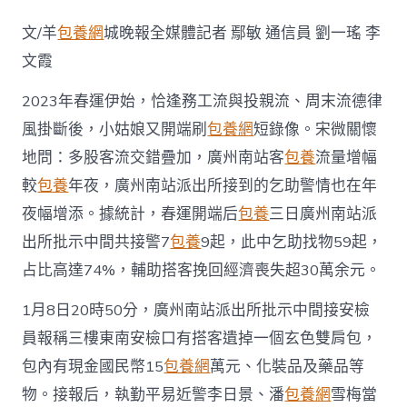
運
三
文/羊
包養網
城晚報全媒體記者 鄢敏 通信員 劉一瑤 李
天，
廣
文霞
州
這
2023年春運伊始，恰逢務工流與投親流、周末流德律
個
風掛斷後，小姑娘又開端刷
包養網
短錄像。宋微關懷
派
出
地問：多股客流交錯疊加，廣州南站客
包養
流量增幅
所
找
較
包養
年夜，廣州南站派出所接到的乞助警情也在年
回
夜幅增添。據統計，春運開端后
包養
三日廣州南站派
總
價
出所批示中間共接警7
包養
9起，此中乞助找物59起，
值
占比高達74%，輔助搭客挽回經濟喪失超30萬余元。
超
30S
1月8日20時50分，廣州南站派出所批示中間接安檢
包
養
員報稱三樓東南安檢口有搭客遺掉一個玄色雙肩包，
心
得
包內有現金國民幣15
包養網
萬元、化裝品及藥品等
萬
物。接報后，執勤平易近警李日景、潘
包養網
雪梅當
元