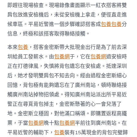
掉
即趕往現場檢查。現場錄像畫面顯示一紅衣搭客將雙
物〉
肩包放進安檢機后，未從安檢機上拿走，便徑直走進
中
候車區。平易近警進一個步驟確認搭客成
包養
包養
分
信息，終極和該搭客取得聯絡接觸。
本來
包養
，搭客金密斯帶大批現金出行是為了前去深
圳給員工發薪水。由
包養網
于，它在
包養網
過安檢時
正在打德律風，失慎將背包遺忘在安檢處。抵達深圳
后，她才發明雙肩包不知去向。經由過程金密斯細心
回憶，背包極有能夠遺忘在了廣州南站，頓時聯絡接
觸廣州南站掉物招領處。得知廣州南站派出所平易近
警正在尋覓背包掉主，金密斯懸著的心一會兒落了
地。金密斯立穩固，對他滿口稱頌。即購置返程高鐵
票，于當
包養網
晚十點
包養網
半前往到廣州南站。在
平易近警的輔助下，
包養
裝有15萬現金的背包完璧歸