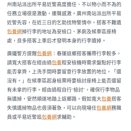
州南站派出所平易近警高度擔任、不以物小而不為的
任務立場很是激動，連聲感激。廣州南站派出所平易
近警先容，在近三日的乞助找物警情中，搭客不難遺
包養網
掉行李的地址為安檢口、茅廁及候車區座椅
處，良多搭客上車后才發明本身的行李遺掉。
廣鐵警方提醒
包養網
：春運返鄉搭客攜帶行李較多，
請寬大搭客在經由過
包養
程安檢機時需求盤點好行李
能否拿齊，上洗手間時要留意行李放置的地位，「還
沒有。」在候車區起身檢票時要檢討座椅上能否還留
有未拿的行李。經由過程自行“檢討”，確保行李物品
無遺掉，安然順遂地踏上返鄉路。假如寬大
包養
搭客
失慎遺掉物品也毋須著急，可以向現場任
包養網
務職
員或平易近警追
包養網
求輔助。