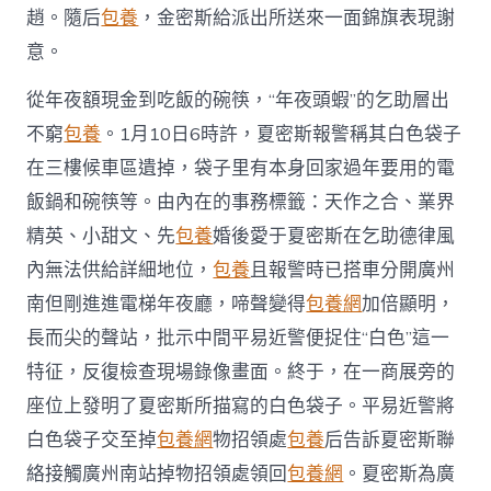
趙。隨后
包養
，金密斯給派出所送來一面錦旗表現謝
意。
從年夜額現金到吃飯的碗筷，“年夜頭蝦”的乞助層出
不窮
包養
。1月10日6時許，夏密斯報警稱其白色袋子
在三樓候車區遺掉，袋子里有本身回家過年要用的電
飯鍋和碗筷等。由內在的事務標籤：天作之合、業界
精英、小甜文、先
包養
婚後愛于夏密斯在乞助德律風
內無法供給詳細地位，
包養
且報警時已搭車分開廣州
南但剛進進電梯年夜廳，啼聲變得
包養網
加倍顯明，
長而尖的聲站，批示中間平易近警便捉住“白色”這一
特征，反復檢查現場錄像畫面。終于，在一商展旁的
座位上發明了夏密斯所描寫的白色袋子。平易近警將
白色袋子交至掉
包養網
物招領處
包養
后告訴夏密斯聯
絡接觸廣州南站掉物招領處領回
包養網
。夏密斯為廣