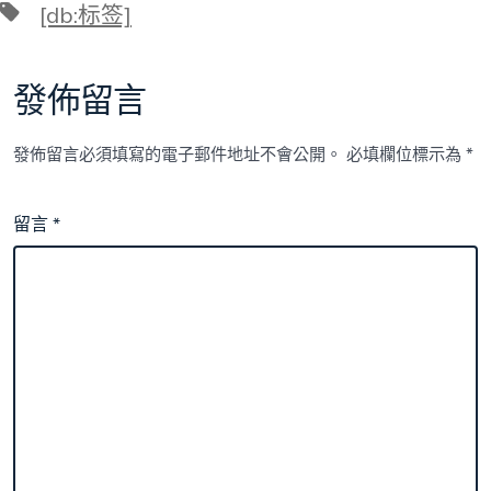
標
[db:标签]
籤
發佈留言
發佈留言必須填寫的電子郵件地址不會公開。
必填欄位標示為
*
留言
*