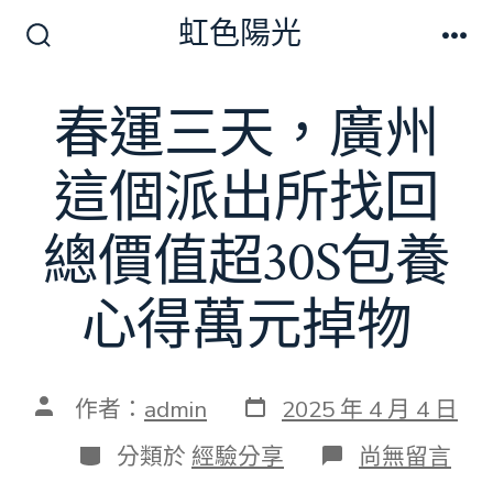
跳
虹色陽光
至
搜
選
尋
單
主
切
春運三天，廣州
要
換
開
內
關
這個派出所找回
容
總價值超30S包養
心得萬元掉物
發
文
作者：
admin
2025 年 4 月 4 日
表
章
日
作
分
在
分類於
經驗分享
尚無留言
期
者
類
〈春