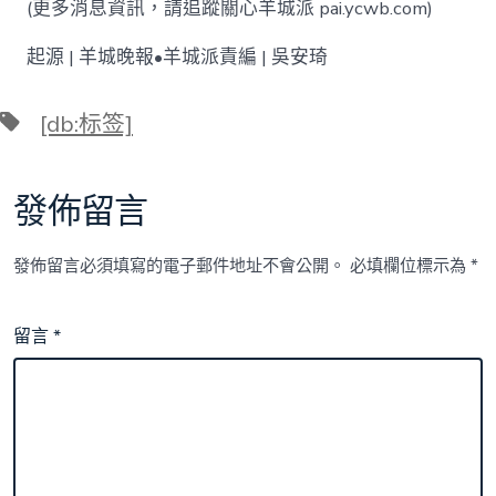
(更多消息資訊，請追蹤關心羊城派 pai.ycwb.com)
起源 | 羊城晚報•羊城派責編 | 吳安琦
標
[db:标签]
籤
發佈留言
發佈留言必須填寫的電子郵件地址不會公開。
必填欄位標示為
*
留言
*