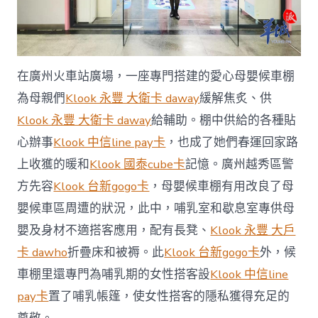
在廣州火車站廣場，一座專門搭建的愛心母嬰候車棚
為母親們
Klook 永豐 大衛卡 daway
緩解焦炙、供
Klook 永豐 大衛卡 daway
給輔助。棚中供給的各種貼
心辦事
Klook 中信line pay卡
，也成了她們春運回家路
上收獲的暖和
Klook 國泰cube卡
記憶。廣州越秀區警
方先容
Klook 台新gogo卡
，母嬰候車棚有用改良了母
嬰候車區周遭的狀況，此中，哺乳室和歇息室專供母
嬰及身材不適搭客應用，配有長凳、
Klook 永豐 大戶
卡 dawho
折疊床和被褥。此
Klook 台新gogo卡
外，候
車棚里還專門為哺乳期的女性搭客設
Klook 中信line
pay卡
置了哺乳帳篷，使女性搭客的隱私獲得充足的