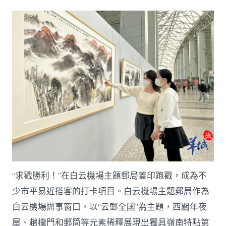
春
走
基
層
丨
廣
州
春
運
站
點：
護
航
歸
鄉
路，
溫
熱
“求戳勝利！”在白云機場主題郵局蓋印跑戳，成為不
Klook
少市平易近搭客的打卡項目。白云機場主題郵局作為
客
路
白云機場辦事窗口，以“云郵全國”為主題，西關年夜
團
屋、趟櫳門和郵筒等元素稀釋展現出獨具嶺南特點第
圓