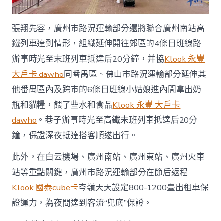
張翔先容，廣州市路況運輸部分還將聯合廣州南站高
鐵列車達到情形，組織延伸開往郊區的4條日班線路
辦事時光至末班列車抵達后20分鐘，并協
Klook 永豐
大戶卡 dawho
同番禺區、佛山市路況運輸部分延伸其
他番禺區內及跨市的6條日班線小姑娘進內間拿出奶
瓶和貓糧，餵了些水和食品
Klook 永豐 大戶卡
dawho
。巷子辦事時光至高鐵末班列車抵達后20分
鐘，保證深夜抵達搭客順遂出行。
此外，在白云機場、廣州南站、廣州東站、廣州火車
站等重點關鍵，廣州市路況運輸部分在節后返程
Klook 國泰cube卡
岑嶺天天設定800-1200臺出租車保
證運力，為夜間達到客流“兜底”保證。