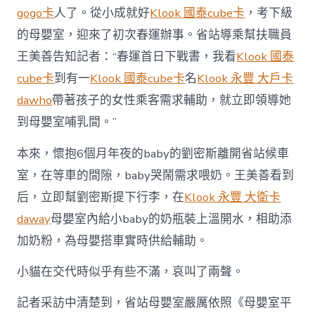
gogo卡
人了。從小成就好
Klook 國泰cube卡
，考下級
的母嬰室，迎來了初次春運辦事。省站導乘幫扶職員
王美善告知記者：“春運首日下戰書，我看
Klook 國泰
cube卡
到有一
Klook 國泰cube卡
名
Klook 永豐 大戶卡
dawho
帶著孩子的女性乘客需求輔助，就立即領導她
到母嬰室哺乳間。”
本來，懷抱6個月年夜的baby的劉密斯離開省站候車
室，在等車的間隙，baby哭鬧需求喂奶。王美善看到
后，立即幫劉密斯提下行李，在
Klook 永豐 大衛卡
daway
母嬰室內給小baby的奶瓶裝上溫開水，相助添
加奶粉，為母嬰搭車實時供給輔助。
小貓在交代時似乎有些不滿，哀叫了兩聲。
記者采訪中清楚到，省站母嬰室嚴厲依照《母嬰室平