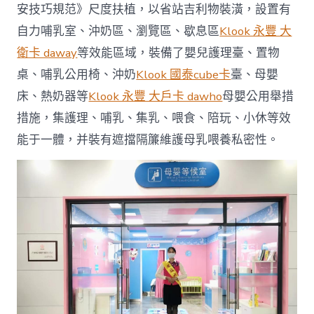
安技巧規范》尺度扶植，以省站吉利物裝潢，設置有
自力哺乳室、沖奶區、瀏覽區、歇息區
Klook 永豐 大
衛卡 daway
等效能區域，裝備了嬰兒護理臺、置物
桌、哺乳公用椅、沖奶
Klook 國泰cube卡
臺、母嬰
床、熱奶器等
Klook 永豐 大戶卡 dawho
母嬰公用舉措
措施，集護理、哺乳、集乳、喂食、陪玩、小休等效
能于一體，并裝有遮擋隔簾維護母乳喂養私密性。