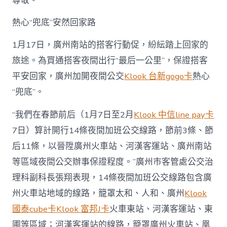
尊敬。
熱心“兜底”安然回家路
1月17日，廣州南站的搭客行動促，紛紜踏上回家的
旅途。為買通搭客夜間出行“最后一公里”，保證搭客
平安回家，廣州加開夜間公交
Klook 台新gogo卡
熱心
“兜底”。
“我們在春節前后（1月7日至2月
Klook 中信line pay卡
7日）算計開行14條夜間加班公交線路，節前3條、節
后11條，以晉陞廣州火車站、河漢客運站、廣州南站
等區域夜間公交辦事保證程度。”廣州市客管處公交治
理科副科長張翔表現，14條夜間加班公交線路包含廣
州火車站地域的線路，籠罩太和、人和、廣州
Klook
國泰cube卡
Klook 富邦J卡
火車東站、河漢客運站、東
圃等區域；河漢客運站的線路，籠罩廣州火車站、凰