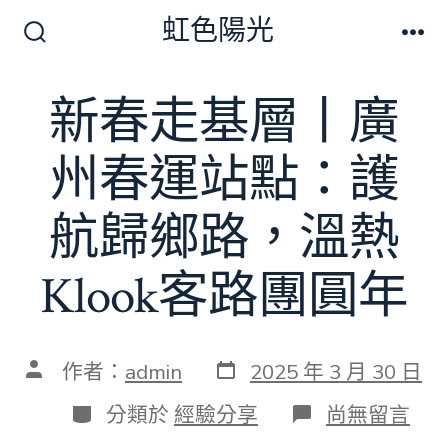
跳
虹色陽光
至
搜
選
尋
單
主
切
新春走基層丨廣
要
換
開
內
關
州春運站點：護
容
航歸鄉路，溫熱
Klook客路團圓年
發
文
作者：
admin
2025 年 3 月 30 日
表
章
日
作
分
在
分類於
經驗分享
尚無留言
期
者
類
〈新