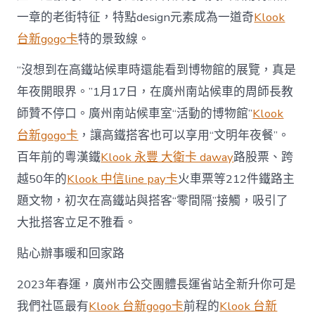
年〉
一章的老街特征，特點design元素成為一道奇
Klook
中
台新gogo卡
特的景致線。
“沒想到在高鐵站候車時還能看到博物館的展覽，真是
年夜開眼界。”1月17日，在廣州南站候車的周師長教
師贊不停口。廣州南站候車室“活動的博物館”
Klook
台新gogo卡
，讓高鐵搭客也可以享用“文明年夜餐”。
百年前的粵漢鐵
Klook 永豐 大衛卡 daway
路股票、跨
越50年的
Klook 中信line pay卡
火車票等212件鐵路主
題文物，初次在高鐵站與搭客“零間隔”接觸，吸引了
大批搭客立足不雅看。
貼心辦事暖和回家路
2023年春運，廣州市公交團體長運省站全新升你可是
我們社區最有
Klook 台新gogo卡
前程的
Klook 台新