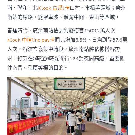
崗、聯和、北
Klook 富邦J卡
山村、市橋等區域；廣州
南站的線路，籠罩車陂、體育中間、東山等區域。
春運時代，廣州南站估計到發搭客1503.2萬人次，
Klook 中信line pay卡
同比增加5.5%，日均到發37.6萬
人次。客流岑嶺集中時段，廣州南站將依據搭客需
求，打算在0時至6時光開行124對夜間高鐵，重要開
往南昌、重慶等標的目的。