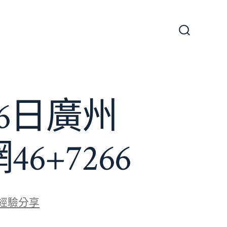
搜
尋
切
換
開
關
6日廣州
+7266
經驗分享