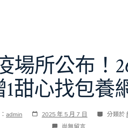
疫場所公布！2
1甜心找包養網46
發
分
：
admin
2025 年 5 月 7 日
分類於
表
類
日
在
尚無留言