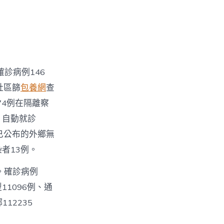
確診病例146
社區篩
包養網
查
74例在隔離察
、自動就診
已公布的外鄉無
者13例。
例。確診病例
11096例、通
12235