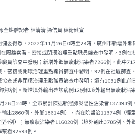
期
〈新
增
涉
疫
場
報全媒體記者 林清清 通信員 穗衛健宣
所
公
健委得悉，2022年11月26日0時至24時，廣州市新增外鄉
布！
26
3例在隔離察看、密接或閉環治理重點職員篩查中發明，3例在
日
診職員篩查中發明；新增外鄉無癥狀沾染者7266例，此中71
廣
州
域、密接或閉環治理重點職員篩查中發明，92例在社區篩查
外
域協查或非閉環治理重點職員篩查中發明；還有1031例此前
鄉
新
確診病例。新增境外輸出確診病例12例和境外輸出無癥狀沾染
增
1
11月26日24時，全市累計陳述新冠肺炎陽性沾染者137494
甜
心
外輸出2860例、外鄉18614例），尚在院醫治11374例（輕型
找
型4例）；無癥狀沾染者116020例（境外輸出3785例、外鄉1
包
養
察看92593例。