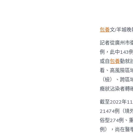
者
包養
文/羊城晚
記者從廣州市衛
例，此中14
或自
包養
動就
看、高風險區
（檢）、跨區
癥狀沾染者轉
截至2022年
21474例（境
俗型274例、重
例），尚在醫學