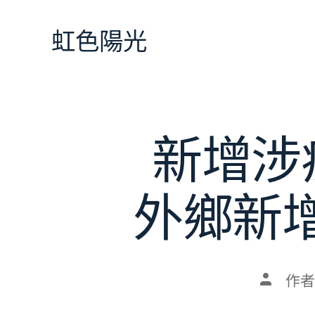
跳
至
虹色陽光
主
要
內
容
新增涉
外鄉新增
文
作者
章
作