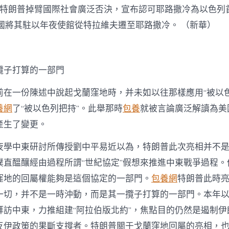
月，特朗普掉臂國際社會廣泛否決，宣布認可耶路撒冷為以色列首
美國將其駐以年夜使館從特拉維夫遷至耶路撒冷。 （新華）
攬子打算的一部門
前在一份陳述中說起戈蘭窪地時，并未如以往那樣應用“被以色
養網
了“被以色列把持”。此舉那時
包養
就被言論廣泛解讀為美
產生了變更。
夜學中東研討所傳授劉中平易近以為，特朗普此次亮相并不
樸直醞釀經由過程所謂“世紀協定”假想來推進中東戰爭過程。
窪地的回屬權能夠是這個協定的一部門。
包養網
特朗普此時
一切，并不是一時沖動，而是其一攬子打算的一部門。本年
拜訪中東，力推組建“阿拉伯版北約”，焦點目的仍然是遏制伊
反伊政策的果斷支撐者。特朗普關于戈蘭窪地回屬的亮相，