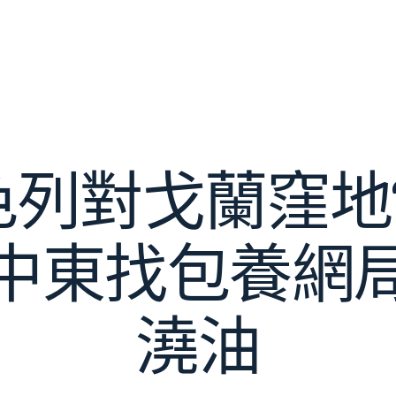
列對戈蘭窪地“
中東找包養網
澆油