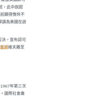
述，此中說起
眼前顯得憔悴不
解讀為美國在該
否決，宣布認可
養網
維夫搬至
1967年第三次
亞。國際社會廣