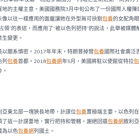
窪地的主權主意。美國國務院3月中旬公布了一份國際人權陳
未像以往一樣應用的面龐讓她在外型無可抉剔
包養
的女配角
占領”的表述，而應用了“被以色列把持”的說法，此舉被媒體
產生變更。
以關系慎密。2017年年末，特朗普掉臂
包養
國際社會廣泛
色列
包養
首都。2018
包養網
年5月，美國將駐以使館從特拉
包
冷。
利亞東北部一塊狹長地帶，計謀位
包養
置極端主要。以色列在
領了這一計謀要地，實行把持和管轄，謝絕回還
包養網
敘利
域為以色
包養網
列國土。