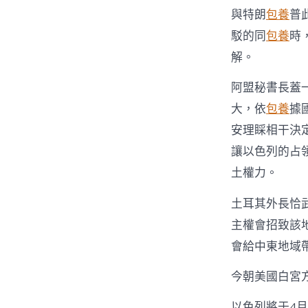
與特朗
包養
普
駁的同
包養
時
解。
阿盟秘書長蓋
大，依
包養
據
安理睬相干決
讓以色列的占
土權力。
土耳其外長恰
主權會招致該
會給中東地域
今朝美國白宮
以色列將于4