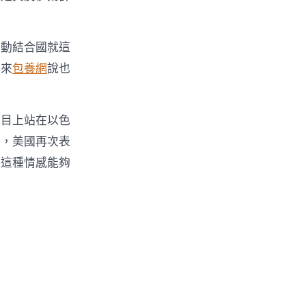
搖動結合國就這
民來
包養網
說也
題目上站在以色
外，美國再次表
而這種情感能夠