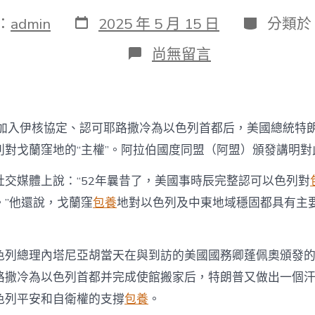
發
分
：
admin
2025 年 5 月 15 日
分類於
表
類
日
在
尚無留言
期
〈承
認
以
色
列
繼加入伊核協定、認可耶路撒冷為以色列首都后，美國總統特朗
對
戈
列對戈蘭窪地的“主權”。阿拉伯國度同盟（阿盟）頒發講明對
蘭
窪
社交媒體上說：“52年曩昔了，美國事時辰完整認可以色列對
地
。”他還說，戈蘭窪
包養
地對以色列及中東地域穩固都具有主
“主
權”
特
朗
色列總理內塔尼亞胡當天在與到訪的美國國務卿蓬佩奧頒發
普
給
路撒冷為以色列首都并完成使館搬家后，特朗普又做出一個
中
色列平安和自衛權的支撐
包養
。
東