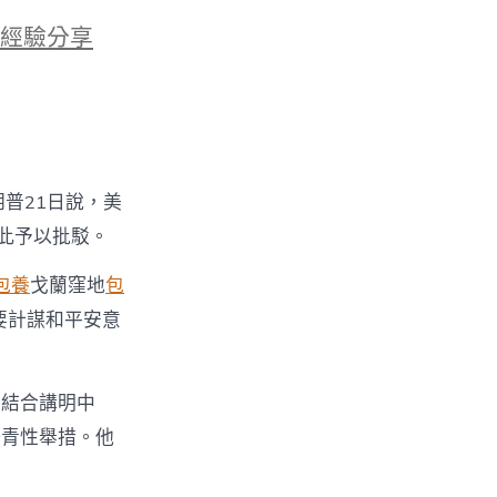
經驗分享
普21日說，美
此予以批駁。
包養
戈蘭窪地
包
要計謀和平安意
的結合講明中
汗青性舉措。他