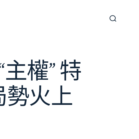
搜
尋
切
換
開
關
主權” 特
局勢火上