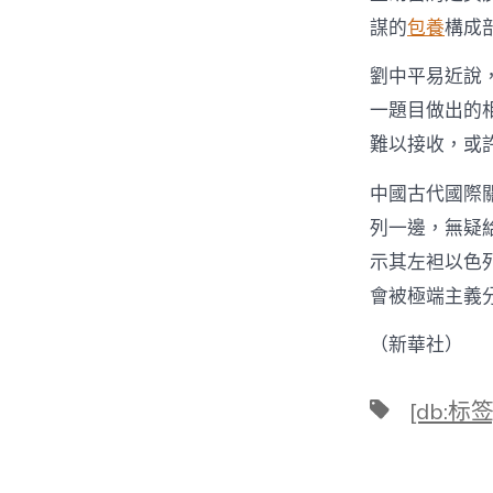
謀的
包養
構成
劉中平易近說
一題目做出的
難以接收，或
中國古代國際
列一邊，無疑
示其左袒以色
會被極端主義
（新華社）
標
[db:标签
籤