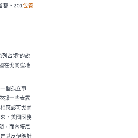
都。201
包養
列占領”的說
國在戈蘭窪地
是一個孤立事
依據一些表露
亮相應認可戈蘭
以來，美國國務
朗，而內塔尼
也是其反伊朗計