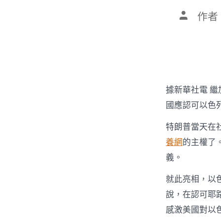
文
作者
章
作
者
據新華社電 
國應認可以色
特朗普當天在
養網
的主權了
義。
就此亮相，以
說，在認可耶
感激美國對以