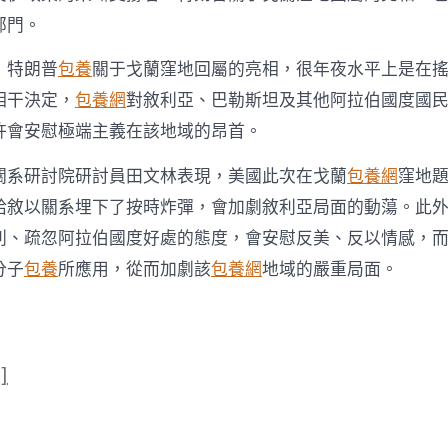
部門。
，特朗普
包養
關于戈蘭窪地回屬的亮相，很年夜水平上是在
相干決定，
包養網
對敘利亞、巴勒斯坦及其他阿拉伯國度國
許會安慰極端主義在該地域的昂首。
關系研討院研討員田文林表現，美國此次在戈蘭
包養網
窪地
給敘以關系埋下了按時炸彈，會加劇敘利亞局面的動蕩。此
列、疏忽阿拉伯國度好處的態度，會安慰反美、反以情感，
分子
包養
所應用，從而加劇該
包養網
地域的嚴重局面。
]