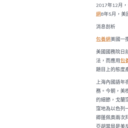
2017年12
網
8年5月，
消息剖析
包養網
美國一
美國國務院日
法，而應用
包
題目上的態度
上海內國語年
務。今朝，美
的細節，戈蘭
窪地為以色列
卿蓬佩奧兩次
亞胡當局是美