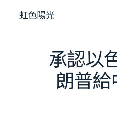
跳
至
虹色陽光
主
要
內
容
承認以色
朗普給