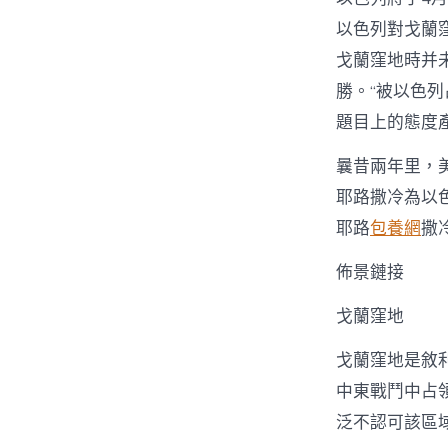
以色列對戈蘭
戈蘭窪地時并
勝。“被以色列
題目上的態度
曩昔兩年里，美
耶路撒冷為以
耶路
包養網
撒
佈景鏈接
戈蘭窪地
戈蘭窪地是敘
中東戰鬥中占
泛不認可該區