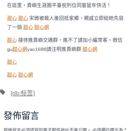
在這里，貴嶼生涯圈平臺祝列位同窗鼠年快活！
甜心
甜心
宋微被裁人後回抵家鄉，親戚立即給她先容
了一個
甜心
甜心網
甜心
接待進貴嶼交通群，進不了請加小編常客。微信
gu
甜心網
yao1688請注明進貴嶼群
甜心網
甜心
甜心
甜心網
標
[db:标签]
籤
發佈留言
發佈留言必須填寫的電子郵件地址不會公開。
必填欄位標示為
*