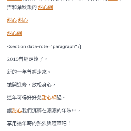
辯和葉秋鎖的
甜心網
甜心
甜心
甜心網
<section data-role="paragraph" /]
2019曾經走遠了，
新的一年曾經走來。
拋開進修，放松身心，
這年可得好好兒
甜心網
過。
讓
甜心
我們沉醉在濃濃的年味中，
享用過年時的熱烈與喧嘩吧！