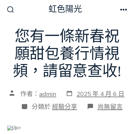
跳
虹色陽光
至
搜
選
尋
單
主
切
您有一條新春祝
要
換
開
內
關
願甜包養行情視
容
頻，請留意查收!
發
文
作者：
admin
2025 年 4 月 6 日
表
章
日
作
分
在
分類於
經驗分享
尚無留言
期
者
類
〈您
有
一
[/p>
條