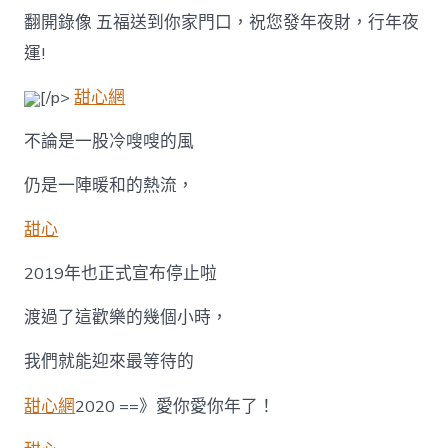
新
翻開錄像 五福送到你家門口，祝您發年夜財，行年夜
春
祝
運!
願
甜
[/p>
甜心網
包
養
不論是一股冷嗖嗖的風
行
情
視
仍是一陣暖和的熱流，
頻，
請
甜心
留
意
2019年也正式宣布停止啦
查
收!〉
渡過了這歡樂的幾個小時，
中
我們就能迎來最等待的
甜心網
2020 ==》愛你愛你年了！