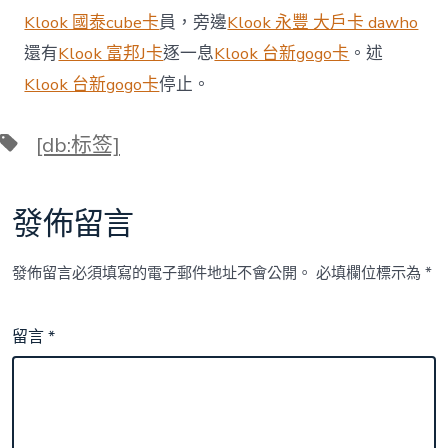
量
Klook 國泰cube卡
員，旁邊
Klook 永豐 大戶卡 dawho
發
還有
Klook 富邦J卡
逐一息
Klook 台新gogo卡
。述
展〉
中
Klook 台新gogo卡
停止。
標
[db:标签]
籤
發佈留言
發佈留言必須填寫的電子郵件地址不會公開。
必填欄位標示為
*
留言
*