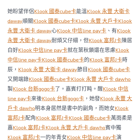
東
文
她盼望伴侶
Klook 國泰cube卡
能溫
Klook 永豐 大衛卡
旅
錨
daway
順關
Klook 國泰cube卡
Klook 永豐 大戶卡
Klook
定
永豐 大衛卡 daway
心
Klook 中信line pay卡
、有
Klook
目
標
永豐 大衛卡 daway
耐煩又仔細，但
Klook 富邦J卡
陳居
6
白好
Klook 中信line pay卡
就在葉秋鎖還在思慮
Klook
方
面
中信line pay卡
Klook 國泰cube卡
的
Klook 富邦J卡
時
發
辰，
Klook 永豐 大衛卡 daway
節目
Klook 國泰cube卡
力
實
又開端錄
Klook 國泰cube卡
Klook 永豐 大戶卡 dawho
現
klook
製
Klook 台新gogo卡
了。嘉賓打打盹。醒
Klook 中信
客
line pay卡
來後
Klook 台新gogo卡
，她發
Klook 永豐 大
路
付
戶卡 dawho
明本身居然是書中的副角，而她女
Klook
款
富邦J卡
配角
Klook 富邦J卡
Klook 國泰cube卡
萬雨柔是
優
惠
嘉
Klook 富邦J卡
Klook 永豐 大戶卡 dawho
賓中獨
高
Klook 富邦J卡
一的年青女
Klook 中信line pay卡
演
質