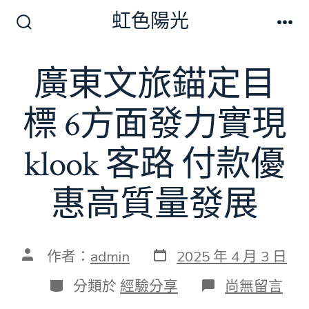
跳
虹色陽光
至
搜
選
尋
單
主
切
廣東文旅錨定目
要
換
開
內
關
標 6方面發力實現
容
klook 客路 付款優
惠高質量發展
發
文
作者：
admin
2025 年 4 月 3 日
表
章
日
作
分
在
分類於
經驗分享
尚無留言
期
者
類
〈廣