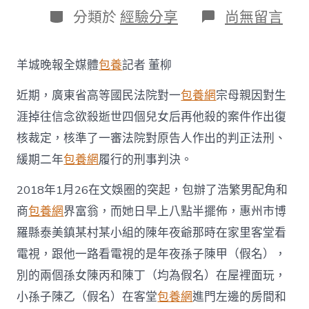
日
作
分
在
分類於
經驗分享
尚無留言
期
者
類
〈廣
東
一
羊城晚報全媒體
包養
記者 董柳
媽
媽
近期，廣東省高等國民法院對一
包養網
宗母親因對生
因
對
涯掉往信念欲殺逝世四個兒女后再他殺的案件作出復
生
核裁定，核準了一審法院對原告人作出的判正法刑、
涯
掉
緩期二年
包養網
履行的刑事判決。
往
信
2018年1月26在文娛圈的突起，包辦了浩繁男配角和
念
欲
商
包養網
界富翁，而她日早上八點半擺佈，惠州市博
找
羅縣泰美鎮某村某小組的陳年夜爺那時在家里客堂看
包
養
電視，跟他一路看電視的是年夜孫子陳甲（假名），
網
別的兩個孫女陳丙和陳丁（均為假名）在屋裡面玩，
站
殺
小孫子陳乙（假名）在客堂
包養網
進門左邊的房間和
逝