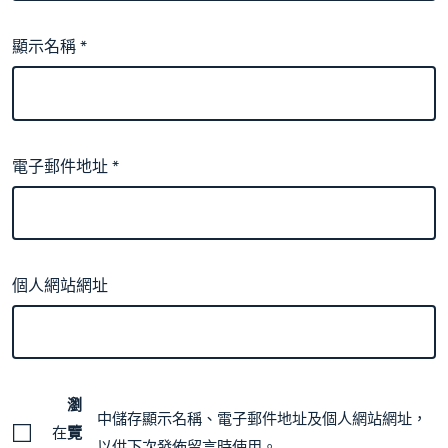
顯示名稱
*
電子郵件地址
*
個人網站網址
瀏
中儲存顯示名稱、電子郵件地址及個人網站網址，
在
覽
以供下次發佈留言時使用。