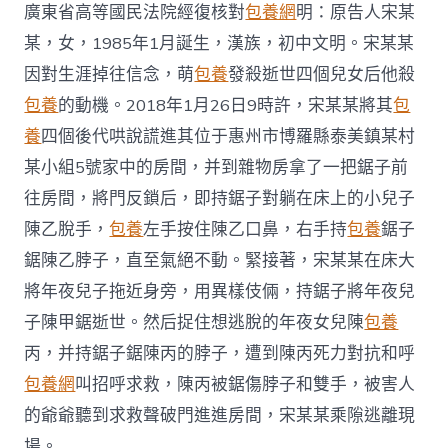
廣東省高等國民法院經復核對
包養網
明：原告人宋某
某，女，1985年1月誕生，漢族，初中文明。宋某某
因對生涯掉往信念，萌
包養
發殺逝世四個兒女后他殺
包養
的動機。2018年1月26日9時許，宋某某將其
包
養
四個後代哄說謊進其位于惠州市博羅縣泰美鎮某村
某小組5號家中的房間，并到雜物房拿了一把鋸子前
往房間，將門反鎖后，即持鋸子對躺在床上的小兒子
陳乙脫手，
包養
左手按住陳乙口鼻，右手持
包養
鋸子
鋸陳乙脖子，直至氣絕不動。緊接著，宋某某在床大
將年夜兒子拖近身旁，用異樣伎倆，持鋸子將年夜兒
子陳甲鋸逝世。然后捉住想逃脫的年夜女兒陳
包養
丙，并持鋸子鋸陳丙的脖子，遭到陳丙死力對抗和呼
包養網
叫招呼求救，陳丙被鋸傷脖子和雙手，被害人
的爺爺聽到求救聲破門進進房間，宋某某乘隙逃離現
場。