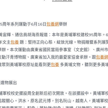
期
〈廣
州
黃
臺
包
5周年系列運動于6月16日
包養網
舉辦
養
app
黃宙輝、通信員胡海燕報道：本年是黃埔軍校建校95周年。6
埔
軍
年文主
包養
題：堅持正向心態，綻放光線。物捐贈暨系列展覽
校
舉辦。本次運動由廣東省國民當局參事室（文史館）、廣州
舊
址
反動汗青博物館、廣東省加入我的最愛家協會承辦。跟
包養
紀
雅眾到黃埔軍校原址能看到更
包養
多黃埔文物，聽到更多黃
念
館
獲
贈
水遺物展出
一
批
埔軍校校史擺設周全創新后初次開放。在該擺設中，黃埔軍
黃
埔
追蹤關心。洪水，原名武元博，別名阮山，越南人，黃埔軍
文