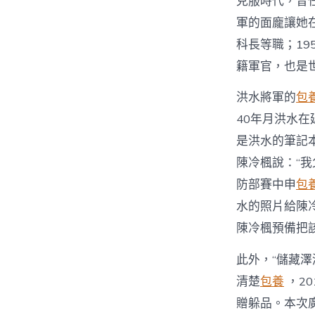
克服時代，曾
軍的面龐讓她
科長等職；19
籍軍官，也是
洪水將軍的
包
40年月洪水
是洪水的筆記
陳冷楓說：“
防部賽中申
包
水的照片給陳
陳冷楓預備把
此外，“儲藏
清楚
包養
，2
贈躲品。本次