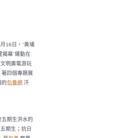
月16日，“黃埔
揭幕”運動在
市文明廣電游玩
網
著四個專題展
埔的
包養網
汗
校五期生洪水的
校五期生；抗日