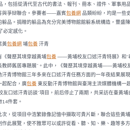
躲品，包括從清代至古代的書法、報刊、冊本、證件、軍事用
答與爭辯聯合。參賽者——嘉賓
包養網
品類紛紛，均是一些
的躲品。捐贈的躲品為充分完美博物館館躲系統構造，豐盛
了必定感化。
述黃
包養網
埔
包養
汗青
有《聲歷其境穿越黃埔
包養
——黃埔校友口述汗青特展》和“
長教師舊居專題展”。此中，《聲歷其境穿越黃埔——黃埔校
動汗青博物館三年多來在口述汗青任務方面的一年夜結果展
一起配合，廣
包養
東反動汗青博物館與臺灣主流媒體機構一起
校友口述汗青訪談”項目，前后停止了兩期，共采訪在臺黃埔
14件套。
此次，從項目中浩繁錄像記憶中擷取可貴片斷，聯合這些黃
制作此展覽，使不雅眾可以或許從看、聽、知、樂、趣等多