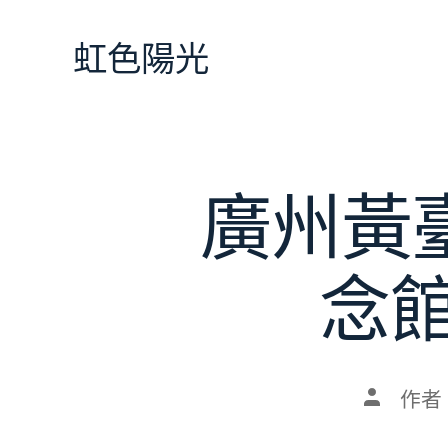
跳
至
虹色陽光
主
要
內
容
廣州黃
念
文
作者
章
作