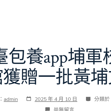
臺包養app埔軍
館獲贈一批黃埔
發
分
：
admin
2025 年 4 月 10 日
分類於
表
類
日
在
尚無留言