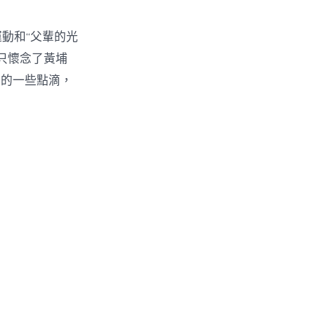
運動和“父輩的光
只懷念了黃埔
中的一些點滴，