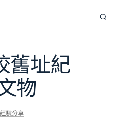
搜
尋
切
換
開
關
校舊址紀
文物
經驗分享