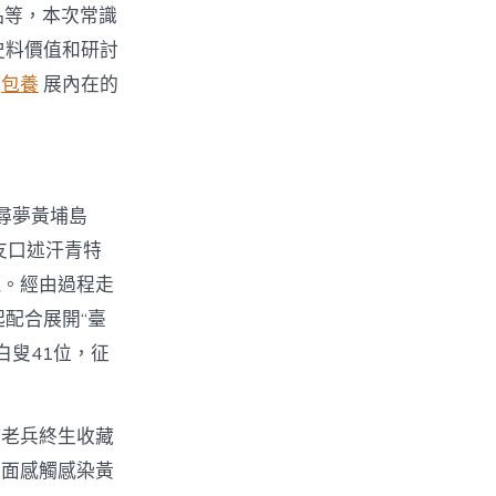
品等，本次常識
史料價值和研討
陳
包養
展內在的
尋夢黃埔島
友口述汗青特
現。經由過程走
配合展開“臺
白叟41位，征
埔老兵終生收藏
方面感觸感染黃