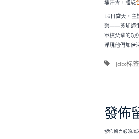
埔汗青，體驗
16日當天，
榮——黃埔師
軍校父輩的功
浮現他們加倍
標
[db:标签
籤
發佈
發佈留言必須填