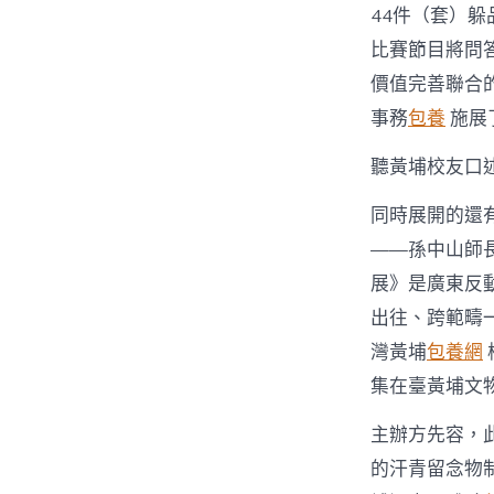
44件（套）
比賽節目將問
價值完善聯合
事務
包養
施展
聽黃埔校友口
同時展開的還
——孫中山師
展》是廣東反
出往、跨範疇
灣黃埔
包養網
集在臺黃埔文物
主辦方先容，
的汗青留念物