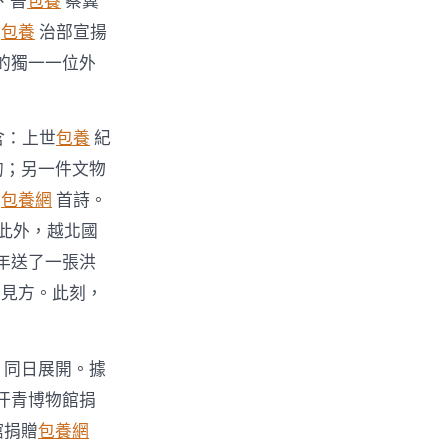
、晉
包養
察冀
政
包養
治部宣揚
的獨一一位外
含：上世
包養
紀
的；另一件文物
五
包養網
首詩。
此外，越北國
年送了一張洪
米見方。此刻，
同日展開。據
汗青博物館捐
館捐贈
包養網