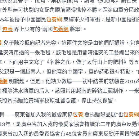
任搜索要害字： 配角：葉秋鎖|副角：謝曦《抗敵報》副社長
物〉
中
在外型無可抉剔的女配角眼前顯得憔悴不勝。區第四軍分區
55年被授予中國國民
包養網
束縛軍少將軍銜，是新中國授銜
世
包養
界上少有的“兩國
包養網
將軍”。
養
兒子陳冷楓向記者先容，這兩件文物是由他們所捐贈，包
在延安時用過的一張毛毯，該毛毯是用昔時延安的工藝織出來
本，下面用中文寫了《名將之花，做了太行山上的肥料》等
我父親是一個越南人，但他寫的中國字，寫的詩歌很有特點。”
養網
明鵲起。但是，他缺少教導——初中結業前就輟在2016
冷楓等洪水將軍的后人，該照片用越南的碎鉆工藝制作，一
該照片捐贈給黃埔軍校原址留念館，停止持久保留。
澤潤——廣東省加入我的最愛家協
包養
會捐贈躲品展”也
包養網
019年，是廣東省加入我的最愛家協會持續第二年向廣東反動
廣東省加入我的最愛家協會有45位會員向廣東反動汗青博物