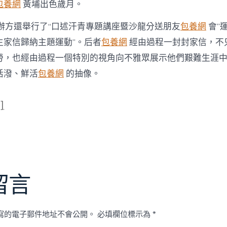
包養網
黃埔出色歲月。
主辦方還舉行了“口述汗青專題講座暨沙龍分送朋友
包養網
會”
生家信歸納主題運動”。后者
包養網
經由過程一封封家信，不
勞，也經由過程一個特別的視角向不雅眾展示他們艱難生涯
活潑、鮮活
包養網
的抽像。
]
留言
寫的電子郵件地址不會公開。
必填欄位標示為
*