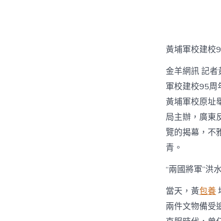
者
黃埔軍校建校9
金羊網訊 記者
軍校建校95周
黃埔軍校原址
局主辦，廣東
覽的揭幕，不
青。
“兩國將軍”洪
當天，黃
包養
兩件文物備受