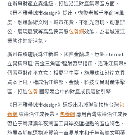
在辦事財產立異進級，打造沿江財產集聚區方面，
《景不雅帶城市design》提出，恢復老城千年商埠風
度，融進藝術文明、城市花費、不雅光游玩、創意辦
公、展現展覽等高品德業態
包養網
效能，為老城濱江
業態注進新活氣。
廣州還將施展珠江新城、國際金融城、琶洲internet
立異集聚區“黃金三角區”輻射帶舉措用，沿珠江集聚8
個嚴重財產平立意：相愛平生臺，施展珠江沿岸立異
資本上風，構成沿江總部、金融、科技立異財產集聚
區，打造
包養
國際競合中的財產成長驅動引擎。
《景不雅帶城市design》還提出港城聯動扶植台灣
包
養網
東邊沿江成長帶。
包養網
應用台灣東邊沿江成長
帶位于粵港澳年夜灣區工具岸交匯極點的區位特色，
施展黃埔航運物流貿第一章易基本和千年海絲文明積