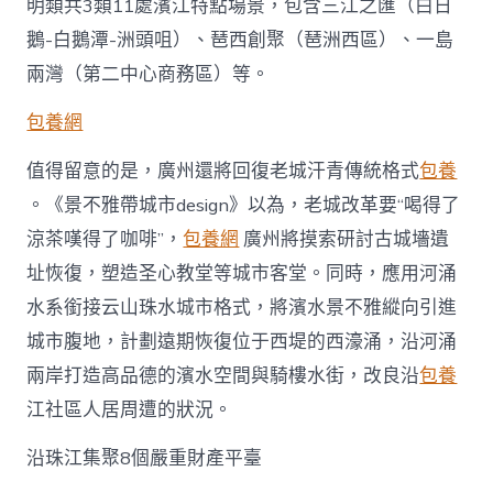
明類共3類11處濱江特點場景，包含三江之匯（白日
鵝-白鵝潭-洲頭咀）、琶西創聚（琶洲西區）、一島
兩灣（第二中心商務區）等。
包養網
值得留意的是，廣州還將回復老城汗青傳統格式
包養
。《景不雅帶城市design》以為，老城改革要“喝得了
涼茶嘆得了咖啡”，
包養網
廣州將摸索研討古城墻遺
址恢復，塑造圣心教堂等城市客堂。同時，應用河涌
水系銜接云山珠水城市格式，將濱水景不雅縱向引進
城市腹地，計劃遠期恢復位于西堤的西濠涌，沿河涌
兩岸打造高品德的濱水空間與騎樓水街，改良沿
包養
江社區人居周遭的狀況。
沿珠江集聚8個嚴重財產平臺