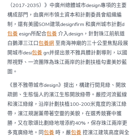
鄉
（2017-2035）》中廣州總體城市design專項的主要
文
構成部門，由廣州市領土資本和計劃委員會組織編
明〉
中
制，還有美國SOM建筑designfirm 和廣州城市計劃d
包養
esign所配合
包養
介入design，針對珠江前航道
白鵝潭三江口
包養網
至南海神廟的三十公里焦點段展
開城市desi
包養
gn并提出景不雅具體計劃導則，以國
際視野、一流團隊為珠江兩岸的計劃扶植勾畫美妙藍
圖。
《景不雅帶城市design》提出，構建行間見綠、開放
疏朗、生態惱人的濱江生態開放綠帶。嚴控河流藍線
和濱江綠線，沿岸計劃扶植100-200米寬度的濱江綠
帶，濱江規謝薰帶著空靈的美貌，在選秀競賽中獲
勝，又在歌頌比劃綠地增添約40%，保存珠江兩岸更
多寬廣綠地。同
包養
時，嚴
包養
控濱江建筑高度與全