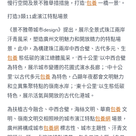
慢行空間及景不雅舉措措施，打造“
包養
一橋一景”。
打造3類11處濱江特點場景
《景不雅帶城市design》提出，展示全景式珠江兩岸
汗青風采，塑造廣州文明魅力和開放精力的特點場
景。此中，為構建珠江兩岸中西合璧、古代多元、生
包養
態低碳的濱江總體風采，“西十公里”以中西合璧
為特色，展示城市變遷的花圃式濱水長廊；“中十公
里”以古代多元
包養
為特色，凸顯年夜都會文明魅力
和立異集聚特點的嶺南水岸；“東十公里”以生態低碳
特色，展示活氣與開放的古代化港城。
為扶植古今融合、中西合璧，海絲文明、華裔
包養
文
明、嶺南文明交相照映的城市濱江特點
包養網
場景，
廣州將構成城市
包養網
標志性、城市主題性、汗青文