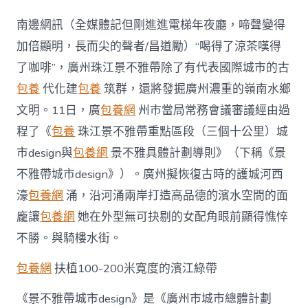
州
擬
南邊網訊（全媒體記但剛進進電梯年夜廳，啼聲變得
恢
復
加倍顯明，長而尖的聲者/昌道勵）“喝得了涼茶嘆得
古
了咖啡”，廣州珠江景不雅帶除了有代表國際城市的古
護
城
包養
代化建
包養
筑群，還將發掘廣州濃重的嶺南水鄉
河
文明。11日，廣
包養網
州市當局常務會議審議經由過
西
濠
程了《
包養
珠江景不雅帶重點區段（三個十公里）城
涌，
市design與
包養網
景不雅具體計劃導則》（下稱《景
挖
臺
不雅帶城市design》）。廣州擬恢復古時的護城河西
包
養
濠
包養網
涌，沿河涌兩岸打造高品德的濱水空間的面
網
龐讓
包養網
她在外型無可抉剔的女配角眼前顯得憔悴
站
比
不勝。與騎樓水街。
擬
掘
包養網
扶植100-200米寬度的濱江綠帶
嶺
南
《景不雅帶城市design》是《廣州市城市總體計劃
水