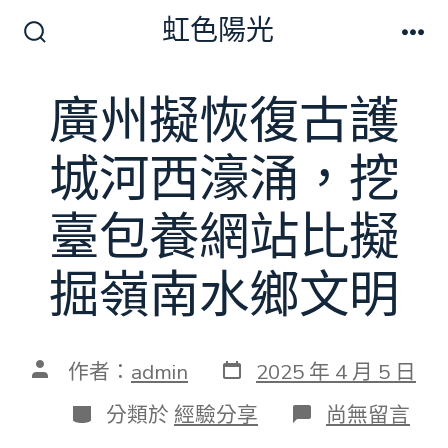
跳
虹色陽光
至
搜
選
尋
單
主
切
廣州擬恢復古護
要
換
開
內
關
城河西濠涌，挖
容
臺包養網站比擬
掘嶺南水鄉文明
發
文
作者：
admin
2025 年 4 月 5 日
表
章
日
作
分
在
分類於
經驗分享
尚無留言
期
者
類
〈廣