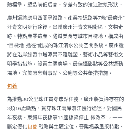
體標準，塑造前低后高、參差有致的濱江建筑形狀。
廣州還將應用西關尋蹤路、產業拾遺路等7條“最廣州”
汗青文明步行途徑，串聯廣州汗青文明街區、文物奇
跡、特點產業遺產、隧道美食等城市目標地，構成由
“目標地-途徑”組成的珠江濱水公共空間系統。廣州還
將在沿岸綠帶中增添景不雅雕塑、藝術小品等藝術文
明舉措措施，設置主題廣場、最佳攝影點等公共運動
場地，完美憩息辦事點、公廁等公共舉措措施。
包養
為推動30公里珠江貫穿焦點任務，廣州將買通存在的
3類16處斷點，貫穿珠江兩岸濱江慢行途徑。對國民
年夜橋、束縛年夜橋等11座橋梁停止“微改革”，一一
斷定優化
包養
戰略與主題定位，晉陞橋梁風采特點、