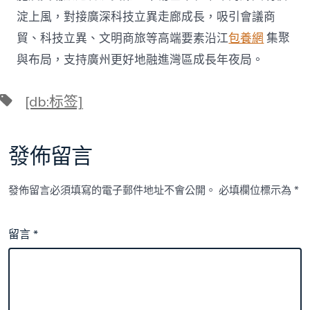
淀上風，對接廣深科技立異走廊成長，吸引會議商
貿、科技立異、文明商旅等高端要素沿江
包養網
集聚
與布局，支持廣州更好地融進灣區成長年夜局。
標
[db:标签]
籤
發佈留言
發佈留言必須填寫的電子郵件地址不會公開。
必填欄位標示為
*
留言
*