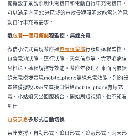
備擺設了景觀照明供電接口和電動自行車充電接口，
可以滿足方圓30米區域的市政景觀照明效能需乞降電
動自行車充電需求。
遠
包養一個月價錢
程監控，無線充電
微信小法式實現茶座運
包養俱樂部
行狀態遠程監控，
包含電池狀態、運行狀態、天氣信息等，實現毛病信
息推送，遠程調控等效能。茶座年夜理石桌面內嵌無
線充電模塊實現mobile_phone無線充電效能，別的設
置裝備擺設USB充電接口供給mobile_phone有線充
電。小姑娘又坐回服務台，開始刷短視頻，也不知看
到什
包養意思
多形式自動切換
茶座支撐，自動形式、追日形式、遮蔽形式、雨天形