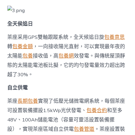
全天侯追日
茶座采用GPS雙軸跟蹤系統，全天候追日旋
包養意思
轉
包養金額
，一向接收陽光直射，可以實現最年夜的
太陽能
包養
接收值，高
包養網
效發電。與傳統屋頂靜
態的太陽能電池板比擬，它的均勻發電量效力超出跨
越了30%。
自立供電
茶座
長期包養
實現了低壓光儲微電網系統，每個茶座
可設置裝備擺設1.5kWp光伏發電、
包養合約
和至多
48V、100Ah儲能電池（容量可靈活設置裝備擺
設），實現茶座區域自立供電
包養管道
。茶座設置裝