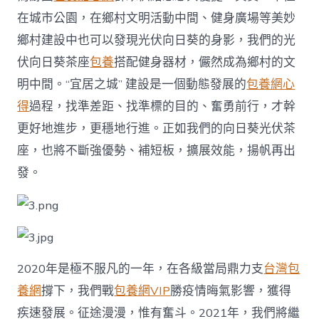
在城市公園，在鄉村文明活動中間、健身廣場等美妙
鄉村建設中也可以發現光伏向日葵的身影，我們的光
伏向日葵茶座
包養
搭配健身器材，儼然成為鄉村的文
明中間。“宜居之城” 建設是一個動態發展的
包養網心
得
過程，找準差距、找準標的目的、奮勇前行，才幹
更好地進步，更穩地行進。正如我們的向日葵光伏茶
座，也將不斷強優勢、補短板，擴展效能，揚帆再出
發。
2020年是極不服凡的一年，在各級當局鼎力支
台灣包
養網
撐下，我們戰
包養網VIP
勝疫情晦氣影響，獲得
疾速發展。征途漫漫，惟有奮斗。2021年，我們將繼