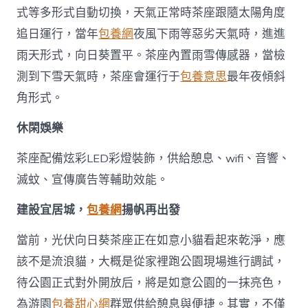
式等多形式自動切換，天氣正常時茶座跟隨太陽角度
追日運行，當年
包養網
夜風下雨等惡劣天氣時，進進
雨天形式，向日葵置平。茶座內置雨雪傳感器，當檢
測到下雪天氣時，茶座會運行于
包養意思
最年夜傾斜
角形式。
休閑娛樂
茶座配備炫彩LED彩燈裝飾，供給憩息、wifi、音響、
滅蚊、宣傳廣告等輔助效能。
建設宜居城，
包養網
揚帆再出發
當前，光伏向日葵茶座正在如意小貓看起來乾淨，應
該不是流浪貓，大概是從家裡跑公園現場進行調試，
待公園正式對外開放后，將是如意公園的一抹亮色，
為游園
包養甜心網
群眾供給憩息與便捷。其實，不僅