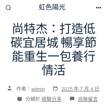
跳
虹色陽光
至
搜
選
尋
單
主
切
尚特杰：打造低
要
換
開
內
關
碳宜居城 暢享節
容
能重生一包養行
情活
發
文
作者：
admin
2025 年 7 月 4 日
表
章
日
作
分
在
分類於
經驗分享
尚無留言
期
者
類
〈尚