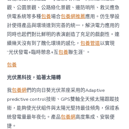
觀、公園景觀、公路綠化景觀、邊防哨所、救災應急
供電系統等多種
包養
場合
包養網推薦
應用。仿生學設
計使得產品與環境達到完善的統一，解決電力應用的
同時也起們對比鮮明的表演創造了充足的戲劇性。連
續幾天沒有到了醜化環境的感化，
包養管道
以實現
“光伏發電+臨時憩息+互
包養
聯生涯” 。
包養
光伏黑科技，追著太陽轉
我
包養網
們的向日葵光伏茶座采用的Adaptive
predictive control技術、GPS雙軸全天候太陽跟蹤技
術，能夠使光伏組件與太陽光堅持最佳傾角，保證系
統發電量最年夜化。產品
包養網
高度集成、安裝便
捷。