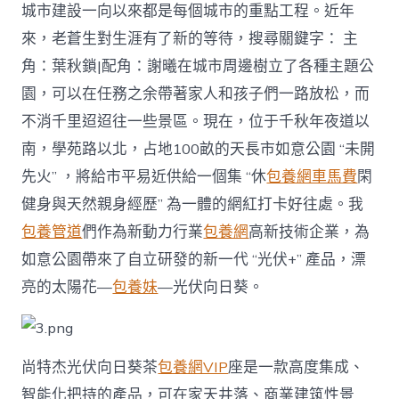
城市建設一向以來都是每個城市的重點工程。近年
來，老蒼生對生涯有了新的等待，搜尋關鍵字： 主
角：葉秋鎖|配角：謝曦在城市周邊樹立了各種主題公
園，可以在任務之余帶著家人和孩子們一路放松，而
不消千里迢迢往一些景區。現在，位于千秋年夜道以
南，學苑路以北，占地100畝的天長市如意公園 “未開
先火” ，將給市平易近供給一個集 “休
包養網車馬費
閑
健身與天然親身經歷” 為一體的網紅打卡好往處。我
包養管道
們作為新動力行業
包養網
高新技術企業，為
如意公園帶來了自立研發的新一代 “光伏+” 產品，漂
亮的太陽花—
包養妹
—光伏向日葵。
尚特杰光伏向日葵茶
包養網VIP
座是一款高度集成、
智能化把持的產品，可在家天井落、商業建筑性景