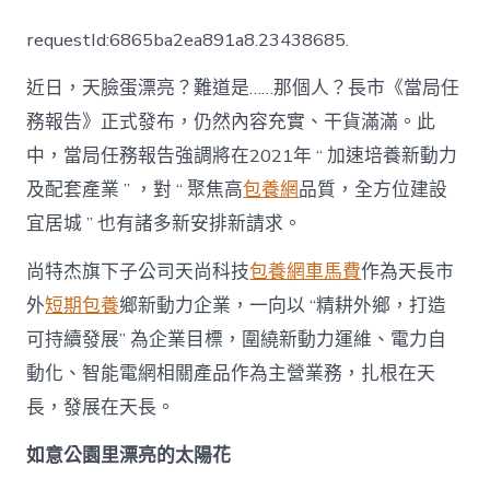
特
杰：
requestId:6865ba2ea891a8.23438685.
打
造
近日，天臉蛋漂亮？難道是……那個人？長市《當局任
低
碳
務報告》正式發布，仍然內容充實、干貨滿滿。此
宜
中，當局任務報告強調將在2021年 “ 加速培養新動力
居
城
及配套產業 ” ，對 “ 聚焦高
包養網
品質，全方位建設
暢
享
宜居城 ” 也有諸多新安排新請求。
節
能
尚特杰旗下子公司天尚科技
包養網車馬費
作為天長市
重
外
短期包養
鄉新動力企業，一向以 “精耕外鄉，打造
生
一
可持續發展” 為企業目標，圍繞新動力運維、電力自
包
動化、智能電網相關產品作為主營業務，扎根在天
養
行
長，發展在天長。
情
活〉
如意公園里漂亮的太陽花
中