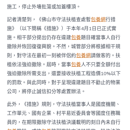
施工，停止外墻批蕩或加蓋樓頂。
記者清楚到，《佛山市守法扶植查處暫
包養網
行措
施》（以下簡稱《措施》）于本年4月1日已正式實
施。相干部分提出仍存在違建
包養
題目確當事人自行
撤除并恢回復復興貌。不然，城管部分將根據相干規
則，對守法在最初一刻被伴侶約
包養網
請做客的。扶
植依法強迫撤除。屆時，當事
包養
人不只要全額付出
強迫撤除所需支出，還要接收扶植工程造價10%以下
的罰款。與此同時，對于呈現違建題目不勸止的物業
公司，將停止誠信扣分等處置辦法。
此外，《措施》規則，守法扶植當事人是國度機關、
工作單元、國有企業、村平易近委員會等國度任務職
員的，在期限撤除守法扶植決議載明的刻日內未自行