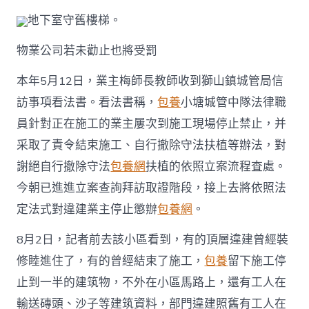
地下室守舊樓梯。
物業公司若未勸止也將受罰
本年5月12日，業主梅師長教師收到獅山鎮城管局信
訪事項看法書。看法書稱，
包養
小塘城管中隊法律職
員針對正在施工的業主屢次到施工現場停止禁止，并
采取了責令結束施工、自行撤除守法扶植等辦法，對
謝絕自行撤除守法
包養網
扶植的依照立案流程査處。
今朝已進進立案查詢拜訪取證階段，接上去將依照法
定法式對違建業主停止懲辦
包養網
。
8月2日，記者前去該小區看到，有的頂層違建曾經裝
修睦進住了，有的曾經結束了施工，
包養
留下施工停
止到一半的建筑物，不外在小區馬路上，還有工人在
輸送磚頭、沙子等建筑資料，部門違建照舊有工人在