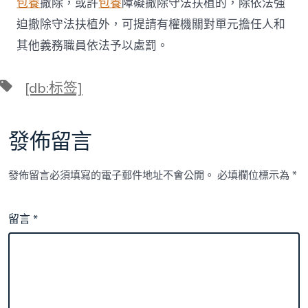
包養
撤除，或許
包養
障礙撤除守法扶植的，除依法強
迫撤除守法扶植外，可提請有權機關對單元擔任人和
其他義務職員依法予以處罰。
標
[db:标签]
籤
發佈留言
發佈留言必須填寫的電子郵件地址不會公開。
必填欄位標示為
*
留言
*