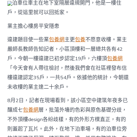
泊車位車主在地下室隔層違規開門，他是一樓住
戶，從這里就可以回抵家。
業主擔心樓房平安隱患
違建題目使一些業
包養網
主更
包養
不愿意收樓。業主
嚴師長教師告知記者，小區頂樓和一層總共各有42
戶，今朝一樓違建已初步認定19戶，六樓頂
包養網
「今天會有人帶往檢討，然後我們會在社區裡發布信
樓違建認定35戶，一共54戶。依據他的統計，今朝還
未收樓的業主達二十余戶。
8月2日，記者在現場看到，該小區空中建筑年夜多已
釀成七
包養網
層，批蕩外墻的色彩與原色基礎分歧，
不外頂樓design各紛歧樣，有的外形方樸直正，有的
則蓋起了瓦片。此外，在地下泊車場，有的泊車位旁