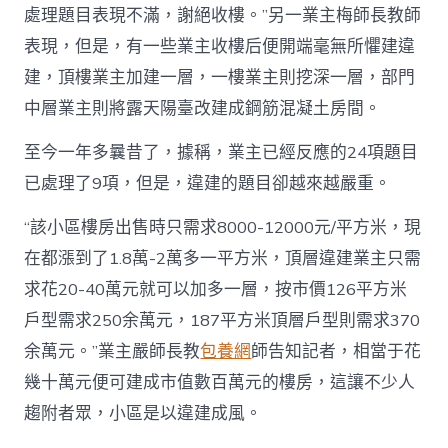
處理題目表現不滿，謝絕收樓。”另一業主梅師長教師
表現，但是，有一些業主收樓后便開端毫無所懼建違
建，頂樓業主加建一層，一樓業主則挖深一層，部門
中層業主則將露天陽臺改建成鋼筋混凝土房間。
至今一年多曩昔了，據稱，業主已經反應的24項題目
已處理了9項，但是，違建的題目卻越來越嚴重。
“該小區樓房出售時只需求8000-12000元/平方米，現
在都漲到了1.8萬-2萬多一平方米，頂層違建業主只需
求花20-40萬元就可以加多一層，按市價126平方米
戶型需求250余萬元，187平方米頂層戶型則需求370
余萬元。”業主嚴師長教
包養網
師告知記者，相當于花
幾十萬元便可建成市值數百萬元的樓房，這讓不少人
趨附者眾，小區是以違建成風。