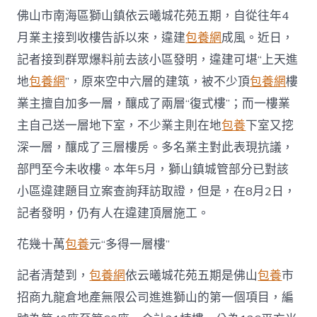
“上
佛山市南海區獅山鎮依云曦城花苑五期，自從往年4
天
進
月業主接到收樓告訴以來，違建
包養網
成風。近日，
甜
記者接到群眾爆料前去該小區發明，違建可堪“上天進
心
找
地
包養網
”，原來空中六層的建筑，被不少頂
包養網
樓
包
養
業主擅自加多一層，釀成了兩層“復式樓”；而一樓業
網
主自己送一層地下室，不少業主則在地
包養
下室又挖
地”
業
深一層，釀成了三層樓房。多名業主對此表現抗議，
主
部門至今未收樓。本年5月，獅山鎮城管部分已對該
心
驚〉
小區違建題目立案查詢拜訪取證，但是，在8月2日，
中
記者發明，仍有人在違建頂層施工。
花幾十萬
包養
元“多得一層樓”
記者清楚到，
包養網
依云曦城花苑五期是佛山
包養
市
招商九龍倉地產無限公司進進獅山的第一個項目，編