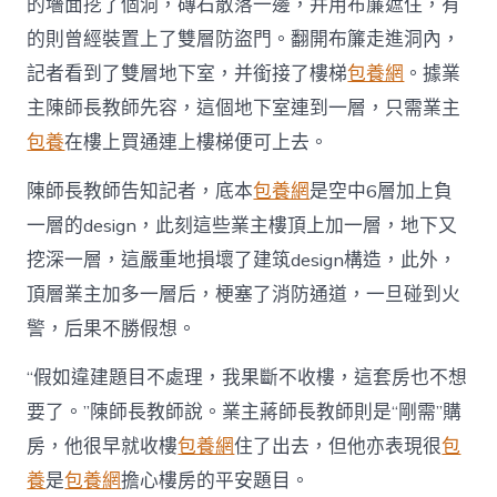
的墻面挖了個洞，磚石散落一邊，并用布簾遮住，有
的則曾經裝置上了雙層防盜門。翻開布簾走進洞內，
記者看到了雙層地下室，并銜接了樓梯
包養網
。據業
主陳師長教師先容，這個地下室連到一層，只需業主
包養
在樓上買通連上樓梯便可上去。
陳師長教師告知記者，底本
包養網
是空中6層加上負
一層的design，此刻這些業主樓頂上加一層，地下又
挖深一層，這嚴重地損壞了建筑design構造，此外，
頂層業主加多一層后，梗塞了消防通道，一旦碰到火
警，后果不勝假想。
“假如違建題目不處理，我果斷不收樓，這套房也不想
要了。”陳師長教師說。業主蔣師長教師則是“剛需”購
房，他很早就收樓
包養網
住了出去，但他亦表現很
包
養
是
包養網
擔心樓房的平安題目。