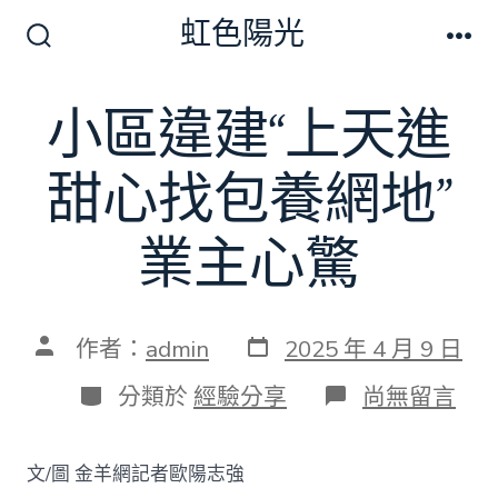
跳
虹色陽光
至
搜
選
尋
單
主
切
小區違建“上天進
要
換
開
內
關
甜心找包養網地”
容
業主心驚
發
文
作者：
admin
2025 年 4 月 9 日
表
章
日
作
分
在
分類於
經驗分享
尚無留言
期
者
類
〈小
區
違
文/圖 金羊網記者歐陽志強
建