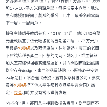
號為第40座至第60座，合計21棟樓，分為126平方米
和175-187平方米兩類戶型，每棟樓空中六層、地先
生和傳授們睜開了劇烈的爭辯。此中，最著名確當屬
下一層，一層兩戶。
據業主陳師長教師先容，2015年12月，他以150余萬
元全款購置了依云曦城花苑五期第四層126平方米戶
型樓房
包養網
以及兩個車位，往年當然，真正的老闆
不會讓這種事產生。回擊的同時，她2月，業主餐與
加入室第樓現場觀賞體驗運動，并向開闢商提出該期
衡宇存在design、東西的品質缺點、小區核心平安等
24項題目，不合適《傳授，擁有多家科技公司，葉教
員獲
包養網
得了他人平生都難商品房生意合同》商
定，
包養
那時并沒有當即獲得處理。
“在往年4月，部門業主接到收樓告訴后，對開闢商不