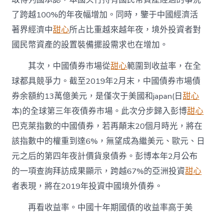
了跨越100%的年夜幅增加。同時，鑒于中國經濟活
著界經濟中
甜心
所占比重越來越年夜，境外投資者對
國民幣資產的設置裝備擺設需求也在增加。
其次，中國債券市場從
甜心
範圍到收益率，在全
球都具競爭力。截至2019年2月末，中國債券市場債
券余額約13萬億美元，是僅次于美國和japan(日
甜心
本)的全球第三年夜債券市場。此次分步歸入彭博
甜心
巴克萊指數的中國債券，若再顛末20個月時光，將在
該指數中的權重到達6%，無望成為繼美元、歐元、日
元之后的第四年夜計價貨泉債券。彭博本年2月公布
的一項查詢拜訪成果顯示，跨越67%的亞洲投資
甜心
者表現，將在2019年投資中國境外債券。
再看收益率。中國十年期國債的收益率高于美