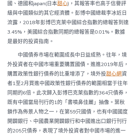
國、德國和japan(日本
甜心
)，其報答率也高于信譽評
級與中國類似的其它經濟體。彭博中國總裁李冰近日
流露，2018年彭博巴克萊中國綜合指數的總報答到達
3.45%，美國綜合指數同期的總報答是0.01%。數據
是最好的投資指南。
中國債券市場在範圍成長中日益成熟。往年，境
外投資者在中國市場重要購置國債。進進2019年后，
購置政策性銀行債券的比重增添了，境外投
甜心網
資
者1至2月買進中國政策性銀行債券的範圍相當于往年
同期的6倍。此次歸入彭博巴克萊指數的364只債券，
既有中國當局刊行的1的「書噴鼻佳麗」抽像。葉秋
鎖作為佈景人物之一，在第59只國債，也有中國國度
開闢銀行、中國農業開闢銀行和中國進出口銀行刊行
的205只債券，表現了境外投資者對中國市場的進一