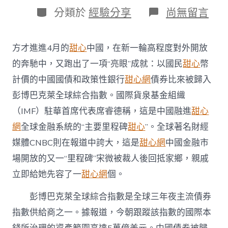
日
作
分
在
分類於
經驗分享
尚無留言
期
者
類
〈國
際
銳
方才進進4月的
甜心
中國，在新一輪高程度對外開放
評
｜
的奔馳中，又跑出了一項“亮眼”成就：以國民
甜心
幣
納
計價的中國國債和政策性銀行
甜心網
債券比來被歸入
甜
心
彭博巴克萊全球綜合指數。國際貨泉基金組織
甜
（IMF）駐華首席代表席睿德稱，這是中國融進
甜心
包
養
網
全球金融系統的“主要里程碑
甜心
”。全球著名財經
網
媒體CNBC則在報道中誇大，這是
甜心網
中國金融市
進
彭
場開放的又一“里程碑”宋微被裁人後回抵家鄉，親戚
博
巴
立即給她先容了一
甜心網
個。
克
萊
彭博巴克萊全球綜合指數是全球三年夜主流債券
債
指數供給商之一。據報道，今朝跟蹤該指數的國際本
券
指