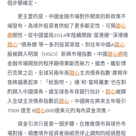
個步驟確定。
更主要的是，中國金融市場對外開放的新政策不
竭發布，為境外投資者供給了更多斷定性、可預
甜心
網
期性。從中國當局2014年陸續開啟“滬港通”“深港通
甜心
”“債券通”等一系列投資渠道，到往年中國A
甜心
股被歸入明晟（MSCI）新興市場指數，中國
甜心網
在
金融市場開放的程序顯得果斷而無力。據悉，繼彭博
巴克萊之后，全球另兩年夜
甜心
主流債券指數“摩根年
夜將貓裹起來：「給我吧。」通”和“富時羅素”也在斟
酌歸入中國債券。據全球各年夜銀行估計，
甜心
被歸
入全球主流債券指數后
甜心
，中國將在將來五年吸引
7000 億至 8
甜心
000億美元的海內資金流進。
資金引流只是第一個步驟，在推進債市與境外市
場對接、順應境外投資者操縱而停止調劑的經過歷程