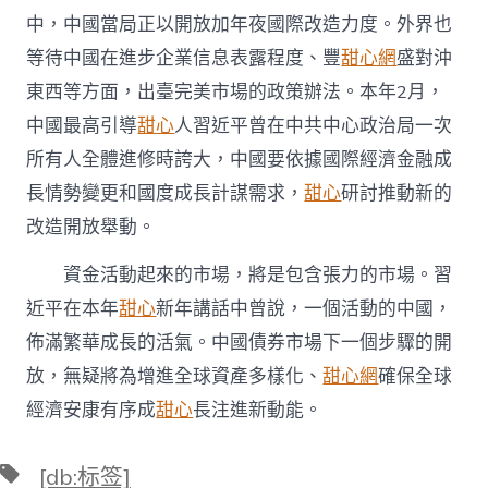
中，中國當局正以開放加年夜國際改造力度。外界也
等待中國在進步企業信息表露程度、豐
甜心網
盛對沖
東西等方面，出臺完美市場的政策辦法。本年2月，
中國最高引導
甜心
人習近平曾在中共中心政治局一次
所有人全體進修時誇大，中國要依據國際經濟金融成
長情勢變更和國度成長計謀需求，
甜心
研討推動新的
改造開放舉動。
資金活動起來的市場，將是包含張力的市場。習
近平在本年
甜心
新年講話中曾說，一個活動的中國，
佈滿繁華成長的活氣。中國債券市場下一個步驟的開
放，無疑將為增進全球資產多樣化、
甜心網
確保全球
經濟安康有序成
甜心
長注進新動能。
標
[db:标签]