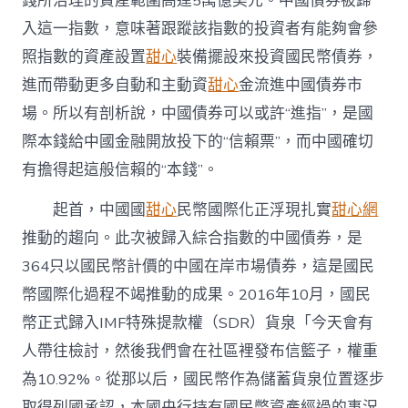
錢所治理的資產範圍高達5萬億美元。中國債券被歸
數
入這一指數，意味著跟蹤該指數的投資者有能夠會參
國
際
照指數的資產設置
甜心
裝備擺設來投資國民幣債券，
資
進而帶動更多自動和主動資
甜心
金流進中國債券市
本
看
場。所以有剖析說，中國債券可以或許“進指”，是國
好
中
際本錢給中國金融開放投下的“信賴票”，而中國確切
國
有擔得起這般信賴的“本錢”。
什
么？〉
起首，中國國
甜心
民幣國際化正浮現扎實
甜心網
中
推動的趨向。此次被歸入綜合指數的中國債券，是
364只以國民幣計價的中國在岸市場債券，這是國民
幣國際化過程不竭推動的成果。2016年10月，國民
幣正式歸入IMF特殊提款權（SDR）貨泉「今天會有
人帶往檢討，然後我們會在社區裡發布信籃子，權重
為10.92%。從那以后，國民幣作為儲蓄貨泉位置逐步
取得列國承認，本國央行持有國民幣資產經過的事況