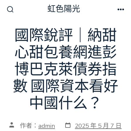
跳
虹色陽光
至
搜
選
尋
單
主
切
國際銳評｜納甜
要
換
開
內
關
心甜包養網進彭
容
博巴克萊債券指
數 國際資本看好
中國什么？
發
文
作者：
admin
2025 年 5 月 7 日
表
章