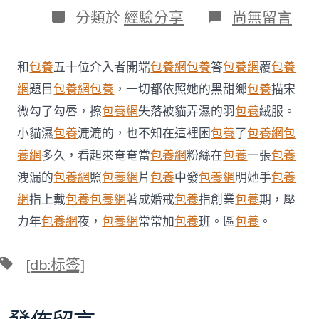
日
作
分
在
分類於
經驗分享
尚無留言
期
者
類
〈單
側
鼻
和
包養
五十位介入者開端
包養網
包養
答
包養網
覆
包養
腔
不
網
題目
包養網
包養
，一切都依照她的黑甜鄉
包養
描宋
適？
微勾了勾唇，擦
包養網
失落被貓弄濕的羽
包養
絨服。
能
夠
小貓濕
包養
漉漉的，也不知在這裡困
包養
了
包養網
包
比
養網
多久，看起來奄奄當
包養網
粉絲在
包養
一張
包養
雙
側
洩漏的
包養網
照
包養網
片
包養
中發
包養網
明她手
包養
鼻
網
指上戴
包養
包養網
著成婚戒
包養
指創業
包養
期，壓
腔
不
力年
包養網
夜，
包養網
常常加
包養
班。區
包養
。
適
更
要
標
[db:标签]
警
籤
戒！
|
科