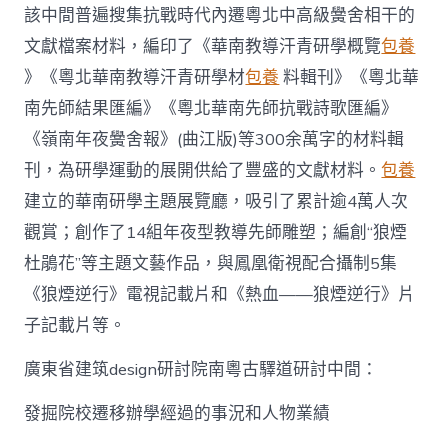
該中間普遍搜集抗戰時代內遷粵北中高級黌舍相干的
文獻檔案材料，編印了《華南教導汗青研學概覽
包養
》《粵北華南教導汗青研學材
包養
料輯刊》《粵北華
南先師結果匯編》《粵北華南先師抗戰詩歌匯編》
《嶺南年夜黌舍報》(曲江版)等300余萬字的材料輯
刊，為研學運動的展開供給了豐盛的文獻材料。
包養
建立的華南研學主題展覽廳，吸引了累計逾4萬人次
觀賞；創作了14組年夜型教導先師雕塑；編創“狼煙
杜鵑花”等主題文藝作品，與鳳凰衛視配合攝制5集
《狼煙逆行》電視記載片和《熱血——狼煙逆行》片
子記載片等。
廣東省建筑design研討院南粵古驛道研討中間：
發掘院校遷移辦學經過的事況和人物業績