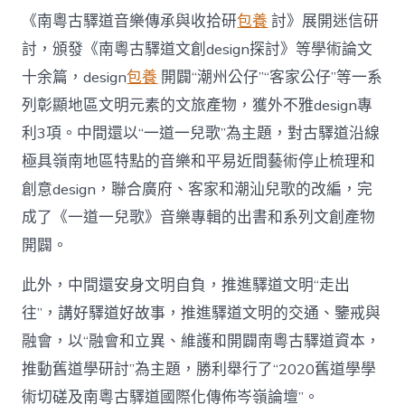
《南粵古驛道音樂傳承與收拾研
包養
討》展開迷信研
討，頒發《南粵古驛道文創design探討》等學術論文
十余篇，design
包養
開闢“潮州公仔”“客家公仔”等一系
列彰顯地區文明元素的文旅產物，獲外不雅design專
利3項。中間還以“一道一兒歌”為主題，對古驛道沿線
極具嶺南地區特點的音樂和平易近間藝術停止梳理和
創意design，聯合廣府、客家和潮汕兒歌的改編，完
成了《一道一兒歌》音樂專輯的出書和系列文創產物
開闢。
此外，中間還安身文明自負，推進驛道文明“走出
往”，講好驛道好故事，推進驛道文明的交通、鑒戒與
融會，以“融會和立異、維護和開闢南粵古驛道資本，
推動舊道學研討”為主題，勝利舉行了“2020舊道學學
術切磋及南粵古驛道國際化傳佈岑嶺論壇”。