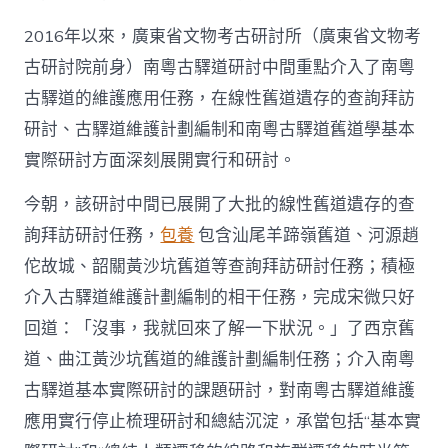
2016年以來，廣東省文物考古研討所（廣東省文物考
古研討院前身）南粵古驛道研討中間重點介入了南粵
古驛道的維護應用任務，在線性舊道遺存的查詢拜訪
研討、古驛道維護計劃編制和南粵古驛道舊道學基本
實際研討方面深刻展開實行和研討。
今朝，該研討中間已展開了大批的線性舊道遺存的查
詢拜訪研討任務，
包養
包含汕尾羊蹄嶺舊道、河源趙
佗故城、韶關黃沙坑舊道等查詢拜訪研討任務；積極
介入古驛道維護計劃編制的相干任務，完成宋微只好
回道：「沒事，我就回來了解一下狀況。」了西京舊
道、曲江黃沙坑舊道的維護計劃編制任務；介入南粵
古驛道基本實際研討的課題研討，對南粵古驛道維護
應用實行停止梳理研討和總結沉淀，承當包括“基本實