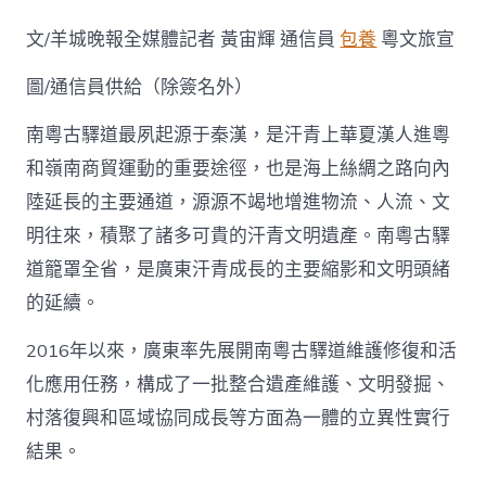
二
家
文/羊城晚報全媒體記者 黃宙輝 通信員
包養
粵文旅宣
文
明
圖/通信員供給（除簽名外）
機
構
臺
南粵古驛道最夙起源于秦漢，是汗青上華夏漢人進粵
包
和嶺南商貿運動的重要途徑，也是海上絲綢之路向內
養
行
陸延長的主要通道，源源不竭地增進物流、人流、文
情
明往來，積聚了諸多可貴的汗青文明遺產。南粵古驛
齊
發
道籠罩全省，是廣東汗青成長的主要縮影和文明頭緒
力
的延續。
南
粵
古
2016年以來，廣東率先展開南粵古驛道維護修復和活
驛
化應用任務，構成了一批整合遺產維護、文明發掘、
道
催
村落復興和區域協同成長等方面為一體的立異性實行
生
結果。
新
典