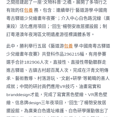
之間搭建起了一座“文物科普”之橋，展開了多項行之
有效的任
包養
務，包含：連續舉行“藝道游學·中國南
粵古驛道少兒繪畫年夜賽”；介入中心白色路況線（廣
東段）活化應用項目；“回生”楊匏安故居擺設館；制
訂粵港澳年夜灣區文明遺產游徑標識體系等。
此中，勝利舉行五屆《藝道游
包養
學·中國南粵古驛道
少兒繪畫年夜賽》共登科作品296215幅，有用參賽
選手合計182906人次，直接性、直接性帶動聽群走
進古驛道、古鎮古村超百萬人次，完成在汗青文明傳
承、藝術教導、村落游玩、“文創+研學”等範疇的喜人
成就；中間的研討員們應用VR技巧、油畫寫實和
branddesign才能，完成了寫實黑色壁繪、VR黑色壁
繪、信息牌design三年夜項目，“回生”了楊匏安故居
擺設館，為廣東白色遺址維護、白色研學運動做出了