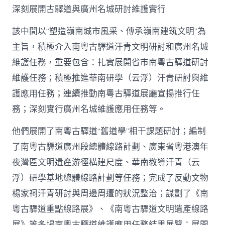
深刻展開古驛道與廣州名城研討維護實行
該中間以“塑造嶺南城市風采、傳承嶺南建筑文明”為
主旨，積極介入南粵古驛道汗青文明研討和廣州名城
維護任務，重要包含：扎實展開省市南粵古驛道研討
維護任務；積極推進華南研學（云浮）汗青研討與維
護應用任務；連續推動南粵古驛道展廳宣揚推行任
務；深刻實行廣州名城維護應用任務等。
他們展開了南粵古驛道“舊道學”相干課題研討；編制
了南粵古驛道廣州段總體線路計劃、廣東省粵港澳年
夜灣區文明遺產游徑構建尺度、華南教導汗青（云
浮）研學基地總體線路計劃等任務；完成了反動文物
楊家祠汗青研討與周邊周遭的狀況整治；謀劃了《南
粵古驛道重點線路展》、《南粵古驛道文明遺產線路
展》等多場南粵古驛道維護應用任務結果展覽；展開