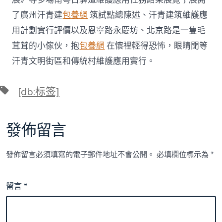
了廣州汗青建
包養網
筑試點總陳述、汗青建筑維護應
用計劃實行評價以及恩寧路永慶坊、北京路是一隻毛
茸茸的小傢伙，抱
包養網
在懷裡輕得恐怖，眼睛閉等
汗青文明街區和傳統村維護應用實行。
標
[db:标签]
籤
發佈留言
發佈留言必須填寫的電子郵件地址不會公開。
必填欄位標示為
*
留言
*