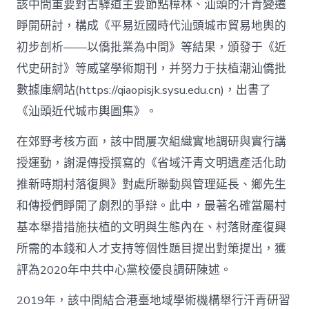
該中間重要對古驛道主要節點樟林、汕頭的汗青變遷
睜開研討，構成《平易近國時代汕頭城市貿易地輿的
初步剖析——以僑批業為中間》等結果，頒發于《近
代史研討》等威望學術期刊，并努力于扶植潮汕僑批
數據庫網站(https://qiaopisjk.sysu.edu.cn)，出書了
《汕頭近代城市輿圖集》。
在郊野考核方面，該中間屢次組織實地調研與實行講
授運動，謝湜傳授撰寫的《省域汗青文明遺產活化助
推新時期村落復興》對處所聯動與管理延長、鄉先生
和傳授們睜開了劇烈的爭辯。此中，最著名確當屬村
基本舉措措施扶植的文明與生態內在、村落財產復興
所需的本錢和人才支持等個性題目提出對策提出，獲
評為2020年中共中心黨校優良調研陳述。
2019年，該中間結合港臺地域學術機構舉行汗青研習