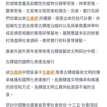
的領導意義及前瞻性的植物分類學思惟、林學思惟、
農學思惟、生態學文明思惟和理念，完美、實行先師
們培養出來
包養網
的種類、探索出來的技巧計劃，并
組織先生前去南粵古驛道沿線村以及與華南農林學科
成長慎密相連的華南研學基地，展開豐盛多彩的辦事
村落復興社會調研、進修實行和科普等運動。
廣東外語外貿年夜學南粵古驛道藝術文明研討中間：
古驛道的國際化表達及推行
該
包養網
中間安身于
包養網
南粵古驛道藝術文明的傳
承維護和國際化表達推行，拓展驛道文明傳承和維護
的途徑和方式，為驛道文明立異供給源源不竭的活
泉。
研討中間聯合廣東省哲學社會迷信“十三五”計劃項目