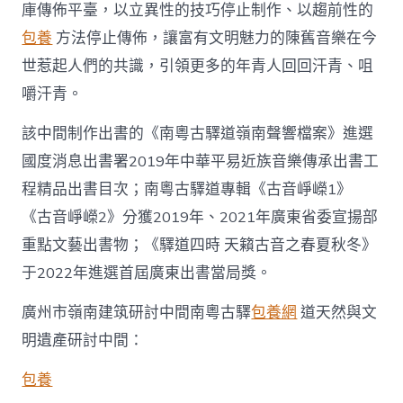
庫傳佈平臺，以立異性的技巧停止制作、以趨前性的
包養
方法停止傳佈，讓富有文明魅力的陳舊音樂在今
世惹起人們的共識，引領更多的年青人回回汗青、咀
嚼汗青。
該中間制作出書的《南粵古驛道嶺南聲響檔案》進選
國度消息出書署2019年中華平易近族音樂傳承出書工
程精品出書目次；南粵古驛道專輯《古音崢嶸1》
《古音崢嶸2》分獲2019年、2021年廣東省委宣揚部
重點文藝出書物；《驛道四時 天籟古音之春夏秋冬》
于2022年進選首屆廣東出書當局獎。
廣州市嶺南建筑研討中間南粵古驛
包養網
道天然與文
明遺產研討中間：
包養