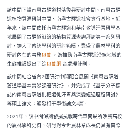
該中間下設南粵古驛道村落復興研討中間、南粵古驛
道植物質源研討中間、南粵古驛道社會實行基地。近
年來，該中間依托南粵古驛道和華南教導汗青研學基
地展開了古驛道沿線的植物質源查詢拜訪等一系列研
討，擴大了傳統學科的研討範疇，豐盛了農林學科的
研討內在的事務
包養
，為推動南粵古驛道沿線地域的
生態維護提出了綜
包養網
合處理計劃。
該中間結合省內7個研討中間配合展開《南粵古驛道
舊道學基本實際課題研討》，并完成了《基于分子標
誌的南粵古驛道枇杷遷徙汗青與演變經過歷程研討》
等碩士論文；頒發相干學術論文4篇。
2021年，該中間深刻發掘抗戰時代華南幾所涉農高校
的農林學科史料，研討對今世農林業成長仍具有實際