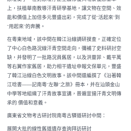
上，扶植華南教導汗青研學基地，讓文物在空間、效
能和價值上加倍多元豐盛出彩，完成了從“活起來”到
“用起來”的奔騰。
在粵東地域，該中間在韓江沿線調研摸查，正確定位
了中心白色路況線汗青空間走向，彌補了史料研討空
缺，并發明了一批路況員舊居，以及洪靈菲、戴平萬
等右翼作家舊居，助力相干遺址申報文保單元，豐盛
了韓江沿線白色文明故事。該中間還編撰了《沿著韓
江唸書——記南粵“左聯”之旅》冊本，并在汕頭金山
中學等地組織了汗青故事宣講，普遍宣揚汗青文明傳
承的 價值和意義。
廣東省文物考古研討院南粵古驛道研討中間：
展開大批的線性舊道遺存查詢拜訪研討