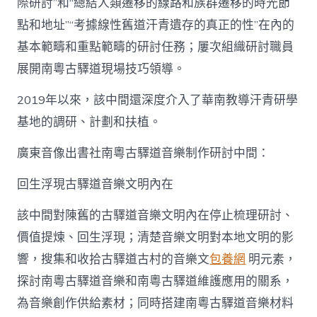
際研討”和“總結人類遷移的線路和族群遷移的時光節
點和地址”“考據線性舊道汗青遺存的真正的性”在內的
基本範疇和重點範疇的研討任務；屢次組織研討職員
展開南粵古驛道現場技巧領導。
2019年以來，該中間還深度介入了華南教導汗青研學
基地的調研、計劃和扶植。
廣東音像出書社南粵古驛道音樂制作研討中間：
回生浮現古驛道音樂文明內在
該中間對陳舊的古驛道音樂文明內在停止梳理研討、
價值提煉、回生浮現；清楚音樂文明對本地文明的影
響，搜集和收拾古驛道古村的音樂文
包養網
明元素，
探討南粵古驛道音樂和南粵古驛道維護應用的關系，
為音樂創作供給素材；同時搭建南粵古驛道音樂材料