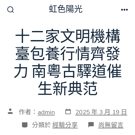
跳
虹色陽光
至
搜
選
尋
單
主
切
十二家文明機構
要
換
開
內
關
臺包養行情齊發
容
力 南粵古驛道催
生新典范
發
文
作者：
admin
2025 年 3 月 19 日
表
章
日
作
分
在
分類於
經驗分享
尚無留言
期
者
類
〈十