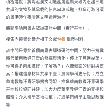
積極進獻；將粵港澳文明遺產游徑廣東段內惹起三地
共識的文物及其承載的信息串珠成鏈，打造可游可讀
的粵港澳年夜灣區文明遺產游徑。
韶關學院南粵古驛道研討中間（實行基地）：
搜集內遷粵北黌舍相干文獻
包養
檔案材料
該中間是粵北首個南粵古驛道研討中間，努力于抗戰
時代華南教導汗青的發掘與活化，停止了月進幾萬，
你可得多向她進修，了解嗎？」六慷慨面的研討與摸
索：搭建信息材料共享平臺；展開學科史研討；成立
華南教導汗青研學黌舍同盟，推進華南教導汗青研學
基地校校協同共建；加大力度華南教導汗青的宣揚和
體驗；介入研學基地扶植；打造華南研學主題思政課
等。