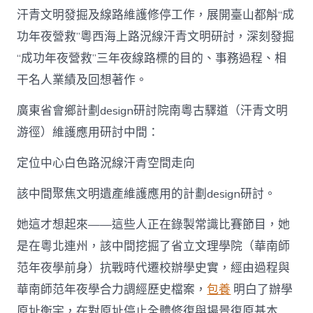
汗青文明發掘及線路維護修停工作，展開臺山都斛“成
功年夜營救”粵西海上路況線汗青文明研討，深刻發掘
“成功年夜營救”三年夜線路標的目的、事務過程、相
干名人業績及回想著作。
廣東省會鄉計劃design研討院南粵古驛道（汗青文明
游徑）維護應用研討中間：
定位中心白色路況線汗青空間走向
該中間聚焦文明遺產維護應用的計劃design研討。
她這才想起來——這些人正在錄製常識比賽節目，她
是在粵北連州，該中間挖掘了省立文理學院（華南師
范年夜學前身）抗戰時代遷校辦學史實，經由過程與
華南師范年夜學合力調經歷史檔案，
包養
明白了辦學
原址衡宇，在對原址停止全體修復與場景復原基本