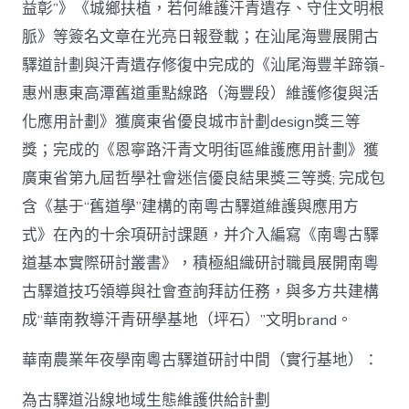
益彰”》《城鄉扶植，若何維護汗青遺存、守住文明根
脈》等簽名文章在光亮日報登載；在汕尾海豐展開古
驛道計劃與汗青遺存修復中完成的《汕尾海豐羊蹄嶺-
惠州惠東高潭舊道重點線路（海豐段）維護修復與活
化應用計劃》獲廣東省優良城市計劃design獎三等
獎；完成的《恩寧路汗青文明街區維護應用計劃》獲
廣東省第九屆哲學社會迷信優良結果獎三等獎; 完成包
含《基于“舊道學”建構的南粵古驛道維護與應用方
式》在內的十余項研討課題，并介入編寫《南粵古驛
道基本實際研討叢書》，積極組織研討職員展開南粵
古驛道技巧領導與社會查詢拜訪任務，與多方共建構
成“華南教導汗青研學基地（坪石）”文明brand。
華南農業年夜學南粵古驛道研討中間（實行基地）：
為古驛道沿線地域生態維護供給計劃