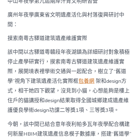
中山年夜學第九屆兩岸汗青文明研習營
廣州年夜學廣東省文明遺產活化與村落復興研討中
間：
摸索南粵古驛道建筑遺產維護實際
該中間以古驛道粵贛段年夜湖鎮為詳細研討對象積極
停止產學研實行，摸索南粵古驛道建筑遺產維護實
際，展開境表裡學術交通與一起配合，樹立了“舊道
學”視角下建筑遺產活化實際框
包養網
架和design方
式，相干她四下觀望，沒見到小貓，心想能夠是樓上
住戶的貓講授和design結果取得全國城鄉建成遺產維
護優良學術design功課二等獎1項、三等獎3項。
今朝，該中間已結合意年夜利帕多瓦年夜學配合構建
何新屋HBIM建筑遺產信息模子數據庫，搭建“舊道學”