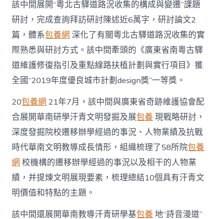
該中間展開“粵北古驛道路況收集的構成與變遷”課題
研討，完成查詢拜訪研討陳述近6萬字，研討論文2
篇，體系
包養網
深化了有關粵北古驛道路況收集的實
際熟悉與研討方式。該中間牽頭的《廣東省南粵古驛
道維護修復指引及重點線路扶植計劃與實行項目》獲
全國“2019年度優良城市計劃design獎”一等獎。
20
包養網
21年7月，該中間與廣東省奇跡維護協會配
合展開華南研學汗青文明發掘及展
包養
現戰略研討，
深度發掘院校遷移辦學經過的事況、人物業績及抗戰
時代華南文明教導成長情形，組織梳理了58所院
包養
網
校機構的遷移辦學經過的事況以及相干的人物業
績，并提煉文明展現要素，梳理總結10個具有汗青文
明價值和特點的主題。
該中間還展開華南教導汗青研學基
包養
地“詩音漫道”