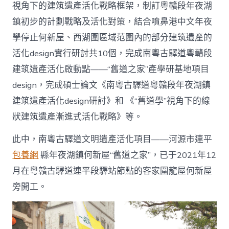
視角下的建筑遺產活化戰略框架，制訂粵贛段年夜湖
鎮初步的計劃戰略及活化對策，結合噴鼻港中文年夜
學停止何新屋、西湖圍區域范圍內的部分建筑遺產的
活化design實行研討共10個，完成南粵古驛道粵贛段
建筑遺產活化啟動點——“舊道之家”產學研基地項目
design，完成碩士論文《南粵古驛道粵贛段年夜湖鎮
建筑遺產活化design研討》和 《“舊道學”視角下的線
狀建筑遺產漸進式活化戰略》等。
此中，南粵古驛道文明遺產活化項目——河源市連平
包養網
縣年夜湖鎮何新屋“舊道之家”，已于2021年12
月在粵贛古驛道連平段驛站節點的客家圍龍屋何新屋
旁開工。