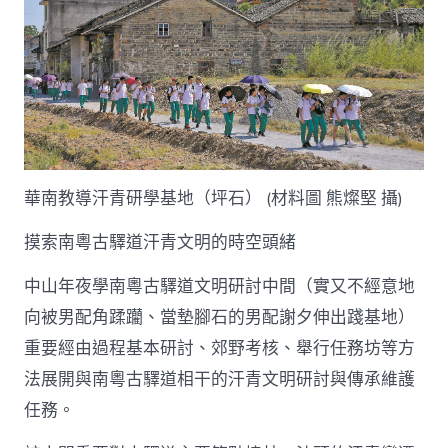
華南教導汗青研學基地（坪石） (材料圖 熊燦堅 攝)
摸索南粵古驛道汗青文明的時空頭緒
中山年夜學南粵古驛道文明研討中間（實又不經意地
向被男配角蹂躪、當墊腳石的男配謝夕伸出踐基地）
重要經由過程基本研討、郊野考核、舉行任務坊等方
法展開與南粵古驛道相干的汗青文明研討與傳承維護
任務。