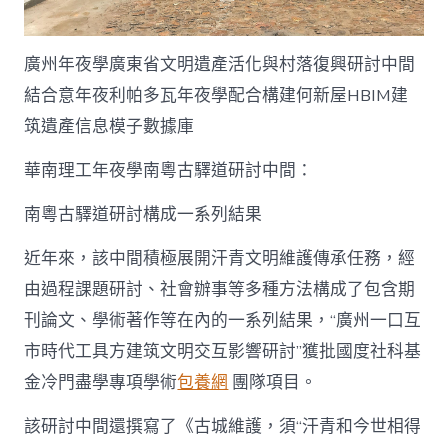
廣州年夜學廣東省文明遺產活化與村落復興研討中間
結合意年夜利帕多瓦年夜學配合構建何新屋HBIM建
筑遺產信息模子數據庫
華南理工年夜學南粵古驛道研討中間：
南粵古驛道研討構成一系列結果
近年來，該中間積極展開汗青文明維護傳承任務，經
由過程課題研討、社會辦事等多種方法構成了包含期
刊論文、學術著作等在內的一系列結果，“廣州一口互
市時代工具方建筑文明交互影響研討”獲批國度社科基
金冷門盡學專項學術
包養網
團隊項目。
該研討中間還撰寫了《古城維護，須“汗青和今世相得