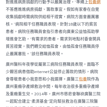
對進進病房捐獻的行動予以嚴厲治理，“準繩上
包養網
不答應進進病房捐獻、籌款事宜。假如有家眷在自覺
收集捐獻時需病院供給相干證實，病院方面會嚴厲審
核。”病院相干任務職員表現，針對18歲以下的貧苦
患者，病院任務職員會指引患者向廣東公益恤孤助學
增進會乞助，“有需求的患者，需求到地點村委會開具
貧苦證實，我們轉交給恤孤會，由恤孤會任務職員停
止嚴厲審批。”該任務職員表現。
廣州醫科年夜學從屬第三病院任務職員表現，面臨不
少艱苦病患借助internet公益停止籌款的情形，病院
會尊敬患者小我意愿和小我選擇。廣醫三
包養
院作為
廣州重癥孕產婦救治中間，每年收治很多重癥孕產婦
及重癥重生兒。2014年，廣州市慈悲會聯袂廣醫三院
一起配合建立“柔濟基金”定向幫扶救治在廣醫三院醫