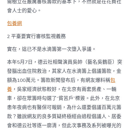
需樹立在嚴厲審核籌款的基本下，不然就是在花費社
會人士的愛心。
包養網
2 平臺要實行審核監視義務
實在，這已不是水滴籌第一次墮入爭議。
本年5月7日，德云社相聲演員吳帥（藝名吳鶴臣）突
發腦出血住院救治，其家人在水滴籌上倡議籌款，金
額為100萬元。籌款新聞發布后，有網友爆料稱
包
養
，吳家經濟狀態較好，在北京有兩套房產、一輛
車，卻在眾籌時勾選了“貧苦戶”標簽。此外，在北京
患年夜病也有醫保可報銷，為什么還要倡議百萬元籌
款？雖說網友的良多質疑終極經由過程倡議人、居委
會和德云社等逐一廓清，但此次事務及系列被曝光的