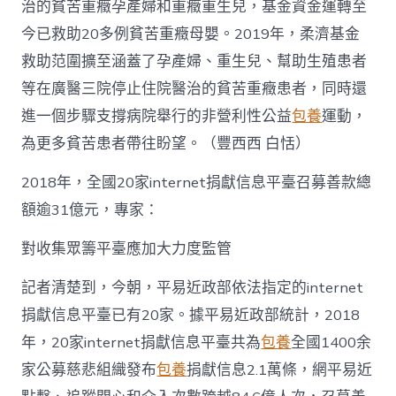
治的貧苦重癥孕產婦和重癥重生兒，基金資金運轉至
今已救助20多例貧苦重癥母嬰。2019年，柔濟基金
救助范圍擴至涵蓋了孕產婦、重生兒、幫助生殖患者
等在廣醫三院停止住院醫治的貧苦重癥患者，同時還
進一個步驟支撐病院舉行的非營利性公益
包養
運動，
為更多貧苦患者帶往盼望。（豐西西 白恬）
2018年，全國20家internet捐獻信息平臺召募善款總
額逾31億元，專家：
對收集眾籌平臺應加大力度監管
記者清楚到，今朝，平易近政部依法指定的internet
捐獻信息平臺已有20家。據平易近政部統計，2018
年，20家internet捐獻信息平臺共為
包養
全國1400余
家公募慈悲組織發布
包養
捐獻信息2.1萬條，網平易近