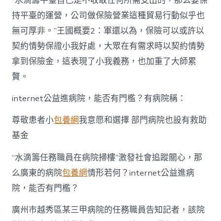
“水滴籌平臺自己是不收取任何所需支出的，那么要保
持平臺的運營，公司做保險營業這種貿易行動似乎也
無可厚非。”王國概要2：軍還以為，保險可以或許以
契約情勢保證小我好處，大眾在有需求時以契約情勢
拿到保險金，這表現了小我義務，也加重了大師累
贅。
internet公益進病院，能否有門檻？有病院稱：
尊敬患者小
包養網
我意愿和選擇 部門病院也設有救助
基金
“水滴籌任務職員在病院掃樓”激發社會追蹤關心，那
么廣東的病院
包養網
情形若何？internet公益進病
院，能否有門檻？
廣州市越秀區某三甲病院的任務職員告知記者，該院