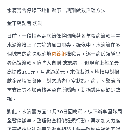
醫
院
水滴籌暫停線下地推辦事，調劑績效治理方法
“掃
樓”
金羊網記者 沈釗
鼓
動
籌
日前，一段拍客臥底錄像將國際著名年夜病籌款平臺
款
水滴籌推上了言論的風口浪尖。錄像中，水滴籌在多
“志
愿
個城市的病院派駐地
包養網
推職員，逐一病房領導患
者”
者倡議籌款。這些人自稱“志愿者”，但現實上每單最
按
單
高提成150元，月進過萬元，末位裁減。地推員對捐
提
獻金額填寫隨便，對乞助者財富狀態、病情、醫治所
成
月
需支出等不加審核甚至有所隱瞞，對捐錢用處缺少監
S
視。
包
養
進
對此，水滴籌方面11月30日回應稱，線下辦事團隊周
過
全暫停辦事，整理徹查相似違規行動，再次加大力度
萬？〉
中
平臺規律培訓和晉陞辦事規范小貓一路被宋微的羽絨