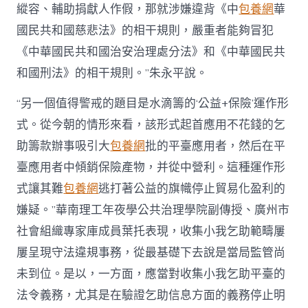
縱容、輔助捐獻人作假，那就涉嫌違背《中
包養網
華
國民共和國慈悲法》的相干規則，嚴重者能夠冒犯
《中華國民共和國治安治理處分法》和《中華國民共
和國刑法》的相干規則。”朱永平說。
“另一個值得警戒的題目是水滴籌的‘公益+保險’運作形
式。從今朝的情形來看，該形式起首應用不花錢的乞
助籌款辦事吸引大
包養網
批的平臺應用者，然后在平
臺應用者中傾銷保險產物，并從中營利。這種運作形
式讓其難
包養網
逃打著公益的旗幟停止貿易化盈利的
嫌疑。”華南理工年夜學公共治理學院副傳授、廣州市
社會組織專家庫成員葉托表現，收集小我乞助範疇屢
屢呈現守法違規事務，從最基礎下去說是當局監管尚
未到位。是以，一方面，應當對收集小我乞助平臺的
法令義務，尤其是在驗證乞助信息方面的義務停止明