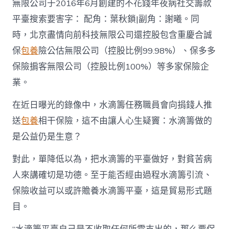
無限公司于2016年6月創建的不花錢年夜病社交籌款
平臺搜索要害字： 配角：葉秋鎖|副角：謝曦。同
時，北京盡情向前科技無限公司還控股包含重慶合誠
保
包養
險公估無限公司（控股比例99.98%）、保多多
保險掮客無限公司（控股比例100%）等多家保險企
業。
在近日曝光的錄像中，水滴籌任務職員會向捐錢人推
送
包養
相干保險，這不由讓人心生疑竇：水滴籌做的
是公益仍是生意？
對此，單降低以為，把水滴籌的平臺做好，對貧苦病
人來講確切是功德。至于能否經由過程水滴籌引流、
保險收益可以或許贍養水滴籌平臺，這是貿易形式題
目。