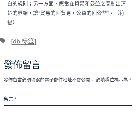
白的規則；另一方面，應當在貿易和公益之間劃出清
楚的界線，讓“貿易的回貿易，公益的回公益”。（符
暢）
標
[db:标签]
籤
發佈留言
發佈留言必須填寫的電子郵件地址不會公開。
必填欄位標示為
*
留言
*