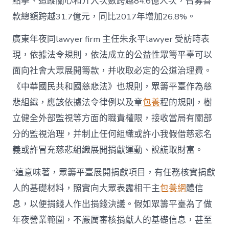
點擊、追蹤關心和介入次數跨越84.6億人次，召募善
款總額跨越31.7億元，同比2017年增加26.8%。
廣東年夜同lawyer firm 主任朱永平lawyer 受訪時表
現，依據法令規則，依法成立的公益性眾籌平臺可以
面向社會大眾展開籌款，并收取必定的公道治理費。
《中華國民共和國慈悲法》也規則，眾籌平臺作為慈
悲組織，應該依據法令律例以及章
包養
程的規則，樹
立健全外部監視等方面的職責權限，接收當局有關部
分的監視治理，并制止任何組織或許小我假借慈悲名
義或許冒充慈悲組織展開捐獻運動、說謊取財富。
“這意味著，眾籌平臺展開捐獻項目，有任務核實捐獻
人的基礎材料，照實向大眾表露相干主
包養網
體信
息，以便捐錢人作出捐錢決議。假如眾籌平臺為了做
年夜營業範圍，不嚴厲審核捐獻人的基礎信息，甚至