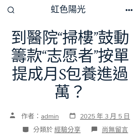
跳
虹色陽光
至
搜
選
尋
單
主
切
到醫院“掃樓”鼓動
要
換
開
內
關
籌款“志愿者”按單
容
提成月S包養進過
萬？
發
文
作者：
admin
2025 年 3 月 5 日
表
章
日
作
分
在
分類於
經驗分享
尚無留言
期
者
類
〈到