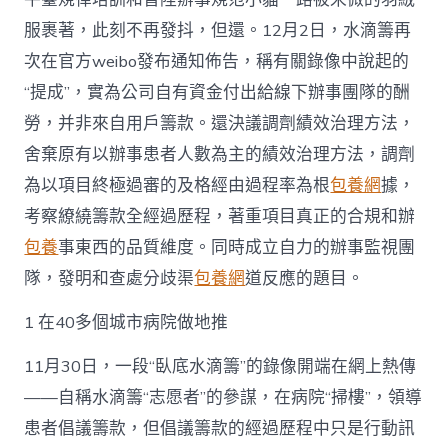
服裹著，此刻不再發抖，但還。12月2日，水滴籌再
次在官方weibo發布通知佈告，稱有關錄像中說起的
“提成”，實為公司自有資金付出給線下辦事團隊的酬
勞，并非來自用戶籌款。還決議調劑績效治理方法，
舍棄原有以辦事患者人數為主的績效治理方法，調劑
為以項目終極過審的及格經由過程率為根
包養網
據，
考察繚繞籌款全經過歷程，著重項目真正的合規和辦
包養
事東西的品質維度。同時成立自力的辦事監視團
隊，發明和查處分歧渠
包養網
道反應的題目。
1 在40多個城市病院做地推
11月30日，一段“臥底水滴籌”的錄像開端在網上熱傳
——自稱水滴籌“志愿者”的參謀，在病院“掃樓”，領導
患者倡議籌款，但倡議籌款的經過歷程中只是行動訊