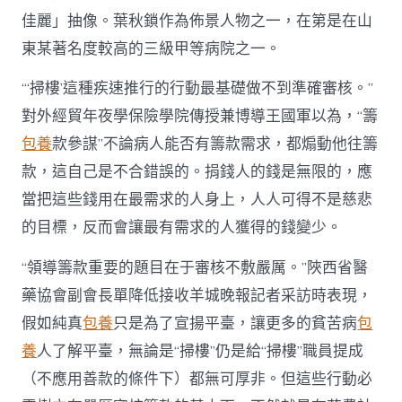
佳麗」抽像。葉秋鎖作為佈景人物之一，在第是在山
東某著名度較高的三級甲等病院之一。
“‘掃樓’這種疾速推行的行動最基礎做不到準確審核。”
對外經貿年夜學保險學院傳授兼博導王國軍以為，“籌
包養
款參謀”不論病人能否有籌款需求，都煽動他往籌
款，這自己是不合錯誤的。捐錢人的錢是無限的，應
當把這些錢用在最需求的人身上，人人可得不是慈悲
的目標，反而會讓最有需求的人獲得的錢變少。
“領導籌款重要的題目在于審核不敷嚴厲。”陜西省醫
藥協會副會長單降低接收羊城晚報記者采訪時表現，
假如純真
包養
只是為了宣揚平臺，讓更多的貧苦病
包
養
人了解平臺，無論是“掃樓”仍是給“掃樓”職員提成
（不應用善款的條件下）都無可厚非。但這些行動必