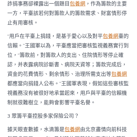
詐捐事務卻裸露出一個題目
包養網
，作為籌款的主要
一方，平臺該若何對籌款人的籌款需求、財富情形停
止有用審核。
“用戶在平臺上捐錢，是基于愛心以及對平
包養網
臺的
信賴。”王國軍以為，平臺應當把審核監視義務實行到
位，“籌款前，對籌款人的支出、住院情形等停止確
認，并表露病院診斷書、病院天資等；籌款完成后，
資金的花費情形、剩余情形、治理所需支出等
包養網
都應當向捐錢人公布。”王國軍表現，假如這些審核監
視義務沒有被很好地承當起來，用戶與平臺的信賴機
制就很難樹立，能夠會影響平臺名譽。
3 眾籌平臺控股多家保險公司？
據天眼查數據，水滴籌是
包養網
由北京盡情向前科技