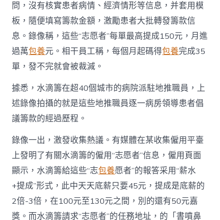
問，沒有核實患者病情、經濟情形等信息，并套用模
板，隨便填寫籌款金額，激勵患者大批轉發籌款信
息。錄像稱，這些“志愿者”每單最高提成150元，月進
過萬
包養
元。相干員工稱，每個月起碼得
包養
完成35
單，發不完就會被裁減。
據悉，水滴籌在超40個城市的病院派駐地推職員，上
述錄像拍攝的就是這些地推職員逐一病房領導患者倡
議籌款的經過歷程。
錄像一出，激發收集熱議。有媒體在某收集僱用平臺
上發明了有關水滴籌的僱用“志愿者”信息，僱用頁面
顯示，水滴籌給這些“志
包養
愿者”的報答采用“薪水
+提成”形式，此中天天底薪只要45元，提成是底薪的
2倍-3倍，在100元至130元之間，別的還有50元嘉
獎。而水滴籌請求“志愿者”的任務地址，的「書噴鼻