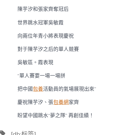
陳芋汐和張家齊奪冠后
世界跳水冠軍吳敏霞
向兩位年青小將表現慶祝
對于陳芋汐之后的單人競賽
吳敏區。霞表現
“單人賽要一場一場拼
把中國
包養
活動員的氣場展現出來”
慶祝陳芋汐、張
包養網
家齊
盼望中國跳水“夢之隊” 再創佳績！
標
[db:标签]