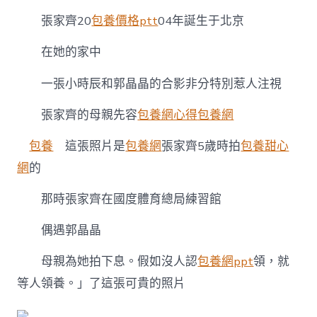
張家齊20
包養價格ptt
04年誕生于北京
在她的家中
一張小時辰和郭晶晶的合影非分特別惹人注視
張家齊的母親先容
包養網心得
包養網
包養
這張照片是
包養網
張家齊5歲時拍
包養甜心
網
的
那時張家齊在國度體育總局練習館
偶遇郭晶晶
母親為她拍下息。假如沒人認
包養網ppt
領，就
等人領養。」了這張可貴的照片