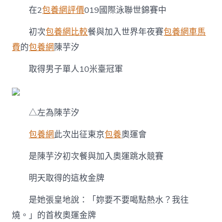
在2
包養網評價
019國際泳聯世錦賽中
初次
包養網比較
餐與加入世界年夜賽
包養網車馬
費
的
包養網
陳芋汐
取得男子單人10米臺冠軍
△左為陳芋汐
包養網
此次出征東京
包養
奧運會
是陳芋汐初次餐與加入奧運跳水競賽
明天取得的這枚金牌
是她張皇地說：「妳要不要喝點熱水？我往
燒。」的首枚奧運金牌