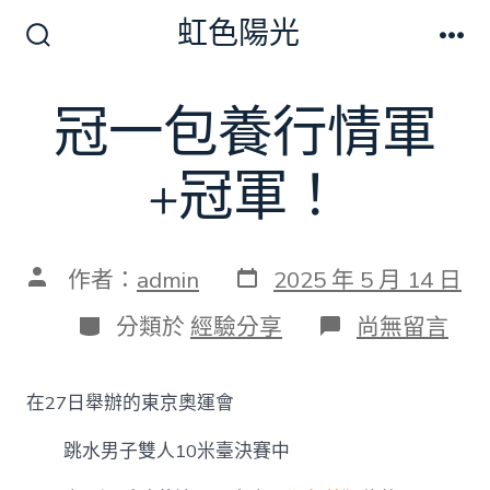
跳
虹色陽光
至
搜
選
尋
單
主
切
冠一包養行情軍
要
換
開
內
關
+冠軍！
容
發
文
作者：
admin
2025 年 5 月 14 日
表
章
日
作
分
在
分類於
經驗分享
尚無留言
期
者
類
〈冠
一
包
在27日舉辦的東京奧運會
養
行
跳水男子雙人10米臺決賽中
情
軍