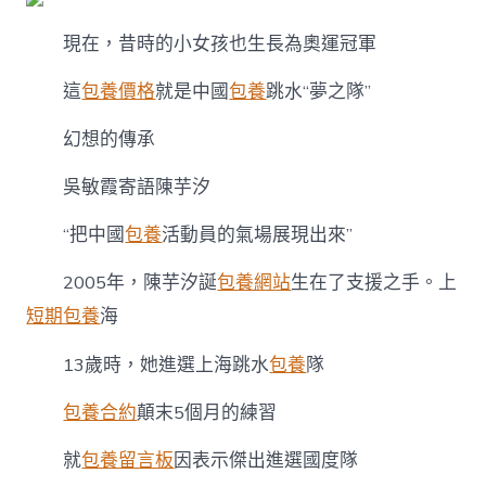
現在，昔時的小女孩也生長為奧運冠軍
這
包養價格
就是中國
包養
跳水“夢之隊”
幻想的傳承
吳敏霞寄語陳芋汐
“把中國
包養
活動員的氣場展現出來”
2005年，陳芋汐誕
包養網站
生在了支援之手。上
短期包養
海
13歲時，她進選上海跳水
包養
隊
包養合約
顛末5個月的練習
就
包養留言板
因表示傑出進選國度隊