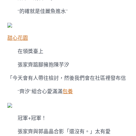
“的確就是佳麗魚進水”
甜心花園
在領獎臺上
張家齊踮腳擁抱陳芋汐
「今天會有人帶往檢討，然後我們會在社區裡發布信
“齊汐”組合心愛滿滿
包養
冠軍+冠軍！
張家齊與郭晶晶合影「還沒有。」太有愛