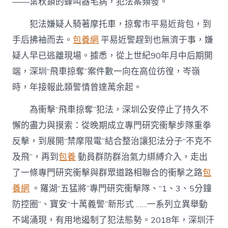
發
——葉秋鎖的蜂叫器毛病，犯法案頻發。
展〉
中
犯法嫌疑人騎著摩托車，掠奪市平易近背包，到
手后拂袖而去。
包養網
平易近警趕到也無濟于事，嫌
疑人早已逃離現場。據悉，從上世紀90年月中后期開
端，深圳“飛車掠奪”案件數一向在高位彷徨，岑嶺
時，年接報此類警情曾達萬余起。
為衝擊“飛車掠奪”犯法，深圳公安停止了持久不
懈的盡力與摸索：從晚期成立專門研究衝擊步隊重拳
反擊，到展開“禁摩限電”結合整治讓犯法分子“不克不
及飛”，再到
包養
動員群防群治氣力綁縛介入，走出
了一條專門研究衝擊與群眾道路相聯合的衝擊之路
包
養網
。羅湖“五猛將”專門研究衝擊隊、“1、3、5分鐘
防控圈”、寶安“十萬義警”新形式 ……一系列立異舉動
不竭涌現，有用地遏制了犯法態勢。2018年，深圳汗