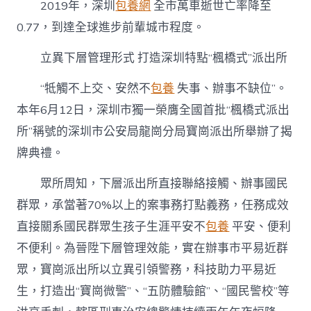
2019年，深圳
包養網
全市萬車逝世亡率降至
0.77，到達全球進步前輩城市程度。
立異下層管理形式 打造深圳特點“楓橋式”派出所
“牴觸不上交、安然不
包養
失事、辦事不缺位”。
本年6月12日，深圳市獨一榮膺全國首批“楓橋式派出
所”稱號的深圳市公安局龍崗分局寶崗派出所舉辦了揭
牌典禮。
眾所周知，下層派出所直接聯絡接觸、辦事國民
群眾，承當著70%以上的案事務打點義務，任務成效
直接關系國民群眾生孩子生涯平安不
包養
平安、便利
不便利。為晉陞下層管理效能，實在辦事市平易近群
眾，寶崗派出所以立異引領警務，科技助力平易近
生，打造出“寶崗微警”、“五防體驗館”、“國民警校”等