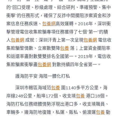
的“回口受理、秒級處理、綜合研判、準確預警、集中
衝擊”的任務形式，確保了反詐中間攔阻涉案資金和涉
案信息任務疾速、
包養網
高效運轉。2016年，深圳衝
擊管理電信收集欺騙專項任務獲得了七個“第一”的驕
人
包養網
成就：深圳汗青上第一次呈現
包養網
電信收
集欺騙警情數、立案數雙降
包養
落；上當資金攔阻率
和返還率盡對數雙雙排名全國第一。2019年，電信收
集欺騙案衝擊盡
包養網
對數持續四年全省第一。
護海防平安 海陸一體化打私
深圳市轄區海域范
包養
圍1140多平方公里，海
岸線248公里，船埠172個、收支境
包養
港口18個。
海防打私任務總體情勢浮現出港口多，收支境職員、
車輛多，邊海防地復雜，私運、販私、偷渡運
包養
動