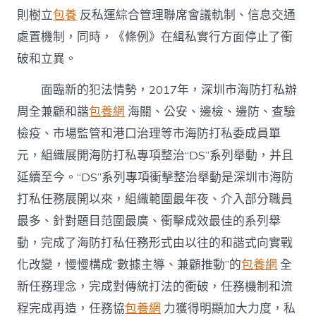
則樹立
包養
反私運綜合管理聯席會議軌制、信息交通
處置機制，同時，《條例》在緝私實行方面停止了衝
破和立異。
面臨新的犯法情勢，2017年，深圳市海防打私辦
周全兼顧和諧
包養網
海關、公安、邊檢、邊防、查驗
檢疫、市場監管和港口治理等市海防打私委成員單
元，組織展開海防打私專項整治“DS”系列舉動，并且
延續至今。“DS”系列專項衝擊整治舉動是深圳市海防
打私任務展開以來，組織範圍最年夜、介入部分職員
最多、針對題目范圍最廣、衝擊成效最佳的系列舉
動，完成了海防打私任務形式由以往的和諧式向實戰
化改變，慢慢構成“數據主導、兼顧推動”的
包養網
全
新任務理念，完成對傳統打法的衝破，任務機制和流
程完成再造，任務協
包養網
力獲得明顯加大力度，私