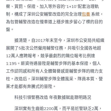
察、賞罰、保證、加入等外容的“1+10”配套治理軌
制，構成了深圳公安輔警改造的完全治理
包養
系統，
為包管輔警改造在慢車道上穩步進步留心了標的目的
盤。
據清楚，自2017年末至今，深圳市公安局共組織
展開了5批次公然僱用輔警任務，共吸引全國各地超
12萬人應聘報考，競爭最劇烈的職位報考比例達
1:195。薪資待遇晉陞是輔警步隊的基本保證，個人
工作認同感和所有人全體聲譽感是輔警步隊的精力支
柱。改造后，深圳輔警步隊全體風采、隊員本質、營
業才能都有奔騰式的晉陞。
科技引領警務改造 年夜數據賦能聰明路況
深圳實有生齒逾2200萬，而平易近警缺乏2萬，