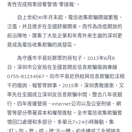
青性完成飛車掠奪警情“零接報”。
自上世紀90年月末起，電信收集欺騙開端繁殖、
泛濫，并且逐步在全國舒展開來。而作為改造開放的
前沿陣地，匯集了大批企業和年青外來生齒的深圳更
是成為電信收集欺騙的高發區。
為守護市平易近群眾的荷包子，2013年6月6
日，深圳市公安局在全國首開反信息欺騙徵詢專線
0755-81234567，向市平易近供給與信息欺騙犯法相
干的徵詢、報警等辦事。2015年，深圳勇敢摸索，又
率先在全國成立深圳反信息欺騙中間，整合八年夜銀
行、四年夜運營商、internet公司以及公安刑偵、網
警等部分帶著資本和權限進駐，全市電信收集欺騙警
情回口處理和多部分、多單元7×24小時聯動，集
“打、防、管、控、建”于一體，初步構成了全國搶先