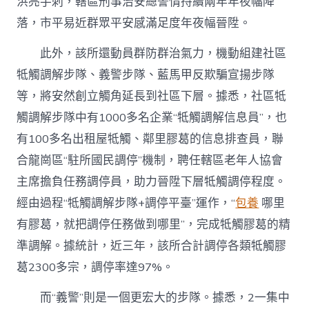
洪亮手刺，轄區刑事治安總警情持續兩年年夜幅降
落，市平易近群眾平安感滿足度年夜幅晉陞。
此外，該所還動員群防群治氣力，機動組建社區
牴觸調解步隊、義警步隊、藍馬甲反欺騙宣揚步隊
等，將安然創立觸角延長到社區下層。據悉，社區牴
觸調解步隊中有1000多名企業“牴觸調解信息員”，也
有100多名出租屋牴觸、鄰里膠葛的信息排查員，聯
合龍崗區“駐所國民調停”機制，聘任轄區老年人協會
主席擔負任務調停員，助力晉陞下層牴觸調停程度。
經由過程“牴觸調解步隊+調停平臺”運作，“
包養
哪里
有膠葛，就把調停任務做到哪里”，完成牴觸膠葛的精
準調解。據統計，近三年，該所合計調停各類牴觸膠
葛2300多宗，調停率達97%。
而“義警”則是一個更宏大的步隊。據悉，2一集中