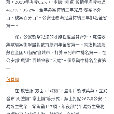
落，2019年再降6.2%，“兩搶”“兩盜”警情年均降幅達
46.7%、35.2%；全年命案持續三年完成“發案不外
百、破案百分百”。公安任務滿足度持續三年排名全省
第一。
深圳公安衝擊犯法的才能程度量質齊升，電信收
集欺騙案衝擊盡對數持續四年全省第一。網逃抓獲總
數在全國31個省會城市、打算單列市中排名第一，在
公安部“獵狐”“百城會戰”“云端”三個舉動中排名全省第
一。
包養網
在“放管服”方面，“深微”平臺用戶衝破萬萬，立異
發布“刷臉辦”“掌上辦”等形式，線上打點267項公安平
易近生營業，零跑動117項，年夜部門平易近生警務