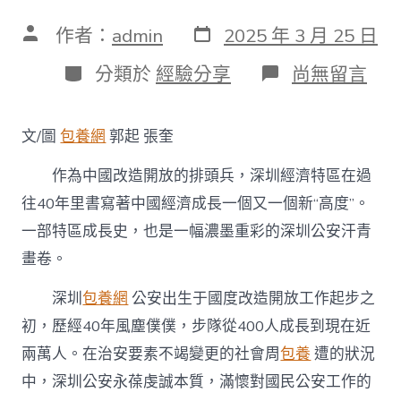
發
文
作者：
admin
2025 年 3 月 25 日
表
章
日
作
分
在
分類於
經驗分享
尚無留言
期
者
類
〈全
力
保
文/圖
包養網
郭起 張奎
證
安
作為中國改造開放的排頭兵，深圳經濟特區在過
然
穩
往40年里書寫著中國經濟成長一個又一個新“高度”。
定
一部特區成長史，也是一幅濃墨重彩的深圳公安汗青
打
造
畫卷。
警
務
深圳
包養網
公安出生于國度改造開放工作起步之
甜
心
初，歷經40年風塵僕僕，步隊從400人成長到現在近
寶
兩萬人。在治安要素不竭變更的社會周
包養
遭的狀況
物
臺
中，深圳公安永葆虔誠本質，滿懷對國民公安工作的
包