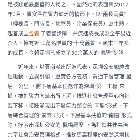
是被蹂躪最嚴重的人物之一。固然她的表面與女017
年3月，寶安區在警力缺乏的情形下，以“兩長兩員”
（樓棟長、門店長、物管員、企業保安員）為主體，
起首成立
包養
了義警步隊，并疾速成長成為全平易近
介入、擁有近10萬名隊員的“十萬義警”。顛末三年多
的成長，今朝深圳已成立了30余萬人的“義警”步隊。
近年來，以寶崗派出所為代表，深圳公安繚繞改
造驅動、立異引領，壓實各方義務，買通下層管理“最
后一公里”，將下層基本任務作為深圳“第一工程”來
抓，推進警力向派出所下沉，推進社會管理重心向社
區下移，接踵涌現出下層氣力整合的“同勝”形式、下
層綜合管理的“景樂”形式、下層基本扶植的“南園”形式
等，摸索出深圳公安的“楓橋經歷”，為打造共建共治
共享社會治安管理格式、推動更高程度的安然深圳扶