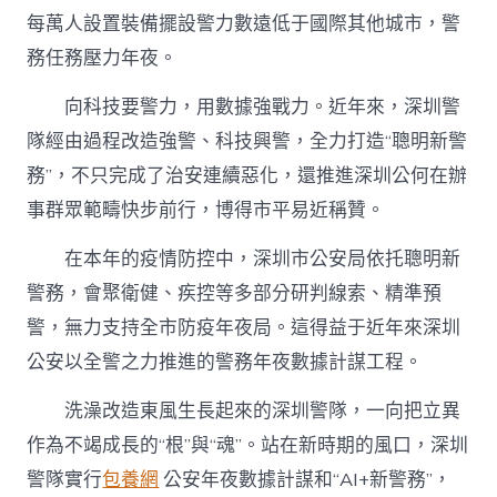
每萬人設置裝備擺設警力數遠低于國際其他城市，警
務任務壓力年夜。
向科技要警力，用數據強戰力。近年來，深圳警
隊經由過程改造強警、科技興警，全力打造“聰明新警
務”，不只完成了治安連續惡化，還推進深圳公何在辦
事群眾範疇快步前行，博得市平易近稱贊。
在本年的疫情防控中，深圳市公安局依托聰明新
警務，會聚衛健、疾控等多部分研判線索、精準預
警，無力支持全市防疫年夜局。這得益于近年來深圳
公安以全警之力推進的警務年夜數據計謀工程。
洗澡改造東風生長起來的深圳警隊，一向把立異
作為不竭成長的“根”與“魂”。站在新時期的風口，深圳
警隊實行
包養網
公安年夜數據計謀和“AI+新警務”，