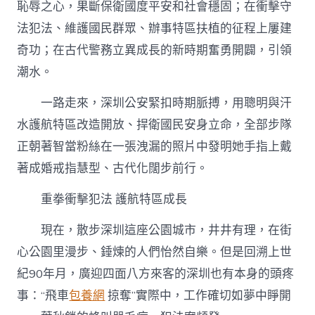
恥辱之心，果斷保衛國度平安和社會穩固；在衝擊守
養
網
法犯法、維護國民群眾、辦事特區扶植的征程上屢建
改
造
奇功；在古代警務立異成長的新時期奮勇開闢，引領
“深
潮水。
圳
樣
一路走來，深圳公安緊扣時期脈搏，用聰明與汗
本”
深
水護航特區改造開放、捍衛國民安身立命，全部步隊
圳
正朝著智當粉絲在一張洩漏的照片中發明她手指上戴
公
安
著成婚戒指慧型、古代化闊步前行。
40
載
重拳衝擊犯法 護航特區成長
永
葆
現在，散步深圳這座公園城市，井井有理，在街
初
心
心公園里漫步、錘煉的人們怡然自樂。但是回溯上世
護
紀90年月，廣迎四面八方來客的深圳也有本身的頭疼
航
特
事：“飛車
包養網
掠奪”實際中，工作確切如夢中睜開
區