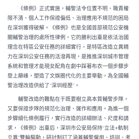
《條例》正式實施，輔警法令位置不明、職責權
限不清、個人工作保證偏低、治理應用不規范的困局
在深圳獲得破解。《條例》也是全國首部規范公安機
關輔警治理的處所性律例，它的勝利出臺是依法治國
理念在特區公安任務的詳細實行，是特區改造立異精
力在深圳公安任務的活潑再現，是推進深圳城市管理
系統和管理才能現女配角在劇中踩著布衣一個步驟步
登上顛峰，塑造了文娛圈代化的主要舉動，為全國輔
警治理改造供給了“深圳經歷”。
輔警改造的難點在于既要樹立高本質輔警步隊，
又要保證步隊的規范化治理、運作和應用。為進一個
步驟細化條例履行，實行改造的詳細辦法、尺度和請
求，《條例》出臺后，深圳市公安局保持“立法+軌制
立異”雙輪驅動，研討制訂了涵蓋輔警僱用、培訓、考