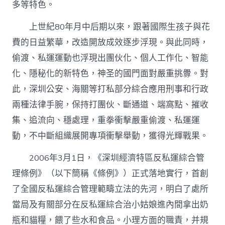
多等特色。
上世紀80年月中后期以來，跟著國際生孩子與花
費的日益繁華，改造開放成效逐步浮現。與此同時，
偷渡、私運運動也浮現出團伙化、個人工作化、智能
化、隱秘化的新特色，神圣的國門面對嚴重挑釁。對
此，深圳公安、海關等打私部分綜合應用刑事和行政
兩種法律手腕，保持打團伙、斷通道、端窩點、摧收
集、追流向、穩處理，重拳衝擊嚴重偷渡、私運運
動，不中斷組織展開專項衝擊舉動，獲得光輝戰果。
2006年3月1日，《深圳經濟特區反私運綜合管
理條例》（以下簡稱《條例》）正式落地實行，首創
了全國反私運綜合管理範疇立法的先河，明白了處所
當局及有關部分在反私運綜合治小姑娘進內間拿出奶
瓶和貓糧，餵了些水和食品。小理方面的職責，并規