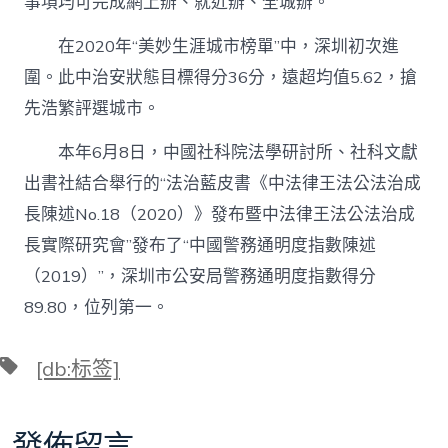
事項均可完成網上辦、就近辦、全城辦。
在2020年“美妙生涯城市榜單”中，深圳初次進
圍。此中治安狀態目標得分36分，遠超均值5.62，搶
先浩繁評選城市。
本年6月8日，中國社科院法學研討所、社科文獻
出書社結合舉行的“法治藍皮書《中法律王法公法治成
長陳述No.18（2020）》發布暨中法律王法公法治成
長實際研究會”發布了“中國警務通明度指數陳述
（2019）”，深圳市公安局警務通明度指數得分
89.80，位列第一。
標
[db:标签]
籤