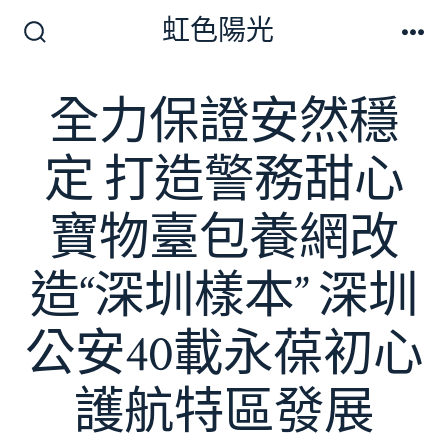
跳
虹色陽光
至
搜
選
尋
單
主
切
全力保證安然穩
要
換
開
內
關
定 打造警務甜心
容
寶物臺包養網改
造“深圳樣本” 深圳
公安40載永葆初心
護航特區發展