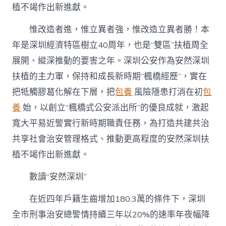
植不竭作出新進獻。
惟改造者進，惟立異者強，惟改造立異者勝！本
年是深圳經濟特區樹立40周年，也是“雙區”扶植周全
展開、縱深推動的要害之年。深圳公安作為安然深圳
扶植的主力軍，保持和成長新時期“楓橋經歷”，實在
把牴觸膠葛化解在下層，把
包養
風險隱患打消在初
包
養
始，以創立“楓橋式公安派出所”的優良成就，激起
寬大平易近警實行新時期職責任務，為打造共建共治
共享社會治安管理格式、推動更高程度的安然深圳扶
植不竭作出新進獻。
數讀“安然深圳”
在近四年戶籍生齒增加180.3萬的條件下，深圳
全市刑事治安總警情持續三年以20%的速率年夜幅降