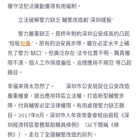
運守法犯法運動獲得有用遏制。
立法破解警力缺乏 輔警改造創“深圳樣板”
警力嚴重缺乏，是終年制約深圳公安成長的凸起
“短板
包養
”。原有的治安員步隊，雖在必定水平上補
充了警力“缺口”，但廣泛存在“法令位置不明、職責權
限不清、個人工作保證偏低、治理應用不規范”等凸起
題目。
幸福來得太忽然了。 深圳市公安局捉住公安改造
嚴重機會，提出應用特區立法權，打造新型輔警步
隊，付與輔警必定法律權限，有用處理警力缺乏題
目。2017年8月，深圳市人年夜常委會經由過程《深
圳經濟特區警務幫助職員條例》（以下簡稱《條
例》），走在了全國輔警改造的前列。