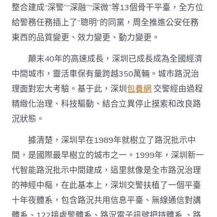
整合建成“深警”“深融”“深微”等13個骨干平臺，全方位
給警務任務插上了“聰明”的同黨，周全推進公安任務
東西的品質變更、效力變更、動力變更。
顛末40年的高速成長，深圳已成長成為全國經濟
中間城市，靈活車保有量跨越350萬輛。城市路況治
理面對宏大考驗。基于此，深圳
包養網
交警經由過程
精緻化治理、科技驅動、結合立異停止摸索和改良路
況狀態。
據清楚，深圳早在1989年就樹立了路況批示中
間，是國際最早樹立的城市之一。1999年，深圳新一
代智能路況批示中間建成，這里就像是全市路況治理
的神經中樞，在此基本上，深圳交警扶植了一個平臺
十年夜體系，包含路況共用信息平臺、無線通信對講
體系、122接處警體系、路況電子訊號把持體系 、路